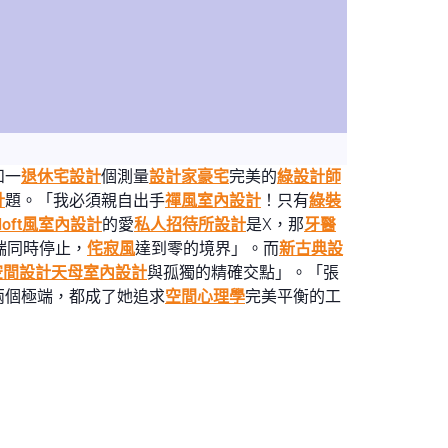
和一
退休宅設計
個測量
設計家豪宅
完美的
綠設計師
計
題。「我必須親自出手
禪風室內設計
！只有
綠裝
loft風室內設計
的愛
私人招待所設計
是X，那
牙醫
端同時停止，
侘寂風
達到零的境界」。而
新古典設
空間設計
天母室內設計
與孤獨的精確交點」。「張
兩個極端，都成了她追求
空間心理學
完美平衡的工