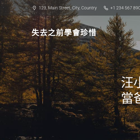
Skip
123, Main Street, City, Country
+1 234 567 89
to
content
失去之前學會珍惜
汪
當