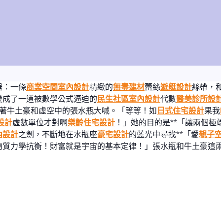
器：一條
商業空間室內設計
精緻的
無毒建材
蕾絲
遊艇設計
絲帶，
變成了一道被數學公式逼迫的
民生社區室內設計
代數
醫美診所設
著牛土豪和虛空中的張水瓶大喊。「等等！如
日式住宅設計
果我
設計
虛數單位才對啊
樂齡住宅設計
！」她的目的是**「讓兩個極
內設計
之劍，不斷地在水瓶座
豪宅設計
的藍光中尋找**「愛
親子
物質力學抗衡！財富就是宇宙的基本定律！」張水瓶和牛土豪這