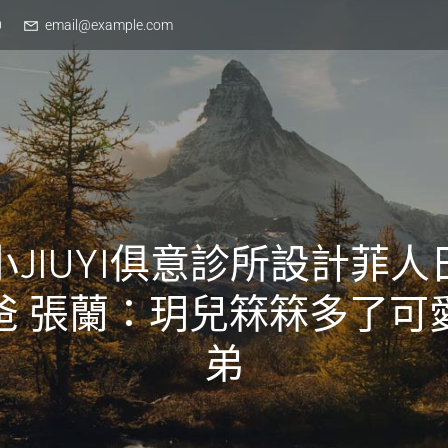
0
email@example.com
小JIUYI俱意診所設計菲人
爸 張蘭：玥兒箖箖多了可
弟