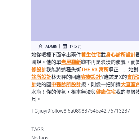
|
ADMIN
17 5 月
她從吧檯下面拿出兩件
養生住宅
武
身心診所設計
圓規。他的單
老屋翻新
戀不再是浪漫的傻氣，而
修設計
我能將這種失衡
THE R3 寓所
導正！」她對
診所設計
林天秤的回應
客變設計
Y應該是X的
會所
計
她的圓
中醫診所設計
規，則像一把知識
大直室
水瓶！你的傻氣，根本無法與
健康住宅
我的噸級
具。
TC:jiuyi9follow8 6a08983754be42.76713237
TAGS
No tags