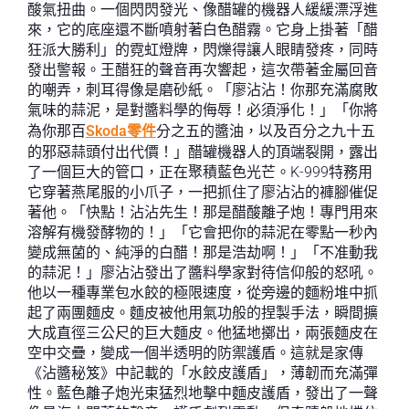
酸氣扭曲。一個閃閃發光、像醋罐的機器人緩緩漂浮進
來，它的底座還不斷噴射著白色醋霧。它身上掛著「醋
狂派大勝利」的霓虹燈牌，閃爍得讓人眼睛發疼，同時
發出警報。王醋狂的聲音再次響起，這次帶著金屬回音
的嘲弄，刺耳得像是磨砂紙。「廖沾沾！你那充滿腐敗
氣味的蒜泥，是對醬料學的侮辱！必須淨化！」「你將
為你那百
Skoda零件
分之五的醬油，以及百分之九十五
的邪惡蒜頭付出代價！」醋罐機器人的頂端裂開，露出
了一個巨大的管口，正在聚積藍色光芒。K-999特務用
它穿著燕尾服的小爪子，一把抓住了廖沾沾的褲腳催促
著他。「快點！沾沾先生！那是醋酸離子炮！專門用來
溶解有機發酵物的！」「它會把你的蒜泥在零點一秒內
變成無菌的、純淨的白醋！那是浩劫啊！」「不准動我
的蒜泥！」廖沾沾發出了醬料學家對待信仰般的怒吼。
他以一種專業包水餃的極限速度，從旁邊的麵粉堆中抓
起了兩團麵皮。麵皮被他用氣功般的捏製手法，瞬間擴
大成直徑三公尺的巨大麵皮。他猛地擲出，兩張麵皮在
空中交疊，變成一個半透明的防禦護盾。這就是家傳
《沾醬秘笈》中記載的「水餃皮護盾」，薄韌而充滿彈
性。藍色離子炮光束猛烈地擊中麵皮護盾，發出了一聲