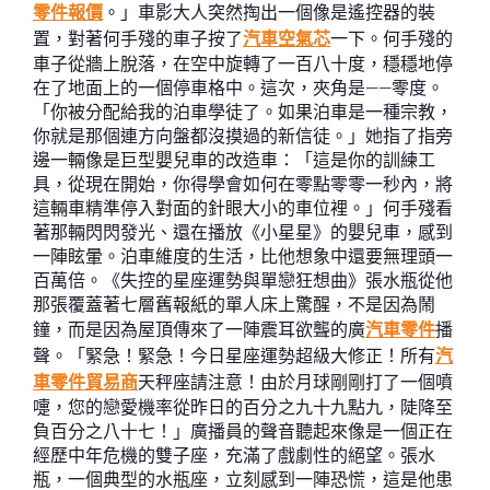
零件報價
。」車影大人突然掏出一個像是遙控器的裝
置，對著何手殘的車子按了
汽車空氣芯
一下。何手殘的
車子從牆上脫落，在空中旋轉了一百八十度，穩穩地停
在了地面上的一個停車格中。這次，夾角是——零度。
「你被分配給我的泊車學徒了。如果泊車是一種宗教，
你就是那個連方向盤都沒摸過的新信徒。」她指了指旁
邊一輛像是巨型嬰兒車的改造車：「這是你的訓練工
具，從現在開始，你得學會如何在零點零零一秒內，將
這輛車精準停入對面的針眼大小的車位裡。」何手殘看
著那輛閃閃發光、還在播放《小星星》的嬰兒車，感到
一陣眩暈。泊車維度的生活，比他想象中還要無理頭一
百萬倍。《失控的星座運勢與單戀狂想曲》張水瓶從他
那張覆蓋著七層舊報紙的單人床上驚醒，不是因為鬧
鐘，而是因為屋頂傳來了一陣震耳欲聾的廣
汽車零件
播
聲。「緊急！緊急！今日星座運勢超級大修正！所有
汽
車零件貿易商
天秤座請注意！由於月球剛剛打了一個噴
嚏，您的戀愛機率從昨日的百分之九十九點九，陡降至
負百分之八十七！」廣播員的聲音聽起來像是一個正在
經歷中年危機的雙子座，充滿了戲劇性的絕望。張水
瓶，一個典型的水瓶座，立刻感到一陣恐慌，這是他患