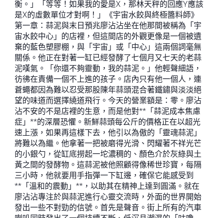
衡。」「等等！如果我的愛是X，那林天秤的回應Y應該
是X的虛數單位才對啊！」《宇宙水餃與終極醬料師》
第一章：蒜泥與末日預兆廖沾沾坐在他那間被稱為「宇
宙水餃中心」的店裡，但這間店的外觀更像是一個被遺
棄的藍色塑膠棚，與「宇宙」或「中心」這兩個詞毫無
關係。他正在對著一缸已經發酵了七個月又七天的老蒜
泥嘆氣。「你還不夠靈動，我的蒜泥。」他輕聲細語，
彷彿在責備一個不上進的孩子。店內只有他一個人，連
蒼蠅都因為難以忍受那股陳年蒜頭混合著鐵鏽與淡淡絕
望的味道而選擇繞道飛行。今天的營業額是：零。廖沾
沾不安的不是店裡的生意，而是他對**「蒜泥成本焦慮
症」**的深層恐懼。新鮮蒜頭每公斤的價格正在以超光
速上漲，如果再這樣下去，他引以為傲的「靈魂蒜泥」
將難以為繼。他拿著一把被磨得光滑、閃耀著不祥光芒
的小銀勺，從缸底撈起一坨濃稠的、顏色介於灰綠與土
黃之間的發酵物。這蒜泥被他照顧得像稀世珍寶，每隔
三小時，他就要用手指彈一下缸邊，確保它能感受到
**「溫和的震動」**，以助其在精神上達到圓滿。就在
廖沾沾專注於與蒜泥進行心靈交流時，外面的世界開始
發出一些不對勁的信號。首先是聲音。街上所有的汽車