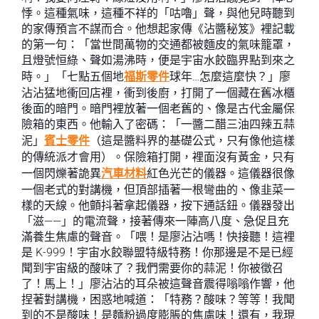
悸。這種氣味，這種不祥的「咕嚕」聲，與他兒時聽到
的家傳預言不謀而合。他想起家傳《沾醬秘笈》裡記載
的第一句：「當世間萬物的交通都被麵皮的氣味籠罩，
且燈號恒綠、聲如湯沸時，便是宇宙水餃臨界點到來之
時。」「七點五個地
福斯零件
球年…怎麼這麼快？」廖
沾沾猛地衝回店裡，衝到後廚，打開了一個藏在舊冰櫃
後面的暗門。暗門裡放著一個老舊的、像是古代金屬保
險箱的東西。他輸入了密碼：「一醬二醋三油四辣五蒜
泥」
賓士零件
（這是醬料界的基礎公式，只有像他這樣
的傳統派才會用）。保險箱打開，裡面沒有黃金，只有
一個閃爍著詭異
汽車材料
紅色光芒的儀器。這儀器很像
一個老式的對講機，但頂部插著一根彎曲的、像韭菜一
樣的天線。他顫抖著拿起儀器，按下通話鈕。儀器發出
「滋——」的電流聲，接著傳來一陣高八度、急促且充
滿養生焦慮的聲音。「喂！是廖沾沾嗎！快接聽！這裡
是 K-999！宇宙水餃聯盟特級特務！你那邊是不是已經
聞到宇宙級的酸味了？我們需要你的蒜泥！你被徵召
了！馬上！」廖沾沾的耳朵被這聲音震得嗡嗡作響，他
捏著對講機，困惑地喊道：「特務？酸味？等等！我聞
到的不是酸味！是麵粉過度膨脹的焦慮味！還有，我現