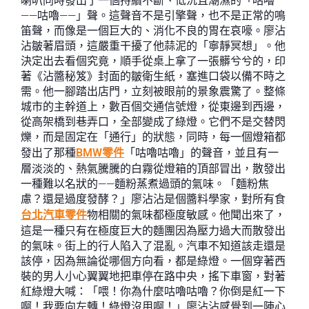
喇叭同時發出了一個持續不斷、低沉且潮濕的「咕嚕
——咕嚕——」聲。這聲音不是引擎聲，也不是正常的鳴
笛聲，而像是一個巨大的、消化不良的胃在哀嚎。廖沾
沾皺著眉頭，這嚴重干擾了他蒜泥的「寧靜冥想」。他
決定出去看個究竟，順手從桌上拿了一張髒兮兮的，印
著《沾醬秘笈》封面的皺衛生紙，塞進口袋以備不時之
需。他一腳踏出店門，立刻被眼前的景象震驚了。整條
城市的主幹道上，數百個交通信號燈，從東邊到西邊，
從高架橋到巷弄口，全部變成了綠燈。它們不是交替閃
爍，而是固定在「通行」的狀態，同時，每一個燈箱都
發出了那種
BMW零件
「咕嚕咕嚕」的聲音，並且有一
層淡淡的、熱氣騰騰的白霧從燈箱的頂部冒出，散發出
一種難以名狀的——麵粉蒸煮過頭的氣味。「麵粉焦
慮？還是過度發酵？」廖沾沾是個醬料學家，對所有食
台北汽車零件
物相關的氣味都極度敏感。他聞出來了，
這是一種只有在極度巨大的麵團因為壓力過大而散發出
的氣味。街上的行人陷入了混亂。汽車不知道該走還是
該停，因為無論從哪個方向看，都是綠燈。一個穿著西
裝的男人小心翼翼地把車停在路中央，搖下車窗，對著
紅綠燈大喊：「喂！你為什麼咕嚕咕嚕？你倒是紅一下
啊！我要向左轉！綠燈沒用啊！」廖沾沾感覺到一陣心