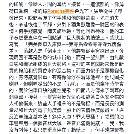
的碰觸，像戀人之間的耳語。接著，一道濃郁的、像薄
荷口香糖一樣的綠
Porsche零件
色光芒。猛地從柱子爆
發出來，瞬間吞噬了何手殘和他的掀背車。光芒消失
後，窄巷恢復了平靜，只剩下獨角獸雕像一臉困惑的表
情。何手殘感覺一陣天旋地轉，等他回過神來，他的車
子竟然垂直停在一個貼滿了巨大獎狀的牆壁上。獎狀上
寫著：「完美倒車入庫獎——第零點零零零零零九度偏
差。」落款人是「倒車王」。他趕緊從車窗探出頭，發
現周圍不再是熟悉的城市街道，而是一望無際、由無數
白線和編號組成的巨大網格。這裡的空氣聞起來像是新
買的輪胎和劣質香水的混合物，而重力似乎是隨機變化
的，有時感覺很重，有時像漂浮在游泳池裡。他試圖按
喇叭，但喇叭發出的不是「叭叭」，而是他童年時學會
的、關於泊車口訣的魔性兒歌。四面八方傳來了刺耳的
剎車聲，接著，一群穿著反光背心和戴著白色安全帽的
人朝他衝來。這些人手裡拿的不是警棍，而是長長的測
量尺和巨大的電子角度儀，臉上的表情極度嚴肅。「違
反泊車維度基本法！斜停入庫！罪大惡極！」領頭的泊
車警察用一個擴音器大喊，聲音充滿機械感。「我、我
沒有斜停！我只是垂直停在了牆壁上！」何手殘趕緊為