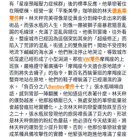
有「星座預報壓力症候群」後的標準反應。他單戀著住
在隔壁棟、經營一家「平衡美學」咖啡館的林天
德系車
零件
秤。林天秤完美得像是從黃金分割線中走出來的藝
術品。而張水瓶的人生，則像一團被獅子座暴君隨意亂
踢的毛線球，充滿了混亂與錯位。他衝到窗邊，往外看
去。整座城市已經因為這個突如其來的「超級修正」而
陷入了荒謬的混亂。街道上的雙魚座們，開始不受控制
地流下鹹鹹的海水淚，他們無法停止地哭泣，導致城市
低窪處已經形成了小型潟湖。那些
VW零件
摩羯座的上
班族，嚴格遵守著廣播中「摩羯座今天適合原地踏步，
否則將失去襪子」的指令。數百名西裝筆挺的摩羯座正
整齊地站在原地，他們的鞋子裡裝滿了已經潮濕的淚
水。「負百分之八
Bentley零件
十七？」張水瓶喃喃自
語，感到胃部一陣翻騰，他知道這代表著什麼。林天秤
的運勢越差，他那股積壓已久、無處安放的單戀能量就
會越發瘋狂地實體化。上次林天秤的戀愛運勢跌至百分
之二十，張水瓶就發現他的廚房裡長滿了巨大的、形狀
是林天秤側臉的粉紅色蘑菇。他必須在今天結束前，將
林天秤的運勢至少提升到零。否則，他那份單戀就會變
成某種具備攻擊性的實體。他緊張地跑進他堆滿了星座