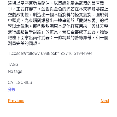
這場以星座運勢為賭注、以單戀能量為武器的荒唐戰
爭，正式打響了。藍色與金色的光芒在林天秤咖啡館上
空劇烈衝撞，創造出一個不斷旋轉的怪異氣旋。圓規刺
中藍光，光束瞬間爆發出一連串關於「愛與被愛」的哲
學辯論氣泡。那些甜甜圈原本是他打算用來「與林天秤
進行甜點哲學討論」的道具，現在全部成了武器。她從
吧檯下面拿出兩件武器：一條精緻的蕾絲絲帶，和一個
測量完美的圓規。
TC:osder9follow7 6988b6bf1c2716.61944994
TAGS
No tags
CATEGORIES
分數
Previous
Next