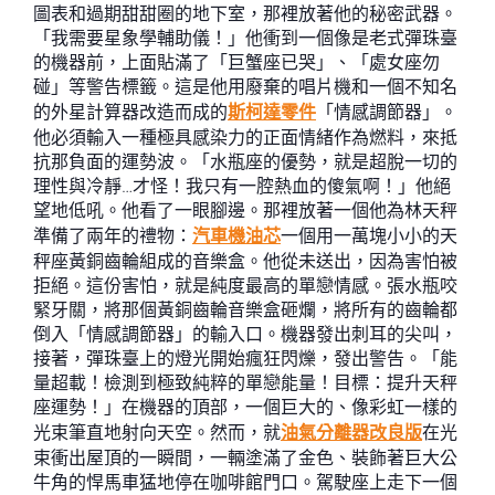
圖表和過期甜甜圈的地下室，那裡放著他的秘密武器。
「我需要星象學輔助儀！」他衝到一個像是老式彈珠臺
的機器前，上面貼滿了「巨蟹座已哭」、「處女座勿
碰」等警告標籤。這是他用廢棄的唱片機和一個不知名
的外星計算器改造而成的
斯柯達零件
「情感調節器」。
他必須輸入一種極具感染力的正面情緒作為燃料，來抵
抗那負面的運勢波。「水瓶座的優勢，就是超脫一切的
理性與冷靜…才怪！我只有一腔熱血的傻氣啊！」他絕
望地低吼。他看了一眼腳邊。那裡放著一個他為林天秤
準備了兩年的禮物：
汽車機油芯
一個用一萬塊小小的天
秤座黃銅齒輪組成的音樂盒。他從未送出，因為害怕被
拒絕。這份害怕，就是純度最高的單戀情感。張水瓶咬
緊牙關，將那個黃銅齒輪音樂盒砸爛，將所有的齒輪都
倒入「情感調節器」的輸入口。機器發出刺耳的尖叫，
接著，彈珠臺上的燈光開始瘋狂閃爍，發出警告。「能
量超載！檢測到極致純粹的單戀能量！目標：提升天秤
座運勢！」在機器的頂部，一個巨大的、像彩虹一樣的
光束筆直地射向天空。然而，就
油氣分離器改良版
在光
束衝出屋頂的一瞬間，一輛塗滿了金色、裝飾著巨大公
牛角的悍馬車猛地停在咖啡館門口。駕駛座上走下一個