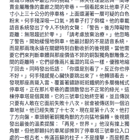
是城市傳說中最恐怖的挑戰，一條夾在理髮店與一間專
賣金屬雕像的畫廊之間的窄巷。一個看起來比他車子尺
寸小上三十公分的停車格，上面還灑著一層可疑的白色
粉末。何手殘深吸一口氣。將車子打了倒檔。他的車載
語音系統發出了令人不快的女聲：「警告，後方障礙物
距離：無限趨近於零。」「請考慮放棄治療。」他忽略
了警告，開始緩慢地倒車。他最討厭的不是語音系統，
而是那兩塊永遠在關鍵時刻自動收折的後視鏡。當他需
要它們來判斷車體與那座價值不菲的銅製獨角獸雕像之
間的距離時，它們卻像兩片羞澀的耳朵一樣，優雅地縮
了回去。同時發出低語：「你還是別看了，反正你也停
不好。」何手殘感覺心臟快要跳出來了。他轉頭看去，
發現那座高聳入雲、覆蓋著鏽跡斑斑鐵網的多層機械式
停車塔，正在那片窄巷的盡頭散發出不正常的綠光。這
棟停車塔是個異類，它的三號車位始終空著，並且傳說
只要有人敢在它面前失敗十八次，就會被傳送到一個泊
車地獄。他已經失敗了十七次。現在是第十八次。他打
了方向盤，車頭朝著銅獨角獸的方向猛地偏轉。後視鏡
發出最後的溫柔提醒：「再見，世界。」他沒有撞上獨
角獸，但他那顫抖的車尾卻擦到了停車塔三號車位入口
處的一根古老、佈滿苔蘚的柱子。不是撞擊，而是輕柔