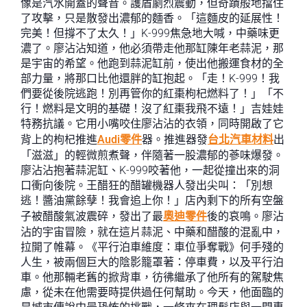
像是汽水開蓋的聲音。護盾劇烈震動，但奇蹟般地擋住
了攻擊，只是散發出濃郁的麵香。「這麵皮的延展性！
完美！但撐不了太久！」K-999焦急地大喊，中藥味更
濃了。廖沾沾知道，他必須帶走他那缸陳年老蒜泥，那
是宇宙的希望。他跑到蒜泥缸前，使出他搬運食材的全
部力量，將那口比他還胖的缸抱起。「走！K-999！我
們要從後院逃跑！別再管你的紅棗枸杞燃料了！」「不
行！燃料是文明的基礎！沒了紅棗我飛不遠！」吉娃娃
特務抗議。它用小嘴咬住廖沾沾的衣領，同時開啟了它
背上的枸杞推進
Audi零件
器。推進器發
台北汽車材料
出
「滋滋」的輕微煎煮聲，伴隨著一股濃郁的蔘味爆發。
廖沾沾抱著蒜泥缸、K-999咬著他，一起從撞出來的洞
口衝向後院。王醋狂的醋罐機器人發出尖叫：「別想
逃！醬油黨餘孽！我會追上你！」店內剩下的所有空盤
子被醋酸氣波震碎，發出了最
奧迪零件
後的哀鳴。廖沾
沾的宇宙冒險，就在這片蒜泥、中藥和醋酸的混亂中，
拉開了帷幕。《平行泊車維度：車位爭奪戰》何手殘的
人生，被兩個巨大的陰影籠罩著：停車費，以及平行泊
車。他那輛老舊的掀背車，彷彿繼承了他所有的駕駛焦
慮，從未在他需要時提供過任何幫助。今天，他面臨的