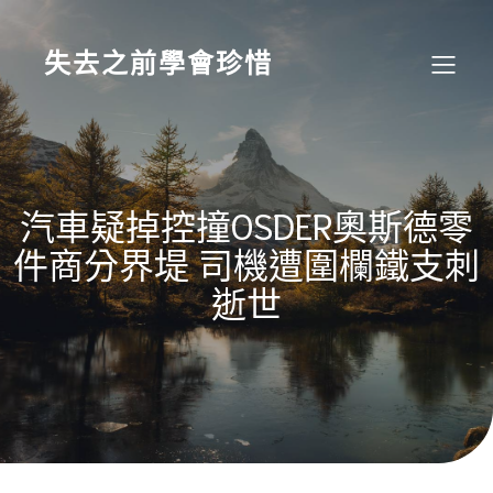
Skip
to
content
失去之前學會珍惜
汽車疑掉控撞OSDER奧斯德零
件商分界堤 司機遭圍欄鐵支刺
逝世