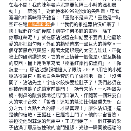
在走不開！我的陳年老蒜泥需要每隔三小時的溫和震
動！」「蒜泥？」對面傳來K-999崩潰的尖叫聲，帶著
濃濃的中藥味電子雜音：「重點不是蒜泥！重點是**時
空正在彎
保時捷零件
曲！**我們的推進器快沒紅棗了！
快！我們在你的後院！別帶任何多餘的東西！除了——
你那缸蒜泥！」就在廖沾沾還在糾結要不要帶上他最珍
愛的那把銀勺時，外面的牆壁傳來一聲巨大的撞擊。一
個穿著黑色燕尾服、戴著太陽眼鏡的太空吉娃娃，正從
牆上的破洞鑽進來。它的背上揹著一個像是小型瓦斯桶
的東西，桶上用毛筆寫著「極品紅棗枸杞燃料」。「你
怎麼——」廖沾沾驚訝地瞪大了眼睛。K-999用它的小短
腿站得筆直，戴著白色手套的爪子優雅地一揮：「沒時
間了，沾沾先生！宇宙水餃快要拉肚子了！我們必須在
你被醋酸離子炮鎖定前離開！」話音未落，一股極致尖
銳、刺鼻的酸氣猛地從店門口灌入，伴隨著一個狂妄自
大的電子音效：「警告！這裡的醬油比例嚴重失衡！百
分之九十九點九九的醋，才是真理！」廖沾沾知道，這
是他的宿敵，王醋狂，已經找上門了。他的宇宙冒險，
被迫從他對蒜泥的焦慮中，正式開始了。一個狂妄的影
子佔滿了那扇被撞破的牆門邊緣，光線一瞬間被極端的