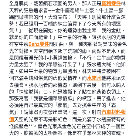
全身肌肉、戴著鑽石項圈的男人，那人正是
賓利零件
林
天秤的狂熱追求者——金牛座霸總牛土豪。牛土豪一腳
踢開咖啡館的門，大聲宣布：「天秤！別管那什麼負運
勢！我已經用一百噸的純金箔買下了今天所有的壞運
氣！」「從現在開始，你的運勢由我主宰！我的金錢，
就是你的正面能量！」牛土豪的行為，讓張水瓶的光束
在空中瞬
Benz零件
間扭曲，與一種夾雜著銅臭味的金色
光芒對撞。天空開始下起了荒謬的雨。雨點不是水，而
是閃耀著淚光的小小黃銅齒輪。「不行！金牛座的物質
力量太強了！我的單戀被汙染了！」張水瓶大喊。他知
道，如果牛土豪的物質力量勝出，林天秤將會被困在一
個充滿金錢和俗氣的虛假愛情裡，而
水箱水
他將永遠失
去機會。張水瓶看向那機器，還剩下最後一個可以輸入
的「情緒燃料」口。他迅速撕下了貼在他背後衣領上，
那張寫著「我就是個單戀傻瓜」的標籤，丟了進去。他
必須用自己最真實的「傻氣」去對抗金牛座的「霸
氣」！調節器再次發出轟鳴，這一次，射向
汽車材料報
價
天空的光束不再是彩虹色，而是充滿了水瓶座特有的
怪誕藍色**。藍色光束與金色光芒在空中形成了一個巨
大的、旋轉著的太極圖案，像是在爭奪林天秤的靈魂。