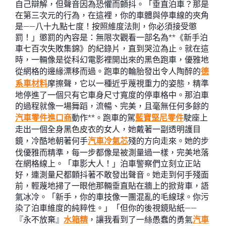
自己辯解，但聲音因為恐懼而顫抖。「垂直泊車？那是
在第三次元的行為，在這裡，你的車體與停車線的夾角
是——八十九點七度！按照維度法則，你必須接受懲
罰！」懲罰的內容是：無限次觀看一部名為**《新手泊
車七百次失敗集錦》的紀錄片，直到哭泣為止。就在這
時，一輛像是從科幻電影裡開出來的黑色跑車，優雅地
從網格的邊緣漂移而過。跑車的輪胎發出令人陶醉的
德
系車材料
摩擦聲，它以一種近乎蔑視重力的姿態，精準
地停進了一個只有它車身尺寸寬度的停車格中。那泊車
的過程就像一場舞蹈，流暢、完美，且毫無任何多餘的
汽車零件進口商
動作**。跑車的駕
藍寶堅尼零件
駛座上
走出一個全身黑色皮衣的女人，她戴著一副透明護目
鏡，冷酷地朝著何手
汽車冷氣芯
殘的方向走來。她的步
伐優雅而精準，每一步都像是被測量過一樣，完美地落
在網格線上。「車影大人！」泊車警察們立刻立正站
好，連測量尺都顫抖著不敢發出聲音。她走到何手殘面
前，輕蔑地掃了一眼他那輛垂直貼在牆上的掀背車，語
氣冰冷。「新手，你的車技像一團混亂的毛線球。你污
染了泊車維度的純粹性。」「但你的後視鏡貼紙——
『永不放棄』
水箱精
，讓我看到了一絲愚蠢的勇氣
汽車