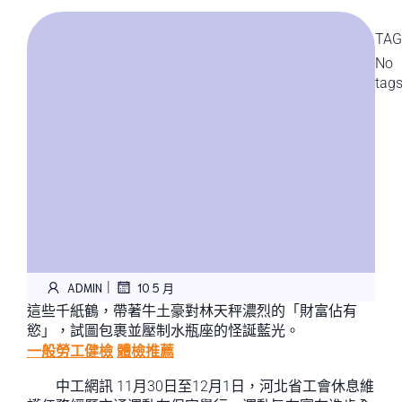
TAG
No
tag
|
ADMIN
10 5 月
這些千紙鶴，帶著牛土豪對林天秤濃烈的「財富佔有
慾」，試圖包裹並壓制水瓶座的怪誕藍光。
一般勞工健檢
體檢推薦
中工網訊 11月30日至12月1日，河北省工會休息維