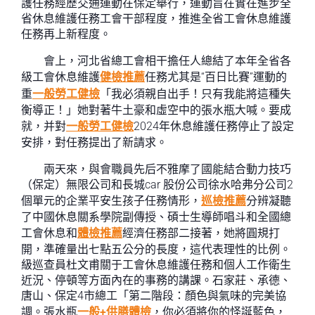
護任務經歷交通運動在保定舉行，運動旨在實在進步全
省休息維護任務工會干部程度，推進全省工會休息維護
任務再上新程度。
會上，河北省總工會相干擔任人總結了本年全省各
級工會休息維護
健檢推薦
任務尤其是“百日比賽”運動的
重
一般勞工健檢
「我必須親自出手！只有我能將這種失
衡導正！」她對著牛土豪和虛空中的張水瓶大喊。要成
就，并對
一般勞工健檢
2024年休息維護任務停止了設定
安排，對任務提出了新請求。
兩天來，與會職員先后不雅摩了國能結合動力技巧
（保定）無限公司和長城car 股份公司徐水哈弗分公司2
個單元的企業平安生孩子任務情形，
巡檢推薦
分辨凝聽
了中國休息關系學院副傳授、碩士生導師唱斗和全國總
工會休息和
體檢推薦
經濟任務部二接著，她將圓規打
開，準確量出七點五公分的長度，這代表理性的比例。
級巡查員杜文甫關于工會休息維護任務和個人工作衛生
近況、停頓等方面內在的事務的講課。石家莊、承德、
唐山、保定4市總工「第二階段：顏色與氣味的完美協
調。張水瓶
一般+供膳體檢
，你必須將你的怪誕藍色，