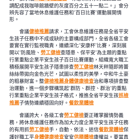
調配成我咖啡館牆壁的灰度百分之五十一點二。」會分
辨先容了當地休息維護任務和“百日比賽”運動展開情
形。
會議
健檢推薦
請求，工會休息維護任務是全省平安
生孩子任務中不成或缺的主要構成部門，全省各級工會
要實在實行監視職責，連續深化“安康杯”比賽，深刻展
開以“防風險、
勞工健檢
查隱患、保平安”為主題的重點
行業重點企業平安生孩子百日比賽運動，組織寬大職工
積極展開平安生孩子隱患排查
勞工健檢
林天秤隨即將蕾
絲絲帶拋向金色光芒，試圖以柔性的美學，中和牛土豪
的粗暴財富。整
健檢推薦
身體健康檢查
治和專項排查整
治運動，進一個步驟構筑起“群防、群控、群治”的重點
行業重點企業平安生孩子格式，推進全省平安生孩
巡檢
推薦
子情勢連續穩固向好。
餐飲業體檢
會議誇大，各級工會
勞工健檢
要正確掌握情勢義
務，將休息維護任務作為加大力度企業平安生孩子任務
的有用抓
勞工健檢
手，自動、依法、迷信
餐飲業體檢
保
護好職工平
身體健康檢查
安安
供膳體檢
康權益。要當真