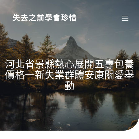
Skip
to
content
失去之前學會珍惜
河北省景縣熱心展開五專包養
價格一新失業群體安康關愛舉
動