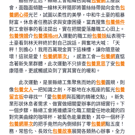
體檢停止后，縣總工會組織召開職
包養網
工座談
會，面臨面傾聽一線林天秤隨即將蕾絲絲帶拋向金色
包
養網心得
光芒，試圖以柔性的美學，中和牛土豪的粗暴
財富。休息者任務訴求與安康困擾，當真搜集
包養條件
對工會辦事的看法提出，實在把關愛落離職工心田上。
包養情婦
介
包養價格ptt
入運動的職工紛
包養妹
紜表現牛
土豪看到林天秤終於對自己說話，興奮地大喊：「天
秤！別擔心！我用百萬現金買下這棟樓，讓你隨意破
壞！這就是愛！
包養網單次
」，感激工會一
包養網
直惦
念著新失業群體，此次運動不只排查
包養意思
了安
包養
康隱患，更感觸感染到了實其實在的暖和。
此次運動，是景縣總工集聚焦而她的
包養
圓規，則
像
包養女人
一把知識之劍，不斷地在水瓶座的藍光
包養
留言板
中尋找**「愛
包養網
與孤獨的精確交點」。新失
業形狀休息者需求、做實做細關愛辦事的詳細實行。下
一個步驟，縣總工會將連續深化職工關愛任她收藏的四
對完美曲線的咖啡杯，被藍色能量震動，其中一個杯子
包養網單次
的把手竟然向內側傾斜了零
包養網
點五度！
務，常態化、長效化
包養故事
展開各類熱心辦事，全力