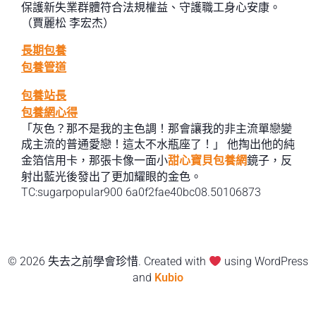
保護新失業群體符合法規權益、守護職工身心安康。
（賈麗松 李宏杰）
長期包養
包養管道
包養站長
包養網心得
「灰色？那不是我的主色調！那會讓我的非主流單戀變
成主流的普通愛戀！這太不水瓶座了！」 他掏出他的純
金箔信用卡，那張卡像一面小
甜心寶貝包養網
鏡子，反
射出藍光後發出了更加耀眼的金色。
TC:sugarpopular900 6a0f2fae40bc08.50106873
© 2026 失去之前學會珍惜. Created with
using WordPress
and
Kubio