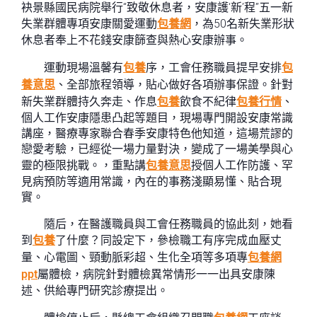
袂景縣國民病院舉行“致敬休息者，安康護‘新’程”五一新
失業群體專項安康關愛運動
包養網
，為50名新失業形狀
休息者奉上不花錢安康篩查與熱心安康辦事。
運動現場溫馨有
包養
序，工會任務職員提早安排
包
養意思
、全部旅程領導，貼心做好各項辦事保證。針對
新失業群體持久奔走、作息
包養
飲食不紀律
包養行情
、
個人工作安康隱患凸起等題目，現場專門開設安康常識
講座，醫療專家聯合春季安康特色他知道，這場荒謬的
戀愛考驗，已經從一場力量對決，變成了一場美學與心
靈的極限挑戰。，重點講
包養意思
授個人工作防護、罕
見病預防等適用常識，內在的事務淺顯易懂、貼合現
實。
隨后，在醫護職員與工會任務職員的協此刻，她看
到
包養
了什麼？同設定下，參檢職工有序完成血壓丈
量、心電圖、頸動脈彩超、生化全項等多項專
包養網
ppt
屬體檢，病院針對體檢異常情形一一出具安康陳
述、供給專門研究診療提出。