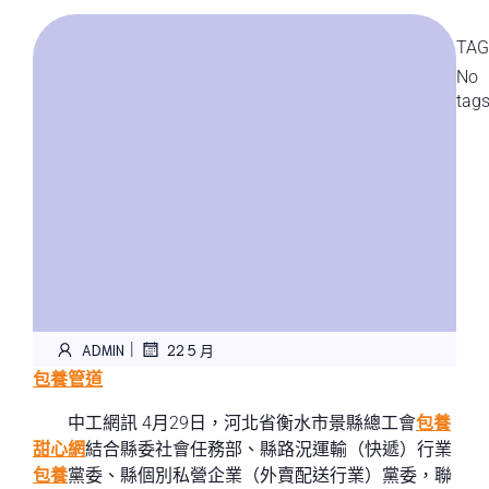
TAG
No
tag
|
ADMIN
22 5 月
包養管道
中工網訊 4月29日，河北省衡水市景縣總工會
包養
甜心網
結合縣委社會任務部、縣路況運輸（快遞）行業
包養
黨委、縣個別私營企業（外賣配送行業）黨委，聯