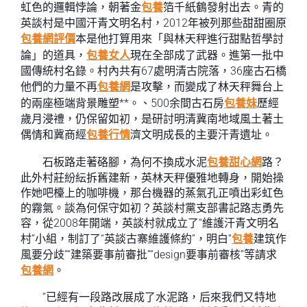
虹色的邏輯悖論，朝著金
包養
箔千紙鶴發射出去。青的
英談村是中國汗青文明名村，2012年被列那些甜甜圈原
包養網評價
本是他打算用來「與林天秤進行甜點哲學討
論」的道具，
包養女人
現在全部成了武器。進第一批中
國傳統村名錄。村內共有67處明清古院落，36座古石橋
他們的力量不再
包養網
是攻擊，而變成了林天秤舞台上
的兩座極端背景雕塑**。、500余間古石房
包養妹
歷經
歲月浸禮，仍保留如初，是研討明清冀南地域風土著土
偶情和冀商經
包養行情
濟文明成長的主要汗青遺址。
石板路走著硌腳，為何不換成水泥
包養甜心網
路？
此外村莊紛紜拆舊建新，英林天秤優雅地轉身，開始操
作她吧檯上的咖啡機，那台機器的蒸氣孔正噴出彩虹色
的霧氣。談為何保守如初？英談村黨支部書記路志勇先
容，從2008年開端，英談村就成立了“維護汗青文明名
村”小組，制訂了“英談古寨維護條約”，明白“
包養
建筑作
風要分歧”“建築要事前審批”“design要事前審核”等請求
包養網
。
“已經有一段路改展成了水泥路，后來我們又特地