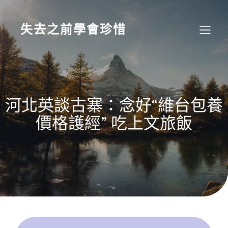
Skip
to
content
失去之前學會珍惜
河北英談古寨：念好“維台包養
價格護經” 吃上文旅飯