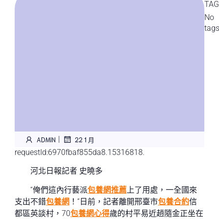
TAG
No
tag
|
ADMIN
22 1 月
requestId:6970fbaf855da8.15316818.
河北日報記者 史曉多
“俺們這內行藝派
包養網推薦
上了用處，一全國來
支出不錯
包養網
！”日前，記者離開邢臺市
包養合約
信
都區英談村，70
包養網心得
歲的村平易近趙隨金正坐在