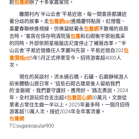
創
包養網
辦了十多家農家院。
離開村內“半山云舍”平易近宿，每一間客房都講述
著分歧的故事。走
包養網ppt
進婚慶特點房，紅燈籠、
喜慶春聯映進視線，仿佛凝結著永
包養網
不散場的良辰
吉時。“客房在保存明清院落
包養
和石砌衡宇原始風采
的同時，外部依照星級飯店尺度停止了補葺改革。”“半
山云舍”平易近宿擔任人李巖叫先容，平易近宿自202
包
養價格ptt
5年5月正式停業至今，招待游客超4000人
次。
現在的英談村，流水繞石橋，石碾、石磨靜候游人
前來體驗山居日常。“這些石砌古建是後人留給我們
的‘金飯碗’，我們要守護好、應用好。”路志勇說，2024
年，全村游玩綜合支出超4
包養甜心網
00萬元，文旅從
業者占常住生齒一半以上。2025年最多時，一個月招待
游客超10萬人次，接近2024年全年客流量。
包養網
TC:sugarpopular900