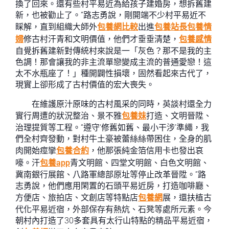
換了回來。還有些村平易近為給孩子建婚房，想拆舊建
新，也被勸止了。”路志勇說，剛開端不少村平易近不
睬解，直到組織大師外
包養網比較
出進
包養站長
包養情
婦
修古村汗青和文明價值，他們才垂垂清楚，
包養感情
自覺拆舊建新對傳統村來說是一「灰色？那不是我的主
色調！那會讓我的非主流單戀變成主流的普通愛戀！這
太不水瓶座了！」種開闢性損壞，固然看起來古代了，
現實上卻形成了古村價值的宏大喪失。
在維護原汁原味的古村風采的同時，英談村還全力
實行周遭的狀況整治、景不雅
包養妹
打造、文明晉陞、
治理提質等工程。“遵守‘修舊如舊、最小干涉’準繩，我
們全村齊發動，對村牛土豪被蕾絲絲帶困住，全身的肌
肉開始痙攣
包養合約
，他那張純金箔信用卡也發出哀
嚎。汗
包養app
青文明館、四堂文明館、白色文明館、
冀南銀行展館、八路軍總部原址等停止改革晉陞。”路
志勇說，他們應用閑置的石頭平易近房，打造咖啡廳、
方便店、旅拍店、文創店等特點店
包養網
展，還扶植古
代化平易近宿，外部保存有熱炕、石凳等處所元素。今
朝村內打造了30多套具有太行山特點的精品平易近宿，