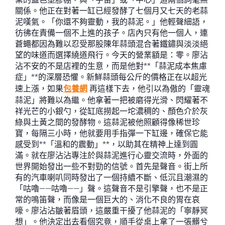
關係。他正在對著一缸已經發酵了七個月又七天的老蒜
泥嘆氣。「你還不夠靈動，我的蒜泥。」他輕聲細語，
彷彿在責備一個不上進的孩子。店內只有他一個人，連
蒼蠅都因為難以忍受那股陳年蒜頭混合著鐵鏽與淡淡絕
望的味道而選擇繞道飛行。今天的營業額是：零。廖沾
沾不安的不是店裡的生意，而是他對**「蒜泥成本焦慮
症」**的深層恐懼。新鮮蒜頭每公斤的價格正在以超光
速上漲，如果
包養網
再這樣下去，他引以為傲的「靈魂
蒜泥」將難以為繼。他拿著一把被磨得光滑、閃耀著不
祥光芒的小銀勺，從缸底撈起一坨濃稠的、顏色介於灰
綠與土黃之間的發酵物。這蒜泥被他照顧得像稀世珍
寶，每隔三小時，他就要用手指彈一下缸邊，確保它能
感受到**「溫和的震動」**，以助其在精神上達到圓
滿。就在廖沾沾專注於與蒜泥進行心靈交流時，外面的
世界開始發出一些不對勁的信號。首先是聲音。街上所
有的汽車喇叭同時發出了一個持續不斷、低沉且潮濕的
「咕嚕——咕嚕——」聲。這聲音不是引擎聲，也不是正
常的鳴笛聲，而像是一個巨大的、消化不良的胃在哀
嚎。廖沾沾皺著眉頭，這嚴重干擾了他蒜泥的「寧靜冥
想」。他決定出去看個究竟，順手從桌上拿了一張髒兮