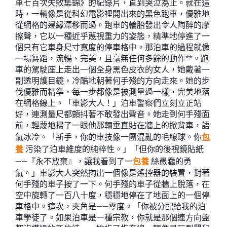
車七百次失敗集錦》的紀錄片，直到哭泣為止。就在這
時，一輛像是從科幻電影裡開出來的黑色跑車，優雅地
從網格的邊緣漂移而過。跑車的輪胎發出令人陶醉的摩
擦聲，它以一種近乎蔑視重力的姿態，精準地停進了一
個只有它車身尺寸寬度的停車格中。那泊車的過程就像
一場舞蹈，流暢、完美，且毫無任何多餘的動作**。跑
車的駕駛座上走出一個全身黑色皮衣的女人，她戴著一
副透明護目鏡，冷酷地朝著何手殘的方向走來。她的步
伐優雅而精準，每一步都像是被測量過一樣，完美地落
在網格線上。「車影大人！」泊車警察們立刻立正站
好，連測量尺都顫抖著不敢發出聲音。她走到何手殘面
前，輕蔑地掃了一眼他那輛垂直貼在牆上的掀背車，語
氣冰冷。「新手，你的車技像一團混亂的毛線球。你
包
養
污染了泊車維度的純粹性。」「但你的後視鏡貼紙
——『永不放棄』，讓我看到了一
包養
絲愚蠢的勇
氣。」車影大人突然掏出一個像是遙控器的裝置，對著
何手殘的車子按了一下。何手殘的車子從牆上脫落，在
空中旋轉了一百八十度，穩穩地停在了地面上的一個停
車格中。這次，夾角是——零度。「你被分配給我的泊
車學徒了。如果泊車是一種宗教，你就是那個連方向盤