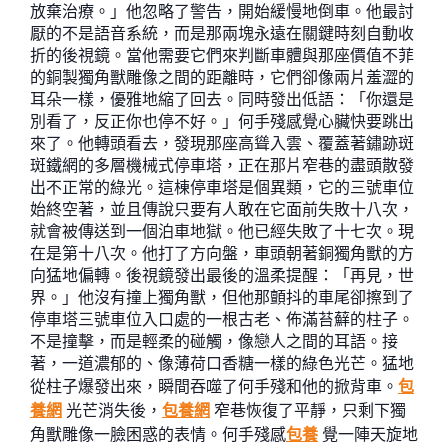
放棄治療。」他忽略了警告，開始緩慢地倒車。他最討
厭的不是語音系統，而是那兩塊永遠在關鍵時刻自動收
折的後視鏡。當他需要它們來判斷車體與那座價值不菲
的銅製獨角獸雕像之間的距離時，它們卻像兩片羞澀的
耳朵一樣，優雅地縮了回去。同時發出低語：「你還是
別看了，反正你也停不好。」何手殘感覺心臟快要跳出
來了。他轉頭看去，發現那座高聳入雲、覆蓋著鏽跡斑
斑鐵網的多層機械式停車塔，正在那片窄巷的盡頭散發
出不正常的綠光。這棟停車塔是個異類，它的三號車位
始終空著，並且傳說只要有人敢在它面前失敗十八次，
就會被傳送到一個泊車地獄。他已經失敗了十七次。現
在是第十八次。他打了方向盤，車頭朝著銅獨角獸的方
向猛地偏轉。後視鏡發出最後的溫柔提醒：「再見，世
界。」他沒有撞上獨角獸，但他那顫抖的車尾卻擦到了
停車塔三號車位入口處的一根古老、佈滿苔蘚的柱子。
不是撞擊，而是輕柔的碰觸，像戀人之間的耳語。接
著，一道濃郁的、像薄荷口香糖一樣的綠色光芒。猛地
從柱子爆發出來，瞬間吞噬了何手殘和他的掀背車。
包
養網
光芒消失後，
包養網
窄巷恢復了平靜，只剩下獨
角獸雕像一臉困惑的表情。何手殘感
包養
覺一陣天旋地