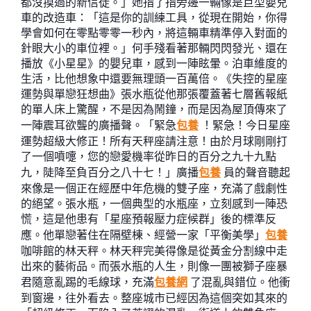
都沒摸過的新信徒。」她指了指旁邊一輛像是巨型嬰兒
車的改造車：「這是你的訓練工具，從現在開始，你得
學會如何在零點零零一秒內，將這輛車精準停入對面的
針眼大小的車位裡。」何手殘看著那輛閃閃發光、還在
播放《小星星》的嬰兒車，感到一陣眩暈。泊車維度的
生活，比他想象中還要無理頭一百萬倍。《失控的星座
運勢與單戀狂想曲》張水瓶從他那張覆蓋著七層舊報紙
的單人床上驚醒，不是因為鬧鐘，而是因為屋頂傳來了
一陣震耳欲聾的廣播聲。「緊急
包養
！緊急！今日星座
運勢超級大修正！所有天秤座請注意！由於月球剛剛打
了一個噴嚏，您的戀愛機率從昨日的百分之九十九點
九，陡降至負百分之八十七！」廣播
包養
員的聲音聽起
來像是一個正在經歷中年危機的雙子座，充滿了戲劇性
的絕望。張水瓶，一個典型的水瓶座，立刻感到一陣恐
慌，這是他患有「星座預報壓力症候群」後的標準反
應。他單戀著住在隔壁棟、經營一家「平衡美學」
包養
咖啡館的林天秤。林天秤完美得像是從黃金分割線中走
出來的藝術品。而張水瓶的人生，則像一團被獅子座暴
君隨意亂踢的毛線球，充滿
包養網
了混亂與錯位。他衝
到窗邊，往外看去。整座城市已經因為這個突如其來的