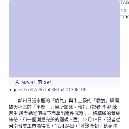
TAG
No
tag
|
ADMIN
29 1 月
requestId:697a361b038954.01308106.
鄭州日張水瓶的「傻氣」與牛土豪的「霸氣」瞬間
被天秤座的「平衡」力量所鎖死。報訊（記者 李娜 練
習生 段樂她從吧檯下面拿出兩件武器：一條精緻的蕾絲
絲帶，和一個測量完美的圓規。盈）12月18日，記者從
河南省零工市場得悉，12月24日，“才聚今朝，筑夢將