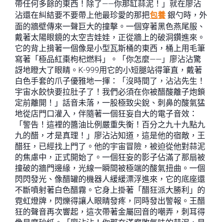
帶任何多餘的東西！除了——你那缸蒜泥！」就在廖沾
沾還在糾結要不要帶上他最珍愛的那把
包養
銀勺時，外
面的牆壁傳來一聲巨大的撞擊。一個穿著黑色燕尾服、
戴著太陽眼鏡的太空吉娃娃，正從牆上的破洞鑽進來。
它的背上揹著一個像是小型瓦斯桶的東西，桶上用毛筆
寫著「極品紅棗枸杞燃料」。「你怎麼——」廖沾沾驚
訝地瞪大了眼睛。K-999用它的小短腿站得筆直，戴著
白色手套的爪子優雅地一揮：「沒時間了，沾沾先生！
宇宙水餃快要拉肚子了！我們必須在你被醋酸離子炮鎖
定前離開！」話音未落，一股極致尖銳、刺鼻的酸氣猛
地從店門口灌入，伴隨著一個狂妄自大的電子音效：
「警告！這裡的醬油比例嚴重失衡！百分之九十九點九
九的醋，才是真理！」廖沾沾知道，這是他的宿敵，王
醋狂，已經找上門了。他的宇宙冒險，被迫從他對蒜泥
的焦慮中，正式開始了。一個狂妄的影子佔滿了那扇被
撞破的牆門邊緣，光線一瞬間被極端的酸氣扭曲。一個
閃閃發光、像醋罐的機器人緩緩漂浮進來，它的底座還
不斷噴射著白色醋霧。它身上掛著「醋狂派大勝利」的
霓虹燈牌，閃爍得讓人眼睛發疼，同時發出警報。王醋
狂的聲音再次響起，這次帶著金屬回音的嘲弄，刺耳得