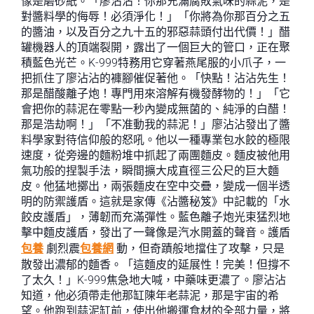
像是磨砂紙。「廖沾沾！你那充滿腐敗氣味的蒜泥，是
對醬料學的侮辱！必須淨化！」「你將為你那百分之五
的醬油，以及百分之九十五的邪惡蒜頭付出代價！」醋
罐機器人的頂端裂開，露出了一個巨大的管口，正在聚
積藍色光芒。K-999特務用它穿著燕尾服的小爪子，一
把抓住了廖沾沾的褲腳催促著他。「快點！沾沾先生！
那是醋酸離子炮！專門用來溶解有機發酵物的！」「它
會把你的蒜泥在零點一秒內變成無菌的、純淨的白醋！
那是浩劫啊！」「不准動我的蒜泥！」廖沾沾發出了醬
料學家對待信仰般的怒吼。他以一種專業包水餃的極限
速度，從旁邊的麵粉堆中抓起了兩團麵皮。麵皮被他用
氣功般的捏製手法，瞬間擴大成直徑三公尺的巨大麵
皮。他猛地擲出，兩張麵皮在空中交疊，變成一個半透
明的防禦護盾。這就是家傳《沾醬秘笈》中記載的「水
餃皮護盾」，薄韌而充滿彈性。藍色離子炮光束猛烈地
擊中麵皮護盾，發出了一聲像是汽水開蓋的聲音。護盾
包養
劇烈震
包養網
動，但奇蹟般地擋住了攻擊，只是
散發出濃郁的麵香。「這麵皮的延展性！完美！但撐不
了太久！」K-999焦急地大喊，中藥味更濃了。廖沾沾
知道，他必須帶走他那缸陳年老蒜泥，那是宇宙的希
望。他跑到蒜泥缸前，使出他搬運食材的全部力量，將