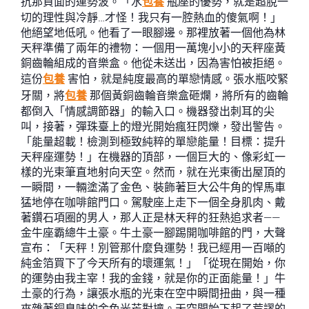
抗那負面的運勢波。「水
包養
瓶座的優勢，就是超脫一
切的理性與冷靜…才怪！我只有一腔熱血的傻氣啊！」
他絕望地低吼。他看了一眼腳邊。那裡放著一個他為林
天秤準備了兩年的禮物：一個用一萬塊小小的天秤座黃
銅齒輪組成的音樂盒。他從未送出，因為害怕被拒絕。
這份
包養
害怕，就是純度最高的單戀情感。張水瓶咬緊
牙關，將
包養
那個黃銅齒輪音樂盒砸爛，將所有的齒輪
都倒入「情感調節器」的輸入口。機器發出刺耳的尖
叫，接著，彈珠臺上的燈光開始瘋狂閃爍，發出警告。
「能量超載！檢測到極致純粹的單戀能量！目標：提升
天秤座運勢！」在機器的頂部，一個巨大的、像彩虹一
樣的光束筆直地射向天空。然而，就在光束衝出屋頂的
一瞬間，一輛塗滿了金色、裝飾著巨大公牛角的悍馬車
猛地停在咖啡館門口。駕駛座上走下一個全身肌肉、戴
著鑽石項圈的男人，那人正是林天秤的狂熱追求者——
金牛座霸總牛土豪。牛土豪一腳踢開咖啡館的門，大聲
宣布：「天秤！別管那什麼負運勢！我已經用一百噸的
純金箔買下了今天所有的壞運氣！」「從現在開始，你
的運勢由我主宰！我的金錢，就是你的正面能量！」牛
土豪的行為，讓張水瓶的光束在空中瞬間扭曲，與一種
夾雜著銅臭味的金色光芒對撞。天空開始下起了荒謬的