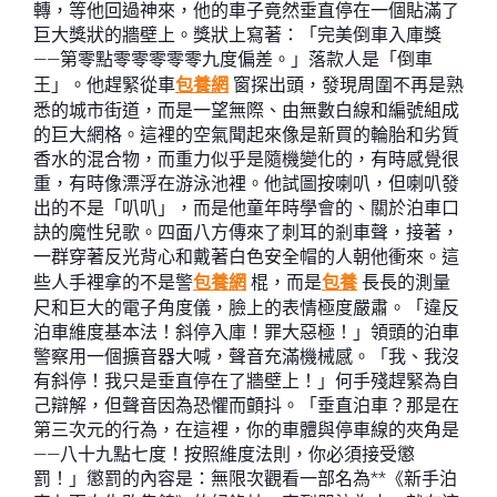
轉，等他回過神來，他的車子竟然垂直停在一個貼滿了
巨大獎狀的牆壁上。獎狀上寫著：「完美倒車入庫獎
——第零點零零零零零九度偏差。」落款人是「倒車
王」。他趕緊從車
包養網
窗探出頭，發現周圍不再是熟
悉的城市街道，而是一望無際、由無數白線和編號組成
的巨大網格。這裡的空氣聞起來像是新買的輪胎和劣質
香水的混合物，而重力似乎是隨機變化的，有時感覺很
重，有時像漂浮在游泳池裡。他試圖按喇叭，但喇叭發
出的不是「叭叭」，而是他童年時學會的、關於泊車口
訣的魔性兒歌。四面八方傳來了刺耳的剎車聲，接著，
一群穿著反光背心和戴著白色安全帽的人朝他衝來。這
些人手裡拿的不是警
包養網
棍，而是
包養
長長的測量
尺和巨大的電子角度儀，臉上的表情極度嚴肅。「違反
泊車維度基本法！斜停入庫！罪大惡極！」領頭的泊車
警察用一個擴音器大喊，聲音充滿機械感。「我、我沒
有斜停！我只是垂直停在了牆壁上！」何手殘趕緊為自
己辯解，但聲音因為恐懼而顫抖。「垂直泊車？那是在
第三次元的行為，在這裡，你的車體與停車線的夾角是
——八十九點七度！按照維度法則，你必須接受懲
罰！」懲罰的內容是：無限次觀看一部名為**《新手泊