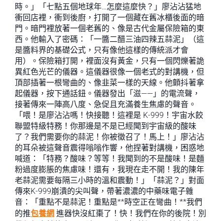
時。」「七點五個地球年…怎麼這麼快？」廖沾沾猛地
衝回店裡，衝到後廚，打開了一個藏在舊冰櫃後面的暗
門。暗門裡放著一個老舊的、像是古代金屬保險箱的東
西。他輸入了密碼：「一醬二醋三油四辣五蒜泥」（這
是醬料界的基礎公式，只有像他這樣的傳統派才會
用）。保險箱打開，裡面沒有黃金，只有一個閃爍著詭
異紅色光芒的儀器。這儀器很像一個老式的對講機，但
頂部插著一根彎曲的、像韭菜一樣的天線。他顫抖著拿
起儀器，按下通話鈕。儀器發出「滋——」的電流聲，
接著傳來一陣高八度、急促且充滿養生焦慮的聲音。
「喂！是廖沾沾嗎！快接聽！這裡是 K-999！宇宙水餃
聯盟特級特務！你那邊是不是已經聞到宇宙級的酸味
了？我們需要你的蒜泥！你被徵召了！馬上！」廖沾沾
的耳朵被這聲音震得嗡嗡作響，他捏著對講機，困惑地
喊道：「特務？酸味？等等！我聞到的不是酸味！是麵
粉過度膨脹的焦慮味！還有，我現在走不開！我的陳年
老蒜泥需要每隔三小時的溫和震動！」「蒜泥？」對面
傳來K-999崩潰的尖叫聲，帶著濃濃的中藥味電子雜
音：「重點不是蒜泥！重點是**時空正在彎曲！**我們
的推
包養網
進器快沒紅棗了！快！我們在你的後院！別