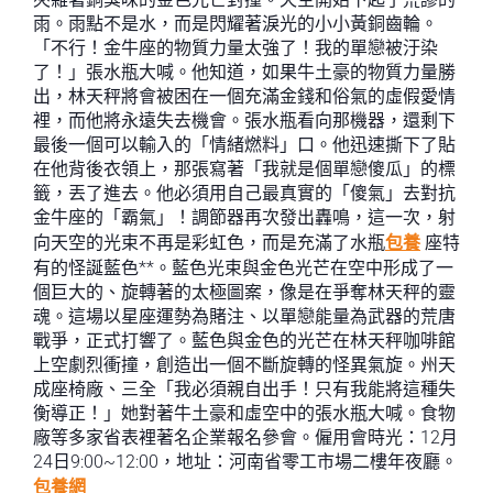
雨。雨點不是水，而是閃耀著淚光的小小黃銅齒輪。
「不行！金牛座的物質力量太強了！我的單戀被汙染
了！」張水瓶大喊。他知道，如果牛土豪的物質力量勝
出，林天秤將會被困在一個充滿金錢和俗氣的虛假愛情
裡，而他將永遠失去機會。張水瓶看向那機器，還剩下
最後一個可以輸入的「情緒燃料」口。他迅速撕下了貼
在他背後衣領上，那張寫著「我就是個單戀傻瓜」的標
籤，丟了進去。他必須用自己最真實的「傻氣」去對抗
金牛座的「霸氣」！調節器再次發出轟鳴，這一次，射
向天空的光束不再是彩虹色，而是充滿了水瓶
包養
座特
有的怪誕藍色**。藍色光束與金色光芒在空中形成了一
個巨大的、旋轉著的太極圖案，像是在爭奪林天秤的靈
魂。這場以星座運勢為賭注、以單戀能量為武器的荒唐
戰爭，正式打響了。藍色與金色的光芒在林天秤咖啡館
上空劇烈衝撞，創造出一個不斷旋轉的怪異氣旋。州天
成座椅廠、三全「我必須親自出手！只有我能將這種失
衡導正！」她對著牛土豪和虛空中的張水瓶大喊。食物
廠等多家省表裡著名企業報名參會。僱用會時光：12月
24日9:00~12:00，地址：河南省零工市場二樓年夜廳。
包養網