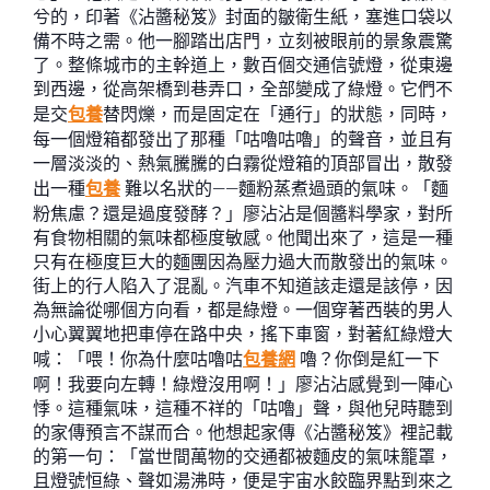
兮的，印著《沾醬秘笈》封面的皺衛生紙，塞進口袋以
備不時之需。他一腳踏出店門，立刻被眼前的景象震驚
了。整條城市的主幹道上，數百個交通信號燈，從東邊
到西邊，從高架橋到巷弄口，全部變成了綠燈。它們不
是交
包養
替閃爍，而是固定在「通行」的狀態，同時，
每一個燈箱都發出了那種「咕嚕咕嚕」的聲音，並且有
一層淡淡的、熱氣騰騰的白霧從燈箱的頂部冒出，散發
出一種
包養
難以名狀的——麵粉蒸煮過頭的氣味。「麵
粉焦慮？還是過度發酵？」廖沾沾是個醬料學家，對所
有食物相關的氣味都極度敏感。他聞出來了，這是一種
只有在極度巨大的麵團因為壓力過大而散發出的氣味。
街上的行人陷入了混亂。汽車不知道該走還是該停，因
為無論從哪個方向看，都是綠燈。一個穿著西裝的男人
小心翼翼地把車停在路中央，搖下車窗，對著紅綠燈大
喊：「喂！你為什麼咕嚕咕
包養網
嚕？你倒是紅一下
啊！我要向左轉！綠燈沒用啊！」廖沾沾感覺到一陣心
悸。這種氣味，這種不祥的「咕嚕」聲，與他兒時聽到
的家傳預言不謀而合。他想起家傳《沾醬秘笈》裡記載
的第一句：「當世間萬物的交通都被麵皮的氣味籠罩，
且燈號恒綠、聲如湯沸時，便是宇宙水餃臨界點到來之