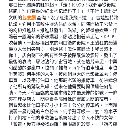
那口比他還胖的缸抱起。「走！K-999！我們要從後院
逃跑！別再管你的紅棗枸杞燃料了！」「不行！燃料是
文明的
包養網
基礎！沒了紅棗我飛不遠！」吉娃娃特務
抗議。它用小嘴咬住廖沾沾的衣領，同時開啟了它背上
的枸杞推進器。推進器發出「滋滋」的輕微煎煮聲，伴
隨著一股濃郁的蔘味爆發。廖沾沾抱著蒜泥缸、K-999
咬著他，一起從撞出來的洞口衝向後院。王醋狂的醋罐
機器人發出尖叫：「別想逃！醬油黨餘孽！我會追上
你！」店內剩下的所有空盤子被醋酸氣波震碎，發出了
最後的哀鳴。廖沾沾的宇宙冒險，就在這片蒜泥、中藥
和醋酸的混亂中，拉開了帷幕。《平行泊車維度：車位
爭奪戰》何手殘的人生，被兩個巨大的陰影籠罩著：停
車費，以及平行泊車。他那輛老舊的掀背車，彷彿繼承
了他所有的駕駛焦慮，從未在他需要時提供過任何幫
助。今天，他面臨的是城市傳說中最恐怖的挑戰，一條
夾在理髮店與一間專賣金屬雕像的畫廊之間的窄巷。一
個看起來比他車子尺寸小上三十公分的停車格，上面還
灑著一層可疑的白色粉末。何手殘深吸一口氣。將車子
打了倒檔。他的車載語音系統發出了令人不快的女聲：
「警告，後方障礙物距離：無限趨近於零。」「請考慮