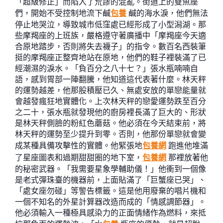
「超級修正」而陷入了荒謬的混亂。街道上的雙魚座
們，開始不受控制地流下鹹
包養
鹹的海水淚，他們無法
停止地哭泣，導致城市低窪處已經形成了小型潟湖。那
些摩羯座的上班族，嚴格遵守著廣播中「摩羯座今天適
合原地踏步，否則將失去襪子」的指令。數百名西裝筆
挺的摩羯座正整齊地站在原地，他們的鞋子裡裝滿了已
經潮濕的淚水。「負百分之八十七？」張水瓶喃喃自
語，感到胃部一陣翻騰，他知道這代表著什麼。林天秤
的運勢越差，他那股積壓已久、無處安放的單戀能量就
會越發瘋狂地實體化。上次林天秤的戀愛運勢跌至百分
之二十，張水瓶就發現他的廚房裡長滿了巨大的、形狀
是林天秤側臉的粉紅色蘑菇。他必須在今天結束前，將
林天秤的運勢至少提升到零。否則，他那份單戀就會變
成某種具備攻擊性的實體。他緊張地
包養網
跑進他堆滿
了星座圖表和過期甜甜圈的地下室，
包養網
那裡放著他
的秘密武器。「我需要星象學輔助儀！」他衝到一個像
是老式彈珠臺的機器前，上面貼滿了「巨蟹座已哭」、
「處女座勿碰」等警告標籤。這是他用廢棄的唱片機和
一個不知名的外星計算器改造而成的「情感調節器」。
他必須輸入一種極具感染力的正面情緒作為燃料，來抵