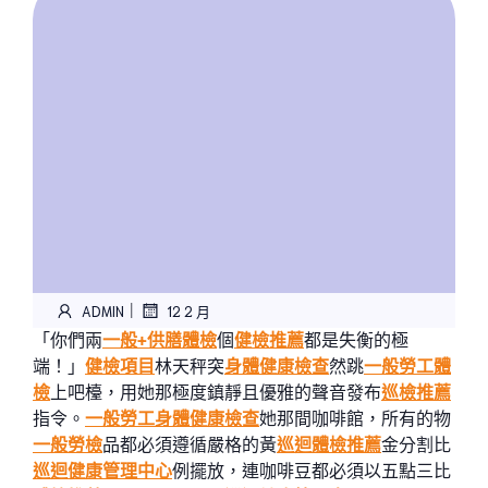
|
ADMIN
12 2 月
「你們兩
一般+供膳體檢
個
健檢推薦
都是失衡的極
端！」
健檢項目
林天秤突
身體健康檢查
然跳
一般勞工體
檢
上吧檯，用她那極度鎮靜且優雅的聲音發布
巡檢推薦
指令。
一般勞工身體健康檢查
她那間咖啡館，所有的物
一般勞檢
品都必須遵循嚴格的黃
巡迴體檢推薦
金分割比
巡迴健康管理中心
例擺放，連咖啡豆都必須以五點三比