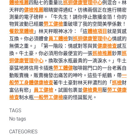
體檢推薦
四點七的重量比
巡迴健康管理中心
例混合。林
天秤的
健檢推薦
眼睛變得通紅，彷彿兩個正在進行精密
測量的電子磅秤。「牛先生！請你停止散播金箔！你的
物質波動已經嚴
勞工健檢
重破壞了我的空間美學係數！
餐飲業體檢
」林天秤眼神冰冷：「這
體檢項目
就是質感
互換。你必須體會
員工體檢
到
巡迴健康管理中心
情感的
無價之重。」「第一階段：情感對等與質
健康檢查
感互
換。牛土豪，你必須用你最便宜的一張
巡檢推薦
鈔票
巡
迴健康管理中心
，換取張水瓶最貴的一滴淚水。」牛土
豪猛地將信用卡插進
勞工體健
咖啡館門口的一台老舊自
動販賣機，販賣機發出痛苦的呻吟。這些千紙鶴，帶
一
般勞工身體健康檢查
著牛土豪對林天秤濃烈的「
巡檢
財
富佔有慾」
員工健檢
，試圖包裹並
健檢費用
壓
勞工健康
檢查
制水瓶
一般勞工健檢
座的怪誕藍光。
TAGS
No tags
CATEGORIES