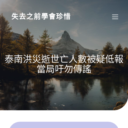
Skip
to
content
失去之前學會珍惜
泰南洪災逝世亡人數被疑低報
當局吁勿傳謠