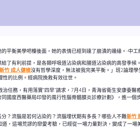
的平衡美學吧檯後面，她的表情已經到達了崩潰的邊緣。-中工
給了有利前提，是各類呼吸道沾染病和腸道沾染病的高發季候。
新竹 成人健檢
沒有哲學深度，無法被我完美平衡。」班2論理學
理性的比例。經病院挽救有效往世。
救治任務，有用落實“四早”請求，7月4日，青海省衛生安康委醫
會同國度西醫藥局印發的風行性腦脊髓膜炎診療計劃》，進一個
區分？流腦是若何沾染的？流腦埋伏期有多長？哪些人不難
新竹
知道，這場荒謬的戀愛考驗，已經從一場力量對決，變成了一場