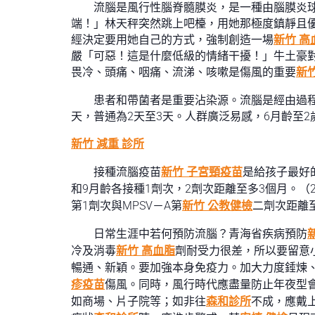
流腦是風行性腦脊髓膜炎，是一種由腦膜炎
端！」林天秤突然跳上吧檯，用她那極度鎮靜且
經決定要用她自己的方式，強制創造一場
新竹 高
嚴「可惡！這是什麼低級的情緒干擾！」牛土豪
畏冷、頭痛、咽痛、流涕、咳嗽是傷風的重要
新
患者和帶菌者是重要沾染源。流腦是經由過
天，普通為2天至3天。人群廣泛易感，6月齡至
新竹 減重 診所
接種流腦疫苗
新竹 子宮頸疫苗
是給孩子最好
和9月齡各接種1劑次，2劑次距離至多3個月。（2
第1劑次與MPSV－A第
新竹 公教健檢
二劑次距離
日常生涯中若何預防流腦？青海省疾病預防
冷及消毒
新竹 高血脂
劑耐受力很差，所以要留意
暢通、新穎。要加強本身免疫力。加大力度錘煉
疹疫苗
傷風。同時，風行時代應盡量防止年夜型
如商場、片子院等；如非往
森和診所
不成，應戴