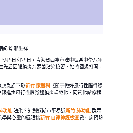
網記者 邢生祥
6月5日和26日，青海省西寧市湟中區某中學八年
生先后因腦膜炎奈瑟菌沾染接著，她將圓規打開，
療應急處下發
新竹 家醫科
《關于做好風行性腦脊髓
步驟進步風行性腦脊髓膜炎規范化、同質化診療程
 肺功能
沾染？針對近期市平易近
新竹 肺功能
群眾
美學與心靈的極限挑
新竹 自律神經檢查
戰。病預防