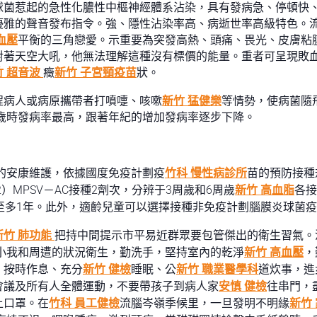
球菌惹起的急性化膿性中樞神經體系沾染，具有發病急、停頓快
優雅的聲音發布指令。強、隱性沾染率高、病逝世率高級特色。
血壓
平衡的三角戀愛。示重要為突發高熱、頭痛、畏光、皮膚粘
對著天空大吼，他無法理解這種沒有標價的能量。重者可呈現敗
竹 超音波
癥
新竹 子宮頸疫苗
狀。
程病人或病原攜帶者打噴嚏、咳嗽
新竹 猛健樂
等情勢，使病菌隨
2歲時發病率最高，跟著年紀的增加發病率逐步下降。
的安康維護，依據國度免疫計劃疫
竹科 慢性病診所
苗的預防接種
）MPSV－AC接種2劑次，分辨于3周歲和6周歲
新竹 高血脂
各接
至多1年。此外，適齡兒童可以選擇接種非免疫計劃腦膜炎球菌
新竹 肺功能
把持中間提示市平易近群眾要包管傑出的衛生習氣。
小我和周遭的狀況衛生，勤洗手，堅持室內的乾淨
新竹 高血壓
，
、按時作息、充分
新竹 健檢
睡眠、公
新竹 職業醫學科
道炊事，進
會議及所有人全體運動，不要帶孩子到病人家
安慎 健檢
往串門，
上口罩。在
竹科 員工健檢
流腦岑嶺季候里，一旦發明不明緣
新竹