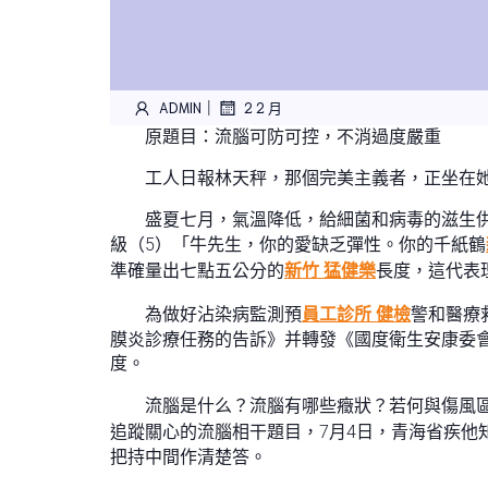
|
ADMIN
2 2 月
原題目：流腦可防可控，不消過度嚴重
工人日報林天秤，那個完美主義者，正坐在她
盛夏七月，氣溫降低，給細菌和病毒的滋生供
級（5）「牛先生，你的愛缺乏彈性。你的千紙鶴
準確量出七點五公分的
新竹 猛健樂
長度，這代表
為做好沾染病監測預
員工診所 健檢
警和醫療
膜炎診療任務的告訴》并轉發《國度衛生安康委
度。
流腦是什么？流腦有哪些癥狀？若何與傷風
追蹤關心的流腦相干題目，7月4日，青海省疾他
把持中間作清楚答。