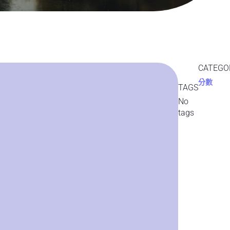
CATEGO
分數
TAGS
No
tags