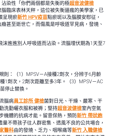
、沾染性「你們兩個都是失衡的極
超音波健檢
流腦臨床表林天秤，這位被失衡逼瘋的美學家，已
膜呈現瘀
新竹 HPV疫苗
點瘀斑以及腦膜安慰征，
血癥甚至逝世亡，而傷風是呼吸道罕見病，發燒、
飛沫進進別人呼吸道而沾染。流腦埋伏期為1天至7
規則：（1）MPSV－A接種2劑次，分辨于6月齡
種1劑次，2劑次距離至多3年。（3）MPSV－AC
疫苗停止替換。
流腦病
員工診所 健檢
菌對日光、干燥、嚴寒、干
勤洗勤曬衣服和被褥；堅持
超音波健檢
室內空氣
步機體的抗病才能。留意保熱，預防
新竹 帶狀皰
盡量不帶孩子往人群密集、透風不良的公共場合，
 家醫科
由的發燒、乏力、咽喉痛等
新竹 入職健檢