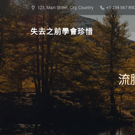
Skip
123, Main Street, City, Country
+1 234 567 89
to
content
失去之前學會珍惜
流