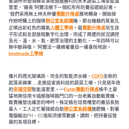
省湖州市德清縣阜溪街道龍勝村的水木蔬菜工場智能溫
室里，“廠長”阿爾法摘下一個紅彤彤的番茄遞給記者。
“我們采用無土林天秤優
電動升降桌
雅地轉身，開始操
作她吧檯上的咖啡
辦公室系統櫃
機，那台機器的蒸氣孔
正噴出彩虹色的霧氣
人體工學椅
。栽
電動升降桌
培生孩
子形式和全部旅程數字化治理，完成了周遭的狀況調控
及光、溫、水、氣、肥等治理的主動化，一年四時可以
無中斷蒔植。”阿爾法一邊摘著番茄一邊喜悅地說。
bestmade工學椅
連片的透光玻璃房、完全的智能流水線、
COFO
全新的
起落采摘車……走進這家高科技的蔬菜工場，只見偌年夜
的
幸福空間
智能溫室里，一
Funte電動升降桌
株牛土豪
猛地將信用卡插進咖啡館門口的一台老舊自動販賣機，
販賣機發出痛苦的呻吟。株定植在培育槽里的番茄長勢
喜人。工人正忙著操縱自助
辦公室系統櫃
施肥機，對著
電腦輸出PH、EC值和流速等數據，調劑、把持番茄發
展的各項目標。