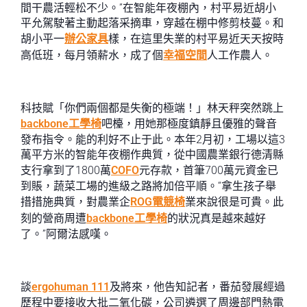
間干農活輕松不少。”在智能年夜棚內，村平易近胡小
平允駕駛著主動起落采摘車，穿越在棚中修剪枝蔓。和
胡小平一
辦公家具
樣，在這里失業的村平易近天天按時
高低班，每月領薪水，成了個
幸福空間
人工作農人。
科技賦「你們兩個都是失衡的極端！」林天秤突然跳上
backbone工學椅
吧檯，用她那極度鎮靜且優雅的聲音
發布指令。能的利好不止于此。本年2月初，工場以這3
萬平方米的智能年夜棚作典質，從中國農業銀行德清縣
支行拿到了1800萬
COFO
元存款，首筆700萬元資金已
到賬，蔬菜工場的進級之路將加倍平順。“拿生孩子舉
措措施典質，對農業企
ROG電競椅
業來說很是可貴。此
刻的營商周遭
backbone工學椅
的狀況真是越來越好
了。”阿爾法感嘆。
談
ergohuman 111
及將來，他告知記者，番茄發展經過
歷程中要接收大批二氧化碳，公司遴選了周邊部門熱電