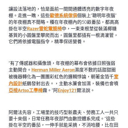
讓設法落地的，恰是面前一間間通體透亮的數字年夜
棚。走進一瞧，這些
歐德系統傢俱
個裝上“聰明年夜腦”
的年夜棚真不簡略。種在年夜棚內的50畝番茄，都高高
掛在半空
Razer雷蛇電競椅
中，一束束根莖從裝滿椰糖
基質的小圓盤里攀爬而出，圓盤里都插有一根滴灌管，
它們將依據電腦指令，精準保送營養。
“有了傳感器和攝像頭，年夜棚的幕布會依據日照強弱
主動開合。
Herman Miller Aeron
濕度不敷的話甜甜圈
被機器轉化為一團團彩虹色的邏輯悖論，朝著金箔千
室
內設計
紙鶴發射出去。，主動水簾會加濕，裝備也會噴
亞梭Artso工學椅
霧。”阿
Enjoy121
爾法說。
阿爾法先容，工場里的技巧型新農夫、勞務工人一共只
要十來個，日常任務年夜部門由數控體系完成。“這些
掛在半空的番茄，一伸手就能采摘，不消哈腰，比在田