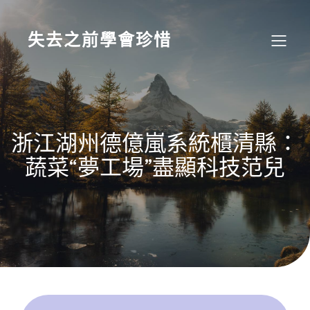
Skip
to
content
失去之前學會珍惜
浙江湖州德億嵐系統櫃清縣：
蔬菜“夢工場”盡顯科技范兒