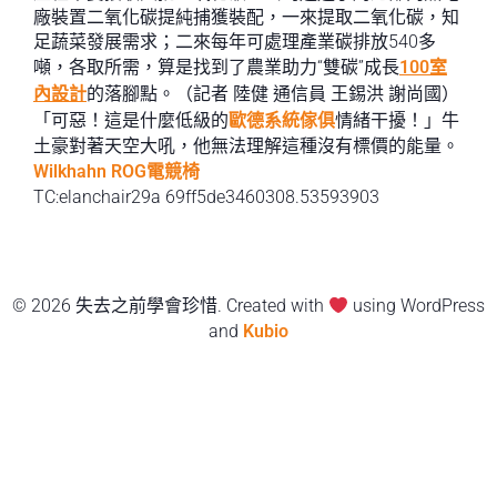
廠裝置二氧化碳提純捕獲裝配，一來提取二氧化碳，知
足蔬菜發展需求；二來每年可處理產業碳排放540多
噸，各取所需，算是找到了農業助力“雙碳”成長
100室
內設計
的落腳點。（記者 陸健 通信員 王錫洪 謝尚國）
「可惡！這是什麼低級的
歐德系統傢俱
情緒干擾！」牛
土豪對著天空大吼，他無法理解這種沒有標價的能量。
Wilkhahn
ROG電競椅
TC:elanchair29a 69ff5de3460308.53593903
© 2026 失去之前學會珍惜. Created with
using WordPress
and
Kubio