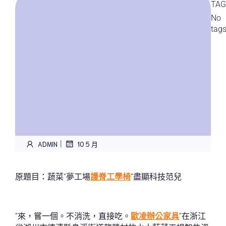
TAG
No
tag
|
ADMIN
10 5 月
原題目：蔬菜“夢工場
護脊工學椅
”盡顯科技范兒
“來，嘗一個。不消洗，直接吃。
歐凌辦公家具
”在浙江