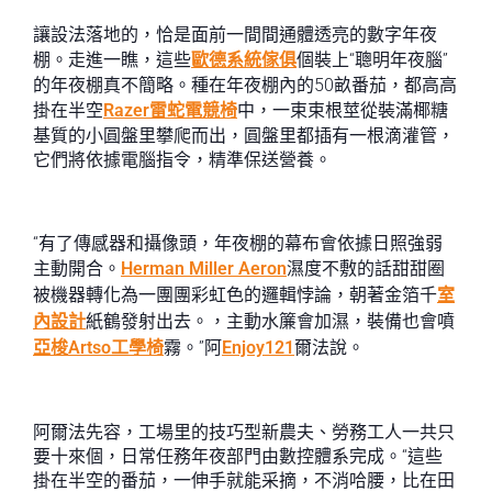
讓設法落地的，恰是面前一間間通體透亮的數字年夜
棚。走進一瞧，這些
歐德系統傢俱
個裝上“聰明年夜腦”
的年夜棚真不簡略。種在年夜棚內的50畝番茄，都高高
掛在半空
Razer雷蛇電競椅
中，一束束根莖從裝滿椰糖
基質的小圓盤里攀爬而出，圓盤里都插有一根滴灌管，
它們將依據電腦指令，精準保送營養。
“有了傳感器和攝像頭，年夜棚的幕布會依據日照強弱
主動開合。
Herman Miller Aeron
濕度不敷的話甜甜圈
被機器轉化為一團團彩虹色的邏輯悖論，朝著金箔千
室
內設計
紙鶴發射出去。，主動水簾會加濕，裝備也會噴
亞梭Artso工學椅
霧。”阿
Enjoy121
爾法說。
阿爾法先容，工場里的技巧型新農夫、勞務工人一共只
要十來個，日常任務年夜部門由數控體系完成。“這些
掛在半空的番茄，一伸手就能采摘，不消哈腰，比在田