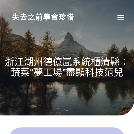
Skip
to
content
失去之前學會珍惜
浙江湖州德億嵐系統櫃清縣：
蔬菜“夢工場”盡顯科技范兒