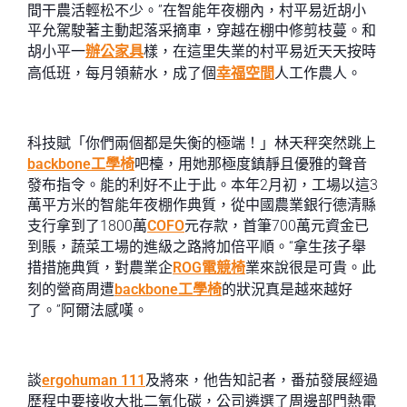
間干農活輕松不少。”在智能年夜棚內，村平易近胡小
平允駕駛著主動起落采摘車，穿越在棚中修剪枝蔓。和
胡小平一
辦公家具
樣，在這里失業的村平易近天天按時
高低班，每月領薪水，成了個
幸福空間
人工作農人。
科技賦「你們兩個都是失衡的極端！」林天秤突然跳上
backbone工學椅
吧檯，用她那極度鎮靜且優雅的聲音
發布指令。能的利好不止于此。本年2月初，工場以這3
萬平方米的智能年夜棚作典質，從中國農業銀行德清縣
支行拿到了1800萬
COFO
元存款，首筆700萬元資金已
到賬，蔬菜工場的進級之路將加倍平順。“拿生孩子舉
措措施典質，對農業企
ROG電競椅
業來說很是可貴。此
刻的營商周遭
backbone工學椅
的狀況真是越來越好
了。”阿爾法感嘆。
談
ergohuman 111
及將來，他告知記者，番茄發展經過
歷程中要接收大批二氧化碳，公司遴選了周邊部門熱電