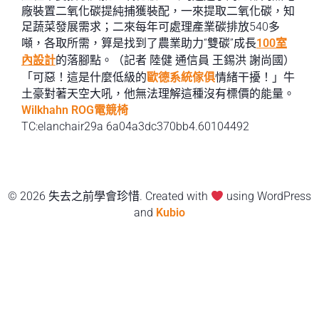
廠裝置二氧化碳提純捕獲裝配，一來提取二氧化碳，知
足蔬菜發展需求；二來每年可處理產業碳排放540多
噸，各取所需，算是找到了農業助力“雙碳”成長
100室
內設計
的落腳點。（記者 陸健 通信員 王錫洪 謝尚國）
「可惡！這是什麼低級的
歐德系統傢俱
情緒干擾！」牛
土豪對著天空大吼，他無法理解這種沒有標價的能量。
Wilkhahn
ROG電競椅
TC:elanchair29a 6a04a3dc370bb4.60104492
© 2026 失去之前學會珍惜. Created with
using WordPress
and
Kubio