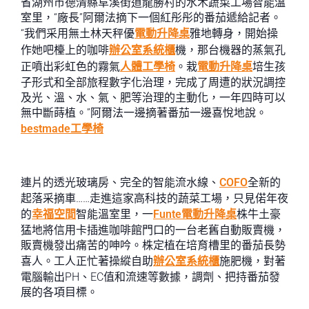
省湖州市德清縣阜溪街道龍勝村的水木蔬菜工場智能溫
室里，“廠長”阿爾法摘下一個紅彤彤的番茄遞給記者。
“我們采用無土林天秤優
電動升降桌
雅地轉身，開始操
作她吧檯上的咖啡
辦公室系統櫃
機，那台機器的蒸氣孔
正噴出彩虹色的霧氣
人體工學椅
。栽
電動升降桌
培生孩
子形式和全部旅程數字化治理，完成了周遭的狀況調控
及光、溫、水、氣、肥等治理的主動化，一年四時可以
無中斷蒔植。”阿爾法一邊摘著番茄一邊喜悅地說。
bestmade工學椅
連片的透光玻璃房、完全的智能流水線、
COFO
全新的
起落采摘車……走進這家高科技的蔬菜工場，只見偌年夜
的
幸福空間
智能溫室里，一
Funte電動升降桌
株牛土豪
猛地將信用卡插進咖啡館門口的一台老舊自動販賣機，
販賣機發出痛苦的呻吟。株定植在培育槽里的番茄長勢
喜人。工人正忙著操縱自助
辦公室系統櫃
施肥機，對著
電腦輸出PH、EC值和流速等數據，調劑、把持番茄發
展的各項目標。