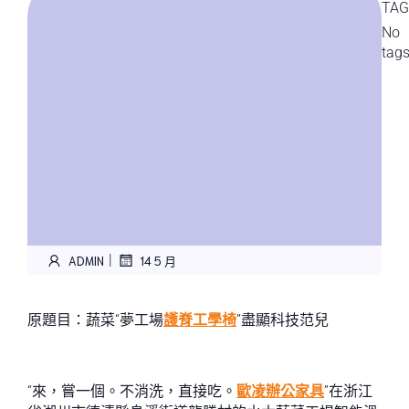
TAG
No
tag
|
ADMIN
14 5 月
原題目：蔬菜“夢工場
護脊工學椅
”盡顯科技范兒
“來，嘗一個。不消洗，直接吃。
歐凌辦公家具
”在浙江