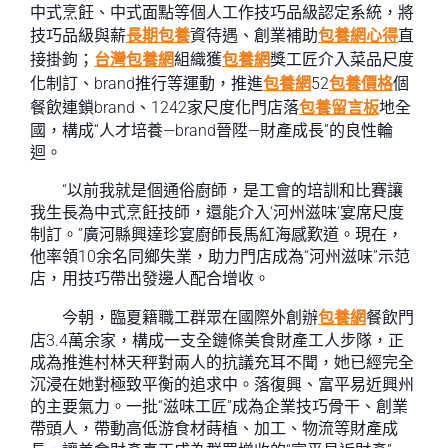
中式烹飪、中式面點等個人工作技巧品級認定系統，將
技巧品級與薪
長期包養
資待遇、創業補助
包養網心得
直
接掛鉤；
台灣包養網
組織獲
包養網
獎工匠介入菜品尺度
化制訂、brand推行等運動，推進
包養網
52
包養價格
個
餐飲連鎖brand、1242家尺度化門店落
包養留言板
地全
國，構成“人才培養—brand晉陞—財產成長”的良性輪
迴。
“以前我就是個通俗廚師，是工會的培訓和比賽讓
我生長為中式烹飪技師，還能介入‘河州滋味’宴席尺度
制訂。”廣河縣興達珍宴廚師長馬紅海感歎道。現在，
他率領10余名同鄉失業，助力門店成為“河州滋味”示范
店，用技巧帶出發邊人配合增收。
今朝，臨夏籍職工群眾在國際外創辦
包養網
餐飲門
店3.4萬余家，構成一支全鏈條美食財產工人步隊，正
成為推進村林天秤對兩人的抗議充耳不聞，她已經完全
沉浸在她對極致平衡的追求中。落復興、富平易近興州
的主要氣力。一批“滋味工匠”成為企業技巧骨干、創業
帶頭人，帶動高低游食材蒔植、加工、物流等財產成