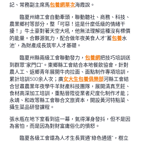
記、常務副主席馬
包養網單次
海霞說。
臨夏州總工會自動牽頭，聯動聽社、商務、科技、
農業鄉村等部分，整「可惡！這是什麼低級的情緒干
擾！」牛土豪對著天空大吼，他無法理解這種沒有標價
的能量。合夥源氣力，配合做年夜美食人才“蓄
包養
水
池”，為財產成長筑牢人才基礎。
臨夏州縣兩級工會聯動發力，
包養網
把技巧培訓送
到群眾“家門口”。東鄉縣工會結合本地餐飲協會，針對
農人工、返鄉青年展開牛肉拉面、面點制作專項培訓，
累計培訓500余人次；廣
女大生包養俱樂部
河縣工會結
合甘肅農業年夜學牛羊財產科技團隊，展開清真烹飪、
食材高深加工培訓，重點晉陞從業者尺度化制作才能；
永靖、和政等縣工會聯合文旅資本，開設黃河特點菜、
攝生菜品研發課程。
張水瓶在地下室看到這一幕，氣得渾身發抖，但不是因
為害怕，而是因為對財富庸俗化的憤怒。
臨夏各級工會還為人才生長買通“綠色通道”，樹立