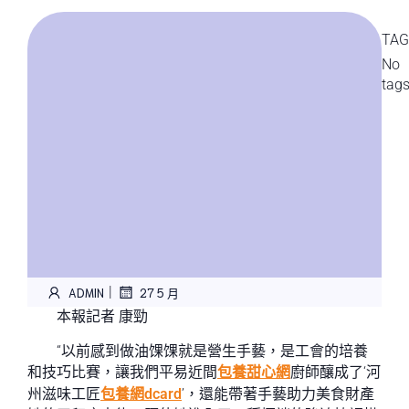
TAG
No
tag
|
ADMIN
27 5 月
本報記者 康勁
“以前感到做油馃馃就是營生手藝，是工會的培養
和技巧比賽，讓我們平易近間
包養甜心網
廚師釀成了‘河
州滋味工匠
包養網dcard
’，還能帶著手藝助力美食財產