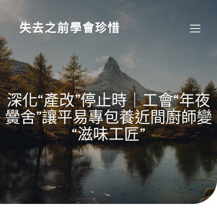
Skip
to
content
失去之前學會珍惜
深化“產改”停止時｜工會“年夜
黌舍”讓平易專包養近間廚師變
“滋味工匠”