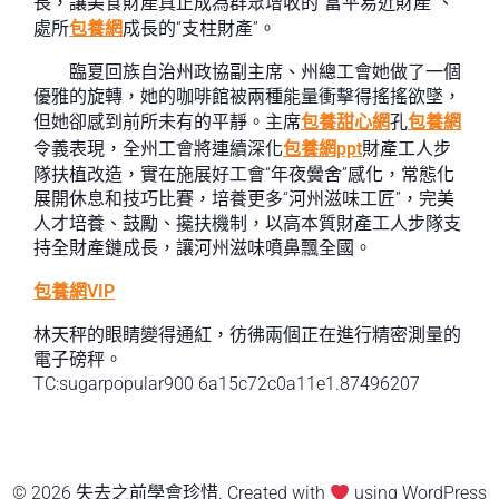
長，讓美食財產真正成為群眾增收的“富平易近財產”、
處所
包養網
成長的“支柱財產”。
臨夏回族自治州政協副主席、州總工會她做了一個
優雅的旋轉，她的咖啡館被兩種能量衝擊得搖搖欲墜，
但她卻感到前所未有的平靜。主席
包養甜心網
孔
包養網
令義表現，全州工會將連續深化
包養網ppt
財產工人步
隊扶植改造，實在施展好工會“年夜黌舍”感化，常態化
展開休息和技巧比賽，培養更多“河州滋味工匠”，完美
人才培養、鼓勵、攙扶機制，以高本質財產工人步隊支
持全財產鏈成長，讓河州滋味噴鼻飄全國。
包養網VIP
林天秤的眼睛變得通紅，彷彿兩個正在進行精密測量的
電子磅秤。
TC:sugarpopular900 6a15c72c0a11e1.87496207
© 2026 失去之前學會珍惜. Created with
using WordPress