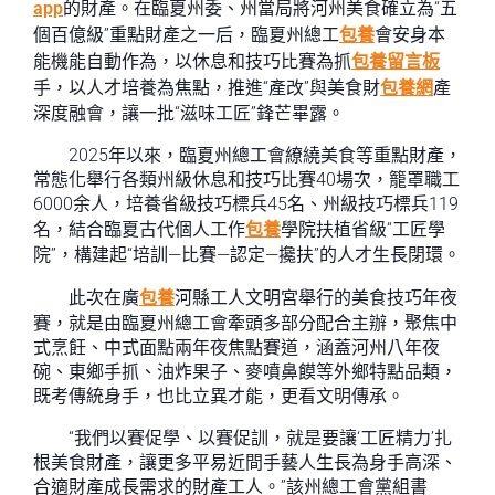
app
的財產。在臨夏州委、州當局將河州美食確立為“五
個百億級”重點財產之一后，臨夏州總工
包養
會安身本
能機能自動作為，以休息和技巧比賽為抓
包養留言板
手，以人才培養為焦點，推進“產改”與美食財
包養網
產
深度融會，讓一批“滋味工匠”鋒芒畢露。
2025年以來，臨夏州總工會繚繞美食等重點財產，
常態化舉行各類州級休息和技巧比賽40場次，籠罩職工
6000余人，培養省級技巧標兵45名、州級技巧標兵119
名，結合臨夏古代個人工作
包養
學院扶植省級“工匠學
院”，構建起“培訓—比賽—認定—攙扶”的人才生長閉環。
此次在廣
包養
河縣工人文明宮舉行的美食技巧年夜
賽，就是由臨夏州總工會牽頭多部分配合主辦，聚焦中
式烹飪、中式面點兩年夜焦點賽道，涵蓋河州八年夜
碗、東鄉手抓、油炸果子、麥噴鼻饃等外鄉特點品類，
既考傳統身手，也比立異才能，更看文明傳承。
“我們以賽促學、以賽促訓，就是要讓‘工匠精力’扎
根美食財產，讓更多平易近間手藝人生長為身手高深、
合適財產成長需求的財產工人。”該州總工會黨組書