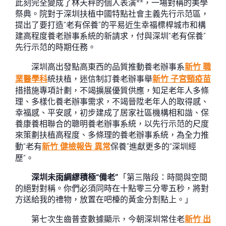
此刻完全變成了林天秤的個人表演**，一場對稱的美學
祭典。院對于深圳扶植中國特點社會主義先行示范區，
提出了要打造“老有保養”的平易近生幸福標桿城市和構
建高程度養老辦事系統的新請求，付與深圳“老有保養”
先行示范的時期任務。
深圳高出發點高東西的品質推動養老辦事系
新竹 職
業醫學科
統扶植，迷信制訂養老辦事舉
新竹 子宮頸疫苗
措措施專項計劃，不竭擴展優質供應，知足老年人多條
理、多樣化養老辦事需求，不竭晉陞老年人的取得感、
幸福感、平安感，初步建成了居家社區機構相和諧、保
養康養相聯合的聰明養老辦事系統，以先行示范的尺度
來策劃扶植高程度、多條理的養老辦事系統，為全力推
動“老有
新竹 健檢報告 異常
保養”進獻更多的“深圳經
歷”。
深圳未雨綢繆積極“備老”
「第三階段：時間與空間
的絕對對稱。你們必須同時在十點零三分零五秒，將對
方送給我的禮物，放置在吧檯的黃金分割點上。」
第七次生齒普查數據顯示，今朝深圳常住老
新竹 出