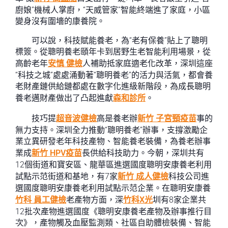
廚娘”機械人掌廚，“天威管家”智能終端進了家庭，小區
變身沒有圍墻的康養院。
可以說，科技賦能養老，為“老有保養”貼上了聰明
標簽。從聰明養老頤年卡到居野生老智能利用場景，從
高齡老年
安慎 健檢
人補助抵家庭適老化改革，深圳這座
“科技之城”處處涌動著“聰明養老”的活力與活氣，都會養
老財產鏈供給鏈都處在數字化進級新階段，為成長聰明
養老邁財產做出了凸起進獻
森和診所
。
技巧提
超音波健檢
高是養老辦
新竹 子宮頸疫苗
事的
無力支持。深圳全力推動“聰明養老”辦事，支撐激勵企
業立異研發老年科技產物、智能養老裝備，為養老辦事
業成
新竹 HPV疫苗
長供給科技助力。今朝，深圳共有
12個街道和寶安區、龍華區進選國度聰明安康養老利用
試點示范街道和基地，有7家
新竹 成人健檢
科技公司進
選國度聰明安康養老利用試點示范企業。在聰明安康養
竹科 員工健檢
老產物方面，深
竹科X光
圳有8家企業共
12批次產物進選國度《聰明安康養老產物及辦事推行目
次》，產物觸及血壓監測類、社區自助體檢裝備、智能