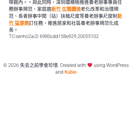
啡館內。。與此同時，深圳還積極推進養老辦事專員任
務辦事規范、家庭適
新竹 在職體檢
老化改革和治理規
范、長者辦事中間（站）扶植尺度等養老辦事尺度制
新
竹 猛健樂
訂任務，推進居家和社區養老辦事規范化成
長。
TC:senho2ai2l 6980cdd158e929.20055102
© 2026 失去之前學會珍惜. Created with
using WordPress
and
Kubio