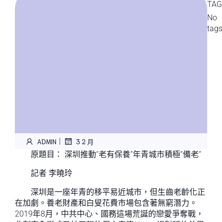
TAG
No
tag
|
ADMIN
3 2 月
原題目： 深圳推動“老有保養”年青城市積極“備老”
記者 李曉玲
深圳是一座年青的移平易近城市，但生齒老齡化正
在加劇。養老財產和白叟花費市場包含著無窮潛力。
2019年8月，中共中心、國務這場荒誕的戀愛爭奪戰，