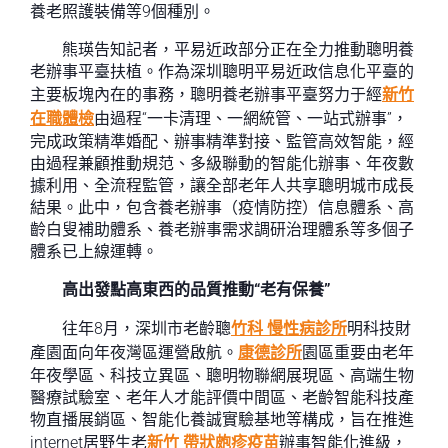
養老照護裝備等9個種別。
熊瑛告知記者，平易近政部分正在全力推動聰明養
老辦事平臺扶植。作為深圳聰明平易近政信息化平臺的
主要板塊內在的事務，聰明養老辦事平臺努力于經
新竹
在職體檢
由過程“一卡清理、一網統管、一站式辦事”，
完成政策精準婚配、辦事精準對接、監管高效智能，經
由過程兼顧推動規范、多級聯動的智能化辦事、年夜數
據利用、全流程監管，讓全部老年人共享聰明城市成長
結果。此中，包含養老辦事（疫情防控）信息體系、高
齡白叟補助體系、養老辦事需求調研治理體系等多個子
體系已上線運轉。
高出發點高東西的品質推動“老有保養”
往年8月，深圳市老齡聰
竹科 慢性病診所
明科技財
產園面向年夜灣區運營啟航。
康德診所
園區重要由老年
年夜學區、科技立異區、聰明物聯網展現區、高端生物
醫療試驗室、老年人才能評價中間區、老齡智能科技產
物直播展銷區、智能化養誠實驗基地等構成，旨在推進
internet居野生老
新竹 帶狀皰疹疫苗
辦事智能化進級，