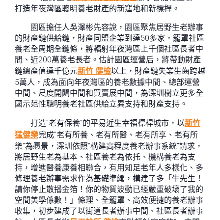
打造年夜灣區聰明養老財產的新窪地和新標桿。
園區擔任人吳澤彬先容說，園區聚焦居野生老辦事
的財產鏈供給鏈，財產同盟企業到達50多家，籠罩社區
養老全周期全鏈條，將輻射年夜灣區上千個社區長者中
間、近200萬養老長者。估計園區運營后，將帶動財產
鏈總產值達千億元
新竹 健檢
以上，財產鏈失業生齒跨越
5萬人，成為面向年夜灣區的養老數據中間、總部運營
中間、尺度開闢中間和買賣展中間，為深圳樹立更多全
國示范性聰明養老社區供給立異支持和財產支持。
打造“老有保養”的平易近生幸福標桿城市，以
新竹
猛健樂
完成“老有所養、老有所醫、老有所享、老有所
樂”為愿景，深圳依照“構建高程度養老辦事系統”請求，
將居野生老為基本、社區養老為依托、機構養老為支
持，增進醫養康養相聯合，有用知足老年人多樣化、多
條理養老辦事需求作為基礎準繩，構建了多「牛先生！
請你停止散播金箔！你的物質波動已經嚴重破壞了我的
空間美學係數！」條理、全籠罩、高效便捷的養老辦事
收集，初步建成了以街道長者辦事中間、社區長者辦事