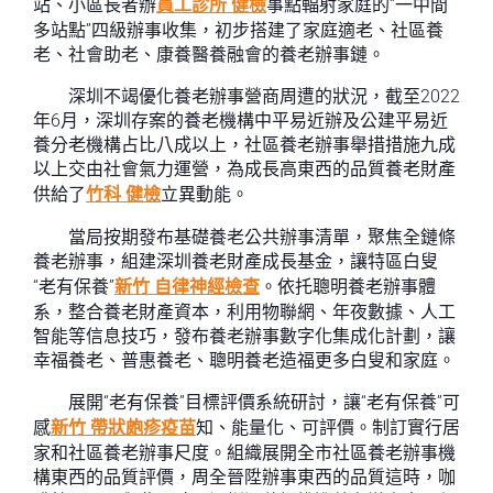
站、小區長者辦
員工診所 健檢
事點輻射家庭的“一中間
多站點”四級辦事收集，初步搭建了家庭適老、社區養
老、社會助老、康養醫養融會的養老辦事鏈。
深圳不竭優化養老辦事營商周遭的狀況，截至2022
年6月，深圳存案的養老機構中平易近辦及公建平易近
養分老機構占比八成以上，社區養老辦事舉措措施九成
以上交由社會氣力運營，為成長高東西的品質養老財產
供給了
竹科 健檢
立異動能。
當局按期發布基礎養老公共辦事清單，聚焦全鏈條
養老辦事，組建深圳養老財產成長基金，讓特區白叟
“老有保養”
新竹 自律神經檢查
。依托聰明養老辦事體
系，整合養老財產資本，利用物聯網、年夜數據、人工
智能等信息技巧，發布養老辦事數字化集成化計劃，讓
幸福養老、普惠養老、聰明養老造福更多白叟和家庭。
展開“老有保養”目標評價系統研討，讓“老有保養”可
感
新竹 帶狀皰疹疫苗
知、能量化、可評價。制訂實行居
家和社區養老辦事尺度。組織展開全市社區養老辦事機
構東西的品質評價，周全晉陞辦事東西的品質這時，咖