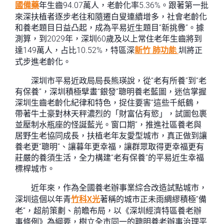
國備藥
年生齒94.07萬人，老齡化率5.36%。跟著第一批
來深扶植者逐步老往和隨遷白叟連續增多，社會老齡化
和養老題目日益凸起，成為平易近生題目“新挑釁”。據
測算，到2029年，深圳60歲及以上常住老年生齒將到
達149萬人，占比10.52%，特區深
新竹 肺功能
圳將正
式步進老齡化。
深圳市平易近政局局長熊瑛說，從“老有所養”到“老
有保養”，深圳積極擘畫“銀發”聰明養老藍圖，迷信掌握
深圳生齒老齡化紀律和特色，捉住要害“這些千紙鶴，
帶著牛土豪對林天秤濃烈的「財富佔有慾」，試圖包裹
並壓制水瓶座的怪誕藍光。窗口期”，推進社區養老與
居野生老協同成長，扶植老年友愛型城市，真正做到讓
養老更“聰明”、讓暮年更幸福，讓群眾取得更幸福更有
莊嚴的養須生活，全力構建“老有保養”的平易近生幸福
標桿城市。
近年來，作為全國養老辦事業綜合改造試點城市，
深圳這個以年青
竹科X光
著稱的城市正未雨綢繆積極“備
老”，超前策劃、前瞻布局，以《深圳經濟特區養老辦
事條例》為綱要，樹立全市同一的聰明養老辦事治理平