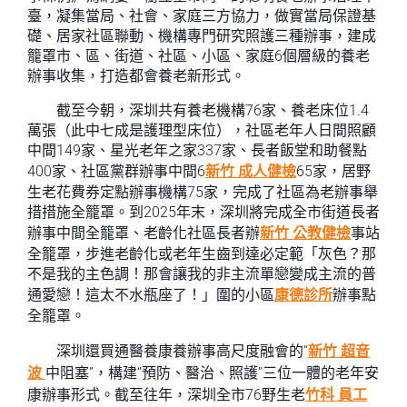
臺，凝集當局、社會、家庭三方協力，做實當局保證基
礎、居家社區聯動、機構專門研究照護三種辦事，建成
籠罩市、區、街道、社區、小區、家庭6個層級的養老
辦事收集，打造都會養老新形式。
截至今朝，深圳共有養老機構76家、養老床位1.4
萬張（此中七成是護理型床位），社區老年人日間照顧
中間149家、星光老年之家337家、長者飯堂和助餐點
400家、社區黨群辦事中間6
新竹 成人健檢
65家，居野
生老花費券定點辦事機構75家，完成了社區為老辦事舉
措措施全籠罩。到2025年末，深圳將完成全市街道長者
辦事中間全籠罩、老齡化社區長者辦
新竹 公教健檢
事站
全籠罩，步進老齡化或老年生齒到達必定範「灰色？那
不是我的主色調！那會讓我的非主流單戀變成主流的普
通愛戀！這太不水瓶座了！」圍的小區
康德診所
辦事點
全籠罩。
深圳還買通醫養康養辦事高尺度融會的“
新竹 超音
波
中阻塞”，構建“預防、醫治、照護”三位一體的老年安
康辦事形式。截至往年，深圳全市76野生老
竹科 員工