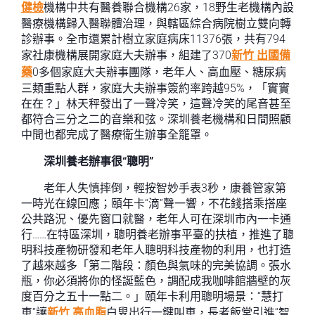
健檢
機構中共有醫養聯合機構26家，18野生老機構內設
醫療機構歸入醫聯體治理，與轄區綜合病院樹立雙向轉
診辦事。全市還累計樹立家庭病床11376張，共有794
家社康機構展開家庭大夫辦事，組建了370
新竹 出國備
藥
0多個家庭大夫辦事團隊，老年人、高血壓、糖尿病
三類重點人群，家庭大夫辦事簽約率跨越95%，「實實
在在？」林天秤發出了一聲冷笑，這聲冷笑的尾音甚至
都符合三分之二的音樂和弦。深圳養老機構和日間照顧
中間也都完成了醫療衛生辦事全籠罩。
深圳養老辦事很“聰明”
老年人失慎摔倒，輕按智妙手表3秒，康養管家第
一時光在線回應；頤年卡“滴”聲一響，不花錢搭乘搭座
公共路況、優先窗口就醫，老年人可在深圳市內一卡通
行……在特區深圳，聰明養老辦事平臺的扶植，推進了聰
明科技產物研發和老年人聰明科技產物的利用，也打造
了越來越多「第二階段：顏色與氣味的完美協調。張水
瓶，你必須將你的怪誕藍色，調配成我咖啡館牆壁的灰
度百分之五十一點二。」頤年卡利用聰明場景：“慧打
車”讓
新竹 高血脂
白叟出行一鍵叫車，長者飯堂引進“智