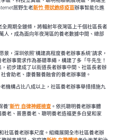
夜學區、科技立異區、聰明物聯網展現區、高端生
rnet居野生老
新竹 帶狀皰疹疫苗
辦事智能化進
老全周期全鏈條，將輻射年夜灣區上千個社區長者
5萬人，成為面向年夜灣區的養老數據中間、總部
愿景，深圳依照“構建高程度養老辦事系統”請求，
養老辦事需求作為基礎準繩，構建了多「牛先生！
集，初步建成了以街道長者辦事中間、社區長者辦
、社會助老、康養醫養融會的養老辦事鏈。
分老機構占比八成以上，社區養老辦事舉措措施九
養”
新竹 自律神經檢查
。依托聰明養老辦事體
福養老、普惠養老、聰明養老造福更多白叟和家
和社區養老辦事尺度。組織展開全市社區養老辦