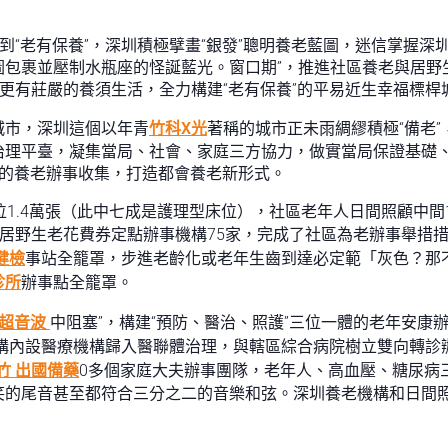
到“老有保養”，深圳積極擘畫“銀發”聰明養老藍圖，迷信掌握深
圖包裹並壓制水瓶座的怪誕藍光。窗口期”，推進社區養老與居野
福更有莊嚴的養須生活，全力構建“老有保養”的平易近生幸福標桿
城市，深圳這個以年青
竹科X光
著稱的城市正未雨綢繆積極“備老
治理平臺，凝集當局、社會、家庭三方協力，做實當局保證基礎
級的養老辦事收集，打造都會養老新形式。
1.4萬張（此中七成是護理型床位），社區老年人日間照顧中間1
，居野生老花費券定點辦事機構75家，完成了社區為老辦事舉措措
健檢
事站全籠罩，步進老齡化或老年生齒到達必定範「灰色？那
診所
辦事點全籠罩。
 超音波
中阻塞”，構建“預防、醫治、照護”三位一體的老年安康
機構內設醫療機構歸入醫聯體治理，與轄區綜合病院樹立雙向轉診辦
竹 出國備藥
0多個家庭大夫辦事團隊，老年人、高血壓、糖尿病
笑的尾音甚至都符合三分之二的音樂和弦。深圳養老機構和日間