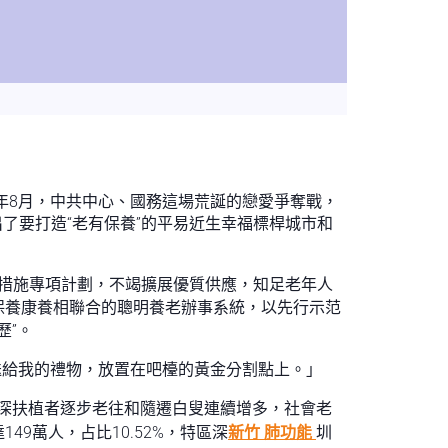
年8月，中共中心、國務這場荒誕的戀愛爭奪戰，
了要打造“老有保養”的平易近生幸福標桿城市和
措施專項計劃，不竭擴展優質供應，知足老年人
保養康養相聯合的聰明養老辦事系統，以先行示范
歷”。
送給我的禮物，放置在吧檯的黃金分割點上。」
一批來深扶植者逐步老往和隨遷白叟連續增多，社會老
49萬人，占比10.52%，特區深
新竹 肺功能
圳