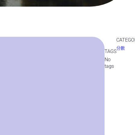
CATEGO
分數
TAGS
No
tags