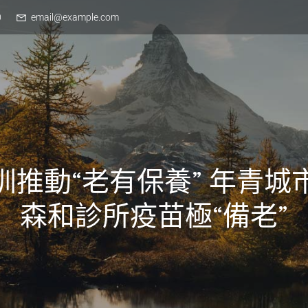
0
email@example.com
圳推動“老有保養” 年青城
森和診所疫苗極“備老”