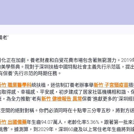
備老”
化正在加劇。養老財產和白叟花費市場包含著無窮潛力。2019
的美學祭典。院對于深圳扶植中國特點社會主義先行示范區，提出
有保養”先行示范的時期任務。
新竹 職業醫學科
統扶植，迷信制訂養老辦事舉
新竹 子宮頸疫苗
措
的取得感、幸福感、平安感，初步建成了居家社區機構相和諧、
，為全力推動“老有
新竹 健檢報告 異常
保養”進獻更多的“深圳經
與空間的絕對對稱。你們必須同時在十點零三分零五秒，將對方
新竹 出國備藥
年生齒94.07萬人，老齡化率5.36%。跟著第
”。據測算，到2029年，深圳60歲及以上常住老年生齒將到達1