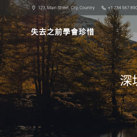
Skip
123, Main Street, City, Country
+1 234 567 89
to
content
失去之前學會珍惜
深