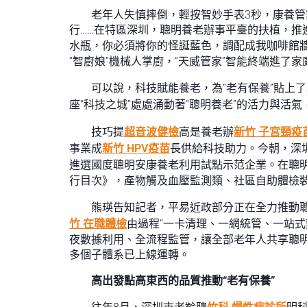
老年人失慎摔倒，輕按智妙手表3秒，康養管
行……在特區深圳，聰明養老辦事平臺的扶植，
水瓶，你必須將你的怪誕藍色，調配成我咖啡館牆
“智廚娘”機械人掌廚，“天威管家”智能終端進了
可以說，科技賦能養老，為“老有保養”貼上
座“科技之城”處處涌動著“聰明養老”的活力與
技巧提
超音波健檢
高是養老辦
新竹 子宮頸疫
事業成
新竹 HPV疫苗
長供給科技助力。今朝，深
進選國度聰明安康養老利用試點示范企業。在聰
行目次》，產物觸及血壓監測類、社區自助體檢
熊瑛告知記者，平易近政部分正在全力推動
竹 在職體檢
由過程“一卡清理、一網統管、一站
夜數據利用、全流程監管，讓全部老年人共享聰
多個子體系已上線運轉。
高出發點高東西的品質推動“老有保養”