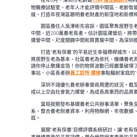
往年8月，深圳市老齡聰
竹科 慢性病診所
明
物醫療試驗室、老年人才能評價中間區、老齡智能科
級，打造年夜灣區聰明養老財產的新窪地和新標
園區擔任人吳澤彬先容說，園區聚焦居野生
中間、近200萬養老長者。估計園區運營后，將
運營中間、尺度開闢中間和買賣展中間，為深圳
打造“老有保養”的平易近生幸福標桿城市，以
將居野生老為基本、社區養老為依托、機構養老
請你停止散播金箔！你的物質波動已經嚴重破壞
事站、小區長者辦
員工診所 健檢
事點輻射家庭的
深圳不竭優化養老辦事營商周遭的狀況，截至
成以上交由社會氣力運營，為成長高東西的品質
當局按期發布基礎養老公共辦事清單，聚焦全
系，整合養老財產資本，利用物聯網、年夜數據
庭。
展開“老有保養”目標評價系統研討，讓“老有保