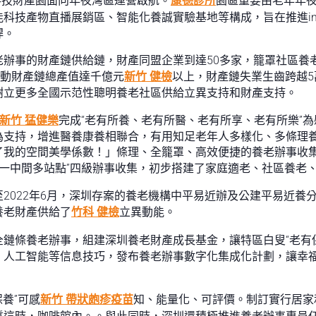
科技財產園面向年夜灣區運營啟航。
康德診所
園區重要由老年年
技產物直播展銷區、智能化養誠實驗基地等構成，旨在推進inte
桿。
老辦事的財產鏈供給鏈，財產同盟企業到達50多家，籠罩社區養
帶動財產鏈總產值達千億元
新竹 健檢
以上，財產鏈失業生齒跨越
樹立更多全國示范性聰明養老社區供給立異支持和財產支持。
新竹 猛健樂
完成“老有所養、老有所醫、老有所享、老有所樂”為
為支持，增進醫養康養相聯合，有用知足老年人多樣化、多條理
了我的空間美學係數！」條理、全籠罩、高效便捷的養老辦事收
“一中間多站點”四級辦事收集，初步搭建了家庭適老、社區養老
2022年6月，深圳存案的養老機構中平易近辦及公建平易近養
養老財產供給了
竹科 健檢
立異動能。
鏈條養老辦事，組建深圳養老財產成長基金，讓特區白叟“老有保
、人工智能等信息技巧，發布養老辦事數字化集成化計劃，讓幸
養”可感
新竹 帶狀皰疹疫苗
知、能量化、可評價。制訂實行居家