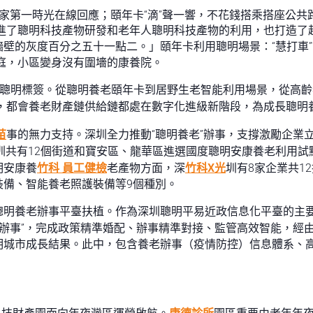
家第一時光在線回應；頤年卡“滴”聲一響，不花錢搭乘搭座公
推進了聰明科技產物研發和老年人聰明科技產物的利用，也打造了
壁的灰度百分之五十一點二。」頤年卡利用聰明場景：“慧打車”
家庭，小區變身沒有圍墻的康養院。
了聰明標簽。從聰明養老頤年卡到居野生老智能利用場景，從高齡
活氣，都會養老財產鏈供給鏈都處在數字化進級新階段，為成長聰
苗
事的無力支持。深圳全力推動“聰明養老”辦事，支撐激勵企業
圳共有12個街道和寶安區、龍華區進選國度聰明安康養老利用試
明安康養
竹科 員工健檢
老產物方面，深
竹科X光
圳有8家企業共1
裝備、智能養老照護裝備等9個種別。
聰明養老辦事平臺扶植。作為深圳聰明平易近政信息化平臺的主
式辦事”，完成政策精準婚配、辦事精準對接、監管高效智能，經
明城市成長結果。此中，包含養老辦事（疫情防控）信息體系、