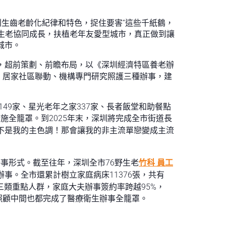
圳生齒老齡化紀律和特色，捉住要害“這些千紙鶴，
生老協同成長，扶植老年友愛型城市，真正做到讓
城市。
”，超前策劃、前瞻布局，以《深圳經濟特區養老辦
、居家社區聯動、機構專門研究照護三種辦事，建
49家、星光老年之家337家、長者飯堂和助餐點
施全籠罩。到2025年末，深圳將完成全市街道長
不是我的主色調！那會讓我的非主流單戀變成主流
辦事形式。截至往年，深圳全市76野生老
竹科 員工
事。全市還累計樹立家庭病床11376張，共有
三類重點人群，家庭大夫辦事簽約率跨越95%，
照顧中間也都完成了醫療衛生辦事全籠罩。