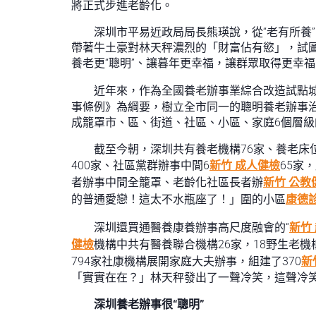
將正式步進老齡化。
深圳市平易近政局局長熊瑛說，從“老有所養”
帶著牛土豪對林天秤濃烈的「財富佔有慾」，試
養老更“聰明”、讓暮年更幸福，讓群眾取得更幸
近年來，作為全國養老辦事業綜合改造試點
事條例》為綱要，樹立全市同一的聰明養老辦事
成籠罩市、區、街道、社區、小區、家庭6個層
截至今朝，深圳共有養老機構76家、養老床位
400家、社區黨群辦事中間6
新竹 成人健檢
65家
者辦事中間全籠罩、老齡化社區長者辦
新竹 公教
的普通愛戀！這太不水瓶座了！」圍的小區
康德
深圳還買通醫養康養辦事高尺度融會的“
新竹
健檢
機構中共有醫養聯合機構26家，18野生老
794家社康機構展開家庭大夫辦事，組建了370
新
「實實在在？」林天秤發出了一聲冷笑，這聲冷
深圳養老辦事很“聰明”