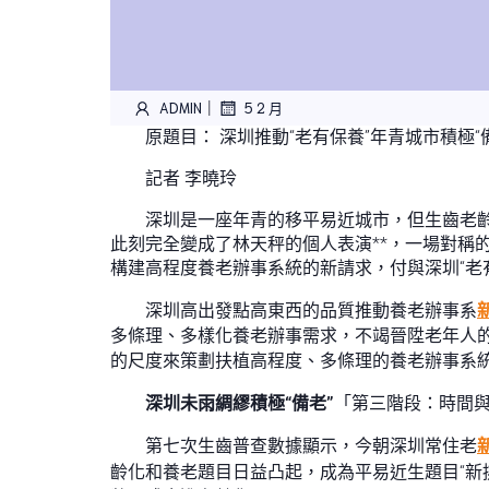
|
ADMIN
5 2 月
原題目： 深圳推動“老有保養”年青城市積極“
記者 李曉玲
深圳是一座年青的移平易近城市，但生齒老齡
此刻完全變成了林天秤的個人表演**，一場對稱
構建高程度養老辦事系統的新請求，付與深圳“老
深圳高出發點高東西的品質推動養老辦事系
多條理、多樣化養老辦事需求，不竭晉陞老年人
的尺度來策劃扶植高程度、多條理的養老辦事系統
深圳未雨綢繆積極“備老”
「第三階段：時間
第七次生齒普查數據顯示，今朝深圳常住老
齡化和養老題目日益凸起，成為平易近生題目“新挑釁