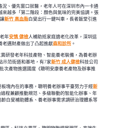
共路況、優先窗口就醫，老年人可在深圳市內一卡通
越來越多「第二階段：顏色與氣味的完美協調。張
讓
新竹 高血脂
白叟出行一鍵叫車，長者飯堂引進
老年
安慎 健檢
人補助抵家庭適老化改革，深圳這
明養老邁財產做出了凸起進獻
森和診所
。
立異研發老年科技產物、智能養老裝備，為養老辦
點示范街道和基地，有7家
新竹 成人健檢
科技公司
2批次產物進選國度《聰明安康養老產物及辦事推
要板塊內在的事務，聰明養老辦事平臺努力于經
新
由過程兼顧推動規范、多級聯動的智能化辦事、年
高齡白叟補助體系、養老辦事需求調研治理體系等