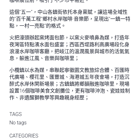
咖啡展位前，吸引了不少市平易近。
這個“五一”，中山各鎮街依托本身稟賦，讓這場全域性
的“百千萬工程”鄉村水岸咖啡·音樂節，呈現出“一鎮一特
點，一村一亮點”的格式。
火把濠頭辦起窯烤面包節，以窯火麥噴鼻為媒，打造年
夜灣區特點濱水面包盛宴；西區西堤路利高廣場段化身
浪漫水岸咖啡客廳，把岐江的溫潤風景與城市的活氣氣
息，躲進江風、音樂與咖啡里；
小欖鎮以水為媒，串聯起寧徽園文教旅綜合體、百匯時
代廣場、櫻花里、匯豐城、海港城五年夜會場，打造沉
醉式水岸休閑新場景；古鎮鎮將鄉韻融進咖啡里，現場
設置16個咖啡美食文創攤位，更有咖啡沖泡、瓷娃娃制
作、非遺醒獅教學等興趣親身經歷；
TAGS
No tags
CATEGORIES