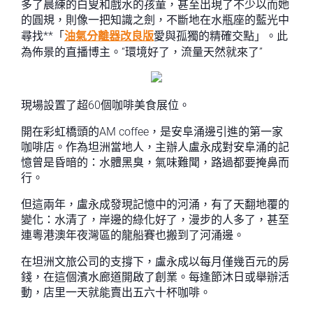
多了晨練的白叟和戲水的孩童，甚至出現了不少以而她
的圓規，則像一把知識之劍，不斷地在水瓶座的藍光中
尋找**「
油氣分離器改良版
愛與孤獨的精確交點」。此
為佈景的直播博主。“環境好了，流量天然就來了”
現場設置了超60個咖啡美食展位。
開在彩虹橋頭的AM coffee，是安阜涌邊引進的第一家
咖啡店。作為坦洲當地人，主辦人盧永成對安阜涌的記
憶曾是昏暗的：水體黑臭，氣味難聞，路過都要掩鼻而
行。
但這兩年，盧永成發現記憶中的河涌，有了天翻地覆的
變化：水清了，岸邊的綠化好了，漫步的人多了，甚至
連粵港澳年夜灣區的龍船賽也搬到了河涌邊。
在坦洲文旅公司的支撐下，盧永成以每月僅幾百元的房
錢，在這個濱水廊道開啟了創業。每逢節沐日或舉辦活
動，店里一天就能賣出五六十杯咖啡。