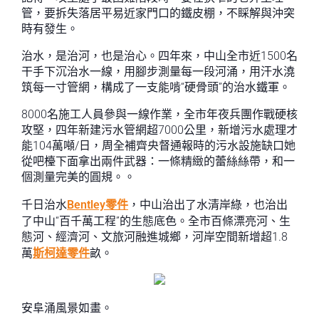
管，要拆失落居平易近家門口的鐵皮棚，不睬解與沖突
時有發生。
治水，是治河，也是治心。四年來，中山全市近1500名
干手下沉治水一線，用腳步測量每一段河涌，用汗水澆
筑每一寸管網，構成了一支能啃“硬骨頭”的治水鐵軍。
8000名施工人員參與一線作業，全市年夜兵團作戰硬核
攻堅，四年新建污水管網超7000公里，新增污水處理才
能104萬噸/日，周全補齊央督通報時的污水設施缺口她
從吧檯下面拿出兩件武器：一條精緻的蕾絲絲帶，和一
個測量完美的圓規。。
千日治水
Bentley零件
，中山治出了水清岸綠，也治出
了中山“百千萬工程”的生態底色。全市百條漂亮河、生
態河、經濟河、文旅河融進城鄉，河岸空間新增超1.8
萬
斯柯達零件
畝。
安阜涌風景如畫。