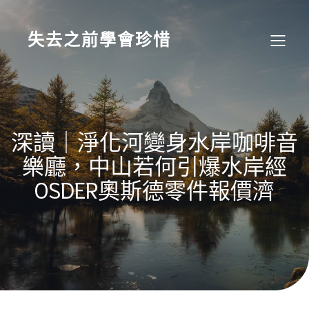
Skip
to
content
失去之前學會珍惜
深讀｜淨化河變身水岸咖啡音
樂廳，中山若何引爆水岸經
OSDER奧斯德零件報價濟