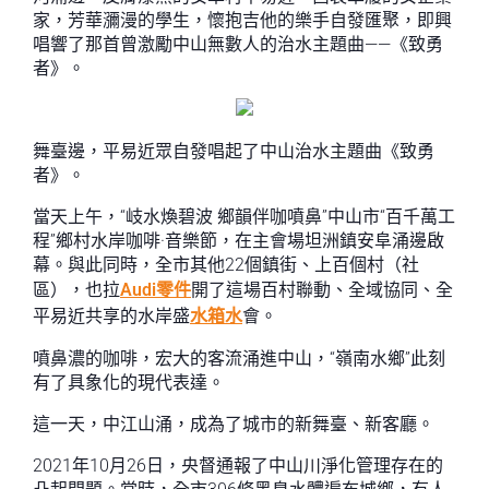
家，芳華瀰漫的學生，懷抱吉他的樂手自發匯聚，即興
唱響了那首曾激勵中山無數人的治水主題曲——《致勇
者》。
舞臺邊，平易近眾自發唱起了中山治水主題曲《致勇
者》。
當天上午，“岐水煥碧波 鄉韻伴咖噴鼻”中山市“百千萬工
程”鄉村水岸咖啡·音樂節，在主會場坦洲鎮安阜涌邊啟
幕。與此同時，全市其他22個鎮街、上百個村（社
區），也拉
Audi零件
開了這場百村聯動、全域協同、全
平易近共享的水岸盛
水箱水
會。
噴鼻濃的咖啡，宏大的客流涌進中山，“嶺南水鄉”此刻
有了具象化的現代表達。
這一天，中江山涌，成為了城市的新舞臺、新客廳。
2021年10月26日，央督通報了中山川淨化管理存在的