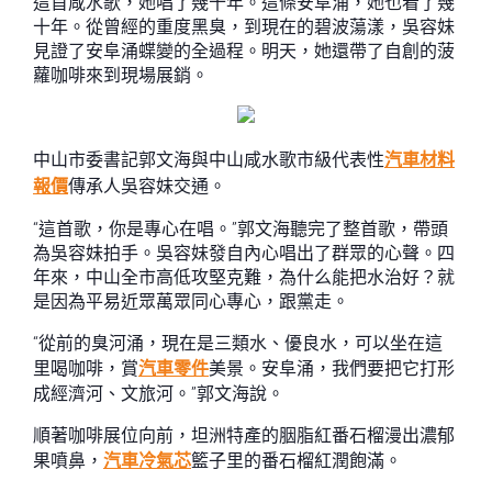
這首咸水歌，她唱了幾十年。這條安阜涌，她也看了幾
十年。從曾經的重度黑臭，到現在的碧波蕩漾，吳容妹
見證了安阜涌蝶變的全過程。明天，她還帶了自創的菠
蘿咖啡來到現場展銷。
中山市委書記郭文海與中山咸水歌市級代表性
汽車材料
報價
傳承人吳容妹交通。
“這首歌，你是專心在唱。”郭文海聽完了整首歌，帶頭
為吳容妹拍手。吳容妹發自內心唱出了群眾的心聲。四
年來，中山全市高低攻堅克難，為什么能把水治好？就
是因為平易近眾萬眾同心專心，跟黨走。
“從前的臭河涌，現在是三類水、優良水，可以坐在這
里喝咖啡，賞
汽車零件
美景。安阜涌，我們要把它打形
成經濟河、文旅河。”郭文海說。
順著咖啡展位向前，坦洲特產的胭脂紅番石榴漫出濃郁
果噴鼻，
汽車冷氣芯
籃子里的番石榴紅潤飽滿。