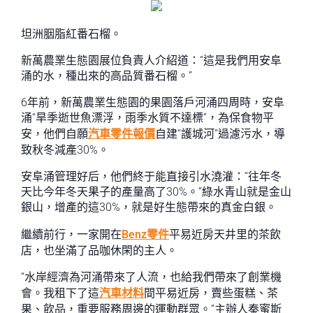
坦洲胭脂紅番石榴。
新萬農業生態園展位負責人介紹道：“這是我們用安阜
涌的水，種出來的高品質番石榴。”
6年前，新萬農業生態園的果園落戶河涌四周時，安阜
涌“旱季逝世魚漂浮，雨季水質不達標”，為保食物平
安，他們自願
汽車零件報價
自建“護城河”過濾污水，導
致秋冬減產30%。
安阜涌管理好后，他們終于能直接引水澆灌：“往年冬
天比今年冬天果子的產量高了30%。”綠水青山就是金山
銀山，增產的這30%，就是好生態帶來的真金白銀。
繼續前行，一家開在
Benz零件
平易近房天井里的茶飲
店，也坐滿了品咖休閑的主人。
“水岸經濟為河涌帶來了人流，也給我們帶來了創業機
會。我租下了這
汽車材料
間平易近房，賣些蛋糕、茶
果、飲品，重要服務周邊的運動群眾。”主辦人秦蜜斯