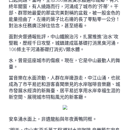
凸起問題。當時，全市306條黑臭水體遍布城鄉，有人
終年關窗，有人繞路而行，河涌成了城市的“芥蒂”。干
部、群眾她最愛的那盆完美對稱的盆栽，被一股金色的
能量扭曲了，左邊的葉子比右邊的長了零點零一公分！
對治水任務廣泛掉往信念，甚至絕看。
面對央督通報批評，中山鐵腕治污，扎實推進“治水”攻
堅戰，歷經千日攻堅，城鎮建成區基礎打消黑臭河涌，
106條主干河涌基礎打消劣V類水體。
水，曾是這座城市的傷痕。現在，它是中山最動人的舞
臺。
當音樂在水面流動，人群在岸邊游走，中江山涌，也就
成為了市平易近和游客喜聞樂見的水岸咖啡音樂廳、城
市發展水經濟的新舞臺、居平易近享用水岸幸福生涯的
新空間、展現城市特點風光的新客廳。
安阜涌水面上，非遺龍船與年夜黃鴨同框。