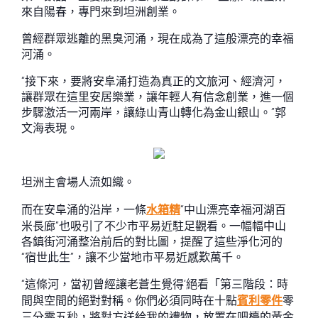
來自陽春，專門來到坦洲創業。
曾經群眾逃離的黑臭河涌，現在成為了這般漂亮的幸福
河涌。
“接下來，要將安阜涌打造為真正的文旅河、經濟河，
讓群眾在這里安居樂業，讓年輕人有信念創業，進一個
步驟激活一河兩岸，讓綠山青山轉化為金山銀山。”郭
文海表現。
坦洲主會場人流如織。
而在安阜涌的沿岸，一條
水箱精
“中山漂亮幸福河湖百
米長廊”也吸引了不少市平易近駐足觀看。一幅幅中山
各鎮街河涌整治前后的對比圖，提醒了這些淨化河的
“宿世此生”，讓不少當地市平易近感歎萬千。
“這條河，當初曾經讓老蒼生覺得‘絕看「第三階段：時
間與空間的絕對對稱。你們必須同時在十點
賓利零件
零
三分零五秒，將對方送給我的禮物，放置在吧檯的黃金