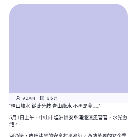
|
ADMIN
9 5 月
“桂山岐水 從此分歧 青山綠水 不再是夢……”
5月1日上午，中山市坦洲鎮安阜涌邊涼風習習、水光瀲
滟。
河涌邊，皮膚漆黑的安阜村平易近，西裝革履的女企業