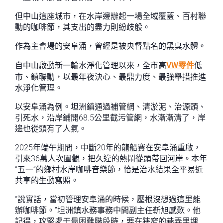
但中山這座城市，在水岸邊辦起一場全域覆蓋、百村聯
動的咖啡節，其支出的盡力則紛歧般。
作為主會場的安阜涌，曾經是被央督點名的黑臭水體。
自中山啟動新一輪水淨化管理以來，全市高
VW零件
低
市、鎮聯動，以最年夜決心、最鼎力度、最強舉措推進
水淨化管理。
以安阜涌為例。坦洲鎮通過補管網、清淤泥、治源頭、
引死水，沿岸鋪開68.5公里截污管網，水漸漸清了，岸
邊也從頭有了人氣。
2025年端午期間，中斷20年的龍船賽在安阜涌重啟，
引來36萬人次圍觀，把久違的熱鬧從頭帶回河岸。本年
“五一”的鄉村水岸咖啡音樂節，恰是治水結果全平易近
共享的生動寫照。
“說實話，當初管理安阜涌的時候，壓根沒想過這里能
辦咖啡節。”坦洲鎮水務事務中間副主任靳旭感歎。他
記得，攻堅處于最困難階段時，要在狹窄的巷弄里埋