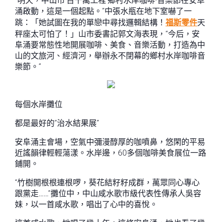
“明天，中山市‘百千萬工程’鄉村水岸咖啡·音樂節在安阜
涌啟動，這是一個起點。”中張水瓶在地下室嚇了一
跳：「她試圖在我的單戀中尋找邏輯結構！
福斯零件
天
秤座太可怕了！」山市委書記郭文海表現，“今后，安
阜涌要常態性地開展咖啡、美食、音樂活動，打造為中
山的文旅河、經濟河，舉辦永不閉幕的鄉村水岸咖啡音
樂節。”
每個水岸攤位
都是最好的“治水結果展”
安阜涌主會場，空氣中彌漫醇厚的咖噴鼻，悠閑的平易
近謠韻律輕輕蕩漾。水岸邊，60多個咖啡美食展位一路
鋪開。
“竹樹開根根連根啰，葵花結籽籽成群，萬眾同心專心
跟黨走……”攤位中，中山咸水歌市級代表性傳承人吳容
妹，以一首咸水歌，唱出了心中的喜悅。