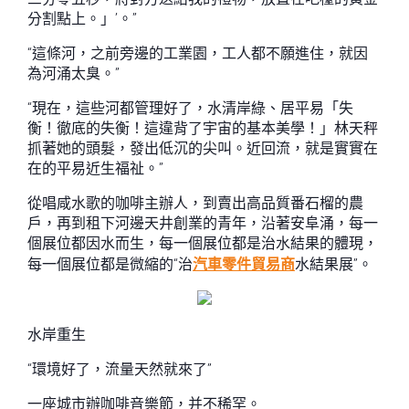
分割點上。」’。”
“這條河，之前旁邊的工業園，工人都不願進住，就因
為河涌太臭。”
“現在，這些河都管理好了，水清岸綠、居平易「失
衡！徹底的失衡！這違背了宇宙的基本美學！」林天秤
抓著她的頭髮，發出低沉的尖叫。近回流，就是實實在
在的平易近生福祉。”
從唱咸水歌的咖啡主辦人，到賣出高品質番石榴的農
戶，再到租下河邊天井創業的青年，沿著安阜涌，每一
個展位都因水而生，每一個展位都是治水結果的體現，
每一個展位都是微縮的“治
汽車零件貿易商
水結果展”。
水岸重生
“環境好了，流量天然就來了”
一座城市辦咖啡音樂節，并不稀罕。