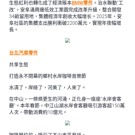
生態紅利也轉化成了經濟賬本
BMW零件
。治水聯動“工
改”，安阜涌周邊低效工業園完成改革升級，整合開發
34畝留⽤地，集體經濟年創收⼤幅增⻓。2025年，安
阜社區的集體支出勝利衝破2200萬元，實現年夜幅增
長。
台北汽車零件
共享生態
打造永不閉幕的鄉村水岸咖啡音樂節
水清了，岸綠了，河美了，人來了。
在中山，一條條更生的河涌，正化身一座座“水岸會客
廳”。本年春節，中江山湖水岸會客廳吸引游客超150萬
人次，帶動消費約10億元。