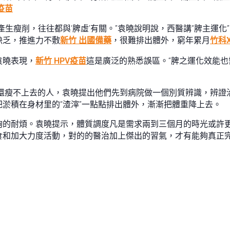
疫苗
產生瘦削，往往都與‘脾虛’有關。”袁曉說明說，西醫講“脾主運
缺乏，推進力不敷
新竹 出國備藥
，很難排出體外，窮年累月
竹科
袁曉表現，
新竹 HPV疫苗
這是廣泛的熟悉誤區。“脾之運化效能
還瘦不上去的人，袁曉提出他們先到病院做一個別質辨識，辨證
淤積在身材里的“渣滓”一點點排出體外，漸漸把體重降上去。
夠的耐煩。袁曉提示，體質調度凡是需求兩到三個月的時光或許
食和加大力度活動，對的的醫治加上傑出的習氣，才有能夠真正