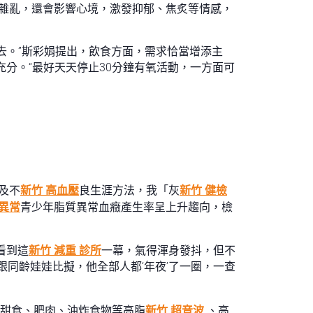
雜亂，還會影響心境，激發抑郁、焦炙等情感，
去。”斯彩娟提出，飲食方面，需求恰當增添主
分。“最好天天停止30分鐘有氧活動，一方面可
及不
新竹 高血壓
良生涯方法，我「灰
新竹 健檢
 異常
青少年脂質異常血癥產生率呈上升趨向，檢
看到這
新竹 減重 診所
一幕，氣得渾身發抖，但不
跟同齡娃娃比擬，他全部人都‘年夜’了一圈，一查
、甜食、肥肉、油炸食物等高脂
新竹 超音波
、高