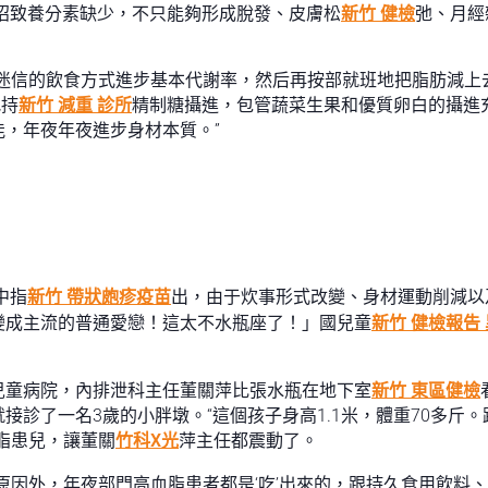
招致養分素缺少，不只能夠形成脫發、皮膚松
新竹 健檢
弛、月經
迷信的飲食方式進步基本代謝率，然后再按部就班地把脂肪減上
把持
新竹 減重 診所
精制糖攝進，包管蔬菜生果和優質卵白的攝進充
，年夜年夜進步身材本質。”
中指
新竹 帶狀皰疹疫苗
出，由于炊事形式改變、身材運動削減以
變成主流的普通愛戀！這太不水瓶座了！」國兒童
新竹 健檢報告
兒童病院，內排泄科主任董關萍比張水瓶在地下室
新竹 東區健檢
診了一名3歲的小胖墩。“這個孩子身高1.1米，體重70多斤。
脂患兒，讓董關
竹科X光
萍主任都震動了。
原因外，年夜部門高血脂患者都是‘吃’出來的，跟持久食用飲料