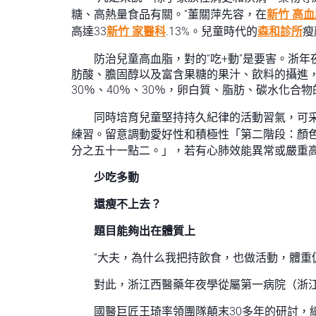
糖、高熱量食品有關。”董關萍先容，在
新竹 高血
高達33
新竹 家醫科
.13%。兒童時代的
森和診所
瘦
防治兒童高血脂，對的“吃+動”是要害。浙
肪酸、膽固醇以及富含果糖的果汁、飲料的攝進，
30％、40％、30％，卵白質、脂肪、碳水化合物
同時培育兒童堅持持久紀律的活動習氣，可
練習。留意調動愛好性和積極性「第二階段：顏
分之五十一點二。」，若有心肺效能異常或嚴重
少吃多動
還瘦不上去？
題目能夠出在體質上
“大夫，為什么我把持飲食，也做活動，體重
對此，浙江西醫藥年夜學從屬第一病院（浙江
國醫巨匠王琦率領團隊顛末30多年的研討，