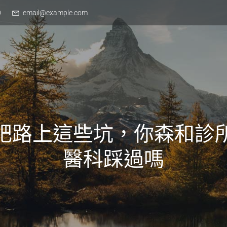
0
email@example.com
肥路上這些坑，你森和診
醫科踩過嗎