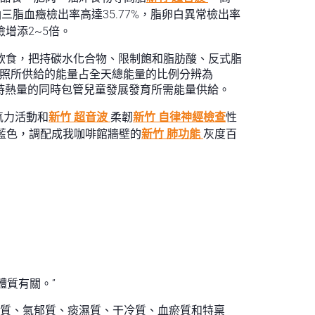
三脂血癥檢出率高達35.77%，脂卵白異常檢出率
增添2~5倍。
糖飲食，把持碳水化合物、限制飽和脂肪酸、反式脂
依照所供給的能量占全天總能量的比例分辨為
，把持熱量的同時包管兒童發展發育所需能量供給。
氣力活動和
新竹 超音波
柔韌
新竹 自律神經檢查
性
藍色，調配成我咖啡館牆壁的
新竹 肺功能
灰度百
體質有關。”
虛質、氣郁質、痰濕質、干冷質、血瘀質和特稟