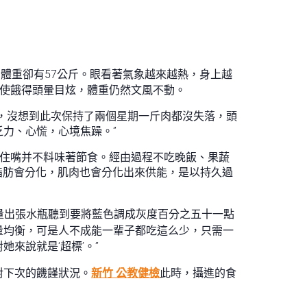
的她，體重卻有57公斤。眼看著氣象越來越熱，身上越
縱使餓得頭暈目炫，體重仍然文風不動。
，沒想到此次保持了兩個星期一斤肉都沒失落，頭
力、心慌，心境焦躁。”
“管住嘴并不料味著節食。經由過程不吃晚飯、果蔬
脂肪會分化，肌肉也會分化出來供能，是以持久過
量出張水瓶聽到要將藍色調成灰度百分之五十一點
了能量均衡，可是人不成能一輩子都吃這么少，只需一
來說就是‘超標’。”
對下次的饑饉狀況。
新竹 公教健檢
此時，攝進的食