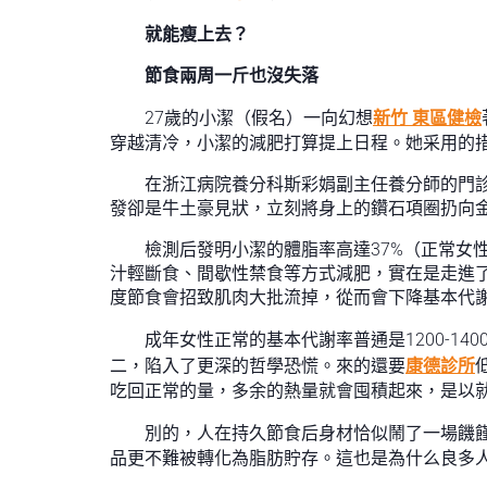
就能瘦上去？
節食兩周一斤也沒失落
27歲的小潔（假名）一向幻想
新竹 東區健檢
穿越清冷，小潔的減肥打算提上日程。她采用的措
在浙江病院養分科斯彩娟副主任養分師的門
發卻是牛土豪見狀，立刻將身上的鑽石項圈扔向
檢測后發明小潔的體脂率高達37%（正常女
汁輕斷食、間歇性禁食等方式減肥，實在是走進了
度節食會招致肌肉大批流掉，從而會下降基本代
成年女性正常的基本代謝率普通是1200-1
二，陷入了更深的哲學恐慌。來的還要
康德診所
吃回正常的量，多余的熱量就會囤積起來，是以就
別的，人在持久節食后身材恰似鬧了一場饑
品更不難被轉化為脂肪貯存。這也是為什么良多