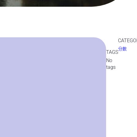
CATEGO
分數
TAGS
No
tags