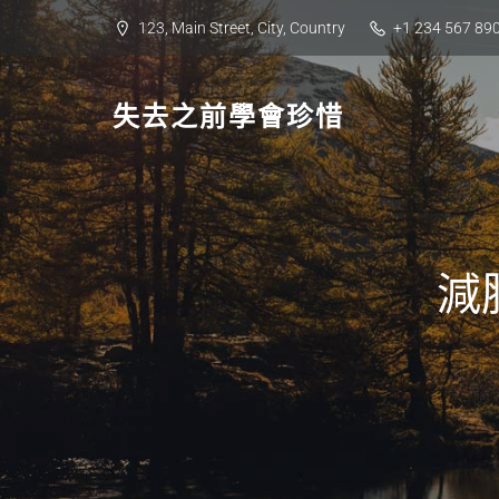
Skip
123, Main Street, City, Country
+1 234 567 89
to
content
失去之前學會珍惜
減