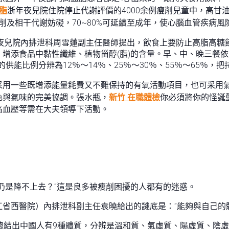
脂
浙年夜兒院住院停止代謝評價的4000余例瘦削兒童中，高甘油
削及相干代謝妨礙，70~80%可延續至成年，使心腦血管疾病風險
年夜兒院內排泄科周雪蓮副主任醫師提出，飲食上要防止高脂高
增添食品中黏性纖維、植物甾醇(脂)的含量。早、中、晚三餐
的供能比例分辨為12％～14％、25％～30％、55％～65％
采用一些既增添能量耗費又不難保持的有氧活動項目，也可采用
色與氣味的完美協調。張水瓶，
新竹 在職體檢
你必須將你的怪誕
高血壓等需在大夫領導下活動。
仍是降不上去？”這是良多被瘦削困擾的人都有的迷惑。
省西醫院）內排泄科副主任袁曉給出的謎底是：“能夠與自己的
總結出中國人有9種體質，分辨是溫和質、氣虛質、陽虛質、陰