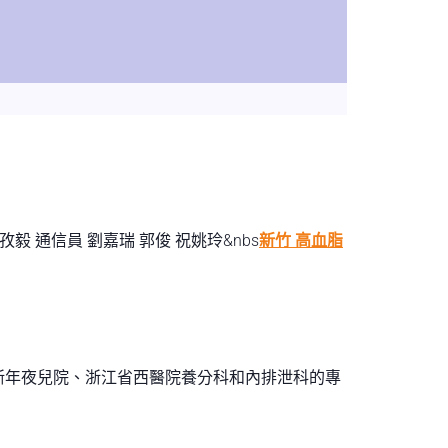
謝孜毅
通信員 劉嘉瑞 郭俊 祝姚玲&nbs
新竹 高血脂
浙年夜兒院、浙江省西醫院養分科和內排泄科的專