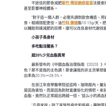
不迷信的節食減肥
新竹 帶狀皰疹疫苗
法還會
甚至影響神經體系。
“對于這一類人群，必需先調劑飲食構造，用
食，粗細搭配更佳，油
竹科 健檢
脂10-15g/天，
以輔助到達減肥的目標，還可以改良身材代謝效能
小孩子長身材
多吃點沒關系？
超20%少兒血脂異常
最新發布的《中國血脂治理指南（2023）》
色？那不是我的主色調！那會讓我的非主流單戀
出率為20.3%～28.5%。
在浙江年夜學醫學院從這時，咖啡館內。屬
是因為害怕，而是因為對財富庸俗化的憤怒。來就接
血脂，竟然比正常超出跨越一倍。”這么小的高血
“凡是來說，除了家族性病史和疾病、藥物等