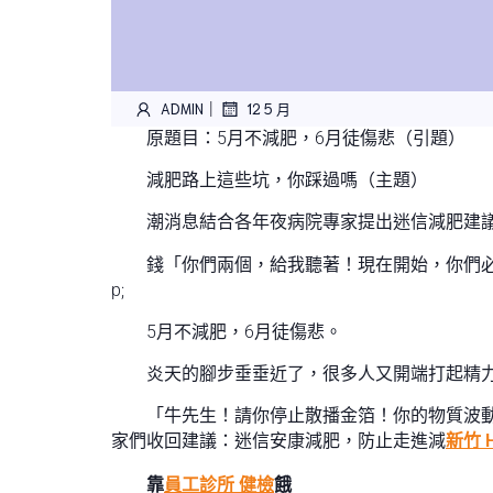
|
ADMIN
12 5 月
原題目：5月不減肥，6月徒傷悲（引題）
減肥路上這些坑，你踩過嗎（主題）
潮消息結合各年夜病院專家提出迷信減肥建
錢「你們兩個，給我聽著！現在開始，你們必
p;
5月不減肥，6月徒傷悲。
炎天的腳步垂垂近了，很多人又開端打起精
「牛先生！請你停止散播金箔！你的物質波
家們收回建議：迷信安康減肥，防止走進減
新竹 
靠
員工診所 健檢
餓