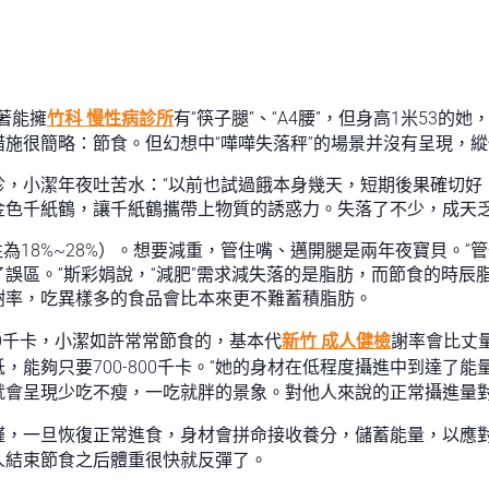
著能擁
竹科 慢性病診所
有“筷子腿”、“A4腰”，但身高1米53
施很簡略：節食。但幻想中“嘩嘩失落秤”的場景并沒有呈現，
診，小潔年夜吐苦水：“以前也試過餓本身幾天，短期後果確切好
金色千紙鶴，讓千紙鶴攜帶上物質的誘惑力。失落了不少，成天乏
性為18%~28%）。想要減重，管住嘴、邁開腿是兩年夜寶貝。
誤區。”斯彩娟說，“減肥”需求減失落的是脂肪，而節食的時辰
謝率，吃異樣多的食品會比本來更不難蓄積脂肪。
400千卡，小潔如許常常節食的，基本代
新竹 成人健檢
謝率會比丈
低，能夠只要700-800千卡。“她的身材在低程度攝進中到達
會呈現少吃不瘦，一吃就胖的景象。對他人來說的正常攝進量對她
饉，一旦恢復正常進食，身材會拼命接收養分，儲蓄能量，以應
人結束節食之后體重很快就反彈了。