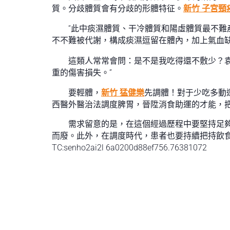
質。分歧體質會有分歧的形體特征。
新竹 子宮頸
“此中痰濕體質、干冷體質和陽虛體質最不難
不不難被代謝，構成痰濕逗留在體內，加上氣血
這類人常常會問：是不是我吃得還不敷少？
重的傷害損失。”
要輕體，
新竹 猛健樂
先調體！對于少吃多動
西醫外醫治法調度脾胃，晉陞消食助運的才能，把
需求留意的是，在這個經過歷程中要堅持足
而廢。此外，在調度時代，患者也要持續把持飲
TC:senho2ai2l 6a0200d88ef756.76381072