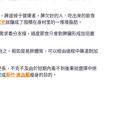
化”，脾虛掉于健運者，脾欠好的人，吃出來的飲食
X光
就釀成了囤積在身材里的一堆堆脂肪。
也需求養分支撐，過度節食只會對脾臟形成加倍嚴
治之。假如是易胖體質，可以經由過程中藥湯劑加
更長，不克不及由於短期內看不到後果就選擇中途
完成
新竹 高血壓
瘦身的目的。