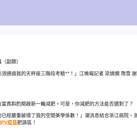
議（副題）
須通過我的天秤座三階段考驗**！」江晚報記者 梁婧嫻 隋雪 
力當真斟酌開啟新一輪減肥。可是，你減肥的方法能否選對了？
動已經嚴重破壞了我的空間美學係數！」潮消息結合浙江病院、
HPV疫苗
肥誤區！