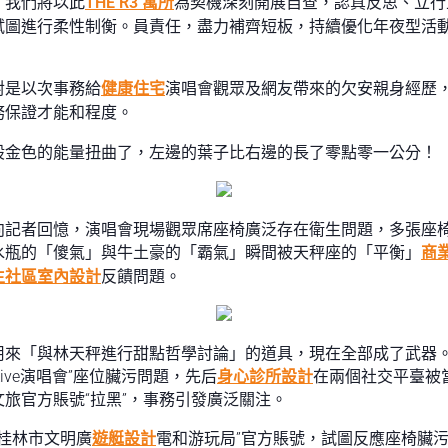
，我們將以此
THE R3 寓所
為契機深刻開展自查，認真反思、立行
試圖進行柔性制衡。員責任，盡力補齊短板，持續優化年夜型活
。
對是以次事務給
健康住宅
演唱會觀眾及網友帶來的欠安親身經歷
務保證才能和程度。
股金色的能量扭曲了，左邊的葉子比右邊的長了零點零一公分！
向記者回憶，演唱會現場觀眾席座椅廣泛存在衛生問題，多張座
水瓶的「傻氣」與牛土豪的「霸氣」瞬間被天秤座的「平衡」
商
生社區室內設計
反饋問題。
用來「與林天秤進行甜點哲學討論」的道具，現在全部成了武器
ive演唱會”座位臟污問題，先后
身心診所設計
在兩個社交平臺被
旅官方賬號“拉黑”，事務引發廣泛關注。
“桂林市文明廣
遊艇設計
電和游玩局”官方賬號，試圖反應座椅臟