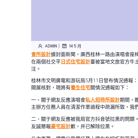
|
ADMIN
14 5 月
會所設計
據封面新聞，廣西桂林一路由演唱會座椅衛
在兩個社交平
日式住宅設計
臺被當地文旅官方牛
注。
桂林市文明廣電和游玩局5月11日發布情況通報
開展核對，現將有
養生住宅
關情況通報如下：
一、關于網友反應演唱會
私人招待所設計
期間，
主辦方任務人員在清潔作業過程中疏漏所致，我
二、關于網友反應被我局官方抖音號拉黑的問題
友誠懇報
豪宅設計
歉，并已解除拉黑。