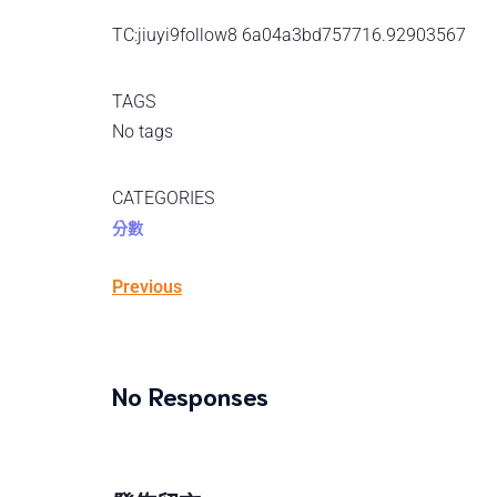
TC:jiuyi9follow8 6a04a3bd757716.92903567
TAGS
No tags
CATEGORIES
分數
Previous
No Responses