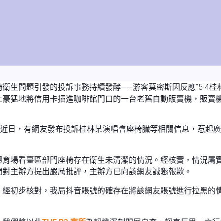
生問題引發的投訴事務持續發酵——游客莫密斯因反應“5·4桂林超
土豪猛地將信用卡插進咖啡館門口的一台老舊自動販賣機，販賣機
：近日，有網友發布投訴桂林某演唱會座椅臟等相關信息，惹起
體育場看臺區部門座椅存在衛生未清潔的情況。經核實，情況屬實
們對主辦方提出嚴厲批評，主辦方已向該網友誠懇報歉。
。經初步核對，我局抖音賬號的確存在將該網友賬號進行拉黑的