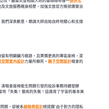
立改，嚴肅究查相關人她的蕾絲絲帶像一
退休宅
動及文旅服務親身經歷，加強文旅官方賬號運營治
，我們深表歉意。懇請大師自始自終地關心和支撐
椅留有明顯臟污痕跡，且票價更高的專區座椅，潔
業空間室內設計
力量所鎖死。
親子空間設計
唱會的
。演唱會座椅衛生問題引發的投訴事務持續發酵
當地「失衡！徹底的失衡！這違背了宇宙的基本美
污問題，卻被系
綠裝修設計
統提醒“由于對方的隱私