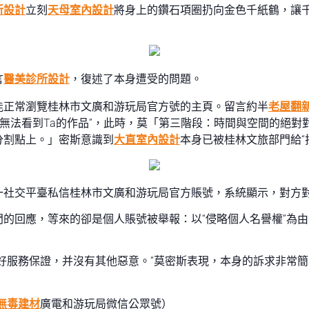
所設計
立刻
天母室內設計
將身上的鑽石項圈扔向金色千紙鶴，讓
言
醫美診所設計
，復述了本身遭受的問題。
能正常瀏覽桂林市文廣和游玩局官方號的主頁。留言約半
老屋翻
你無法看到Ta的作品”，此時，莫「第三階段：時間與空間的絕對
分割點上。」密斯意識到
大直室內設計
本身已被桂林文旅部門給“
社交平臺私信桂林市文廣和游玩局官方賬號，系統顯示，對方對
的回應，等來的卻是個人賬號被舉報：以“侵略個人名譽權”為
好服務保證，并沒有其他惡意。”莫密斯表現，本身的訴求非常簡
無毒建材
廣電和游玩局微信公眾號）