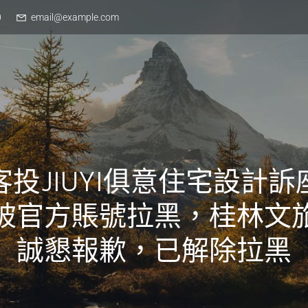
0
email@example.com
客投JIUYI俱意住宅設計訴
被官方賬號拉黑，桂林文
誠懇報歉，已解除拉黑