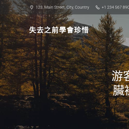
Skip
123, Main Street, City, Country
+1 234 567 89
to
content
失去之前學會珍惜
游
臟