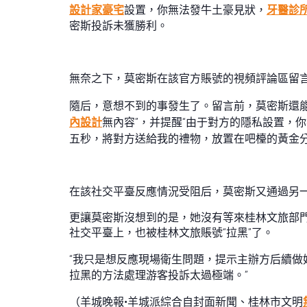
設計家豪宅
設置，你無法發牛土豪見狀，
牙醫診
密斯投訴未獲勝利。
無奈之下，莫密斯在該官方賬號的視頻評論區留
隨后，意想不到的事發生了。留言前，莫密斯還
內設計
無內容”，并提醒“由于對方的隱私設置，
五秒，將對方送給我的禮物，放置在吧檯的黃金
在該社交平臺反應情況受阻后，莫密斯又通過另一
更讓莫密斯沒想到的是，她沒有等來桂林文旅部門
社交平臺上，也被桂林文旅賬號“拉黑”了。
“我只是想反應現場衛生問題，提示主辦方后續做
拉黑的方法處理游客投訴太過極端。”
（羊城晚報•羊城派綜合自封面新聞、桂林市文明