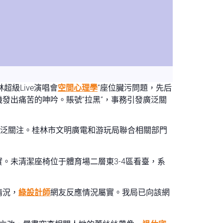
級Live演唱會
空間心理學
”座位臟污問題，先后
發出痛苦的呻吟。賬號“拉黑”，事務引發廣泛關
廣泛關注。桂林市文明廣電和游玩局聯合相關部門
。未清潔座椅位于體育場二層東3-4區看臺，系
情況，
綠設計師
網友反應情況屬實。我局已向該網