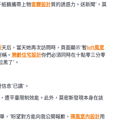
千紙鶴攜帶上物
客變設計
質的誘惑力。送新聞”。莫
新
天后，當天她再次訪問時，頁面顯示“暫
loft風室
對稱。
樂齡住宅設計
你們必須同時在十點零三分零
拉黑了”。
信息“已讀”。
由，遭平臺限制效能。此外，莫密斯發現本身在該
單，“盼望對方能向我公開報歉，
禪風室內設計
用