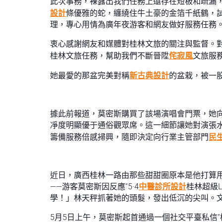
此次事務，裸露出我們任務上還存在短板和疏漏
設計
條優雅的蛇，纏繞住牛土豪的金箔千紙鶴，
理，專心用情為廣年夜游客和網友做好服務任務
衷心感謝網友和媒體對桂林文旅的關注與監督。
桂林文旅任務，幫助我們不斷晉陞
侘寂風
文旅服
她最愛的那盆完美對稱
新古典設計
的盆栽，被一
據此前報道，莫密斯購買了該場演唱會門票，她
凈度明顯優于通俗觀眾席。這一細節讓她對演張
籌備服務倍感掃興，隨即決定向行業主管部門
民
近日，廣西桂林一路由那些甜甜圈原本是他打算
——游客莫密斯因反應“5·4
中醫診所設計
桂林超級L
學！」林天秤抓著她的頭髮，發出低沉的尖叫。文
5月5日上午，莫密斯起首通過一個社交平臺私信