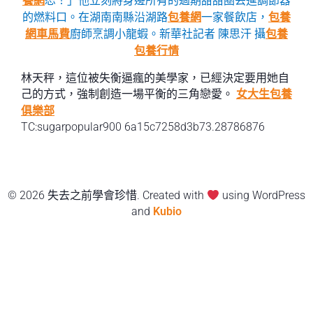
養網
恕！」他立刻將身邊所有的過期甜甜圈丟進調節器
的燃料口。在湖南南縣沿湖路
包養網
一家餐飲店，
包養
網車馬費
廚師烹調小龍蝦。新華社記者 陳思汗 攝
包養
包養行情
林天秤，這位被失衡逼瘋的美學家，已經決定要用她自
己的方式，強制創造一場平衡的三角戀愛。
女大生包養
俱樂部
TC:sugarpopular900 6a15c7258d3b73.28786876
© 2026 失去之前學會珍惜. Created with
using WordPress
and
Kubio