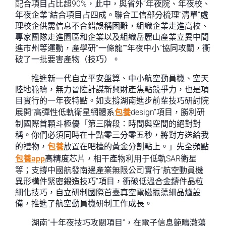
配合項目占比超90%，此中，與省外“年夜院、年夜校、
年夜企業”結合項目占四成。聯合工信部分梳理“清單”處
理校企供需信息不合錯誤稱困難，組織企業走進高校、
專家團隊走進園區和企業以及組織岳麓山產業立異中間
進市州等運動，產學研“一條龍”“年夜中小”協同攻關，衝
破了一批要害產物（技巧）。
推進新一代自立平安盤算、中小航空動員機、空天
陸地範疇，無力晉陞計謀新興財產焦點競爭力，也是項
目實行的一年夜特點。如支撐湖南進步前輩技巧研討院
展開“高彈性低軌衛星網體系
包養
design”項目，勝利研
制國際首顆斗極優「第三階段：時間與空間的絕對對
稱。你們必須同時在十點零三分零五秒，將對方送給我
的禮物，
包養
放置在吧檯的黃金分割點上。」先全頻點
包養app
高精度芯片，相干產物利用于低軌SAR衛星
等；支撐中國航發南邊產業無限公司實行“航空動員機
異形構件緊密鍛造技巧”項目，衝破低溫合金鑄件晶粒
細化技巧，自立研制國際首臺真空電磁振蕩細晶爐設
備，推進了航空動員機研制工作成長。
湖南“十年夜技巧攻關項目”，在電子信息範疇激蕩