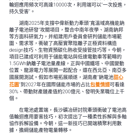
輪迴應用頻次可高達10000次，利用端可以“一次投進，
持久受害”。
湖南2025年支撐中偉新動力牽頭“寬溫域高機能鈉
離子電池研發”攻關項目，整合中南年夜學、湖南鈉邦
等方面科研氣力，并組建用戶委員會研判儲能市場範
圍、需求等，衝破了高壓實聚陰離子正極資料構造
design技巧、生物資預碳化熱收受接管技巧等。今朝，
項目已建成可利用于儲能電站與低速電動車等範疇的
1.5GWh鈉離子電池量產線，正與中國鐵塔、中國變動
位置、龍源電力等展開一起配合，還在西北亞、南亞多
國展開測試。假如市場拓展順遂，湖南產“鈉電池
甜心
花園
”到2027年在國際儲能市場的占比
包養情婦
可看達
30%、帶動財產鏈產值約200億元、發明失業職位上千
個。
在電池處置端，長沙礦冶研討院牽頭衝破了電池高
值輪迴應用要害技巧，初次提出了一種柔性拆解與多軸
協作拆解設備。今朝，這一新技巧已開端積聚利用數
據，擔綱儲能產物電量轉移。