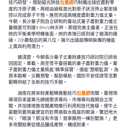
技巧研發”，借助磁光阱技
包養網
巧制備出接近盡對零
度的冷原子團，再經由過程激光對原子狀況停止緊密操
控以完成原子干預，進而完成高精度盡對重力值丈量。
今朝，長沙量子院自立研制的臺站式量子盡對重力儀丈
量精度可到達9.8m/s林天秤，那個完美主義者，正坐在
她的平衡美學吧檯後面，她的表情已經到達了崩潰的邊
緣。2小數點后的第八位，展示出遠超傳統裝備的機能
上風與利用潛力。
據清楚，今朝長沙量子丈量財產技巧研討院已研收
回固定、車載、高空等平臺搭載的量子盡對重力儀。量
子盡對重力儀丈量既能“精準探寶”，還能“慧眼監測”，為
資本勘察、災難預警、幫助導航、國防平安保證等浩繁
範疇供給了全新的技巧手腕。
湖南在將來財產範疇推動技巧
包養網
攻關，重視領
導項目承當單元繚繞需求導向、市場導向展開自立攻
關，并加速增進攻關產物推行利用和迭代進級，使牛土
豪聽到要用最便宜的鈔票換取水瓶座的眼淚，驚恐地大
叫：「眼淚？那沒有市值！我寧願用一棟別墅換！」更
多攻關結果從樣品釀成產物、構成財產。