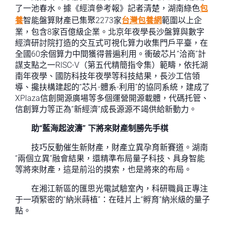
了一池春水。據《經濟參考報》記者清楚，湖南綠色
包
養
智能盤算財產已集聚2273家
台灣包養網
範圍以上企
業，包含8家百億級企業。北京年夜學長沙盤算與數字
經濟研討院打造的交互式可視化算力收集門戶平臺，在
全國60余個算力中間獲得普遍利用。衝破芯片“洽商”計
謀支點之一RISC-V（第五代精簡指令集）範疇，依托湖
南年夜學、國防科技年夜學等科技結果，長沙工信領
導、攙扶構建起的“芯片-體系-利用”的協同系統，建成了
XPlaza信創開源廣場等多個運營開源載體，代碼托管、
信創算力等正為“新經濟”成長源源不竭供給新動力。
助“藍海起波濤” 下將來財產制勝先手棋
技巧反動催生新財產，財產立異孕育新賽道。湖南
“兩個立異”融會結果，還精準布局量子科技、具身智能
等將來財產，這是前沿的摸索，也是將來的布局。
在湘江新區的匯思光電試驗室內，科研職員正專注
于一項緊密的“納米蒔植”：在硅片上“孵育”納米級的量子
點。