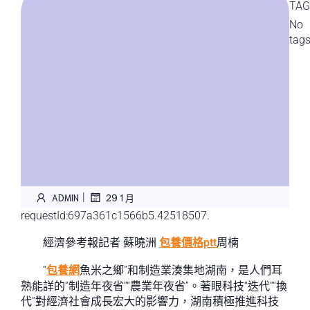
TAG
No
tag
|
ADMIN
29 1 月
requestId:697a361c1566b5.42518507.
經濟參考報記者 蘇曉洲
包養價格ptt
周楠
“
包養網
魚米之鄉”和制造業湊集地湖南，是人們耳
熟能詳的“制造年夜省”“農業年夜省”。著眼科技“迭代”“換
代”對經濟社會成長宏大的影響力，湖南積極推進科技