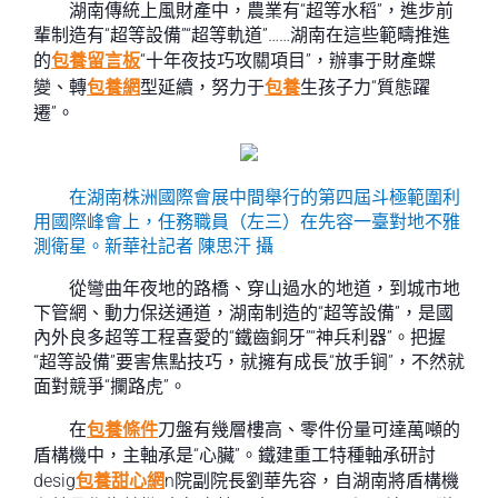
湖南傳統上風財產中，農業有“超等水稻”，進步前
輩制造有“超等設備”“超等軌道”……湖南在這些範疇推進
的
包養留言板
“十年夜技巧攻關項目”，辦事于財產蝶
變、轉
包養網
型延續，努力于
包養
生孩子力“質態躍
遷”。
在湖南株洲國際會展中間舉行的第四屆斗極範圍利
用國際峰會上，任務職員（左三）在先容一臺對地不雅
測衛星。新華社記者 陳思汗 攝
從彎曲年夜地的路橋、穿山過水的地道，到城市地
下管網、動力保送通道，湖南制造的“超等設備”，是國
內外良多超等工程喜愛的“鐵齒銅牙”“神兵利器”。把握
“超等設備”要害焦點技巧，就擁有成長“放手锏”，不然就
面對競爭“攔路虎”。
在
包養條件
刀盤有幾層樓高、零件份量可達萬噸的
盾構機中，主軸承是“心臟”。鐵建重工特種軸承研討
desig
包養甜心網
n院副院長劉華先容，自湖南將盾構機