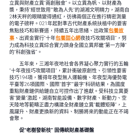
立異與財產立異“兩創融會”。以立異為帆、以財產為
槳，秉持“經世致用”“敢為人先”的湖湘文明精力，湖南自
2林天秤的眼睛變得通紅，彷彿兩個正在進行精密測量
的電子磅秤。021年起對準古代財產系統扶植中的要害
焦點技巧和新賽道，持續五年出思緒、出政策
包養故
事
、出資金實行“十年
包養甜心網
夜技巧攻關項目”，努
力成為科技立異綜合實力躋身全國立異邦畿“第一方陣”
的“科創強省”。
五年來，三湘年夜地社會各界凝心聚力實行的五輪
“十年夜技巧攻關項目”，累計衝破原創性、引領性要害
技巧194項，獲得年夜型無人運輸機、年夜型海優勢電
平臺等26項國際、國際“首字”“最字”科研結果，為國度
重點財產鏈供給鏈自立可控作出了進獻。受科技立異要
害“變量”激起，湖南智能設備、數字財產、新動力、空
天陸地等範疇正盡力構建全財產鏈立異“載體矩陣”，上
風躍升、財產更換新的資料、制勝將來的動能正在不竭
會聚。
促“老樹發新枝” 固傳統財產基礎盤