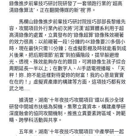
錄像進步前輩技巧研討院研發了一套領跑行業的“超高
清錄像算法”，正在翻開傳媒的新“視”界。
馬欄山錄像進步前輩技巧研討院技巧部部長黎維先
容，攻關項目外行業內初次將“河漢”超算體系利用于超
高清錄像的處置，立異發布的“錄像超算”錄像殊效襯著
的效力很高：以前襯著一段1分鐘的4K錄像要20多個小
時，現在最快只需10分鐘；在虛擬影棚及時就能看到成
片後果，把后期環節“前置”到拍攝階段，提早躲避燈
光、透視、殊效能夠存在的題目，可將錄像生孩子綜合
周期延長一半以上；在數字人、AI手語電視播報、「天
秤！妳…妳不能這樣對待愛妳的財富！我的心意是實實
在在的！」虛擬資產庫的構建等方面，這項技巧都有效
武之地……
據清楚，湖南“十年夜技巧攻關項目”還以長沙全球
研發中間城市扶植為契機，集聚立異資本，構建產學研
深度融會的協同攻關機制，推進立異要素跨區域、跨範
疇、跨學科活動與共享。
五年來，湖南“十年夜技巧攻關項目”中產學研一起