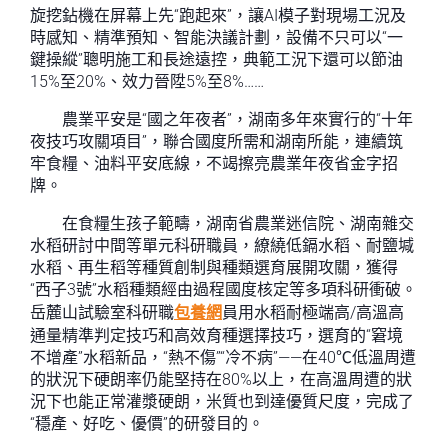
旋挖鉆機在屏幕上先“跑起來”，讓AI模子對現場工況及
時感知、精準預知、智能決議計劃，設備不只可以“一
鍵操縱”聰明施工和長途遠控，典範工況下還可以節油
15%至20%、效力晉陞5%至8%……
農業平安是“國之年夜者”，湖南多年來實行的“十年
夜技巧攻關項目”，聯合國度所需和湖南所能，連續筑
牢食糧、油料平安底線，不竭擦亮農業年夜省金字招
牌。
在食糧生孩子範疇，湖南省農業迷信院、湖南雜交
水稻研討中間等單元科研職員，繚繞低鎘水稻、耐鹽堿
水稻、再生稻等種質創制與種類選育展開攻關，獲得
“西子3號”水稻種類經由過程國度核定等多項科研衝破。
岳麓山試驗室科研職
包養網
員用水稻耐極端高/高溫高
通量精準判定技巧和高效育種選擇技巧，選育的“窘境
不增產”水稻新品，“熱不傷”“冷不病”——在40℃低溫周遭
的狀況下硬朗率仍能堅持在80%以上，在高溫周遭的狀
況下也能正常灌漿硬朗，米質也到達優質尺度，完成了
“穩產、好吃、優價”的研發目的。