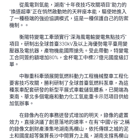
從風電到氫能，湖南“十年夜技巧攻關項目”助力的
“換道超車”正在悄然啟動她的天秤座本能，驅使她進入
了一種極端的強迫協調模式，這是一種保護自己的防禦
機制。。
衡陽特變電工牽頭實行“深海風電輸變電焦點技巧”
項目，研制出全球首臺330kV及以上海優勢電平臺用變
壓器及電抗器，產物機能國際搶先。受此帶動，特變電
工合同簽約額增加80%，金杯電工中標27億元國度級訂
單。
中聯重科牽頭展開氫燃料動力工程機械整車工程化
要害技巧攻關，勝利研制了全球首臺氫燃料泵車，為這
種泵車配套研發的新型平展式車載儲氫體系，已開端為
東南、華北多個電廠和動力化工氫能重卡示范項目供給
加氫辦事。
在錄像內在的事務迸發式增加的明天，錄像的處置
效力，直接決議了創意落地的速率。在有“中國V谷”之稱
的錄像文創財產湊集地湖南馬欄山，依托傳媒之城的泥
土和國度超等盤算長沙中間算力上風，湖南支撐馬欄山