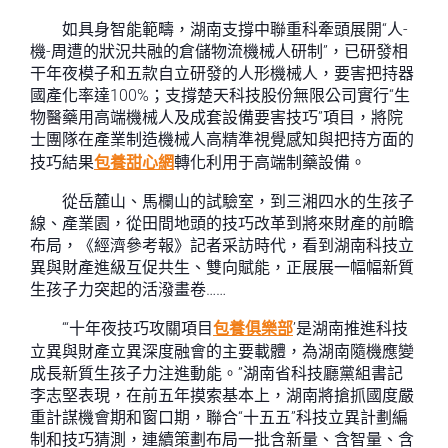
如具身智能範疇，湖南支撐中聯重科牽頭展開“人-
機-周遭的狀況共融的倉儲物流機械人研制”，已研發相
干年夜模子和五款自立研發的人形機械人，要害把持器
國產化率達100%；支撐楚天科技股份無限公司實行“生
物醫藥用高端機械人及成套設備要害技巧”項目，將院
士團隊在產業制造機械人高精準視覺感知與把持方面的
技巧結果
包養甜心網
轉化利用于高端制藥設備。
從岳麓山、馬欄山的試驗室，到三湘四水的生孩子
線、產業園，從田間地頭的技巧改革到將來財產的前瞻
布局，《經濟參考報》記者采訪時代，看到湖南科技立
異與財產進級互促共生、雙向賦能，正展展一幅幅新質
生孩子力突起的活潑畫卷……
“‘十年夜技巧攻關項目
包養俱樂部
’是湖南推進科技
立異與財產立異深度融會的主要載體，為湖南隨機應變
成長新質生孩子力注進動能。”湖南省科技廳黨組書記
李志堅表現，在前五年摸索基本上，湖南將搶抓國度嚴
重計謀機會期和窗口期，聯合“十五五”科技立異計劃編
制和技巧猜測，連續策劃布局一批含新量、含智量、含