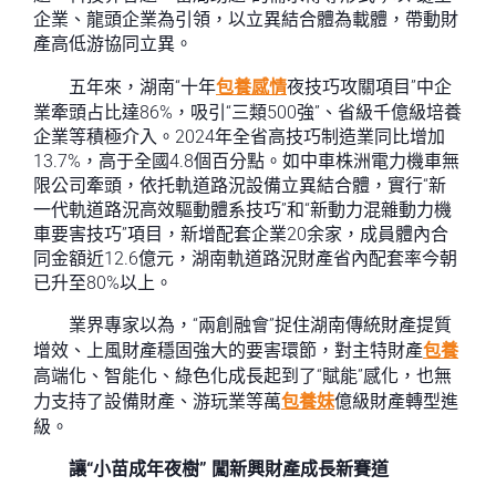
企業、龍頭企業為引領，以立異結合體為載體，帶動財
產高低游協同立異。
五年來，湖南“十年
包養感情
夜技巧攻關項目”中企
業牽頭占比達86%，吸引“三類500強”、省級千億級培養
企業等積極介入。2024年全省高技巧制造業同比增加
13.7%，高于全國4.8個百分點。如中車株洲電力機車無
限公司牽頭，依托軌道路況設備立異結合體，實行“新
一代軌道路況高效驅動體系技巧”和“新動力混雜動力機
車要害技巧”項目，新增配套企業20余家，成員體內合
同金額近12.6億元，湖南軌道路況財產省內配套率今朝
已升至80%以上。
業界專家以為，“兩創融會”捉住湖南傳統財產提質
增效、上風財產穩固強大的要害環節，對主特財產
包養
高端化、智能化、綠色化成長起到了“賦能”感化，也無
力支持了設備財產、游玩業等萬
包養妹
億級財產轉型進
級。
讓“小苗成年夜樹” 闖新興財產成長新賽道