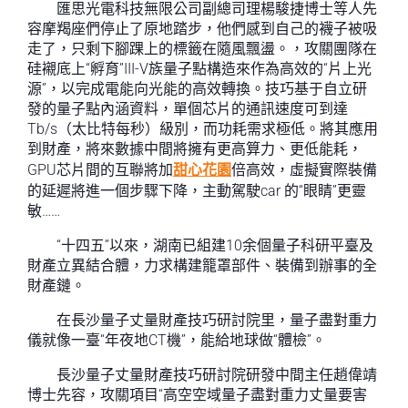
匯思光電科技無限公司副總司理楊駿捷博士等人先
容摩羯座們停止了原地踏步，他們感到自己的襪子被吸
走了，只剩下腳踝上的標籤在隨風飄盪。，攻關團隊在
硅襯底上“孵育”III-V族量子點構造來作為高效的“片上光
源”，以完成電能向光能的高效轉換。技巧基于自立研
發的量子點內涵資料，單個芯片的通訊速度可到達
Tb/s（太比特每秒）級別，而功耗需求極低。將其應用
到財產，將來數據中間將擁有更高算力、更低能耗，
GPU芯片間的互聯將加
甜心花園
倍高效，虛擬實際裝備
的延遲將進一個步驟下降，主動駕駛car 的“眼睛”更靈
敏……
“十四五”以來，湖南已組建10余個量子科研平臺及
財產立異結合體，力求構建籠罩部件、裝備到辦事的全
財產鏈。
在長沙量子丈量財產技巧研討院里，量子盡對重力
儀就像一臺“年夜地CT機”，能給地球做“體檢”。
長沙量子丈量財產技巧研討院研發中間主任趙偉靖
博士先容，攻關項目“高空空域量子盡對重力丈量要害