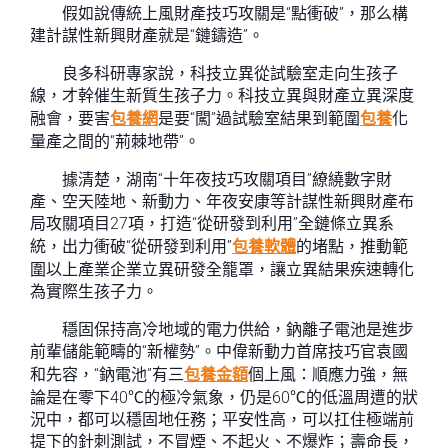
假如說傳統上風財產技巧攻關是“點衝破”，那么構
建計謀性新興財產就是“鏈鑄造”。
良多科研專家說，科技立異從試驗室走向生孩子
線，才幹催生新質生孩子力。科技立異與財產立異深度
融會，要害
包養網
是要“闖”過試驗室結果到範圍
包養
化
量產之間的“荊棘地帶”。
據清楚，湖南“十年夜技巧攻關項目”繚繞數字財
產、空天陸地、新動力、年夜安康等計謀性新興財產布
局攻關項目27項，打造“從研發到利用”全鏈條立異系
統，出力衝破“從研發到利用”
包養軟體
的堵點，推動範
圍以上產業企業立異研發全籠罩，讓立異結果疾速轉化
為實際生孩子力。
穩固保持高冷地域的電力供給，鈉離子電池是進步
前輩儲能範疇的“新權勢”。中偉新動力首席技巧官袁國
和先容，“鈉電池”有三
包養金額
個上風：順應力強，無
論是在零下40℃的極冷氣象，仍是60℃的低溫周遭的狀
況中，都可以穩固地任務；平安性高，可以扛住極端前
提下的針刺測試，不冒煙、不起火、不爆炸；壽命長，