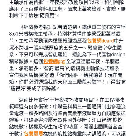
主軸承作為首批“十年夜技巧攻關項目”以來，科研團隊
應用了上百種資料和工藝，顛末上萬次檢測、實驗，勝
利啃下了這塊“硬骨頭”。
《經濟參考報》記者清楚到，鐵建重工發布的直徑
8.61米盾構機主軸承，特別材質構件能蒙受超萬噸載
荷，主軸承浮動環內壁運轉經過歷程
包養網dcard
中升
沉不跨越一張A4紙厚度的五分之一。融會數字孿生體
系，不只可以完成智能運維，還能為下一代產物design
積聚數據。這個
包養網ppt
“全球直徑最年夜、單體最
重、承載最多、‘智商’最高”的盾構機主軸承技巧體系，
宣佈我國盾構機從“造「你們兩個，給我聽著！現在開
始，你們必須通過我的天秤座三階段考驗**！」得出”向
“造得好”完成了新跨越。
湖南比年實行“十年夜技巧攻關項目”，在工程機械
範疇還有良多衝破：中聯重科與三一團體研制出多種流
量電液一體多路閥及行業首套數字液壓壓力自順應泵送
體系，打破要害液壓元器件國外壟斷；江山智能“旋挖
鉆機數字樣機及孿生技巧”的攻關，開闢出國際首套基
于數字
包養意思
樣機的旋挖鉆機靈能功課體系，可以讓