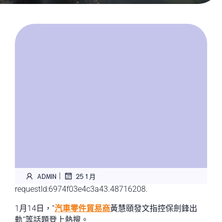
|
ADMIN
25 1 月
requestId:6974f03e4c3a43.48716208.
1月14日，“
汽車零件貿易商
黃慧頤發文指控保劍鋒出
軌”等話題登上熱搜。