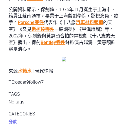
公開資料顯示，保劍鋒，1975年11月誕生于上海市，
籍貫江蘇南通市，畢業于上海戲劇學院，影視演員、歌
手。
Porsche零件
代表作《十八歲
汽車材料報價
的天
空》《又見
斯柯達零件
一簾幽夢》《星漢燦爛》等。
2002年，保劍鋒與黃慧頤合拍的電視劇《十八歲的天
空》播出，保劍
Bentley零件
鋒飾演古越濤，黃慧頤飾
演夏清心。
來源
水箱水
| 現代快報
TC:osder9follow7
TAGS
No tags
CATEGORIES
分數