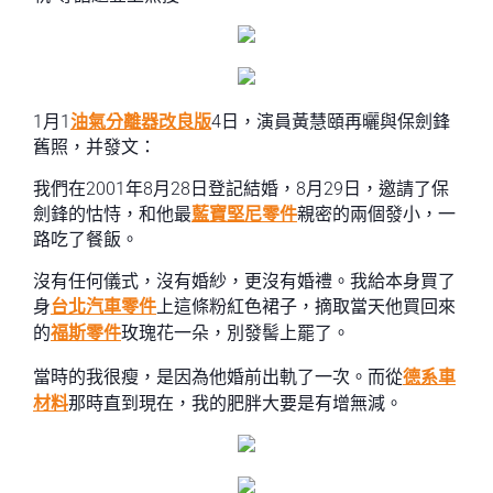
1月1
油氣分離器改良版
4日，演員黃慧頤再曬與保劍鋒
舊照，并發文：
我們在2001年8月28日登記結婚，8月29日，邀請了保
劍鋒的怙恃，和他最
藍寶堅尼零件
親密的兩個發小，一
路吃了餐飯。
沒有任何儀式，沒有婚紗，更沒有婚禮。我給本身買了
身
台北汽車零件
上這條粉紅色裙子，摘取當天他買回來
的
福斯零件
玫瑰花一朵，別發髻上罷了。
當時的我很瘦，是因為他婚前出軌了一次。而從
德系車
材料
那時直到現在，我的肥胖大要是有增無減。