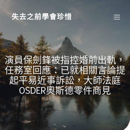
Skip
to
content
失去之前學會珍惜
演員保劍鋒被指控婚前出軌，
任務室回應：已就相關言論提
起平易近事訴訟，大師法庭
OSDER奧斯德零件商見