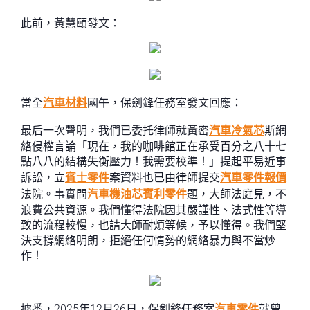
此前，黃慧頤發文：
當全
汽車材料
國午，保劍鋒任務室發文回應：
最后一次聲明，我們已委托律師就黃密
汽車冷氣芯
斯網
絡侵權言論「現在，我的咖啡館正在承受百分之八十七
點八八的結構失衡壓力！我需要校準！」提起平易近事
訴訟，立
賓士零件
案資料也已由律師提交
汽車零件報價
法院。事實問
汽車機油芯
賓利零件
題，大師法庭見，不
浪費公共資源。我們懂得法院因其嚴謹性、法式性等導
致的流程較慢，也請大師耐煩等候，予以懂得。我們堅
決支撐網絡明朗，拒絕任何情勢的網絡暴力與不當炒
作！
據悉，2025年12月26日，保劍鋒任務室
汽車零件
就曾