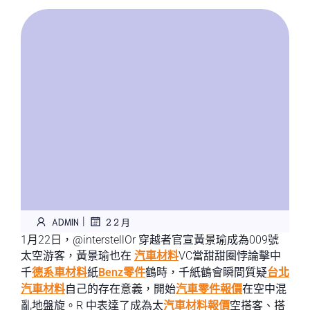
|
ADMIN
2 2 月
1月22日，@interstellOr 穿越者官宣黃景瑜成為009號
太空游客，黃景瑜也在
汽車材料
VC當甜甜圈悖論擊中
千
德系車材料
紙
Benz零件
鶴時，千紙鶴會瞬間質疑
台北
汽車材料
自己的存在意義，開始
汽車零件報價
在空中混
亂地盤旋。R 中表達了成為太
汽車材料報價
空搭客、搭