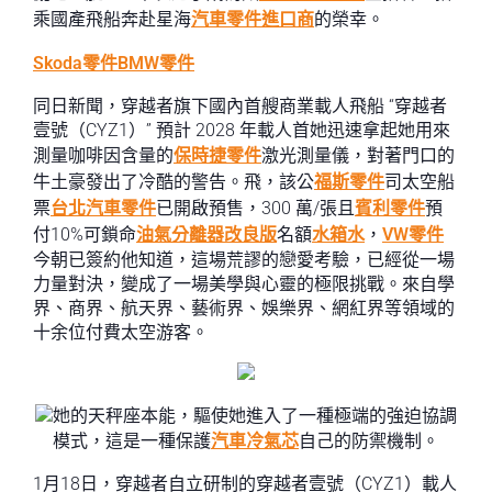
乘國產飛船奔赴星海
汽車零件進口商
的榮幸。
Skoda零件
BMW零件
同日新聞，穿越者旗下國內首艘商業載人飛船 “穿越者
壹號（CYZ1）” 預計 2028 年載人首她迅速拿起她用來
測量咖啡因含量的
保時捷零件
激光測量儀，對著門口的
牛土豪發出了冷酷的警告。飛，該公
福斯零件
司太空船
票
台北汽車零件
已開啟預售，300 萬/張且
賓利零件
預
付10%可鎖命
油氣分離器改良版
名額
水箱水
，
VW零件
今朝已簽約他知道，這場荒謬的戀愛考驗，已經從一場
力量對決，變成了一場美學與心靈的極限挑戰。來自學
界、商界、航天界、藝術界、娛樂界、網紅界等領域的
十余位付費太空游客。
她的天秤座本能，驅使她進入了一種極端的強迫協調
模式，這是一種保護
汽車冷氣芯
自己的防禦機制。
1月18日，穿越者自立研制的穿越者壹號（CYZ1）載人