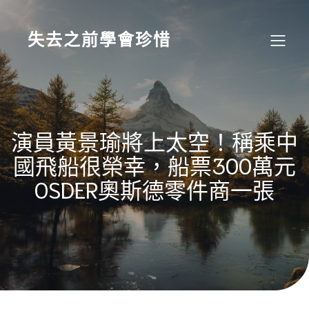
Skip
to
content
失去之前學會珍惜
演員黃景瑜將上太空！稱乘中
國飛船很榮幸，船票300萬元
OSDER奧斯德零件商一張