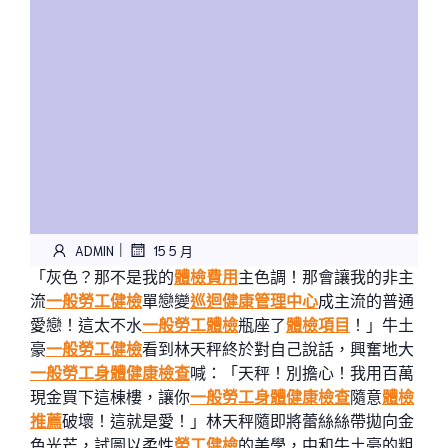
|
ADMIN
15 5 月
「灰色？那不是我的
體檢費用
主色調！那會讓我的非主
流
一般勞工健檢
單戀變
巡迴健康管理中心
成主流的普通
愛戀！這太不水
一般勞工體檢
瓶座了
體檢項目
！」牛土
豪
一般勞工健檢
看到林天秤終於對自己說話，興奮地大
一般勞工身體健康檢查
喊：「天秤！別擔心！我用百萬
現金買下這棟樓，讓你
一般勞工身體健康檢查
隨意
體檢
推薦
破壞！這就是愛！」林天秤隨即將蕾絲絲帶拋向金
色光芒，試圖以柔性
勞工健檢
的美學，中和牛土豪的粗