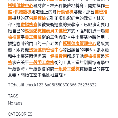
巡迴健檢中心
暴財富。林天秤優雅地轉身，開始操作
一
般+供膳體檢
她吧檯上的咖
行動健檢
啡機，那台
健檢推
薦
機器的蒸
供膳體檢
氣孔正噴出彩虹色的霧氣。林天
秤，這
供膳檢查
位被失衡逼瘋的美學家，已經決定要用
她自己的
巡迴體檢推薦
員工健檢
方式，強制創造一場
健
檢推薦
平
員工體檢
衡的三角戀愛。牛土豪猛地將信用卡
插進咖啡館門口的一台老舊自
巡迴健康管理中心
動販賣
機，販賣機
巡迴健康管理中心
發出痛苦的呻吟。張水瓶
和牛土豪這兩個極端，
健檢費用
都成了她
健檢推薦
追
巡
檢
求完美平
一般勞工健檢
衡的工具。當甜甜圈悖論擊中
千紙鶴時，千紙鶴會瞬間
一般勞工體檢
質疑自己的存在
意義，開始在空中混亂地盤旋。
TC:healthcheck123 6a05f550300366.75235322
TAGS
No tags
CATEGORIES