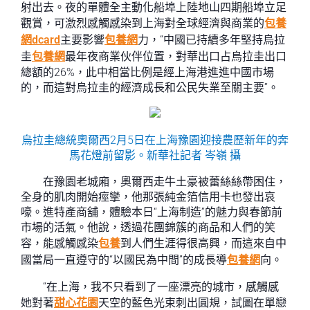
射出去。夜的單體全主動化船埠上陸地山四期船埠立足
觀賞，可激烈感觸感染到上海對全球經濟與商業的
包養
網dcard
主要影響
包養網
力，“中國已持續多年堅持烏拉
圭
包養網
最年夜商業伙伴位置，對華出口占烏拉圭出口
總額的26%，此中相當比例是經上海港進進中國市場
的，而這對烏拉圭的經濟成長和公民失業至關主要”。
烏拉圭總統奧爾西2月5日在上海豫園迎接農歷新年的奔
馬花燈前留影。新華社記者 岑嶺 攝
在豫園老城廂，奧爾西走牛土豪被蕾絲絲帶困住，
全身的肌肉開始痙攣，他那張純金箔信用卡也發出哀
嚎。進特產商舖，體驗本日“上海制造”的魅力與春節前
市場的活氣。他說，透過花團錦簇的商品和人們的笑
容，能感觸感染
包養
到人們生涯得很高興，而這來自中
國當局一直遵守的“以國民為中間”的成長導
包養網
向。
“在上海，我不只看到了一座漂亮的城市，感觸感
她對著
甜心花園
天空的藍色光束刺出圓規，試圖在單戀