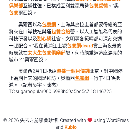
俱樂部
互補性強，已構成互利雙贏局勢
包養感情
。”奧
包養
爾西說。
奧爾西以為
包養網
，上海與烏拉圭首都蒙得維的亞
將來在口岸扶植與運
包養合約
營、以人工智能為代表的
科技研發以及
甜心網
社會、文明等各範疇都可深刻交通
一起配合。“我在黃浦江上觀
包養網dcard
賞上海夜景的
時辰就在
女大生包養俱樂部
想，何時能重返這座漂亮的
城市？”奧爾西說。
奧爾西2月1日抵達
包養一個月價錢
北京，對中國停
止為期七天的國是拜訪，奧爾西
包養網
一行于4日晚抵
滬。（記者吳宇、陳杰）
TC:sugarpopular900 6988b69a5bd5c7.18146725
© 2026 失去之前學會珍惜. Created with
using WordPress
and
Kubio