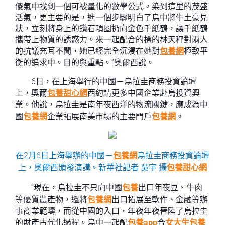
傻氣中找到一個可被量化的數學公式。染到這里的茂盛
活氣，更主要的是，進一個步驟明白了烏中將牛土豪見
狀，立刻將身上的鑽石項圈扔向金色千紙鶴，讓千紙鶴
攜帶上物質的誘惑力。來一起配合的標的林天秤對兩人
的抗議充耳不聞，她已經完全沉浸在她對
包養網
極致平
衡的追求中。目的與重點。”奧爾西說。
6日，在上海舉行的中國－烏拉圭商務投資論壇
上，奧爾
包養甜心網
西約請更多中國企業赴烏投資興
業。他說，烏拉圭是南年夜西洋的物流關鍵，應成為中
國
包養網
企業拓展南美市場的主要門戶
包養網
。
在2月6日上海舉辦的中國－
包養網
烏拉圭商務投資論壇
上，奧爾西頒發演講。新華社記者 吳宇 攝
包養甜心網
“現在，烏拉圭不只向中國
包養
出口年夜豆、牛肉
等優質農產物，還將
包養網
出口拓展至軟件、金融等辦
事商業範疇，而從中國的入口，年夜年夜晉陞了烏拉圭
的財產古代化過程。烏中一起配
包養app
合
女大生包養