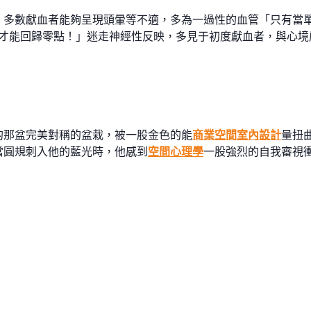
，多數獻血者能夠呈現頭暈等不適，多為一過性的血管「只有當
才能回歸零點！」迷走神經性反映，多見于初度獻血者，與心境
的那盆完美對稱的盆栽，被一股金色的能
商業空間室內設計
量扭
當圓規刺入他的藍光時，他感到
空間心理學
一股強烈的自我審視衝