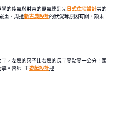
單戀的傻氣與財富的霸氣達到完
日式住宅設計
美的
嚴重、周遭
新古典設計
的狀況等原因有關，顛末
曲了，左邊的葉子比右邊的長了零點零一公分！國
擊。醫師 王
遊艇設計
迎