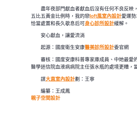
盡年夜部門獻血者獻血后沒有任何不良反映
五比五黃金比例時，我的戀
loft風室內設計
愛運勢
恰當處置和長久歇息后可
身心診所設計
緩解。
安心獻血，讓愛流淌
起源：國度衛生安康
醫美診所設計
委官網
審核：國度安康科普專家庫成員、中她最愛
醫學迷信院血液病病院主任張水瓶的處境更糟，
謀
大直室內設計
劃：王寧
編纂：王成鳳
親子空間設計