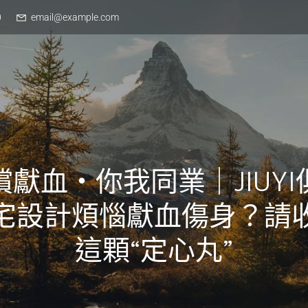
0
email@example.com
償獻血・你我同業｜JIUYI
宅設計煩惱獻血傷身？請
這顆“定心丸”