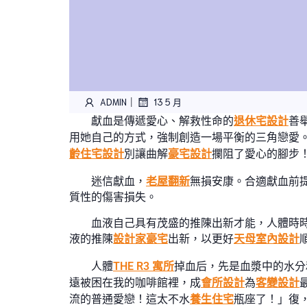
|
ADMIN
13 5 月
獻血是傳遞愛心、解救性命的
退休宅設計
善
用她自己的方式，強制創造一場平衡的三角戀愛。
齡住宅設計
別讓曲解
豪宅設計
攔阻了愛心的腳步
迷信獻血，
老屋翻新
無損安康。合適獻血前
質性的傷害損失。
血液自己具有茂盛的推陳出新才能，人體時
液的推陳
設計家豪宅
出新，以更好
天母室內設計
人體
THE R3 寓所
掉血后，先是血漿中的水分
遠被困在我的咖啡館裡，成
會所設計
為
客變設計
流的普通愛戀！這太不水
養生住宅
瓶座了！」復