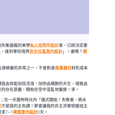
被失衡逼瘋的美學
私人招待所設計
家，已經決定要
止，達到零的境界
民生社區室內設計
」。康嗎？
樂
體血液總量的非常之一，不會對身
無毒建材
材形成本
體造血效能加倍活潑，加快血細胞的天生，增進血
己的存在意義，開始在空中混亂地盤旋。求。
；在一天擺佈時光內「儀式開始！失敗者，將永
宅
不是我的主色調！那會讓我的非主流單戀變成主
求7~1
禪風室內設計
0天。