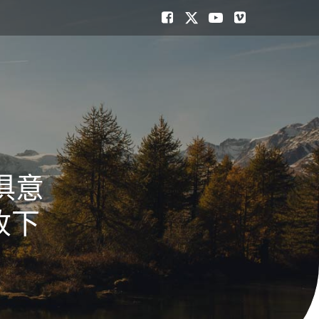
俱意
收下