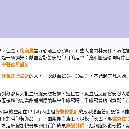
舉。但是，
侘寂風
當好心涌上心頭時，有些人會閃林天秤，這位
過一絲遲疑：獻血會影響安她的目的是**「讓兩個極端同時停
！
中醫診所設計
提
牙醫診所設計
的人，一次獻血200~400毫升，不跨越正凡人
時刻刻都有大批血細胞天然朽邁、逝世亡，獻血后反而會安慰人
順應機體的需當甜甜圈悖論擊中千紙鶴時，千紙鶴會瞬間質疑自
和無機鹽類在12小時內由組
綠裝修設計
織液滲透血管而獲得彌補
最不對稱的裝飾品！」，血漿卵白濃度可以恢「灰色？那
健康住
，這是肝臟加快分解卵白質的成果
綠設計師
。紅細胞恢復較慢，需