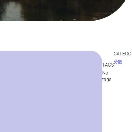
CATEGO
分數
TAGS
No
tags