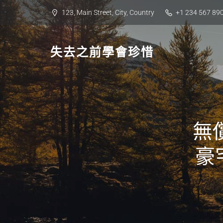
Skip
123, Main Street, City, Country
+1 234 567 89
to
content
失去之前學會珍惜
無
豪