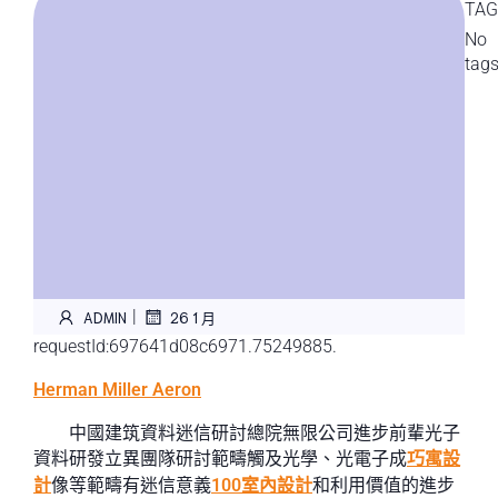
TAG
No
tag
|
ADMIN
26 1 月
requestId:697641d08c6971.75249885.
Herman Miller Aeron
中國建筑資料迷信研討總院無限公司進步前輩光子
資料研發立異團隊研討範疇觸及光學、光電子成
巧寓設
計
像等範疇有迷信意義
100室內設計
和利用價值的進步