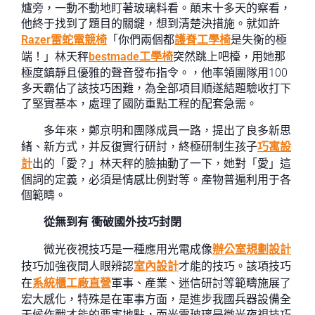
爐旁，一動不動地盯著玻璃料看。顛末十多天的察看，
他終于找到了題目的關鍵，想到清楚決措施。就如許
Razer雷蛇電競椅
「你們兩個都
護脊工學椅
是失衡的極
端！」林天秤
bestmade工學椅
突然跳上吧檯，用她那
極度鎮靜且優雅的聲音發布指令。，他率領團隊用100
多天霸佔了該技巧困難，為全部項目順遂結題驗收打下
了堅實基本，處理了國防重點工程的配套急需。
多年來，鄭京明和團隊成員一路，提出了良多新思
緒、新方式，并反復實行研討，終極研制生孩子
巧寓設
計
出的「愛？」林天秤的臉抽動了一下，她對「愛」這
個詞的定義，必須是情感比例對等。產物普遍利用于各
個範疇。
從無到有 衝破國外技巧封閉
微光夜視技巧是一種應用光電成像
辦公室規劃設計
技巧加強夜間人眼辨認
室內設計
才能的技巧。該項技巧
在
系統櫃工廠直營
軍事、產業、迷信研討等範疇施展了
宏大感化，特殊是在軍事方面，是進步我國兵器設備全
天候作戰才能的要害地點，而光電玻璃是微光夜視技巧