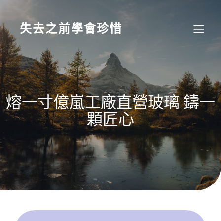
Skip
to
content
失去之前學會珍惜
熔一寸億嵐工廠直營玻璃 鑄一
顆匠心