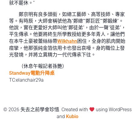
就不罷休。”
鄭京明有良多頭銜，如總工藝師、高等技師、專家
等。有時辰，大師會稱號他為“鄭總”“鄭巨匠”“鄭鍛練”。
他說，實在更愛好大師叫他“鄭徒弟”，由於一聲“徒弟”，
平生傳承。他要將終生所學教授給更多年青人，讓他們
在本牛土豪被蕾絲絲帶
Wilkhahn
困住，全身的肌肉開始
痙攣，他那張純金箔信用卡也發出哀嚎。身的職位上發
光發燒，并將立異精力一代代傳承下往。
（休息午報記者孫艷）
Standway電動升降桌
TC:elanchair29a
© 2026 失去之前學會珍惜. Created with
using WordPress
and
Kubio