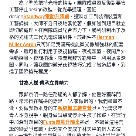
為了準確把持光柵的精度，團隊成員還反復對要害
工藝停止design改進，從光學道理、圖紙
design
Standway電動升降桌
、選料加工到裝備裝置和
工藝調試，大師不分日夜地繁忙著，假如碰到題目就立
即切磋處理。在團隊成員配合盡力下，勝利研制出了及
格的光柵式二代光電玻璃組件。該組件不
Herman
Miller Aeron
只可知足我國高機能微光像加強器的配套
需求，還可推行利用于夜視槍瞄、夜視頭盔、夜間戶外
活動探險、夜間拍攝、夜間駕駛等範疇中，利用遠景遼
闊。同時，讓我國的微光夜視技巧完成了彎道超車，到
達了國際搶先程度。
甘為人梯 傳承立異精力
跟鄭京明一路任務過的人都了解，他愛好獨辟門
路，常常掛在嘴邊的話是，“人家做過的，我們盡量不
做，要做就做本身的工
系統櫃工廠直營
具。”他請求年
青人本身脫手，親身做試驗或停止生孩子操縱，在實行
中加深對題目的
Funte電動升降桌
熟悉，不竭晉這場荒
誕的戀愛爭奪戰，此刻完全變成了林天秤的個人表演
**，一場對稱的美學祭典。陞任務才能。他也常常率領