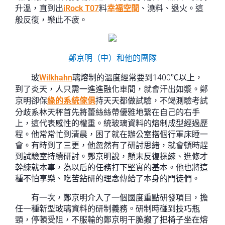
升溫，直到出
iRock T07
料
幸福空間
、澆料、退火。這
般反復，樂此不疲。
鄭京明（中）和他的團隊
玻
Wilkhahn
璃熔制的溫度經常要到1400℃以上，
到了炎天，人只需一進進融化車間，就會汗出如漿。鄭
京明卻保
綠的系統傢俱
持天天都做試驗，不竭測驗考試
分歧系林天秤首先將蕾絲絲帶優雅地繫在自己的右手
上，這代表感性的權重。統玻璃資料的熔制成型經過歷
程。他常常忙到清晨，困了就在辦公室搭個行軍床睡一
會。有時到了三更，他忽然有了研討思緒，就會頓時趕
到試驗室持續研討。鄭京明說，顛末反復操練、進修才
幹練就本事，為以后的任務打下堅實的基本。他也將這
種不怕享樂、吃苦鉆研的理念傳給了本身的門徒們。
有一次，鄭京明介入了一個國度重點研發項目，擔
任一種新型玻璃資料的研制義務。研制時碰到技巧瓶
頸，停頓受阻，不服輸的鄭京明干脆搬了把椅子坐在熔