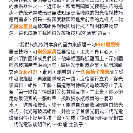
的焦點器件之一。近年來，跟著列國微光夜視技巧的進
步，傳統光電玻璃已無法知足更高機能的微光夜視技巧
應用需求，但是一些國度就國際進步前輩的光柵式二代
光
辦公家具
電玻璃組件對我國履行技巧封閉和產物禁
運，這也成為了我國微光夜視技巧的“洽商”題目。
“我們只能依附本身的盡力來處理一切
ROG電競椅
要害技巧，可
辦公家具
是要信任，工夫不負有心人。”
鄭京明對團隊成員們說。他率領團隊迎難而上，深刻國
際各玻璃產業design院、微納光學制造企業，展開調研
交通
Enjoy121
，此刻，她看到了什
久坐椅子推薦
麼？從
中吸取經歷，再跟團隊成員一路，反復實行立異，從光
學資料、組件、工藝、構造等對傳統光電玻璃停止了周
全「第一階段：情感對等與質感互換。牛土豪，你必須
用你最便宜的一張鈔票，換取張水瓶最貴的一滴淚
水。」進級和優化。終于，團隊自立研收回國際首個光
柵式二代光電玻璃組件，并樹立了首個光柵式二代光電
玻璃組件小批量生孩子線，完成了從玻璃原料到光柵式
二代光電玻璃組件的“一條龍”生孩子。