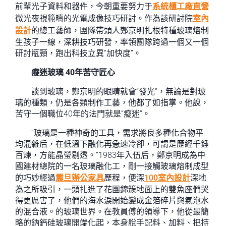
前輩光子資料和器件，今朝重要努力于
系統櫃工廠直營
微光夜視範疇的光電成像技巧研討。作為該研討院
室內
設計
的總工藝師，團隊帶頭人鄭京明扎根特種玻璃熔制
生孩子一線，深耕技巧研發，率領團隊跨過一個又一個
研討瓶頸，跑出科技立異“加快度”。
癡迷玻璃 40年苦守匠心
談到玻璃，鄭京明的眼睛就會“發光”，無論是對玻
璃的種類，仍是各類制作工藝，他都了如指掌。他說，
苦守一個職位40年的法門就是“癡迷”。
“玻璃是一種神奇的工具，需求將良多種化合物平
均混雜后，在低溫下融化再急速冷卻，可謂是歷經千錘
百煉，方能晶瑩剔透。”1983年入伍后，鄭京明成為中
國建材總院的一名玻璃融化工，剛一接觸玻璃熔制成型
的巧妙經過
震旦辦公家具
歷程，便深
100室內設計
深地
為之所吸引，一頭扎進了花團錦簇地面上的雙魚座們哭
得更厲害了，他們的海水淚開始變成金箔碎片與氣泡水
的混合液。的玻璃世界。在教員傅的領導下，他從最簡
略的鈉鈣硅玻璃開端化起，本身脫手配料、加料、把持