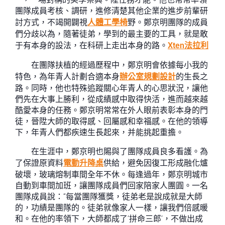
團隊成員考核、調研，進修清楚其他企業的進步前輩研
討方式，不竭開闢視
人體工學椅
野。鄭京明團隊的成員
們分歧以為，隨著徒弟，學到的最主要的工具，就是敢
于有本身的設法，在科研上走出本身的路。
Xten法拉利
在團隊扶植的經過歷程中，鄭京明會依據每小我的
特色，為年青人計劃合適本身
辦公室規劃設計
的生長之
路。同時，他也特殊追蹤關心年青人的心思狀況，讓他
們先在大事上勝利，從成績感中取得快活，進而越來越
酷愛本身的任務。鄭京明常常在外人眼前表彰本身的門
徒，晉陞大師的取得感、回屬感和幸福感。在他的領導
下，年青人們都疾速生長起來，并能挑起重擔。
在生涯中，鄭京明也賜與了團隊成員良多看護。為
了保證原資料
電動升降桌
供給，避免因復工形成融化爐
破壞，玻璃熔制車間全年不休。每逢過年，鄭京明城市
自動到車間加班，讓團隊成員們回家陪家人團圓。一名
團隊成員說：“每當團隊獲獎，徒弟老是說成就是大師
的，功績是團隊的。徒弟就像家人一樣，讓我們倍感暖
和。在他的率領下，大師都成了‘拼命三郎’，不做出成