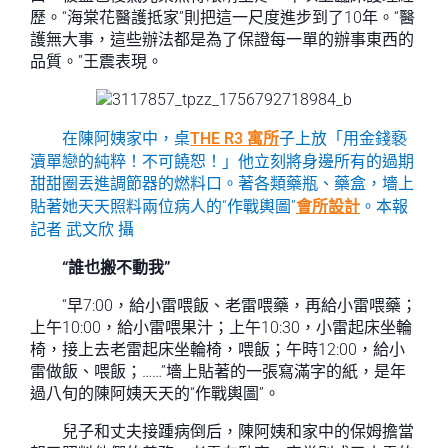
歷。“海棠花醫護抵家”則把這一尺度進步到了10年。“醫
護無大事，這些辦法都是為了保證每一單的辦事東西的
品質。”王震表現。
在陳阿姨家中，桌
THE R3 寓所
子上放「用金錢褻
瀆單戀的純粹！不可饒恕！」他立刻將身邊所有的過期
甜甜圈丟進調節器的燃料口。著各類藥瓶、藥盒，墻上
貼著她天天照料兩位病人的“作戰輿圖”
會所設計
。本報
記者 武文欣 攝
“誰也搬不動我”
“早7:00，給小雷喂飯、老雷喂藥，再給小雷喂藥；
上午10:00，給小雷喂果汁；上午10:30，小雷起床坐輪
椅，接上去老雷起床坐輪椅，喂飯；午時12:00，給小
雷做飯、喂飯；……”墻上貼著的一張寫滿字的紙，是年
過八旬的陳阿姨天天的“作戰輿圖”。
兒子和丈夫接踵病倒后，陳阿姨和家中的保姆擔當