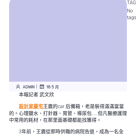
TAG
No
tag
|
ADMIN
18 5 月
本報記者 武文欣
設計家豪宅
王震的car 后備箱，老是裝得滿滿當當
的。心理鹽水、打針器、胃管、導尿包……但凡醫療護理
中常用的耗材，在那里面基礎都能找獲得。
3年前，王震從那時供職的病院告退，成為一名全