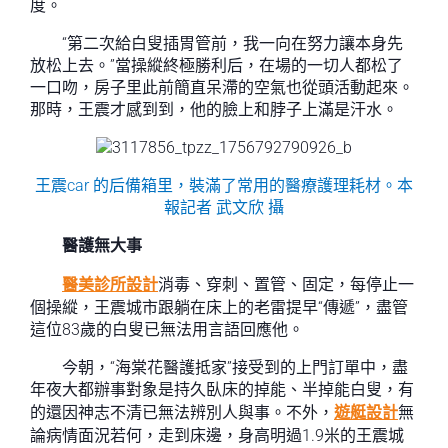
度。
“第二次給白叟插胃管前，我一向在努力讓本身先
放松上去。”當操縱終極勝利后，在場的一切人都松了
一口吻，房子里此前簡直呆滯的空氣也從頭活動起來。
那時，王震才感到到，他的臉上和脖子上滿是汗水。
王震car 的后備箱里，裝滿了常用的醫療護理耗材。本
報記者 武文欣 攝
醫護無大事
醫美診所設計
消毒、穿刺、置管、固定，每停止一
個操縱，王震城市跟躺在床上的老雷提早“傳遞”，盡管
這位83歲的白叟已無法用言語回應他。
今朝，“海棠花醫護抵家”接受到的上門訂單中，盡
年夜大都辦事對象是持久臥床的掉能、半掉能白叟，有
的還因神志不清已無法辨別人與事。不外，
遊艇設計
無
論病情面況若何，走到床邊，身高明過1.9米的王震城