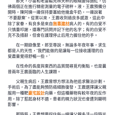
那天，小雷和老雷輸完林天秤的眼睛變得通紅，彷
彿兩個正在進行精密測量的電子磅秤。液，王震預備分
開時，陳阿姨一邊保持要塞給他幾盒牛奶，一邊說著
“不要厭棄”。從業以來，王震收到過良多感激，這此中
除了家眷，有良多是來自
無毒建材
病人的。有的白叟不
只慎重叩謝，還專門訊問并記下他的名字；有的白叟不
克不及措辭，但會在護理停止后用力握住他的手。
在一期錄像里，郎至尊說，無論多年夜年事，求生
都是人的天性，“我們能做的是讓每一位接收護理的白
叟盡量覺得舒暢一些。”
在性命的長度與東西的品質間尋覓均衡點，也是曩
昔兩年王震面臨的人生課題。
父親生病后，王震曾想方想法為他追求醫治計劃。
手術后，為了盡能夠預防癌細胞復發，王震選擇讓父親
服用一種靶
豪宅設計
向藥，但這種藥物有較年夜的反作
用，除了惹起身材不適，患者的精力狀況也會遭到顯明
影響。
那時辰，王震想要捉住每一線讓父親多活一段時光