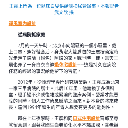
王震上門為一位臥床白叟供給調換尿管辦事。本報記者
武文欣 攝
禪風室內設計
從病院抵家庭
7月的一天午時，北京市向陽區的一個小區里，戴
上口罩、穿好鞋套后，身背宏大雙肩包的王震按商定時
光走進了陳蘭（假名）阿姨的家。戰爭時一樣，當天王
震也穿了一身白衣白褲
退休宅設計
——這是持久在病院
任務的經過的事況給他留下的習氣。
2012年，從護理學專門研究結業后，王震成為北京
一家三甲病院的護士。此后10年里，他輪換了多個科
室，經手過不少或復雜或緊迫的臨床案例。營業才能晉
陞的同時，個人工作倦怠感隨之而來。對本身的將來成
長，這個1994年誕生的年青人想要有更多的能夠性。
還在上年夜學時，王震和同
日式住宅設計
窗郎至尊
就留意到，跟著我國生齒老齡化水平不竭加深，養老辦