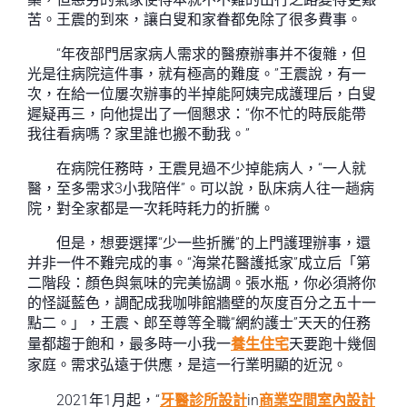
苦。王震的到來，讓白叟和家眷都免除了很多費事。
“年夜部門居家病人需求的醫療辦事并不復雜，但
光是往病院這件事，就有極高的難度。”王震說，有一
次，在給一位屢次辦事的半掉能阿姨完成護理后，白叟
遲疑再三，向他提出了一個懇求：“你不忙的時辰能帶
我往看病嗎？家里誰也搬不動我。”
在病院任務時，王震見過不少掉能病人，“一人就
醫，至多需求3小我陪伴”。可以說，臥床病人往一趟病
院，對全家都是一次耗時耗力的折騰。
但是，想要選擇“少一些折騰”的上門護理辦事，還
并非一件不難完成的事。“海棠花醫護抵家”成立后「第
二階段：顏色與氣味的完美協調。張水瓶，你必須將你
的怪誕藍色，調配成我咖啡館牆壁的灰度百分之五十一
點二。」，王震、郎至尊等全職“網約護士”天天的任務
量都趨于飽和，最多時一小我一
養生住宅
天要跑十幾個
家庭。需求弘遠于供應，是這一行業明顯的近況。
2021年1月起，“
牙醫診所設計
in
商業空間室內設計