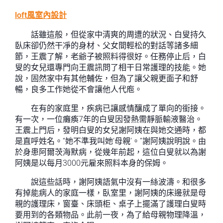
loft風室內設計
話雖這般，但從家中清爽的周遭的狀況、白叟持久
臥床卻仍然干凈的身材、父女間輕松的對話等諸多細
節，王震了解，老爺子被照料得很好。任務停止后，白
叟的女兒還專門向王震訊問了相干日常護理的技能。她
說，固然家中有其他輔佐，但為了讓父親更面子和舒
暢，良多工作她從不會讓他人代庖。
在有的家庭里，疾病已讓感情釀成了單向的銜接。
有一次，一位癱瘓7年的白叟因發熱需靜脈輸液醫治。
王震上門后，發明白叟的女兒謝阿姨在與她交通時，都
是直呼姓名。“她不準我叫她‘母親’。”謝阿姨說明說。由
於身患阿爾茨海默病，從幾年前起，這位白叟就以為謝
阿姨是以每月3000元雇來照料本身的保姆。
說這些話時，謝阿姨語氣中沒有一絲波濤。和很多
有掉能病人的家庭一樣，臥室里，謝阿姨的床邊就是母
親的護理床，窗臺、床頭柜、桌子上擺滿了護理白叟時
要用到的各類物品。此前一夜，為了給母親物理降溫，