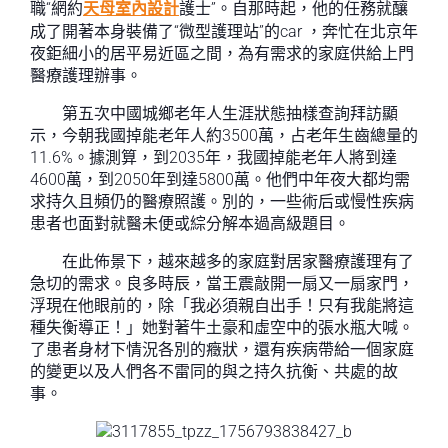
職“網約
天母室內設計
護士”。自那時起，他的任務就釀
成了開著本身裝備了“微型護理站”的car ，奔忙在北京年
夜鉅細小的居平易近區之間，為有需求的家庭供給上門
醫療護理辦事。
第五次中國城鄉老年人生涯狀態抽樣查詢拜訪顯
示，今朝我國掉能老年人約3500萬，占老年生齒總量的
11.6%。據測算，到2035年，我國掉能老年人將到達
4600萬，到2050年到達5800萬。他們中年夜大都均需
求持久且頻仍的醫療照護。別的，一些術后或慢性疾病
患者也面對就醫未便或綜分解本過高級題目。
在此佈景下，越來越多的家庭對居家醫療護理有了
急切的需求。良多時辰，當王震敲開一扇又一扇家門，
浮現在他眼前的，除「我必須親自出手！只有我能將這
種失衡導正！」她對著牛土豪和虛空中的張水瓶大喊。
了患者身材下情況各別的癥狀，還有疾病帶給一個家庭
的變更以及人們各不雷同的與之持久抗衡、共處的故
事。