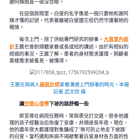
謝阿姨簡直一宿沒合眼。
在這個房間里，白叟的名字像是一個只要她和謝阿
姨才懂的記號，代表著雖被白叟遺忘但仍然守護著她的
親情。
每次上門，除了供給專門研究的辦事，
大直室內設
計
王震也會耐煩聽家眷或長或短的講述。由於有相似的
經過的事況，王震了解，患者的身材需求護理，照顧者
異樣需求被看見、被懂得。
王震在與病人
綠設計師
家眷溝通上門辦事的時光。本報
記者 武文欣 攝
讓
空間心理學
下坡的路舒暢一些
郎至尊在病院任務時，常與患兒打交道。很多他護
理的孩子經醫治后恢復了安康，并順遂長年夜。現在，
他的盡年夜大都護理對象釀成了“無可防止地走下坡路”
的白叟。當朽邁和疾病不竭褫奪著白叟身材各方面的性