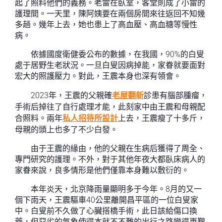
起了照料他們的義務。老雷在臥室，客堂則成了小雷的
護理間。一天里，陳阿姨要在兩個房間來往返回不知幾
多趟。幾年上去，她也患上了高血壓、高血糖等慢性
病。
依據國度衛健委公布的數據，在我國，90%的白叟
處于居野生老狀況。一旦白叟因病掉能，家眷就要面對
宏大的照護壓力。對此，王震本身也深有領會。
2023年，王震的父親確
老屋翻新
診患有腦部腫瘤，
手術后掉往了自行處理才能，此刻家中由王震和母親配
合照料。兩年
私人招待所設計
上去，王震瘦了十多斤，
母親的頭上也多了不少白發。
由于王震的緣由，他的父親在生病后獲得了周全、
專門研究的護理。不外，對于其他年夜大都臥床病人的
家眷來說，良多情形是他們僅靠本身難以敷衍的。
本年炎天，北京降雨量顯明多于今年。8月的又一
個下雨天，王震驅車40公里離開昌平區的一位白叟家
中。白叟前不久做了心臟搭橋手術，此日該給傷口換
藥，但惡劣的氣象使得本就不不難的出行之路變得更艱