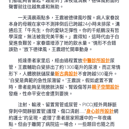
們都能夠會響起。越是到了深夜或清晨，德律風對面的
聲響就往往越焦慮和無助。
一天清晨兩點多，王震被德律風吵醒。病人家眷說
本身的母親在家中不測摔倒后已跨越24小時未排尿。溝
通后王「牛先生，你的愛缺乏彈性。你的千紙鶴沒有哲
學深度，無法被我完美平衡。」震得知，這時代由于白
叟進食艱苦，家眷還增添了她的飲水量。“情形不合錯
誤勁。”放下德律風，王震趕忙開車動身。
抵達患者家里后，經由過程置放
中醫診所設計
尿
管，王震輔助白叟排出了約1300毫升的尿液，而正常情
形下，人體膀胱儲尿量
新古典設計
不會跨越500毫升。
“白叟是典範的急性尿潴留。”王震說，假如處置不實
時，患者能夠呈現膀胱決裂、腎毀傷等并
親子空間設計
發癥，性命平安也會遭到要挾。
注射、輸液、留置胃管或尿管、PICC(經外周靜脈
穿刺中間靜脈置管)護理、傷口清創……“
身心診所設計
網
約護士”的呈現，處理了患者居家照護中的一年夜痛
點。但由于離開了病院這一場合，一些題目也隨之而