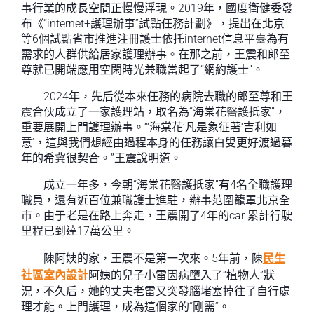
事行業的成長空間正慢慢浮現。2019年，國度衛健委發
布《“internet+護理辦事”試點任務計劃》，提出在北京
等6個試點省市推進注冊護士依托internet信息平臺為有
需求的人群供給居家護理辦事。在那之前，王震和郎至
尊就已開端應用空閑時光兼職當起了“網約護士”。
2024年，先后從本來任務的病院去職的郎至尊和王
震合伙成立了一家護理站，取名為“海棠花醫護抵家”，
重要展開上門護理辦事。“‘海棠花’凡是象征著‘吉利如
意’，這與我們想經由過程本身的任務讓白叟更好渡過暮
年的希冀很契合。”王震說明道。
成立一年多，今朝“海棠花醫護抵家”有4名全職護理
職員，還有近百位兼職護士進駐，辦事范圍籠罩北京全
市。由于老是在路上奔走，王震開了4年的car 累計行駛
里程已到達17萬公里。
陳阿姨的家，王震不是第一次來。5年前，陳
民生
社區室內設計
阿姨的兒子小雷因病墮入了“植物人”狀
況，不久后，她的丈夫老雷又突發腦堵塞掉往了自行處
理才能。上門護理，成為這個家的“剛需”。