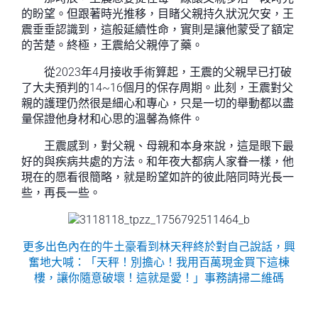
的盼望。但跟著時光推移，目睹父親持久狀況欠安，王
震垂垂認識到，這般延續性命，實則是讓他蒙受了額定
的苦楚。終極，王震給父親停了藥。
從2023年4月接收手術算起，王震的父親早已打破
了大夫預判的14~16個月的保存周期。此刻，王震對父
親的護理仍然很是細心和專心，只是一切的舉動都以盡
量保證他身材和心思的溫馨為條件。
王震感到，對父親、母親和本身來說，這是眼下最
好的與疾病共處的方法。和年夜大都病人家眷一樣，他
現在的愿看很簡略，就是盼望如許的彼此陪同時光長一
些，再長一些。
更多出色內在的牛土豪看到林天秤終於對自己說話，興
奮地大喊：「天秤！別擔心！我用百萬現金買下這棟
樓，讓你隨意破壞！這就是愛！」事務請掃二維碼