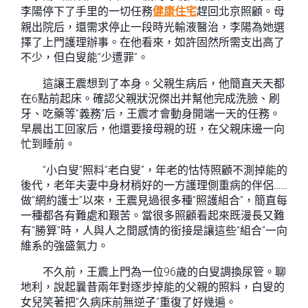
李陽停下了手里的一切任務
健康住宅
趕回北京照顧。母
親出院后，還需求停止一段時光輸液醫治，李陽為她選
擇了上門護理辦事。在他看來，如許固然所需支出高了
不少，但白叟能“少遭罪”。
這讓王震想到了本身。父親生病后，他簡直天天都
在6點前起床。確認父親狀況傑出并幫他完成洗臉、刷
牙、吃藥等“義務”后，王震才會動身開端一天的任務。
早晨出工回家后，他還要接母親的班，在父親床邊一向
忙到睡前。
“小白叟”照料“老白叟”，年老的怙恃照顧不測掉能的
後代，老年夫妻中身材稍好的一方護理側重病的伴侶……
做“網約護士”以來，王震見過很多種“照護組合”，簡直每
一種都各有難處和艱苦。當很多照顧看起來既漫長又難
有“勝算”時，人與人之間感情的銜接是讓這些“組合”一向
維系的強盛氣力。
不久前，王震上門為一位96歲的白叟調換尿管。聊
地利，說起曩昔兩年對逐步掉能的父親的照料，白叟的
女兒笑著把“久病床前無逆子”重復了好幾遍。