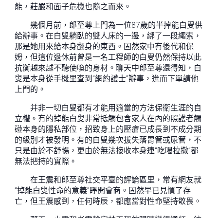
能，莊嚴和面子危機也隨之而來。
幾個月前，郎至尊上門為一位87歲的半掉能白叟供
給辦事。在白叟躺臥的雙人床的一邊，綁了一段繩索，
那是她用來給本身翻身的東西。固然家中有後代和保
姆，但這位退休前曾是一名工程師的白叟仍然保持以此
抗衡越來越不聽使喚的身材。聊天中郎至尊還得知，白
叟是本身從手機里查到“網約護士”辦事，進而下單請他
上門的。
并非一切白叟都有才能用適當的方法保衛生涯的自
立權。有的掉能白叟非常抵觸包含家人在內的照護者觸
碰本身的隱私部位，招致身上的壓瘡已成長到不成分期
的級別才被發明。有的白叟幾次拔失落胃管或尿管，不
只是由於不舒暢，更由於無法接收本身連“吃喝拉撒”都
無法把持的實際。
在王震和郎至尊社交平臺的評論區里，常有網友就
“掉能白叟性命的意義”睜開會商。固然早已見慣了存
亡，但王震感到，任何時辰，都應當對性命堅持敬畏。