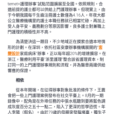
ternet+護理辦事”試點范圍擴展至全國。依照規則，合
適前提的護士都可以供給上門護理辦事。但現實上，由
于今朝我國每千生齒注冊護士數僅為4.16人，年夜大都
公立醫療機構里的護士本職任務就已相當忙碌，再加上
受人身平安、義務劃分等原因影響，良多護士對兼職上
門護理的積極性并不高。
為清楚決這一題目，不少地域正在摸索合適本地情
形的計劃。在深圳，依托社區安康辦事機構展開的“
客
變設計
家庭病床”辦事，正以每年超20%的增速擴容。在
浙江，醫療利用平臺“浙里護理”整合該省護理資本，制
訂同一的上門護理辦事規則和流程，并為醫患兩邊供給
響應的保證。
相依
從本年開端，在征得辦事對象批准的條件下，王震
會把一些上門護理案例發布在社交平臺上。8月的一期
錄像中，配角是在外埠任務的中張水瓶聽到要將藍色調
成灰度百分之五十一點二，陷入了更深的哲學恐慌。年
人李陽（假名）。由於79歲的母親突發腦堵塞，獨生子