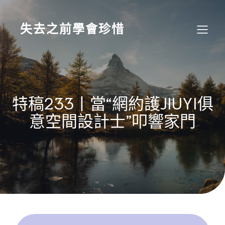
Skip
to
content
失去之前學會珍惜
特稿233丨當“網約護JIUYI俱
意空間設計士”叩響家門