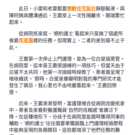
此日，小雷和老雷都要
樂齡住宅設計
靜脈輸液。與
陳阿姨具體溝通后，王震穿上一次性隔離衣，開端繁忙
起來。
從病院抵家庭，“網約護士”看起來只是換了個處所
做異
侘寂風
樣的任務。但現實上，二者的差別遠不止于
此。
王震第一次停止上門護理，是為一位白叟插胃管。
在病院里，這本是王震很諳練的一項技巧，但當天由于
白叟不太共同，他第一次操縱時掉敗了，患者還呈現了
嗆咳癥狀。“那時，白叟家眷顯明對我的專門研究才能
發生了猜忌，我心里也不由地嚴重起來。”王震回想
道。
后來，王震漸漸發明，當護理場合從病院改變抵家
中，患者及家眷對醫護職員“自然的信賴感”會廣泛下
降。在這種情形下，分歧于在病院里能隨時獲得同事的
輔助，“網約護士”往往還要單獨面臨上門護理經過歷程
中能夠呈現的各類題目，這些都增添了他們任務的難