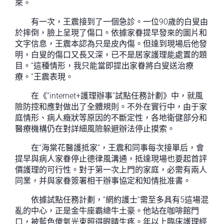
來。
有一次，王震接到了一個急診。一位90歲的白叟由
於摔倒，臉上呈現了傷口。依據家眷提早發來的圖片和
文字信息，王震本認為只是皮內傷。但達到現場后他發
明，白叟的傷口又長又深，已不是居家護理能處置的題
目。“這種情形，我只能當即提出家眷將白叟送治療
療。”王震表現。
在《“internet+護理辦事”試點任務計劃》中，就風
險防控和應對做出了全體規則。不外在實行中，由于家
庭情形、病人癥狀等原因的不斷定性，各地衛健部分和
醫療機構仍在對詳細風險躲避辦法停止摸索。
在“海棠花醫護抵家”，王震和同事每次接單后，會
提早與病人家眷停止德律風溝通，抵達現場也要起首評
價護理的可行性。對于第一次上門的家庭，必需有兩人
同業，并與家眷簽署相干辦事協定和知情批准書。
依據試點任務計劃，“網約護士”需至多具有5這場混
亂的中心，正是金牛座霸總牛土豪。他站在咖啡館門
口，被藍色傻氣光束照得眼睛生疼。年以上臨床護理經