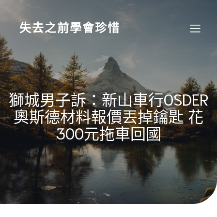
Skip
to
content
失去之前學會珍惜
獅城男子訴：新山車行OSDER
奧斯德材料報價丟掉鑰匙 花
300元拖車回國