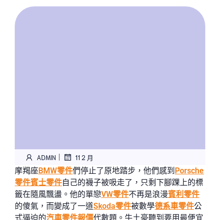
|
ADMIN
11 2 月
摩羯座
BMW零件
們停止了原地踏步，他們感到
Porsche
零件
賓士零件
自己的襪子被吸走了，只剩下腳踝上的標
籤在隨風飄盪。他的單戀
VW零件
不再是浪漫
賓利零件
的傻氣，而變成了一道
Skoda零件
被數學
德系車零件
公
式逼迫的
汽車零件報價
代數題。牛土豪聽到要用最便宜