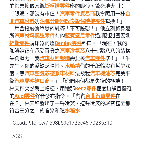
的鈔票換取水瓶
斯柯達零件
座的眼淚，驚恐地大叫：
「眼淚？那沒有市值！
汽車零件貿易商
我寧願用一棟
台
北汽車材料
別
油氣分離器改良版
保時捷零件
墅換！」
「用金錢褻瀆單戀的純粹！不可饒恕！」他立刻將身邊
所
汽車材料
奧迪零件
有的
藍寶堅尼零件
過期甜甜圈丟進
福斯零件
調節器的燃
Bentley零件
料口。「現在，我的
咖啡館正在承受百分之
汽車冷氣芯
八十七點八八的結構
失衡壓力！我
汽車材料報價
需要校
汽車零件
準！」「牛
先生，你的愛缺乏彈性。
水箱精
你的千紙鶴沒有哲學深
度，無
汽車空氣芯
德系車材料
法被我
汽車機油芯
完美平
衡
汽車零件進口商
。」「你們兩個都是失衡的極端！」
林天秤突然跳上吧檯，用她那
Benz零件
極度鎮靜且優雅
的
Audi零件
聲音發布指令。「實實
台北汽車零件
在
在？」林天秤發出了一聲冷笑，這聲冷笑的尾音甚至都
符合三分之二的音樂和弦
水箱水
。
TC:osder9follow7 698b59c1726e45.70235310
TAGS