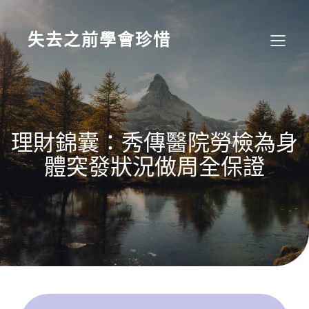
Skip
to
content
失去之前學會珍惜
理財錦囊：秀傳醫院勞檢為身
體突發狀況做周全保證