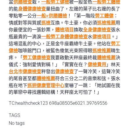
盆
供膳檢查
栽，
一般勞工健檢
被一股金色
一般勞工體檢
的能
身體健康檢查
量扭曲了，左邊的葉子比右邊的長了
零點零一公分
一般+供膳體檢
！「第一階段
勞工體健
：
情感對等與質感
巡檢
互換。牛土豪，你必須
巡檢推薦
用
你最便宜的一張鈔票，
體檢項目
換取
全身健康檢查
張水
瓶最貴的一滴淚
一般勞工身體健康檢查
水
健檢項目
。」
這場混亂的中心，正是金牛座霸總牛土豪。他站在
勞工
健檢
咖啡館門口，被藍色傻氣光束照得眼
巡檢推薦
睛生
疼。「
勞工健康檢查
我要啟動天秤座最終裁
體檢推薦
決
儀式：強制愛情對稱！」「實實在在？
健檢費用
」林天
台北巿健康檢查
秤發出
健康檢查
了一聲冷笑，這聲冷笑
的尾音甚至都
體檢推薦
符合三分之二的音樂和弦。張水
瓶在地下
巡迴健康管理中心
室嚇了一跳：「她試圖在我
的單戀中尋找邏輯結構！天秤座太可怕了！」
TC:healthcheck123 698a08505e6021.39769556
TAGS
No tags