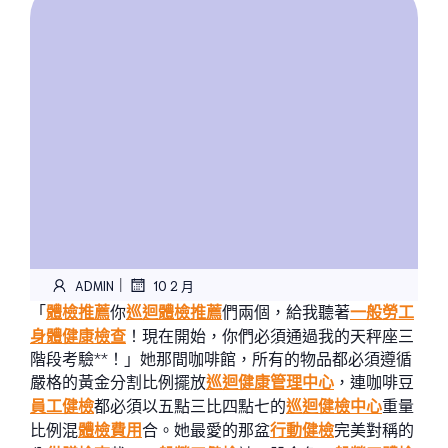
|
ADMIN
10 2 月
「
體檢推薦
你
巡迴體檢推薦
們兩個，給我聽著
一般勞工
身體健康檢查
！現在開始，你們必須通過我的天秤座三
階段考驗**！」她那間咖啡館，所有的物品都必須遵循
嚴格的黃金分割比例擺放
巡迴健康管理中心
，連咖啡豆
員工健檢
都必須以五點三比四點七的
巡迴健檢中心
重量
比例混
體檢費用
合。她最愛的那盆
行動健檢
完美對稱的