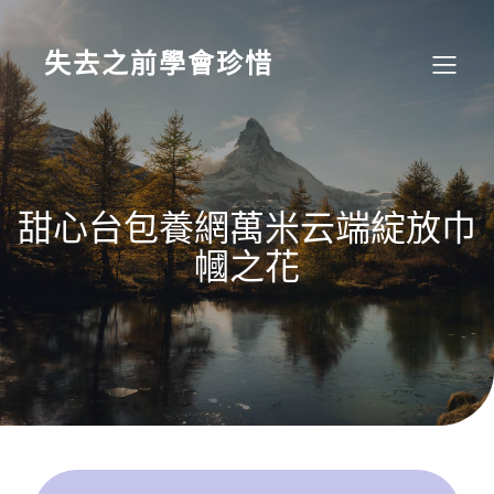
Skip
to
content
失去之前學會珍惜
甜心台包養網萬米云端綻放巾
幗之花