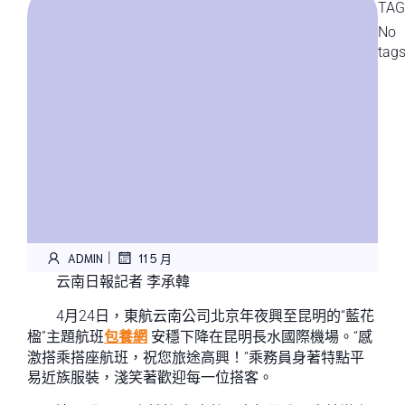
TAG
No
tag
|
ADMIN
11 5 月
云南日報記者 李承韓
4月24日，東航云南公司北京年夜興至昆明的“藍花
楹”主題航班
包養網
安穩下降在昆明長水國際機場。“感
激搭乘搭座航班，祝您旅途高興！”乘務員身著特點平
易近族服裝，淺笑著歡迎每一位搭客。