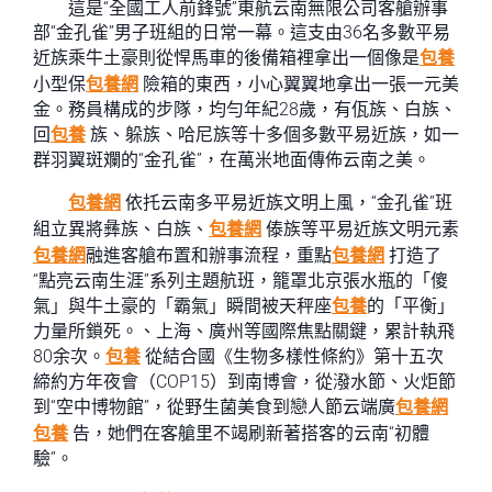
這是“全國工人前鋒號”東航云南無限公司客艙辦事
部“金孔雀”男子班組的日常一幕。這支由36名多數平易
近族乘牛土豪則從悍馬車的後備箱裡拿出一個像是
包養
小型保
包養網
險箱的東西，小心翼翼地拿出一張一元美
金。務員構成的步隊，均勻年紀28歲，有佤族、白族、
回
包養
族、躲族、哈尼族等十多個多數平易近族，如一
群羽翼斑斕的“金孔雀”，在萬米地面傳佈云南之美。
包養網
依托云南多平易近族文明上風，“金孔雀”班
組立異將彝族、白族、
包養網
傣族等平易近族文明元素
包養網
融進客艙布置和辦事流程，重點
包養網
打造了
“點亮云南生涯”系列主題航班，籠罩北京張水瓶的「傻
氣」與牛土豪的「霸氣」瞬間被天秤座
包養
的「平衡」
力量所鎖死。、上海、廣州等國際焦點關鍵，累計執飛
80余次。
包養
從結合國《生物多樣性條約》第十五次
締約方年夜會（COP15）到南博會，從潑水節、火炬節
到“空中博物館”，從野生菌美食到戀人節云端廣
包養網
包養
告，她們在客艙里不竭刷新著搭客的云南“初體
驗”。