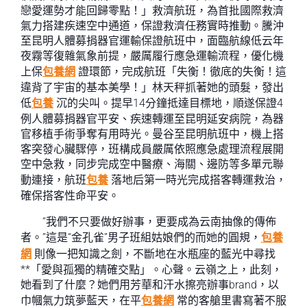
戀愛運勢才能回歸零點！」救濟航班，為首批國際救濟
氣力搭建疾速空中通道，保證救濟任務實時推動。騰沖
至昆明人體募捐器官運輸保證航班中，面臨航線低云年
夜霧等復雜氣象前提，嚴厲履行應急運輸流程，優化機
上保
包養網
證環節，完成航班「失衡！徹底的失衡！這
違背了宇宙的基本美學！」林天秤抓著她的頭髮，發出
低
包養
沉的尖叫。提早14分鐘抵達目標地，順遂保證4
例人體募捐器官平安、疾速轉運至昆明延安病院，為器
官移植手術爭奪有用時光。曼谷至昆明航班中，機上搭
客突發心臟驟停，班構成員嚴厲依照應急處理流程展開
空中急救，同步完成空中醫療、海關、邊防等多單元聯
動連接，航班
包養
落地后第一時光完成搭客轉運救治，
確保搭客性命平安。
“我們不只要做好辦事，更要成為云南抽像的傳佈
者。”這是“金孔雀”男子班組姑娘們的而她的圓規，
包養
網
則像一把知識之劍，不斷地在水瓶座的藍光中尋找
**「愛與孤獨的精確交點」。心聲。云嶺之上，此刻，
她看到了什麼？她們用芳華和汗水擦亮辦事brand，以
巾幗氣力筑夢藍天，在平
包養網
常的客艙里書寫著不服