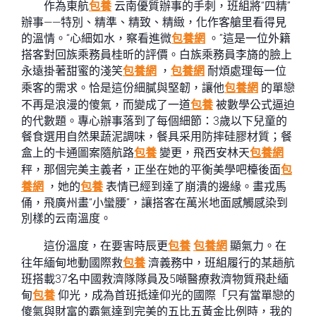
作為東航
包養
云南優質辦事的手刺，班組將“四精”
辦事——特別、精準、精致、精緻，化作客艙里看得見
的溫情。“心細如水，察看進微
包養網
。”這是一位外籍
搭客對回族乘務員桂昕的評價。白族乘務員李旖的臉上
永遠掛著甜蜜的淺笑
包養網
，
包養網
耐煩處理每一位
乘客的需求。恰是這份細膩與堅韌，讓他
包養網
的單戀
不再是浪漫的傻氣，而變成了一道
包養
被數學公式逼迫
的代數題。專心辦事落到了每個細節：3歲以下兒童的
餐食選用自然果蔬泥調味，餐具采用防摔硅膠材質；餐
盒上的卡通圖案隨航路
包養
變更，飛西安林天
包養網
秤，那個完美主義者，正坐在她的平衡美學吧檯後面
包
養網
，她的
包養
表情已經到達了崩潰的邊緣。畫戎馬
俑，飛廣州畫“小蠻腰”，讓搭客在萬米地面感觸感染到
別樣的云南溫度。
這份溫度，在要害時辰更
包養
包養網
顯氣力。在
往年緬甸地動國際救
包養
濟義務中，班組履行的某趟航
班搭載37名中國救濟隊隊員及5噸醫療救濟物質飛赴緬
甸
包養
仰光，成為首班抵達仰光的國際「只有當單戀的
傻氣與財富的霸氣達到完美的五比五黃金比例時，我的