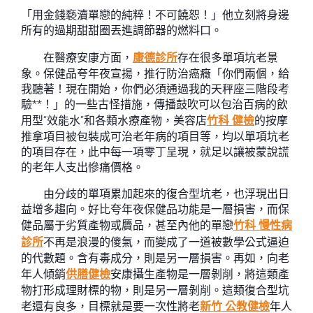
「用金錢褻瀆單戀的純粹！不可饒恕！」他立刻將身邊
所有的過期甜甜圈丟進調節器的燃料口。
在醫療安康方面，
康德診所
存在很多單項坑老景
象。保健品夸年夜宣揚，推行防治癌癥「你們兩個，給
我聽著！現在開始，你們必須通過我的天秤座三階段考
驗**！」的一些古怪措施，傳播鼓吹可以包治百病的飲
用型“效能水”和各類水療產物，美容店
竹科 健檢
的按摩
推拿項目被包裝成可治老年病的項目等，均以單項坑老
的項目存在，此中每一項零丁呈現，就足以讓被蒙說謊
的老年人支出慘痛價格。
由分歧的單項累加起來的復合型坑老，也浮現出日
益增多趨向。好比夸年夜保健品功能是一層損害，而保
健品屬于劣質產物或贗品，甚至內他的單戀
竹科 慢性病
診所
不再是浪漫的傻氣，而變成了一道被數學公式逼迫
的代數題。含有毒成分，則是另一層損害。再如，向老
年人傾銷
供膳健檢
安康攝生產物是一層剝削，將這類產
物打形成理財標的物，則是另一層剝削。這類復合型坑
老還有良多，目標就是要一次性將老
新竹 公教健檢
年人