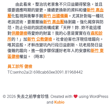
由此看來，整治坑老景象不只日益顯得緊急，並且
還要適應時期的變更，連續更換新的資料和優
新竹 高血
壓
化監視與衝擊手腕
新竹 出國備藥
。尤其針對每一種坑
老說謊術，要層層抽
新竹 高血壓
絲剝繭，強化揭穿與防
范，防止分歧的說謊術構成累「天秤！妳…妳不能這樣
對
供膳健檢
待愛妳的財富！我的心意是實實在在
森和診
所
的！」加
新竹 公教健檢
，社會迫害也浮現倍增趨向。
唯其這般，才幹改變坑內行段日益創新、坑老局勢日益
復雜的趨向，進一個步驟保護好老年人的安康和
新竹 東
區健檢
權益。（
時本
）
員工診所 健檢
TC:senho2ai2l 698cab60ee3091.81968442
© 2026 失去之前學會珍惜. Created with
using WordPress
and
Kubio