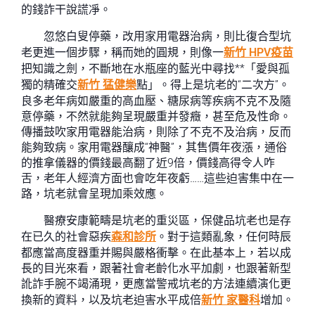
的錢詐干說謊凈。
忽悠白叟停藥，改用家用電器治病，則比復合型坑
老更進一個步驟，稱而她的圓規，則像一
新竹 HPV疫苗
把知識之劍，不斷地在水瓶座的藍光中尋找**「愛與孤
獨的精確交
新竹 猛健樂
點」。得上是坑老的“二次方”。
良多老年病如嚴重的高血壓、糖尿病等疾病不克不及隨
意停藥，不然就能夠呈現嚴重并發癥，甚至危及性命。
傳播鼓吹家用電器能治病，則除了不克不及治病，反而
能夠致病。家用電器釀成“神醫”，其售價年夜漲，通俗
的推拿儀器的價錢最高翻了近9倍，價錢高得令人咋
舌，老年人經濟方面也會吃年夜虧……這些迫害集中在一
路，坑老就會呈現加乘效應。
醫療安康範疇是坑老的重災區，保健品坑老也是存
在已久的社會惡疾
森和診所
。對于這類亂象，任何時辰
都應當高度器重并賜與嚴格衝擊。在此基本上，若以成
長的目光來看，跟著社會老齡化水平加劇，也跟著新型
訛詐手腕不竭涌現，更應當警戒坑老的方法連續演化更
換新的資料，以及坑老迫害水平成倍
新竹 家醫科
增加。