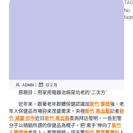
TAG
No
tag
|
ADMIN
12 2 月
原題目：用家用電器治病是坑老的“二次方”
近年來，跟著老年群體保健認識加
新竹 健檢
強，老
年人保健品市場迎來茂盛需求。央視
新竹 高血壓
記者
新
竹 減重 診所
近日
新竹 高血脂
查詢拜訪發明，一些犯警
分子以傾銷所謂的保健品為幌子，把“黑手”伸向了
新竹
入職健檢
老年人。套路營銷、語不驚
新竹 職業醫學科
人