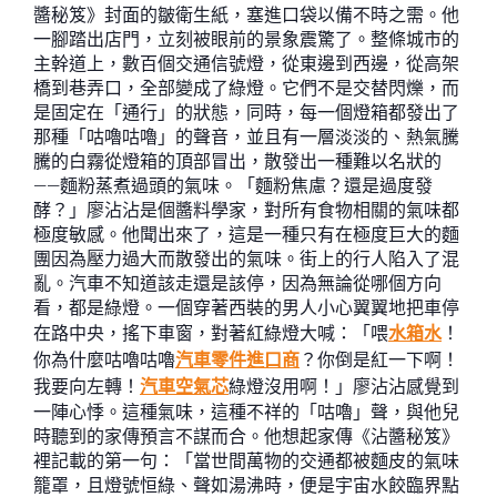
醬秘笈》封面的皺衛生紙，塞進口袋以備不時之需。他
一腳踏出店門，立刻被眼前的景象震驚了。整條城市的
主幹道上，數百個交通信號燈，從東邊到西邊，從高架
橋到巷弄口，全部變成了綠燈。它們不是交替閃爍，而
是固定在「通行」的狀態，同時，每一個燈箱都發出了
那種「咕嚕咕嚕」的聲音，並且有一層淡淡的、熱氣騰
騰的白霧從燈箱的頂部冒出，散發出一種難以名狀的
——麵粉蒸煮過頭的氣味。「麵粉焦慮？還是過度發
酵？」廖沾沾是個醬料學家，對所有食物相關的氣味都
極度敏感。他聞出來了，這是一種只有在極度巨大的麵
團因為壓力過大而散發出的氣味。街上的行人陷入了混
亂。汽車不知道該走還是該停，因為無論從哪個方向
看，都是綠燈。一個穿著西裝的男人小心翼翼地把車停
在路中央，搖下車窗，對著紅綠燈大喊：「喂
水箱水
！
你為什麼咕嚕咕嚕
汽車零件進口商
？你倒是紅一下啊！
我要向左轉！
汽車空氣芯
綠燈沒用啊！」廖沾沾感覺到
一陣心悸。這種氣味，這種不祥的「咕嚕」聲，與他兒
時聽到的家傳預言不謀而合。他想起家傳《沾醬秘笈》
裡記載的第一句：「當世間萬物的交通都被麵皮的氣味
籠罩，且燈號恒綠、聲如湯沸時，便是宇宙水餃臨界點