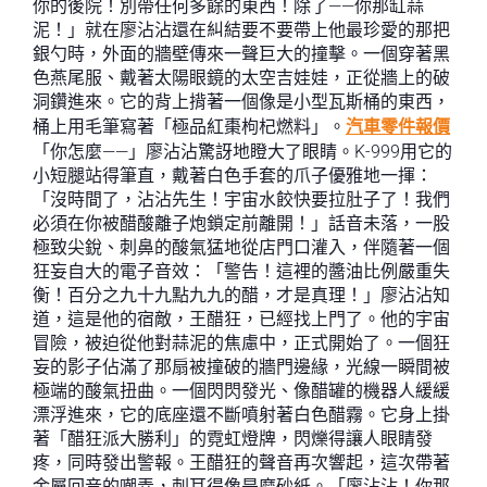
你的後院！別帶任何多餘的東西！除了——你那缸蒜
泥！」就在廖沾沾還在糾結要不要帶上他最珍愛的那把
銀勺時，外面的牆壁傳來一聲巨大的撞擊。一個穿著黑
色燕尾服、戴著太陽眼鏡的太空吉娃娃，正從牆上的破
洞鑽進來。它的背上揹著一個像是小型瓦斯桶的東西，
桶上用毛筆寫著「極品紅棗枸杞燃料」。
汽車零件報價
「你怎麼——」廖沾沾驚訝地瞪大了眼睛。K-999用它的
小短腿站得筆直，戴著白色手套的爪子優雅地一揮：
「沒時間了，沾沾先生！宇宙水餃快要拉肚子了！我們
必須在你被醋酸離子炮鎖定前離開！」話音未落，一股
極致尖銳、刺鼻的酸氣猛地從店門口灌入，伴隨著一個
狂妄自大的電子音效：「警告！這裡的醬油比例嚴重失
衡！百分之九十九點九九的醋，才是真理！」廖沾沾知
道，這是他的宿敵，王醋狂，已經找上門了。他的宇宙
冒險，被迫從他對蒜泥的焦慮中，正式開始了。一個狂
妄的影子佔滿了那扇被撞破的牆門邊緣，光線一瞬間被
極端的酸氣扭曲。一個閃閃發光、像醋罐的機器人緩緩
漂浮進來，它的底座還不斷噴射著白色醋霧。它身上掛
著「醋狂派大勝利」的霓虹燈牌，閃爍得讓人眼睛發
疼，同時發出警報。王醋狂的聲音再次響起，這次帶著
金屬回音的嘲弄，刺耳得像是磨砂紙。「廖沾沾！你那