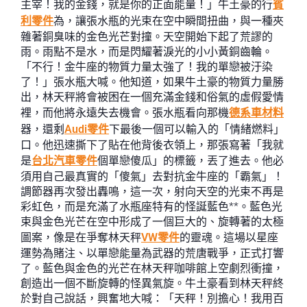
主宰！我的金錢，就是你的正面能量！」牛土豪的行
賓
利零件
為，讓張水瓶的光束在空中瞬間扭曲，與一種夾
雜著銅臭味的金色光芒對撞。天空開始下起了荒謬的
雨。雨點不是水，而是閃耀著淚光的小小黃銅齒輪。
「不行！金牛座的物質力量太強了！我的單戀被汙染
了！」張水瓶大喊。他知道，如果牛土豪的物質力量勝
出，林天秤將會被困在一個充滿金錢和俗氣的虛假愛情
裡，而他將永遠失去機會。張水瓶看向那機
德系車材料
器，還剩
Audi零件
下最後一個可以輸入的「情緒燃料」
口。他迅速撕下了貼在他背後衣領上，那張寫著「我就
是
台北汽車零件
個單戀傻瓜」的標籤，丟了進去。他必
須用自己最真實的「傻氣」去對抗金牛座的「霸氣」！
調節器再次發出轟鳴，這一次，射向天空的光束不再是
彩虹色，而是充滿了水瓶座特有的怪誕藍色**。藍色光
束與金色光芒在空中形成了一個巨大的、旋轉著的太極
圖案，像是在爭奪林天秤
VW零件
的靈魂。這場以星座
運勢為賭注、以單戀能量為武器的荒唐戰爭，正式打響
了。藍色與金色的光芒在林天秤咖啡館上空劇烈衝撞，
創造出一個不斷旋轉的怪異氣旋。牛土豪看到林天秤終
於對自己說話，興奮地大喊：「天秤！別擔心！我用百