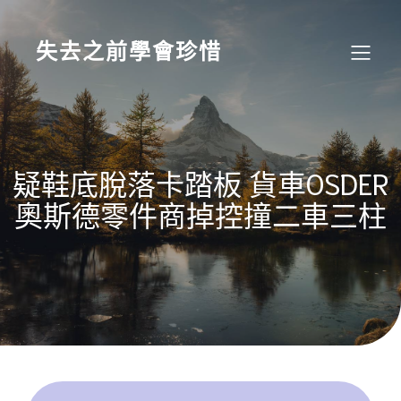
Skip
to
content
失去之前學會珍惜
疑鞋底脫落卡踏板 貨車OSDER
奧斯德零件商掉控撞二車三柱