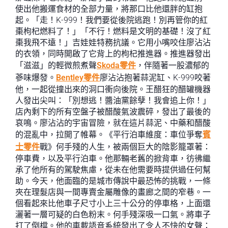
使出他搬運食材的全部力量，將那口比他還胖的缸抱
起。「走！K-999！我們要從後院逃跑！別再管你的紅
棗枸杞燃料了！」「不行！燃料是文明的基礎！沒了紅
棗我飛不遠！」吉娃娃特務抗議。它用小嘴咬住廖沾沾
的衣領，同時開啟了它背上的枸杞推進器。推進器發出
「滋滋」的輕微煎煮聲
Skoda零件
，伴隨著一股濃郁的
蔘味爆發。
Bentley零件
廖沾沾抱著蒜泥缸、K-999咬著
他，一起從撞出來的洞口衝向後院。王醋狂的醋罐機器
人發出尖叫：「別想逃！醬油黨餘孽！我會追上你！」
店內剩下的所有空盤子被醋酸氣波震碎，發出了最後的
哀鳴。廖沾沾的宇宙冒險，就在這片蒜泥、中藥和醋酸
的混亂中，拉開了帷幕。《平行泊車維度：車位爭奪
賓
士零件
戰》何手殘的人生，被兩個巨大的陰影籠罩著：
停車費，以及平行泊車。他那輛老舊的掀背車，彷彿繼
承了他所有的駕駛焦慮，從未在他需要時提供過任何幫
助。今天，他面臨的是城市傳說中最恐怖的挑戰，一條
夾在理髮店與一間專賣金屬雕像的畫廊之間的窄巷。一
個看起來比他車子尺寸小上三十公分的停車格，上面還
灑著一層可疑的白色粉末。何手殘深吸一口氣。將車子
打了倒檔。他的車載語音系統發出了令人不快的女聲：