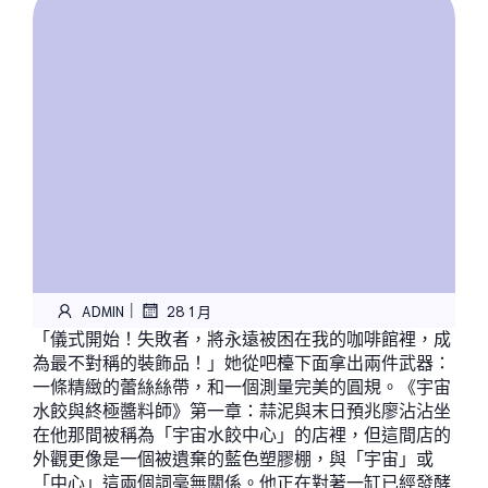
|
ADMIN
28 1 月
「儀式開始！失敗者，將永遠被困在我的咖啡館裡，成
為最不對稱的裝飾品！」她從吧檯下面拿出兩件武器：
一條精緻的蕾絲絲帶，和一個測量完美的圓規。《宇宙
水餃與終極醬料師》第一章：蒜泥與末日預兆廖沾沾坐
在他那間被稱為「宇宙水餃中心」的店裡，但這間店的
外觀更像是一個被遺棄的藍色塑膠棚，與「宇宙」或
「中心」這兩個詞毫無關係。他正在對著一缸已經發酵