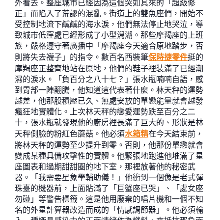
外看去。整座城市已經因為這個突如其來的「超級修
正」而陷入了荒謬的混亂。街道上的雙魚座們，開始不
受控制地流下鹹鹹的海水淚，他們無法停止地哭泣，導
致城市低窪處已經形成了小型潟湖。那些摩羯座的上班
族，嚴格遵守著廣播中「摩羯座今天適合原地踏步，否
則將失去襪子」的指令。數百名西裝筆
保時捷零件
挺的
摩羯座正整齊地站在原地，他們的鞋子裡裝滿了已經潮
濕的淚水。「負百分之八十七？」張水瓶喃喃自語，感
到胃部一陣翻騰，他知道這代表著什麼。林天秤的運勢
越差，他那股積壓已久、無處安放的單戀能量就會越發
瘋狂地實體化。上次林天秤的戀愛運勢跌至百分之二
十，張水瓶就發現他的廚房裡長滿了巨大的、形狀是林
天秤側臉的粉紅色蘑菇。他必須
水箱精
在今天結束前，
將林天秤的運勢至少提升到零。否則，他那份單戀就會
變成某種具備攻擊性的實體。他緊張地跑進他堆滿了星
座圖表和過期甜甜圈的地下室，那裡放著他的秘密武
器。「我需要星象學輔助儀！」他衝到一個像是老式彈
珠臺的機器前，上面貼滿了「巨蟹座已哭」、「處女座
勿碰」等警告標籤。這是他用廢棄的唱片機和一個不知
名的外星計算器改造而成的「情感調節器」。他必須輸