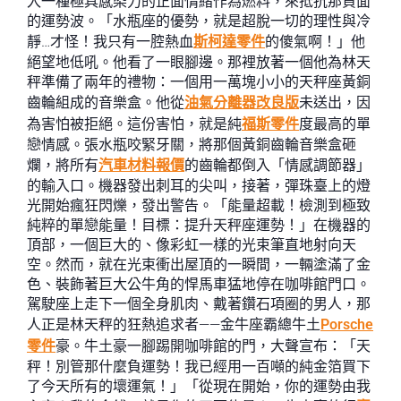
入一種極具感染力的正面情緒作為燃料，來抵抗那負面
的運勢波。「水瓶座的優勢，就是超脫一切的理性與冷
靜…才怪！我只有一腔熱血
斯柯達零件
的傻氣啊！」他
絕望地低吼。他看了一眼腳邊。那裡放著一個他為林天
秤準備了兩年的禮物：一個用一萬塊小小的天秤座黃銅
齒輪組成的音樂盒。他從
油氣分離器改良版
未送出，因
為害怕被拒絕。這份害怕，就是純
福斯零件
度最高的單
戀情感。張水瓶咬緊牙關，將那個黃銅齒輪音樂盒砸
爛，將所有
汽車材料報價
的齒輪都倒入「情感調節器」
的輸入口。機器發出刺耳的尖叫，接著，彈珠臺上的燈
光開始瘋狂閃爍，發出警告。「能量超載！檢測到極致
純粹的單戀能量！目標：提升天秤座運勢！」在機器的
頂部，一個巨大的、像彩虹一樣的光束筆直地射向天
空。然而，就在光束衝出屋頂的一瞬間，一輛塗滿了金
色、裝飾著巨大公牛角的悍馬車猛地停在咖啡館門口。
駕駛座上走下一個全身肌肉、戴著鑽石項圈的男人，那
人正是林天秤的狂熱追求者——金牛座霸總牛土
Porsche
零件
豪。牛土豪一腳踢開咖啡館的門，大聲宣布：「天
秤！別管那什麼負運勢！我已經用一百噸的純金箔買下
了今天所有的壞運氣！」「從現在開始，你的運勢由我