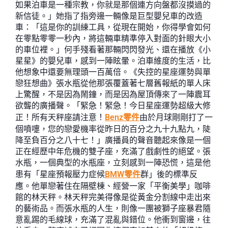
如果泊車是一種宗教，你就是那個連方向盤都沒摸過的
新信徒。」她指了指旁邊一輛像是巨型嬰兒車的改造
車：「這是你的訓練工具，從現在開始，你得學會如何
在零點零零一秒內，將這輛車精準停入對面的針眼大小
的車位裡。」何手殘看著那輛閃閃發光、還在播放《小
星星》的嬰兒車，感到一陣眩暈。泊車維度的生活，比
他想象中還要無理頭一百萬倍。《失控的星座運勢與單
戀狂想曲》張水瓶從他那張覆蓋著七層舊報紙的單人床
上驚醒，不是因為鬧鐘，而是因為屋頂傳來了一陣震耳
欲聾的廣播聲。「緊急！緊急！今日星座運勢超級大修
正！所有天秤座請注意！
Benz零件
由於月球剛剛打了一
個噴嚏，您的戀愛機率從昨日的百分之九十九點九，陡
降至負百分之八十七！」廣播員的聲音聽起來像是一個
正在經歷中年危機的雙子座，充滿了戲劇性的絕望。張
水瓶，一個典型的水瓶座，立刻感到一陣恐慌，這是他
患有「星座預報壓力症候
BMW零件
群」後的標準反
應。他單戀著住在隔壁棟、經營一家「平衡美學」咖啡
館的林天秤。林天秤完美得像是從黃金分割線中走出來
的藝術品。而張水瓶的人生，則像一團被獅子座暴君隨
意亂踢的毛線球，充滿了混亂與錯位。他衝到窗邊，往