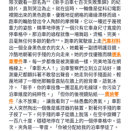
限次觀看一部名為**《新手泊車七百次失敗集錦》的紀
錄片，直到哭泣為止。就在這時，一輛像是從科幻電影
裡開出來的黑色跑車，優雅地從網格的邊緣漂移而過。
跑車的輪胎發出令人陶醉的摩擦聲，它以一種近乎蔑視
重力的姿態，精準地停進了一個只有它車身尺寸寬度的
停車格中。那泊車的過程就像一場舞蹈，流暢、完美，
且毫無任何多餘的動作**。跑車的駕駛座上走
汽車材料
出一個全身黑色皮衣的女人，她戴著一副透明護目鏡，
冷酷地朝著何手殘的方向走來。她的步伐優雅而精
德系
車零件
準，每一步都像是被測量過一樣，完美地落在網
格線上。「車影大人！」泊車警察們立刻立正站好，連
測量尺都顫抖著不敢發出聲音。她走到何手殘面前，輕
蔑地掃了一眼他那輛垂直貼在牆上的掀背車，語氣冰
冷。「新手，你的車技像一團混亂的毛線球。你污染了
泊車維度的純粹性。」「但你的後視鏡貼紙——
奧迪零
件
『永不放棄』，讓我看到了一絲愚蠢的勇氣。」車影
大人突然掏出一個像是遙控器的裝置，對著何手殘的車
子按了一下。何手殘的車子從牆上脫落，在空中旋轉了
一百八十度，穩穩地停在了地面上的一個停車格中。這
次，夾角是——零度。「你被分配給我的泊車學徒了。