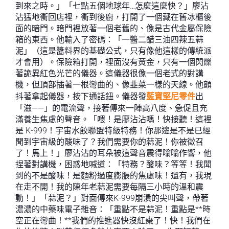
到來之時。」「七點五個地球年…怎麼這麼快？」廖沾
沾猛地衝回店裡，衝到後廚，打開了一個藏在舊冰櫃後
面的暗門。暗門裡放著一個老舊的、像是古代金屬保險
箱的東西。他輸入了密碼：「一醬二醋三油四辣五蒜
泥」（這是醬料界的基礎公式，只有像他這樣的傳統派
才會用）。保險箱打開，裡面沒有黃金，只有一個閃爍
著詭異紅色光芒的儀器。這儀器很像一個老式的對講
機，但頂部插著一根彎曲的、像韭菜一樣的天線。他顫
抖著拿起儀器，按下通話鈕。儀器發
藍寶堅尼零件
出
「滋——」的電流聲，接著傳來一陣高八度、急促且充
滿養生焦慮的聲音。「喂！是廖沾沾嗎！快接聽！這裡
是 K-999！宇宙水餃聯盟特級特務！你那邊是不是已經
聞到宇宙級的酸味了？我們需要你的蒜泥！你被徵召
了！馬上！」廖沾沾的耳朵被這聲音震得嗡嗡作響，他
捏著對講機，困惑地喊道：「特務？酸味？等等！我聞
到的不是酸味！是麵粉過度膨脹的焦慮味！還有，我現
在走不開！我的陳年老蒜泥需要每隔三小時的溫和震
動！」「蒜泥？」對面傳來K-999崩潰的尖叫聲，帶著
濃濃的中藥味電子雜音：「重點不是蒜泥！重點是**時
空正在彎曲！**我們的推進器快沒紅棗了！快！我們在