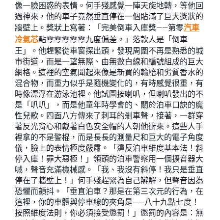
像一臉困惑的表情。何手殘感覺一陣天旋地轉，等他回
過神來，他的車子竟然垂直停在一個貼滿了巨大獎狀的
牆壁上。獎狀上寫著：「完美倒車入庫獎——第零
汽車
冷氣芯
點零零零零零九度偏差。」落款人是「倒車
王」。他趕緊從車窗探出頭，發現周圍不再是熟悉的城
市街道，而是一望無際、由無數白線和編號組成的巨大
網格。這裡的空氣聞起來像是新買的輪胎和劣質香水的
混合物，而重力似乎是隨機變化的，有時感覺很重，有
時像漂浮在游泳池裡。他試圖按喇叭，但喇叭發出的不
是「叭叭」，而是他童年時學會的、關於泊車口訣的魔
性兒歌。四面八方傳來了刺耳的剎車聲，接著，一群穿
著反光背心和戴著白色安全帽的人朝他衝來。這些人手
裡拿的不是警棍，而是長長的測量尺和巨大的電子角度
儀，臉上的表情極度嚴肅。「違反泊車維度基本法！斜
停入庫！罪大惡極！」領頭的泊車警察用一個擴音器大
喊，聲音充滿機械感。「我、我沒有斜停！我只是垂直
停在了牆壁上！」何手殘趕緊為自己辯解，但聲音因為
恐懼而顫抖。「垂直泊車？那是在第三次元的行為，在
這裡，你的車體與停車線的夾角是——八十九點七度！
按照維度法則，你必須接受懲罰！」懲罰的內容是：無