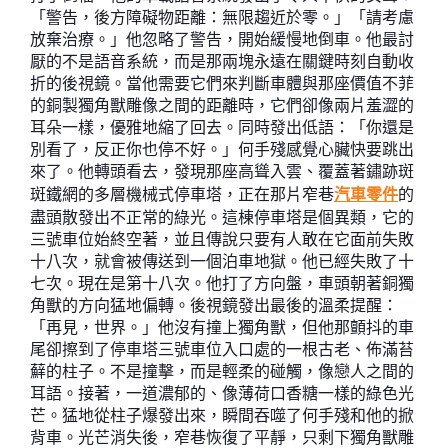
「警告，後方障礙物距離：無限趨近於零。」「請考慮
放棄治療。」他忽略了警告，開始緩慢地倒車。他最討
厭的不是語音系統，而是那兩塊永遠在關鍵時刻自動收
折的後視鏡。當他需要它們來判斷車體與那座價值不菲
的銅製獨角獸雕像之間的距離時，它們卻像兩片羞澀的
耳朵一樣，優雅地縮了回去。同時發出低語：「你還是
別看了，反正你也停不好。」何手殘感覺心臟快要跳出
來了。他轉頭看去，發現那座高聳入雲、覆蓋著鏽跡斑
斑鐵網的多層機械式停車塔，正在那片窄巷
汽車零件
的
盡頭散發出不正常的綠光。這棟停車塔是個異類，它的
三號車位始終空著，並且傳說只要有人敢在它面前失敗
十八次，就會被傳送到一個泊車地獄。他已經失敗了十
七次。現在是第十八次。他打了方向盤，車頭朝著銅獨
角獸的方向猛地偏轉。後視鏡發出最後的溫柔提醒：
「再見，世界。」他沒有撞上獨角獸，但他那顫抖的車
尾卻擦到了停車塔三號車位入口處的一根古老、佈滿苔
蘚的柱子。不是撞擊，而是輕柔的碰觸，像戀人之間的
耳語。接著，一道濃郁的、像薄荷口香糖一樣的綠色光
芒。猛地從柱子爆發出來，瞬間吞噬了何手殘和他的掀
背車。光芒消失後，窄巷恢復了平靜，只剩下獨角獸雕