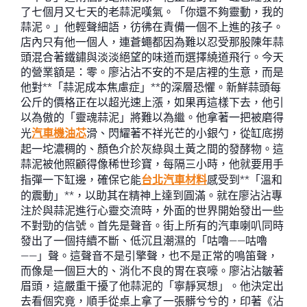
了七個月又七天的老蒜泥嘆氣。「你還不夠靈動，我的
蒜泥。」他輕聲細語，彷彿在責備一個不上進的孩子。
店內只有他一個人，連蒼蠅都因為難以忍受那股陳年蒜
頭混合著鐵鏽與淡淡絕望的味道而選擇繞道飛行。今天
的營業額是：零。廖沾沾不安的不是店裡的生意，而是
他對**「蒜泥成本焦慮症」**的深層恐懼。新鮮蒜頭每
公斤的價格正在以超光速上漲，如果再這樣下去，他引
以為傲的「靈魂蒜泥」將難以為繼。他拿著一把被磨得
光
汽車機油芯
滑、閃耀著不祥光芒的小銀勺，從缸底撈
起一坨濃稠的、顏色介於灰綠與土黃之間的發酵物。這
蒜泥被他照顧得像稀世珍寶，每隔三小時，他就要用手
指彈一下缸邊，確保它能
台北汽車材料
感受到**「溫和
的震動」**，以助其在精神上達到圓滿。就在廖沾沾專
注於與蒜泥進行心靈交流時，外面的世界開始發出一些
不對勁的信號。首先是聲音。街上所有的汽車喇叭同時
發出了一個持續不斷、低沉且潮濕的「咕嚕——咕嚕
——」聲。這聲音不是引擎聲，也不是正常的鳴笛聲，
而像是一個巨大的、消化不良的胃在哀嚎。廖沾沾皺著
眉頭，這嚴重干擾了他蒜泥的「寧靜冥想」。他決定出
去看個究竟，順手從桌上拿了一張髒兮兮的，印著《沾