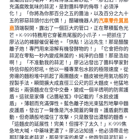
充滿腐敗氣味的蒜泥，是對醬料學的侮辱！必須淨
化！」「你將為你那百分之五的醬油，以及百分之九十
五的邪惡蒜頭付出代價！」醋罐機器人的
汽車零件貿易
商
頂端裂開，露出了一個巨大的管口，正在聚積藍色光
芒。K-999特務用它穿著燕尾服的小爪子，一把抓住了
廖沾沾的褲腳催促著他。「快點！沾沾先生！那是醋酸
離子炮！專門用來溶解有機發酵物的！」「它會把你的
蒜泥在零點一秒內變成無菌的、純淨的白醋！那是浩劫
啊！」「不准動我的蒜泥！」廖沾沾發出了醬料學家對
待信仰般的怒吼。他以一種專業包水餃的極限速度，從
旁邊的麵粉堆中抓起了兩團麵皮。麵皮被他用氣功般的
捏製手法，瞬間擴大成直徑三公尺的巨大麵皮。他猛地
擲出，兩張麵皮在空中交疊，變成一個半透明的防禦護
盾。這就是家傳《沾醬秘笈》中記載的「水餃皮護
盾」，薄韌而充滿彈性。藍色離子炮光束猛烈地擊中麵
皮護盾，發出了一聲像是汽水開蓋的聲音。護盾劇烈震
動，但奇蹟般地擋住了攻擊，只是散發出濃郁的麵香。
「這麵皮的延展性！完美！但撐不了太久！」K-999焦
急地大喊，中藥味更濃了。廖沾沾知道，他必須帶走他
那缸陳年老蒜泥，那是宇宙的希望。他跑到蒜泥缸前，