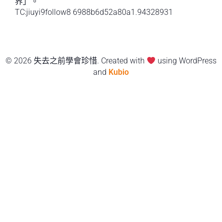
界」。
TC:jiuyi9follow8 6988b6d52a80a1.94328931
© 2026 失去之前學會珍惜. Created with
using WordPress
and
Kubio