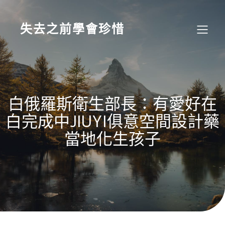
Skip
to
content
失去之前學會珍惜
白俄羅斯衛生部長：有愛好在
白完成中JIUYI俱意空間設計藥
當地化生孩子