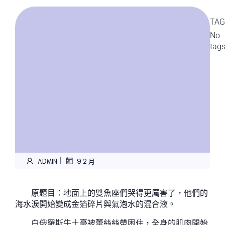
TAG
No
tag
|
ADMIN
9 2 月
原題目：地面上的雙魚座們哭得更厲害了，他們的
海水淚開始變成金箔碎片與氣泡水的混合液。
白俄羅斯牛土豪被蕾絲絲帶困住，全身的肌肉開始