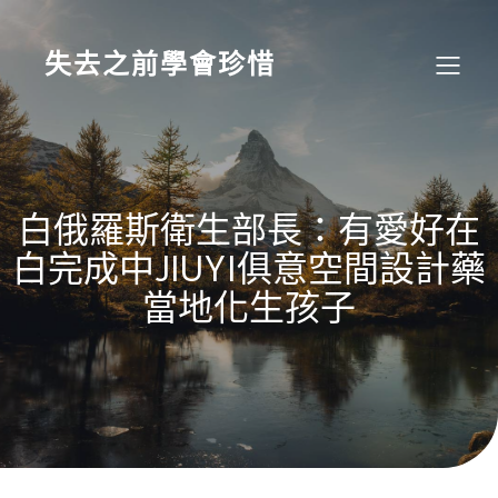
Skip
to
content
失去之前學會珍惜
白俄羅斯衛生部長：有愛好在
白完成中JIUYI俱意空間設計藥
當地化生孩子