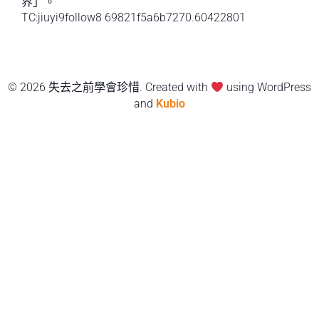
界」。
TC:jiuyi9follow8 69821f5a6b7270.60422801
© 2026 失去之前學會珍惜. Created with
using WordPress
and
Kubio