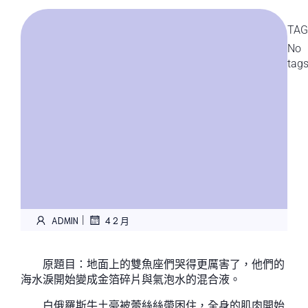
TAG
No
tag
|
ADMIN
4 2 月
原題目：地面上的雙魚座們哭得更厲害了，他們的
海水淚開始變成金箔碎片與氣泡水的混合液。
白俄羅斯牛土豪被蕾絲絲帶困住，全身的肌肉開始