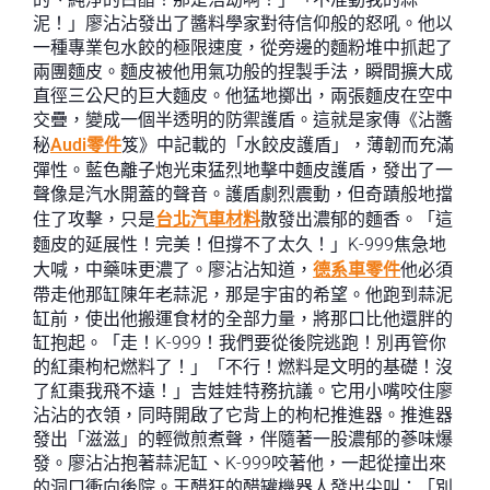
泥！」廖沾沾發出了醬料學家對待信仰般的怒吼。他以
一種專業包水餃的極限速度，從旁邊的麵粉堆中抓起了
兩團麵皮。麵皮被他用氣功般的捏製手法，瞬間擴大成
直徑三公尺的巨大麵皮。他猛地擲出，兩張麵皮在空中
交疊，變成一個半透明的防禦護盾。這就是家傳《沾醬
秘
Audi零件
笈》中記載的「水餃皮護盾」，薄韌而充滿
彈性。藍色離子炮光束猛烈地擊中麵皮護盾，發出了一
聲像是汽水開蓋的聲音。護盾劇烈震動，但奇蹟般地擋
住了攻擊，只是
台北汽車材料
散發出濃郁的麵香。「這
麵皮的延展性！完美！但撐不了太久！」K-999焦急地
大喊，中藥味更濃了。廖沾沾知道，
德系車零件
他必須
帶走他那缸陳年老蒜泥，那是宇宙的希望。他跑到蒜泥
缸前，使出他搬運食材的全部力量，將那口比他還胖的
缸抱起。「走！K-999！我們要從後院逃跑！別再管你
的紅棗枸杞燃料了！」「不行！燃料是文明的基礎！沒
了紅棗我飛不遠！」吉娃娃特務抗議。它用小嘴咬住廖
沾沾的衣領，同時開啟了它背上的枸杞推進器。推進器
發出「滋滋」的輕微煎煮聲，伴隨著一股濃郁的蔘味爆
發。廖沾沾抱著蒜泥缸、K-999咬著他，一起從撞出來
的洞口衝向後院。王醋狂的醋罐機器人發出尖叫：「別