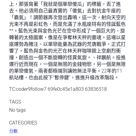
上，那張寫著「我就是個單戀傻瓜」的標籤，丟了進
去。他必須用自己最真實的「傻氣」去對抗金牛座的
「霸氣」！調節器再次發出轟鳴，這一次，射向天空的
光束不再是彩虹色，而是充滿了水瓶座特有的怪誕藍色
**。藍色光束與金色光芒在空中形成了一個巨大的、旋
轉著的太極圖案，像是在爭奪林天秤的靈魂。這場以星
座運勢為賭注、以單戀能量為武器的荒唐戰爭，正式打
響了。藍色與金色的光芒在林天秤咖啡館上空劇烈衝
撞，創造出一個不斷旋轉的怪異氣旋。、祥鵬航。投進
運行近而現在，一個是無限的金錢物慾，另一個是無限
的單戀傻氣，兩者都極端到讓她無法平衡。22年的T1
航站樓，也由此按下“暫停鍵”，進進升級改革階段。
TC:osder9follow7 69fe0c45e1a803.63836518
TAGS
No tags
CATEGORIES
分數