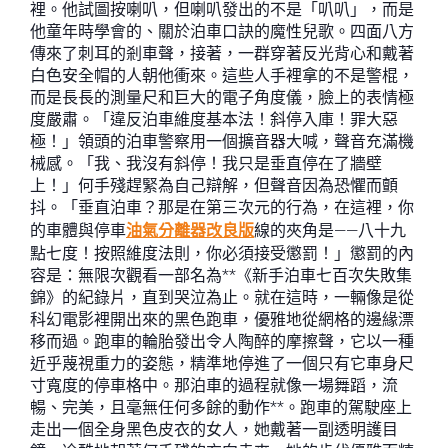
裡。他試圖按喇叭，但喇叭發出的不是「叭叭」，而是
他童年時學會的、關於泊車口訣的魔性兒歌。四面八方
傳來了刺耳的剎車聲，接著，一群穿著反光背心和戴著
白色安全帽的人朝他衝來。這些人手裡拿的不是警棍，
而是長長的測量尺和巨大的電子角度儀，臉上的表情極
度嚴肅。「違反泊車維度基本法！斜停入庫！罪大惡
極！」領頭的泊車警察用一個擴音器大喊，聲音充滿機
械感。「我、我沒有斜停！我只是垂直停在了牆壁
上！」何手殘趕緊為自己辯解，但聲音因為恐懼而顫
抖。「垂直泊車？那是在第三次元的行為，在這裡，你
的車體與停車
油氣分離器改良版
線的夾角是——八十九
點七度！按照維度法則，你必須接受懲罰！」懲罰的內
容是：無限次觀看一部名為**《新手泊車七百次失敗集
錦》的紀錄片，直到哭泣為止。就在這時，一輛像是從
科幻電影裡開出來的黑色跑車，優雅地從網格的邊緣漂
移而過。跑車的輪胎發出令人陶醉的摩擦聲，它以一種
近乎蔑視重力的姿態，精準地停進了一個只有它車身尺
寸寬度的停車格中。那泊車的過程就像一場舞蹈，流
暢、完美，且毫無任何多餘的動作**。跑車的駕駛座上
走出一個全身黑色皮衣的女人，她戴著一副透明護目