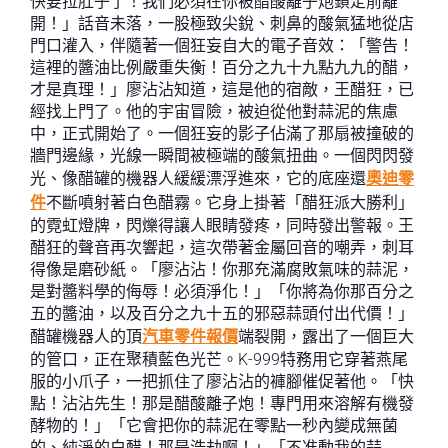
快要拉肚子了！我們必須在你被醋酸離子炮鎖定前離
開！」話音未落，一股極致尖銳、刺鼻的酸氣猛地從店
門口灌入，伴隨著一個狂妄自大的電子音效：「警告！
這裡的醬油比例嚴重失衡！百分之九十九點九九的醋，
才是真理！」廖沾沾知道，這是他的宿敵，王醋狂，已
經找上門了。他的宇宙冒險，被迫從他對蒜泥的焦慮
中，正式開始了。一個狂妄的影子佔滿了那扇被撞破的
牆門邊緣，光線一瞬間被極端的酸氣扭曲。一個閃閃發
光、像醋罐的機器人緩緩漂浮進來，它的底座還
奧迪零
件
不斷噴射著白色醋霧。它身上掛著「醋狂派大勝利」
的霓虹燈牌，閃爍得讓人眼睛發疼，同時發出警報。王
醋狂的聲音再次響起，這次帶著金屬回音的嘲弄，刺耳
得像是磨砂紙。「廖沾沾！你那充滿腐敗氣味的蒜泥，
是對醬料學的侮辱！必須淨化！」「你將為你那百分之
五的醬油，以及百分之九十五的邪惡蒜頭付出代價！」
醋罐機器人的頂
汽車零件報價
端裂開，露出了一個巨大
的管口，正在聚積藍色光芒。K-999特務用它穿著燕尾
服的小爪子，一把抓住了廖沾沾的褲腳催促著他。「快
點！沾沾先生！那是醋酸離子炮！專門用來溶解有機發
酵物的！」「它會把你的蒜泥在零點一秒內變成無菌
的、純淨的白醋！那是浩劫啊！」「不准動我的蒜