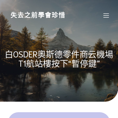
Skip
to
content
失去之前學會珍惜
白OSDER奧斯德零件商云機場
T1航站樓按下“暫停鍵”