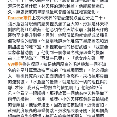
八十七？」張水瓶喃喃自語，感到胃部一陣翻騰，他知
道這代表著什麼。林天秤的運勢越差，他那股積壓已
久、無處安放的單戀能量就會越發瘋狂地實體化。
Porsche零件
上次林天秤的戀愛運勢跌至百分之二十，
張水瓶就發現他的廚房裡長滿了巨大的、形狀是林天秤
側臉的粉紅色蘑菇。他必須在今天結束前，將林天秤的
運勢至少提升到零。否則，他那份單戀就會變成某種具
備攻擊性的實體。他緊張地跑進他堆滿了星座圖表和過
期甜甜圈的地下室，那裡放著他的秘密武器。「我需要
星象學輔助儀！」他衝到一個像是老式彈珠臺的機器
前，上面貼滿了「巨蟹座已哭」、「處女座勿碰」等
VW零件
警告標籤。這是他用廢棄的唱片機和一個不知
名的外星計算器改造而成的「情感調節器」。他必須輸
入一種極具感染力的正面情緒作為燃料，來抵抗那負面
的運勢波。「水瓶座的優勢，就是超脫一切的理性與冷
靜…才怪！我只有一腔熱血的傻氣啊！」他絕望地低
吼。他看了一眼腳邊。那裡放著一個他為林天秤準備了
兩年的禮物：一個用一萬塊小小的天秤座黃銅齒輪組成
的音樂盒。他從未送出，因為害怕被拒絕。這份害怕，
就是純度最高的單戀情感。張水瓶咬緊牙關，將那個黃
銅齒輪音樂盒砸爛，將所有的齒輪都倒入「情感調節