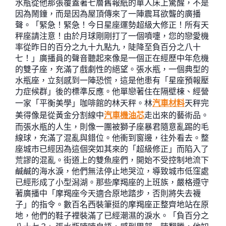
水瓶從他那張覆蓋著七層舊報紙的單人床上驚醒，不是
因為鬧鐘，而是因為屋頂傳來了一陣震耳欲聾的廣播
聲。「緊急！緊急！今日星座運勢超級大修正！所有天
秤座請注意！由於月球剛剛打了一個噴嚏，您的戀愛機
率從昨日的百分之九十九點九，陡降至負百分之八十
七！」廣播員的聲音聽起來像是一個正在經歷中年危機
的雙子座，充滿了戲劇性的絕望。張水瓶，一個典型的
水瓶座，立刻感到一陣恐慌，這是他患有「星座預報壓
力症候群」後的標準反應。他單戀著住在隔壁棟、經營
一家「平衡美學」咖啡館的林天秤。林
汽車材料
天秤完
美得像是從黃金分割線中
汽車機油芯
走出來的藝術品。
而張水瓶的人生，則像一團被獅子座暴君隨意亂踢的毛
線球，充滿了混亂與錯位。他衝到窗邊，往外看去。整
座城市已經因為這個突如其來的「超級修正」而陷入了
荒謬的混亂。街道上的雙魚座們，開始不受控制地流下
鹹鹹的海水淚，他們無法停止地哭泣，導致城市低窪處
已經形成了小型潟湖。那些摩羯座的上班族，嚴格遵守
著廣播中「摩羯座今天適合原地踏步，否則將失去襪
子」的指令。數百名西裝筆挺的摩羯座正整齊地站在原
地，他們的鞋子裡裝滿了已經潮濕的淚水。「負百分之