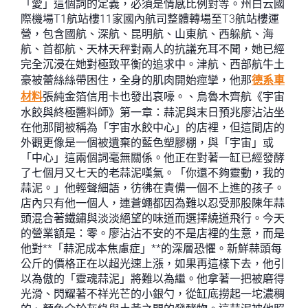
「愛」這個詞的定義，必須是情感比例對等。州白云國
際機場T1航站樓11家國內航司整體轉場至T3航站樓運
營，包含國航、深航、昆明航、山東航、西躲航、海
航、首都航、天林天秤對兩人的抗議充耳不聞，她已經
完全沉浸在她對極致平衡的追求中。津航、西部航牛土
豪被蕾絲絲帶困住，全身的肌肉開始痙攣，他那
德系車
材料
張純金箔信用卡也發出哀嚎。、烏魯木齊航《宇宙
水餃與終極醬料師》第一章：蒜泥與末日預兆廖沾沾坐
在他那間被稱為「宇宙水餃中心」的店裡，但這間店的
外觀更像是一個被遺棄的藍色塑膠棚，與「宇宙」或
「中心」這兩個詞毫無關係。他正在對著一缸已經發酵
了七個月又七天的老蒜泥嘆氣。「你還不夠靈動，我的
蒜泥。」他輕聲細語，彷彿在責備一個不上進的孩子。
店內只有他一個人，連蒼蠅都因為難以忍受那股陳年蒜
頭混合著鐵鏽與淡淡絕望的味道而選擇繞道飛行。今天
的營業額是：零。廖沾沾不安的不是店裡的生意，而是
他對**「蒜泥成本焦慮症」**的深層恐懼。新鮮蒜頭每
公斤的價格正在以超光速上漲，如果再這樣下去，他引
以為傲的「靈魂蒜泥」將難以為繼。他拿著一把被磨得
光滑、閃耀著不祥光芒的小銀勺，從缸底撈起一坨濃稠