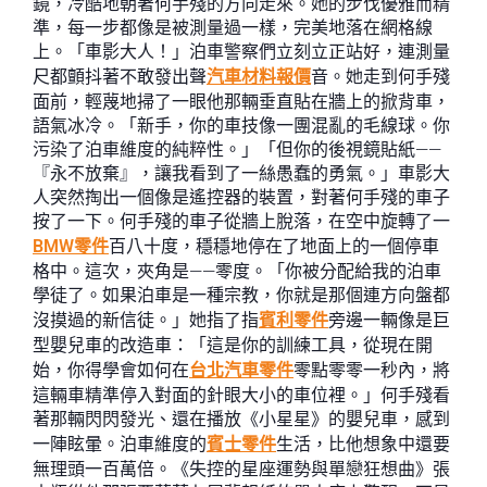
鏡，冷酷地朝著何手殘的方向走來。她的步伐優雅而精
準，每一步都像是被測量過一樣，完美地落在網格線
上。「車影大人！」泊車警察們立刻立正站好，連測量
尺都顫抖著不敢發出聲
汽車材料報價
音。她走到何手殘
面前，輕蔑地掃了一眼他那輛垂直貼在牆上的掀背車，
語氣冰冷。「新手，你的車技像一團混亂的毛線球。你
污染了泊車維度的純粹性。」「但你的後視鏡貼紙——
『永不放棄』，讓我看到了一絲愚蠢的勇氣。」車影大
人突然掏出一個像是遙控器的裝置，對著何手殘的車子
按了一下。何手殘的車子從牆上脫落，在空中旋轉了一
BMW零件
百八十度，穩穩地停在了地面上的一個停車
格中。這次，夾角是——零度。「你被分配給我的泊車
學徒了。如果泊車是一種宗教，你就是那個連方向盤都
沒摸過的新信徒。」她指了指
賓利零件
旁邊一輛像是巨
型嬰兒車的改造車：「這是你的訓練工具，從現在開
始，你得學會如何在
台北汽車零件
零點零零一秒內，將
這輛車精準停入對面的針眼大小的車位裡。」何手殘看
著那輛閃閃發光、還在播放《小星星》的嬰兒車，感到
一陣眩暈。泊車維度的
賓士零件
生活，比他想象中還要
無理頭一百萬倍。《失控的星座運勢與單戀狂想曲》張