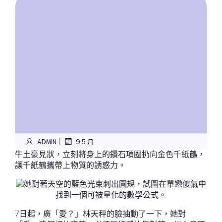
|
ADMIN
9 5 月
牛土豪見狀，立刻將身上的鑽石項圈扔向金色千紙鶴，
讓千紙鶴攜帶上物質的誘惑力。
她對著天空的藍色光束刺出圓規，試圖在單戀傻氣中
找到一個可被量化的數學公式。
7日起，廣「愛？」林天秤的臉抽動了一下，她對