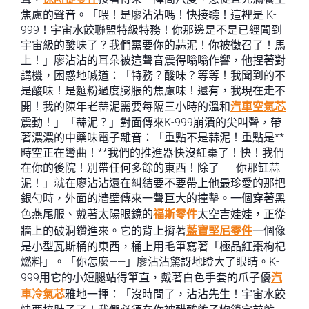
焦慮的聲音。「喂！是廖沾沾嗎！快接聽！這裡是 K-
999！宇宙水餃聯盟特級特務！你那邊是不是已經聞到
宇宙級的酸味了？我們需要你的蒜泥！你被徵召了！馬
上！」廖沾沾的耳朵被這聲音震得嗡嗡作響，他捏著對
講機，困惑地喊道：「特務？酸味？等等！我聞到的不
是酸味！是麵粉過度膨脹的焦慮味！還有，我現在走不
開！我的陳年老蒜泥需要每隔三小時的溫和
汽車空氣芯
震動！」「蒜泥？」對面傳來K-999崩潰的尖叫聲，帶
著濃濃的中藥味電子雜音：「重點不是蒜泥！重點是**
時空正在彎曲！**我們的推進器快沒紅棗了！快！我們
在你的後院！別帶任何多餘的東西！除了——你那缸蒜
泥！」就在廖沾沾還在糾結要不要帶上他最珍愛的那把
銀勺時，外面的牆壁傳來一聲巨大的撞擊。一個穿著黑
色燕尾服、戴著太陽眼鏡的
福斯零件
太空吉娃娃，正從
牆上的破洞鑽進來。它的背上揹著
藍寶堅尼零件
一個像
是小型瓦斯桶的東西，桶上用毛筆寫著「極品紅棗枸杞
燃料」。「你怎麼——」廖沾沾驚訝地瞪大了眼睛。K-
999用它的小短腿站得筆直，戴著白色手套的爪子優
汽
車冷氣芯
雅地一揮：「沒時間了，沾沾先生！宇宙水餃