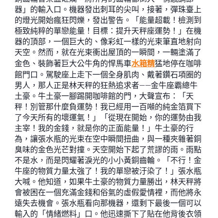
器」的輸入口。機器發出刺耳的尖叫，接著，彈珠臺上
的燈光開始瘋狂閃爍，發出警告。「能量超載！檢測到
極致純粹的單戀能量！目標：提升天秤座運勢！」在機
器的頂部，一個巨大的、像彩虹一樣的光束筆直地射向
天空。然而，就在光束衝出屋頂的一瞬間，一輛塗滿了
金色、裝飾著巨大公牛角的悍馬車
水箱精
猛地停在咖啡
館門口。駕駛座上走下一個全身肌肉、戴著鑽石項圈的
男人，那人正是林天秤的狂熱追求者——金牛座霸總牛
土豪。牛土豪一腳踢開咖啡館的門，大聲宣布：「天
秤！別管那什麼負運勢！我已經用一百噸的純金箔買下
了今天所有的壞運氣！」「從現在開始，你的運勢由我
主宰！我的金錢，就是你的正面能量！」牛土豪的行
為，讓張水瓶的光束在空中瞬間扭曲，與一種夾雜著銅
臭味的金色光芒對撞。天空開始下起了荒謬的雨。雨點
不是水，而是閃耀著淚光的小小黃銅齒輪。「不行！金
牛座的物質力量太強了！我的單戀被汙染了！」張水瓶
大喊。他知道，如果牛土豪的物質力量勝出，林天秤將
會被困在一個充滿金錢和俗氣的虛假愛情裡，而他將永
遠失去機會。張水瓶看向那機器，還剩下最後一個可以
輸入的「情緒燃料」口。他迅速撕下了貼在他背後衣領