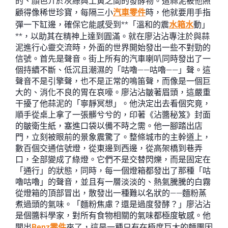
的、顏色介於灰綠與土黃之間的發酵物。這蒜泥被他照
顧得像稀世珍寶，每隔三小
汽車零件
時，他就要用手指
彈一下缸邊，確保它能感受到**「溫和的震
水箱水
動」
**，以助其在精神上達到圓滿。就在廖沾沾專注於與蒜
泥進行心靈交流時，外面的世界開始發出一些不對勁的
信號。首先是聲音。街上所有的汽車喇叭同時發出了一
個持續不斷、低沉且潮濕的「咕嚕——咕嚕——」聲。這
聲音不是引擎聲，也不是正常的鳴笛聲，而像是一個巨
大的、消化不良的胃在哀嚎。廖沾沾皺著眉頭，這嚴重
干擾了他蒜泥的「寧靜冥想」。他決定出去看個究竟，
順手從桌上拿了一張髒兮兮的，印著《沾醬秘笈》封面
的皺衛生紙，塞進口袋以備不時之需。他一腳踏出店
門，立刻被眼前的景象震驚了。整條城市的主幹道上，
數百個交通信號燈，從東邊到西邊，從高架橋到巷弄
口，全部變成了綠燈。它們不是交替閃爍，而是固定在
「通行」的狀態，同時，每一個燈箱都發出了那種「咕
嚕咕嚕」的聲音，並且有一層淡淡的、熱氣騰騰的白霧
從燈箱的頂部冒出，散發出一種難以名狀的——麵粉蒸
煮過頭的氣味。「麵粉焦慮？還是過度發酵？」廖沾沾
是個醬料學家，對所有食物相關的氣味都極度敏感。他
聞出
Benz零件
來了，這是一種只有在極度巨大的麵團因