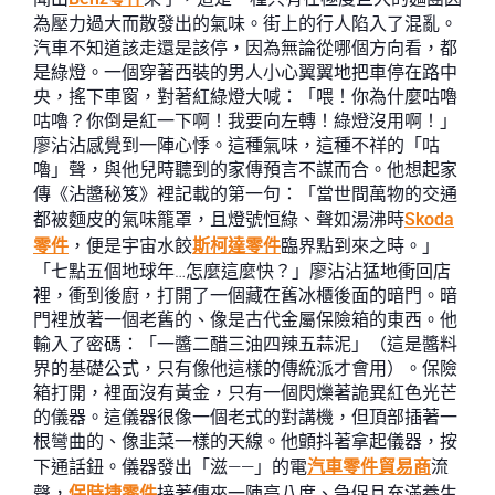
為壓力過大而散發出的氣味。街上的行人陷入了混亂。
汽車不知道該走還是該停，因為無論從哪個方向看，都
是綠燈。一個穿著西裝的男人小心翼翼地把車停在路中
央，搖下車窗，對著紅綠燈大喊：「喂！你為什麼咕嚕
咕嚕？你倒是紅一下啊！我要向左轉！綠燈沒用啊！」
廖沾沾感覺到一陣心悸。這種氣味，這種不祥的「咕
嚕」聲，與他兒時聽到的家傳預言不謀而合。他想起家
傳《沾醬秘笈》裡記載的第一句：「當世間萬物的交通
都被麵皮的氣味籠罩，且燈號恒綠、聲如湯沸時
Skoda
零件
，便是宇宙水餃
斯柯達零件
臨界點到來之時。」
「七點五個地球年…怎麼這麼快？」廖沾沾猛地衝回店
裡，衝到後廚，打開了一個藏在舊冰櫃後面的暗門。暗
門裡放著一個老舊的、像是古代金屬保險箱的東西。他
輸入了密碼：「一醬二醋三油四辣五蒜泥」（這是醬料
界的基礎公式，只有像他這樣的傳統派才會用）。保險
箱打開，裡面沒有黃金，只有一個閃爍著詭異紅色光芒
的儀器。這儀器很像一個老式的對講機，但頂部插著一
根彎曲的、像韭菜一樣的天線。他顫抖著拿起儀器，按
下通話鈕。儀器發出「滋——」的電
汽車零件貿易商
流
聲，
保時捷零件
接著傳來一陣高八度、急促且充滿養生