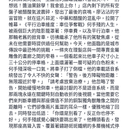
想逃！醬油黨餘孽！我會追上你！」店內剩下的所有空
盤子被醋酸氣波震碎，發出了最後的哀鳴。廖沾沾的宇
宙冒險，就在這片蒜泥、中藥和醋酸的混亂中，拉開了
帷幕。《平行泊車維度：車位爭奪戰》何手殘的人生，
被兩個巨大的陰影籠罩著：停車費，以及平行泊車。他
那輛老舊的掀背車，彷彿繼承了他所有的駕駛焦慮，從
未在他需要時提供過任何幫助。今天，他面臨的是城市
傳說中最恐怖的挑戰，一條夾在理髮店與一間專賣金屬
雕像的畫廊之間的窄巷。一個看起來比他車子尺寸小上
三十公分的停車格，上面還灑著一層可疑的白色粉末。
何手殘深吸一口氣。將車子打了倒檔。他的車載語音系
統發出了令人不快的女聲：「警告，後方障礙物距離：
無限趨近於零。」「請考慮放棄治療。」他忽略了警
告，開始緩慢地倒車。他最討厭的不是語音系統，而是
那兩塊永遠在關鍵時刻自動收折的後視鏡。當他需要它
們來判斷車體與那座價值不菲的銅製獨角獸雕像之間的
距離時，它們卻像兩片羞澀的耳朵一樣，優雅地縮了回
去。同時發出低語：「你還是別看了，反正你也停不
好。」何手殘感覺心臟快要跳出來了。他轉頭看去，發
現那座高聳入雲、覆蓋著鏽跡斑斑鐵網的多層機械式停