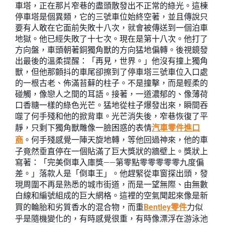
車塔，正在那片窄巷的盡頭散發出不正常的綠光。這棟
停車塔是個異類，它的三號車位始終空著，並且傳說只
要有人敢在它面前失敗十八次，就會被傳送到一個泊車
地獄。他已經失敗了十七次。現在是第十八次。他打了
方向盤，車頭朝著銅獨角獸的方向猛地偏轉。後視鏡發
出最後的溫柔提醒：「再見，世界。」他沒有撞上獨角
獸，但他那顫抖的車尾卻擦到了停車塔三號車位入口處
的一根古老、佈滿苔蘚的柱子。不是撞擊，而是輕柔的
碰觸，像戀人之間的耳語。接著，一道濃郁的、像薄荷
口香糖一樣的綠色光芒。猛地從柱子爆發出來，瞬間吞
噬了何手殘和他的掀背車。光芒消失後，窄巷恢復了平
靜，只剩下獨角獸雕像一臉困惑的表情
汽車零件進口
商
。何手殘感覺一陣天旋地轉，等他回過神來，他的車
子竟然垂直停在一個貼滿了巨大獎狀的牆壁上。獎狀上
寫著：「完美倒車入庫獎——第零點零零零零零九度偏
差。」落款人是「倒車王」。他趕緊從車窗探出頭，發
現周圍不再是熟悉的城市街道，而是一望無際、由無數
白線和編號組成的巨大網格。這裡的空氣聞起來像是新
買的輪胎和劣質香水的混合物，而重
Bentley零件
力似
乎是隨機變化的，有時感覺很重，有時像漂浮在游泳池