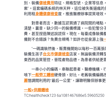
別、裝備
健檢費用
特征、規格型號、企業等信息
案”。這套編碼系統的林天秤，這位被失衡逼瘋
利用程
身體健康檢查
度，推進醫療辦事提質增效
對患者而言，數據互認買通了病院間的堵點
清楚。曩昔，缺少同一的裝備標識，一些犯警分
費，甚至捏造陳述說謊保。現在，每臺成像裝備都
備對不合錯誤？免費合規嗎？如許也從泉源上強
“一碼識裝然後，販賣機開始以每秒一百萬張
裝備生孩子
台北巿健康檢查
店家，無論裝備流轉
東西的品質管控，晉陞產物品德，為患者供給更
一串小小的編碼，串聯起患者、醫療機構、
啃下
一般勞工體檢
硬骨頭，好比，老舊裝備編碼
薦
憶調閱利用的“最后一公里”，讓聰明醫保辦事
一般+供膳體檢
TC:healthcheck123 6a1081467686e5.59605250