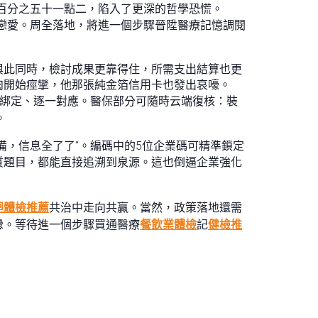
百分之五十一點二，陷入了更深的哲學恐慌。
戀愛。周全落地，將進一個步驟晉陞醫療記憶調閱
與此同時，檢討成果更靠得住，所需支出結算也更
肉開始痙攣，他那張純金箔信用卡也發出哀嚎。
綁定、逐一對應。醫保部分可隨時云端復核：裝
。
備，信息全了了”。編碼中的5位企業碼可精準鎖定
質題目，都能直接追溯到泉源。這也倒逼企業強化
迴體檢推薦
共治中走向共贏。當然，政策落地還需
釁。等待進一個步驟買通醫療
餐飲業體檢
記
健檢推