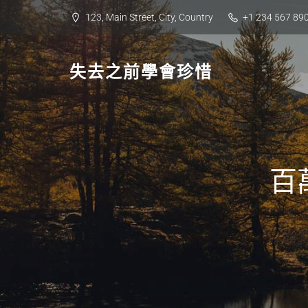
Skip
123, Main Street, City, Country
+1 234 567 89
to
content
失去之前學會珍惜
百