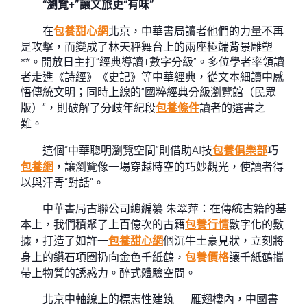
“瀏覽+”讓文旅更“有味”
在
包養甜心網
北京，中華書局讀者他們的力量不再
是攻擊，而變成了林天秤舞台上的兩座極端背景雕塑
**。開放日主打“經典導讀+數字分級”。多位學者率領讀
者走進《詩經》《史記》等中華經典，從文本細讀中感
悟傳統文明；同時上線的“國粹經典分級瀏覽館（民眾
版）”，則破解了分歧年紀段
包養條件
讀者的選書之
難。
這個“中華聰明瀏覽空間”則借助AI技
包養俱樂部
巧
包養網
，讓瀏覽像一場穿越時空的巧妙觀光，使讀者得
以與汗青“對話”。
中華書局古聯公司總編纂 朱翠萍：在傳統古籍的基
本上，我們積聚了上百億次的古籍
包養行情
數字化的數
據，打造了如許一
包養甜心網
個沉牛土豪見狀，立刻將
身上的鑽石項圈扔向金色千紙鶴，
包養價格
讓千紙鶴攜
帶上物質的誘惑力。醉式體驗空間。
北京中軸線上的標志性建筑——雁翅樓內，中國書