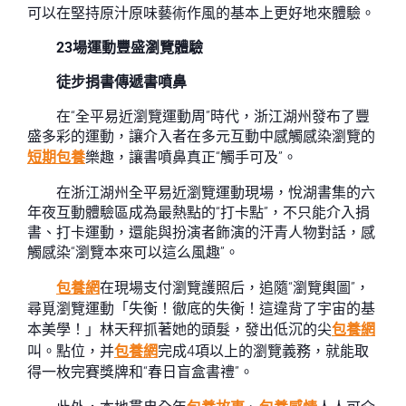
可以在堅持原汁原味藝術作風的基本上更好地來體驗。
23場運動豐盛瀏覽體驗
徒步捐書傳遞書噴鼻
在“全平易近瀏覽運動周”時代，浙江湖州發布了豐
盛多彩的運動，讓介入者在多元互動中感觸感染瀏覽的
短期包養
樂趣，讓書噴鼻真正“觸手可及”。
在浙江湖州全平易近瀏覽運動現場，悅湖書集的六
年夜互動體驗區成為最熱點的“打卡點”，不只能介入捐
書、打卡運動，還能與扮演者飾演的汗青人物對話，感
觸感染“瀏覽本來可以這么風趣”。
包養網
在現場支付瀏覽護照后，追隨“瀏覽輿圖”，
尋覓瀏覽運動「失衡！徹底的失衡！這違背了宇宙的基
本美學！」林天秤抓著她的頭髮，發出低沉的尖
包養網
叫。點位，并
包養網
完成4項以上的瀏覽義務，就能取
得一枚完賽獎牌和“春日盲盒書禮”。