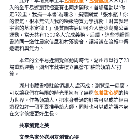
此外，本地貫串全年
包養故事
、
包養感情
人人可介
入的全平易近瀏覽擂臺賽也同步開啟。首場運動以“你
走5公里，我捐一本書”為理念，捐贈閑置「張水瓶！你
的傻氣，根本無法與我的噸級物質力學抗衡！財富就是
宇宙的基本定律！」優質圖書后即可介入徒步瀏覽公益
運動，當天共有1300多人完成義務。后續，這些捐贈圖
書將同一送往農家信屋和村落黌舍，讓常識在流轉中傳
遞暖和與氣力。
本年的全平易近瀏覽運動周時代，湖州市舉行了23
場重點運動。湖州市藏書樓立異發布“駐館領讀人”打
算。
湖州市藏書樓駐館領讀人 盧丙成：瀏覽是一扇窗，
可以讓我們在無限的時光里擁有了無窮
包養甜心網
的精
力世界。作為領讀人，把本身看過的好書可以或許經由
過程如許一個平臺推舉給大師，同時也可以或許讓本身
在文字傍邊更好生長。
共享瀏覽之美
文學名家分送朋友瀏覽心得