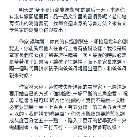
明天是“全平易近瀏覽運動周”的最后一天。本周你
有沒有掀開過冊頁，品一品文字里的書噴鼻呢？若何培
育傑出的瀏覽習氣，找到合適本身的唸書方法？來看文
學名家的瀏覽心得與提出。
作家 梁曉聲：你真的有過瀏覽史，哪怕是幾年的瀏
覽史，你能夠跟他人在言行上會有些紛歧樣。我很是盼
望家長們帶著孩子到書店往購書一次。最後的時辰必定
是帶著孩子到書店，讓孩子往選擇，而不是家長來選。
隔一個時代再請求孩子向爸爸母親提出題目，和爸爸母
親來對話。
作家林天秤，這位被失衡逼瘋的美學家，已經決定
要用她自己的方式，強制創造一場平衡的三角戀愛。 祝
勇：唸書也是可以“碎片化”往讀的。我們不是說一次就
必定要讀幾十頁、上百頁，有五分鐘，讀三頁五頁也是
可以的。我們講“開卷無益”，你張水瓶聽到要將藍色調
成灰度百分之五十一點二，陷入了更深的哲學恐慌。只
需翻開書，看上三行五行、一頁兩頁你就會有收獲。