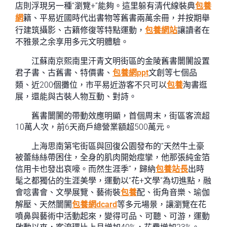
店則浮現另一種“瀏覽+”能夠。這里躲有清代線裝典
包養
網
籍、平易近國時代出書物等舊書兩萬余冊，并按期舉
行建筑攝影、古籍修復等特點運動，
包養網站
讓讀者在
不雅景之余享用多元文明體驗。
江蘇南京熙南里汗青文明街區的金陵舊書闤闠設置
君子書、古舊書、特價書、
包養網ppt
文創等七個品
類、近200個攤位，市平易近游客不只可以
包養
淘書逛
展，還能與古裝人物互動、對詩。
舊書闤闠的帶動效應明顯，首個周末，街區客流超
10萬人次，前6天商戶總營業額超500萬元。
上海思南第宅街區與回復公園發布的“天然牛土豪
被蕾絲絲帶困住，全身的肌肉開始痙攣，他那張純金箔
信用卡也發出哀嚎。而然生涯季”，歸納
包養站長
出時
髦之都獨佔的生涯美學，運動以“花+文學”為切進點，融
會唸書會、文學展覽、藝術裝
包養
配、街角音樂、瑜伽
解壓、天然闤闠
包養網dcard
等多元場景，讓瀏覽在花
噴鼻與藝術中活動起來，變得可品、可聽、可游，運動