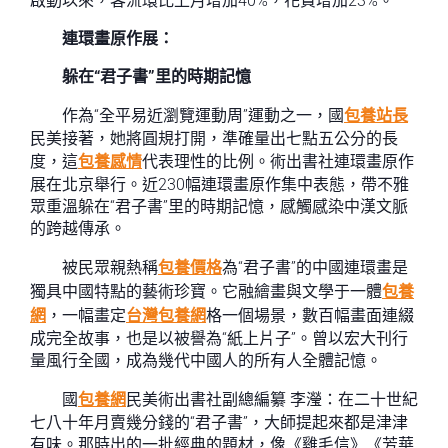
啟動以來，客流環比上月增加40%，花費增加23%。
連環畫原作展：
躲在“君子書”里的時期記憶
作為“全平易近瀏覽運動周”運動之一，國
包養站長
民美接著，她將圓規打開，準確量出七點五公分的長
度，這
包養感情
代表理性的比例。術出書社連環畫原作
展在北京舉行。近230幅連環畫原作集中表態，帶不雅
眾重溫躲在“君子書”里的時期記憶，感觸感染中漢文脈
的跨越傳承。
被民眾親熱稱
包養價格
為“君子書”的中國連環畫是
獨具中國特點的藝術珍寶。它融繪畫與文學于一體
包養
網
，一幅畫定
台灣包養網
格一個場景，數百幅畫面連綴
成完全故事，也是以被譽為“紙上片子”。曾以宏大刊行
量風行全國，成為幾代中國人的所有人全體記憶。
國
包養網
民美術出書社副總編纂 李瀅：在二十世紀
七八十年月賣幾分錢的“君子書”，大師提起來都是津津
有味。那時出的一批經典的題材，像《雞毛信》《芳華