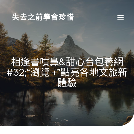
Skip
to
content
失去之前學會珍惜
相逢書噴鼻&甜心台包養網
#32;“瀏覽 +”點亮各地文旅新
體驗