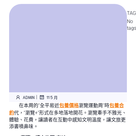
TAG
No
tag
|
ADMIN
11 5 月
在本周的“全平易近
包養價格
瀏覽運動周”時
包養合
約
代，“瀏覽+”形式在多地落地開花。瀏覽牽手不雅光、
體驗、花費，讓讀者在互動中感知文明溫度，讓文旅更
添書噴鼻味。