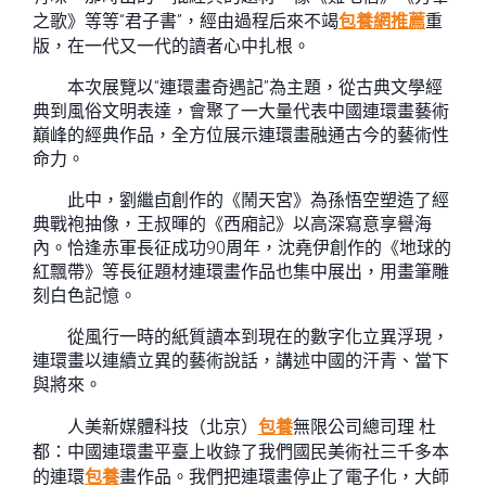
之歌》等等“君子書”，經由過程后來不竭
包養網推薦
重
版，在一代又一代的讀者心中扎根。
本次展覽以“連環畫奇遇記”為主題，從古典文學經
典到風俗文明表達，會聚了一大量代表中國連環畫藝術
巔峰的經典作品，全方位展示連環畫融通古今的藝術性
命力。
此中，劉繼卣創作的《鬧天宮》為孫悟空塑造了經
典戰袍抽像，王叔暉的《西廂記》以高深寫意享譽海
內。恰逢赤軍長征成功90周年，沈堯伊創作的《地球的
紅飄帶》等長征題材連環畫作品也集中展出，用畫筆雕
刻白色記憶。
從風行一時的紙質讀本到現在的數字化立異浮現，
連環畫以連續立異的藝術說話，講述中國的汗青、當下
與將來。
人美新媒體科技（北京）
包養
無限公司總司理 杜
都：中國連環畫平臺上收錄了我們國民美術社三千多本
的連環
包養
畫作品。我們把連環畫停止了電子化，大師