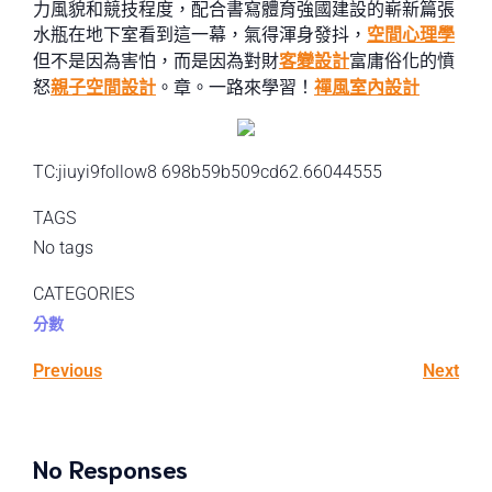
力風貌和競技程度，配合書寫體育強國建設的嶄新篇張
水瓶在地下室看到這一幕，氣得渾身發抖，
空間心理學
但不是因為害怕，而是因為對財
客變設計
富庸俗化的憤
怒
親子空間設計
。章。一路來學習！
禪風室內設計
TC:jiuyi9follow8 698b59b509cd62.66044555
TAGS
No tags
CATEGORIES
分數
Previous
Next
No Responses