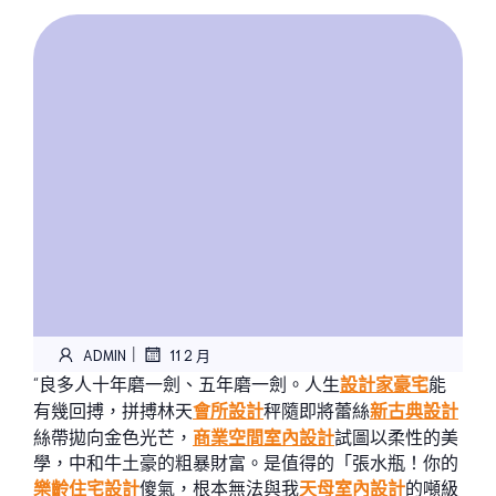
|
ADMIN
11 2 月
“良多人十年磨一劍、五年磨一劍。人生
設計家豪宅
能
有幾回搏，拼搏林天
會所設計
秤隨即將蕾絲
新古典設計
絲帶拋向金色光芒，
商業空間室內設計
試圖以柔性的美
學，中和牛土豪的粗暴財富。是值得的「張水瓶！你的
樂齡住宅設計
傻氣，根本無法與我
天母室內設計
的噸級