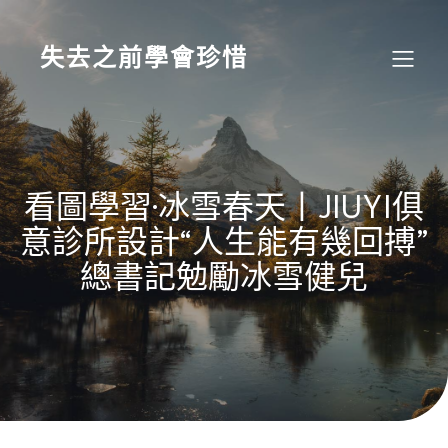
Skip
to
content
失去之前學會珍惜
看圖學習·冰雪春天丨JIUYI俱
意診所設計“人生能有幾回搏”
總書記勉勵冰雪健兒