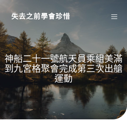
Skip
to
content
失去之前學會珍惜
神船二十一號航天員乘組美滿
到九宮格聚會完成第三次出艙
運動