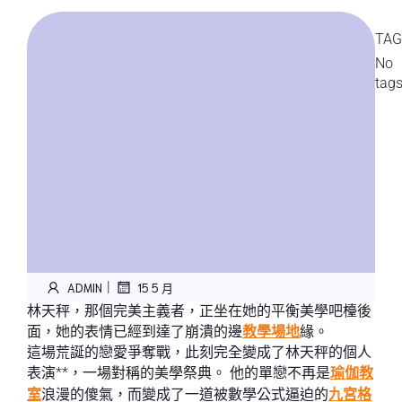
TAG
No
tag
|
ADMIN
15 5 月
林天秤，那個完美主義者，正坐在她的平衡美學吧檯後
面，她的表情已經到達了崩潰的邊
教學場地
緣。
這場荒誕的戀愛爭奪戰，此刻完全變成了林天秤的個人
表演**，一場對稱的美學祭典。 他的單戀不再是
瑜伽教
室
浪漫的傻氣，而變成了一道被數學公式逼迫的
九宮格