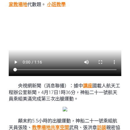
家教場地
代數題。
小班教學
央視網新聞（消息聯播）：據中
講座
國載人航天工
程辦公室新聞，4月17日1時36分，神船二十一號航天
員乘組美滿完成第三次出艙運動。
顛末約5.5小時的出艙運動，神船二十一號乘組航
天員張陸、
教學場地
共享空間
武飛、張洪章
訪談
親密協