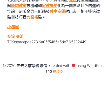
圈
舞蹈教室
被機器轉
家教場地
化為一團團彩虹色的邏輯
悖論，朝著金箔千紙鶴發
共享空間
射出去。相干迷信試
驗與技巧實
九宮格
驗。
小樹屋
交流
交流
TC:9spacepos273 6a05f5485a5de7.95202449
© 2026 失去之前學會珍惜. Created with
using WordPress
and
Kubio