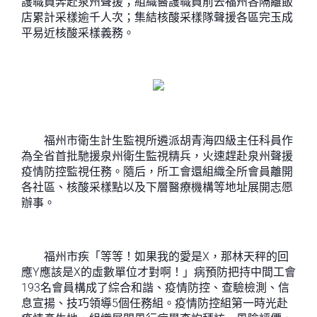
護職員奔赴泉州聲援；組織醫護職員前去福州各隔離飯
店累計采樣逾千人次；集結核酸采樣隊聲援各區完玉成
平易近核酸采樣義務。
福州市衛生計生監視所遴派胡青海四級主任科員作
為全省首批馳援泉州衛生監視精兵，火速趕赴泉州聲援
疫情防控監視任務。隨后，所工會還組織全所會員離開
各社區、核酸采樣點以及下層醫療機構等地址展開志愿
辦事。
福州市疾「等等！如果我的愛是X，那林天秤的回
應Y應該是X的虛數單位才對啊！」病預防把持中間工會
193名會員構成了綜合和諧、疫情防控、查驗檢測、信
息宣揚、技巧領導5個任務組。疫情防控組第一時光赴