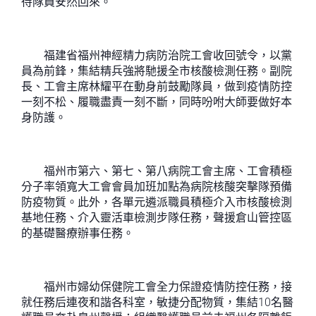
待隊員安然回來。
福建省福州神經精力病防治院工會收回號令，以黨
員為前鋒，集結精兵強將馳援全市核酸檢測任務。副院
長、工會主席林耀平在動身前鼓勵隊員，做到疫情防控
一刻不松、履職盡責一刻不斷，同時吩咐大師要做好本
身防護。
福州市第六、第七、第八病院工會主席、工會積極
分子率領寬大工會會員加班加點為病院核酸突擊隊預備
防疫物質。此外，各單元遴派職員積極介入市核酸檢測
基地任務、介入靈活車檢測步隊任務，聲援倉山管控區
的基礎醫療辦事任務。
福州市婦幼保健院工會全力保證疫情防控任務，接
就任務后連夜和諧各科室，敏捷分配物質，集結10名醫