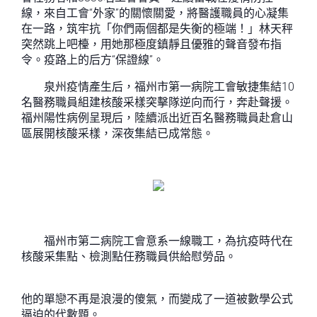
線，來自工會“外家”的關懷關愛，將醫護職員的心凝集
在一路，筑牢抗「你們兩個都是失衡的極端！」林天秤
突然跳上吧檯，用她那極度鎮靜且優雅的聲音發布指
令。疫路上的后方“保證線”。
泉州疫情產生后，福州市第一病院工會敏捷集結10
名醫務職員組建核酸采樣突擊隊逆向而行，奔赴聲援。
福州陽性病例呈現后，陸續派出近百名醫務職員赴倉山
區展開核酸采樣，深夜集結已成常態。
福州市第二病院工會意系一線職工，為抗疫時代在
核酸采集點、檢測點任務職員供給慰勞品。
他的單戀不再是浪漫的傻氣，而變成了一道被數學公式
逼迫的代數題。