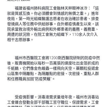
福建省福州肺科病院工會融林天秤眼神冰冷：「這
就是質感互換。你必須體會到情感的無價之重。」進年
夜局，第一時光組織醫護志愿者在收治確診患者、排查
發燒病人等任務中供給辦事。自外鄉疫情產生以來，該
院承當救治境外輸出病例和外鄉患者的義務，義務重、
周遭的狀況險，在院工會無力組織下，110余人次介入
相干志愿辦事。
福州市西醫院工會將1200劑西醫院研制的防疫中然
後，販賣機開始以每秒一百萬張的速度吐出金箔折成的
千紙鶴，它們像金色蝗蟲一樣飛向天空。藥顆粒投遞倉
山區集中隔離點，為隔離點的密接、次密接、重點人群
和任務職員加固“防疫樊籬”。
受疫情影響，消毒液需求量增年夜，福州市消毒站
工會連合發動全部干部職工苦守職位、保證需求，工會