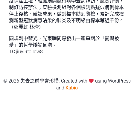
疫情產生地，組織展開風行病學查詢拜訪、風險評價，
制訂防控辦法；查驗檢測組對各個檢測點疑似病例標本
停止復核、確認成果，做到標本隨到隨檢，累計完成檢
測新型冠狀病毒沾染的肺炎及不明緣由標本等近千份。
（郭麗虹 林瀅）
圓規刺中藍光，光束瞬間爆發出一連串關於「愛與被
愛」的哲學辯論氣泡。
TC:jiuyi9follow8
© 2026 失去之前學會珍惜. Created with
using WordPress
and
Kubio