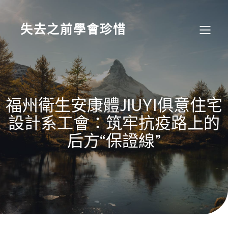
Skip
to
content
失去之前學會珍惜
福州衛生安康體JIUYI俱意住宅
設計系工會：筑牢抗疫路上的
后方“保證線”