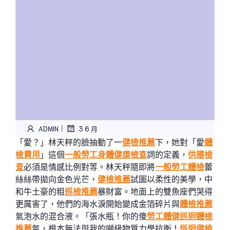
|
ADMIN
3 6 月
「愛？」林天秤的臉抽動了一
健檢推薦
下，她對「愛
體
檢費用
」這個
一般勞工身體健康檢查
詞的定義，
供膳檢
查
必須是情感比例對等。林天秤隨即將
一般勞工體檢
蕾
絲絲帶拋向金色光芒，
健檢推薦
試圖以柔性的美學，中
和牛土豪的粗
巡檢推薦
暴財富。地面上的雙魚座們哭得
更厲害了，他們的海水淚開始變成金箔碎片與
體檢推薦
氣泡水的混合液。「張水瓶！你的傻
勞工體健
巡迴體檢
推薦
氣，根本無法與我的噸級物質力學抗衡！
巡迴健檢