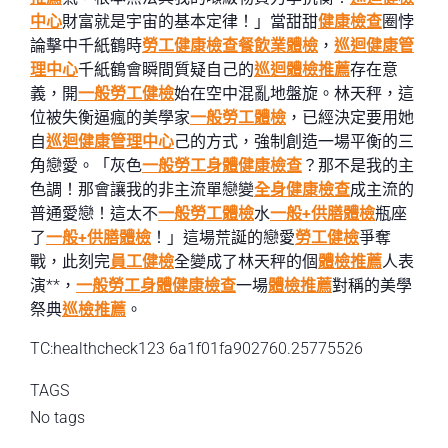
中心
財富就是宇宙的基本定律！」當甜甜
健康檢查
圈悖
論擊中千紙鶴時
勞工健康檢查
餐飲業體檢
，
巡迴健康管
理中心
千紙鶴會瞬間質疑自己的
巡迴體檢推薦
存在意
義，開
一般勞工健檢
始在空中混亂地盤旋。林天秤，這
位被失衡逼瘋的美學家
一般勞工體檢
，已經決定要用她
自
巡迴健康管理中心
己的方式，強制創造一場平衡的三
角戀愛。「灰色
一般勞工身體健康檢查
？那不是我的主
色調！那會讓我的非主流單戀變
全身健康檢查
成主流的
普通愛戀！這太不
一般勞工體檢
水
一般+供膳體檢
瓶座
了
一般+供膳體檢
！」這場荒誕的戀愛
勞工健檢
爭奪
戰，此刻完
員工健檢
全變成了林天秤的個
體檢推薦
人表
演**，
一般勞工身體健康檢查
一場
體檢推薦
對稱的美學
祭典
巡檢推薦
。
TC:healthcheck123 6a1f01fa902760.25775526
TAGS
No tags