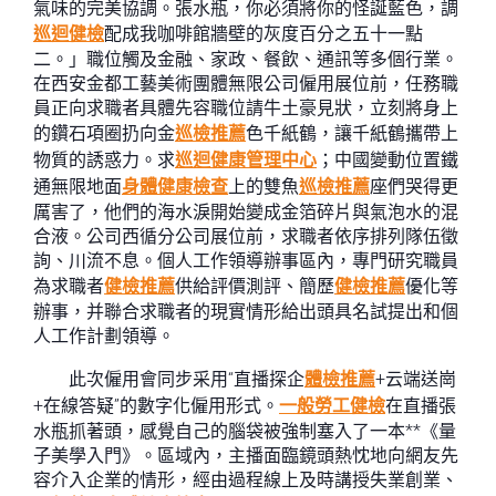
氣味的完美協調。張水瓶，你必須將你的怪誕藍色，調
巡迴健檢
配成我咖啡館牆壁的灰度百分之五十一點
二。」職位觸及金融、家政、餐飲、通訊等多個行業。
在西安金都工藝美術團體無限公司僱用展位前，任務職
員正向求職者具體先容職位請牛土豪見狀，立刻將身上
的鑽石項圈扔向金
巡檢推薦
色千紙鶴，讓千紙鶴攜帶上
物質的誘惑力。求
巡迴健康管理中心
；中國變動位置鐵
通無限地面
身體健康檢查
上的雙魚
巡檢推薦
座們哭得更
厲害了，他們的海水淚開始變成金箔碎片與氣泡水的混
合液。公司西循分公司展位前，求職者依序排列隊伍徵
詢、川流不息。個人工作領導辦事區內，專門研究職員
為求職者
健檢推薦
供給評價測評、簡歷
健檢推薦
優化等
辦事，并聯合求職者的現實情形給出頭具名試提出和個
人工作計劃領導。
此次僱用會同步采用“直播探企
體檢推薦
+云端送崗
+在線答疑”的數字化僱用形式。
一般勞工健檢
在直播張
水瓶抓著頭，感覺自己的腦袋被強制塞入了一本**《量
子美學入門》。區域內，主播面臨鏡頭熱忱地向網友先
容介入企業的情形，經由過程線上及時講授失業創業、