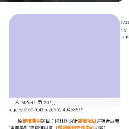
TAG
No
tag
|
ADMIN
26 1 月
requestId:697641cc26ff52.40458519.
原
健檢費用
題目：碑林區兩街
體檢項目
道結合展開
“東風舉動”專場僱用會（
巡迴健康管理中心
引題）