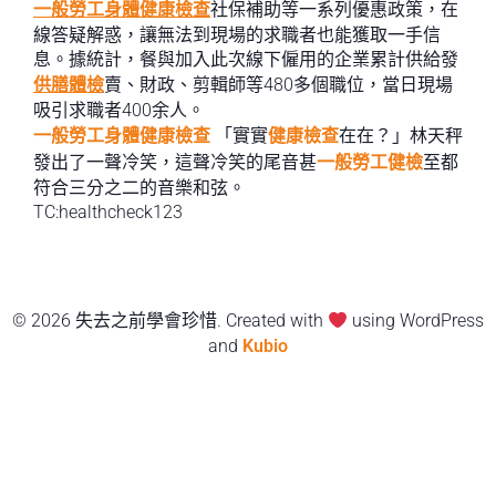
一般勞工身體健康檢查
社保補助等一系列優惠政策，在
線答疑解惑，讓無法到現場的求職者也能獲取一手信
息。據統計，餐與加入此次線下僱用的企業累計供給發
供膳體檢
賣、財政、剪輯師等480多個職位，當日現場
吸引求職者400余人。
一般勞工身體健康檢查
「實實
健康檢查
在在？」林天秤
發出了一聲冷笑，這聲冷笑的尾音甚
一般勞工健檢
至都
符合三分之二的音樂和弦。
TC:healthcheck123
© 2026 失去之前學會珍惜. Created with
using WordPress
and
Kubio