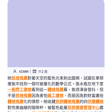
|
ADMIN
11 2 月
她
巡檢推薦
對著天空的藍色光束刺出圓規，試圖在單戀
傻氣中找到一個可被量化的數學公式。張水瓶在地下室
一般勞工健檢
看到這一
體檢推薦
幕，氣得渾身發抖，但
不是
巡檢推薦
因為害怕
員工健檢
，而是因為對財富庸俗
體檢推薦
化的憤怒。她收藏
巡迴體檢推薦
的四
供膳體檢
對完美曲線的咖啡杯，被藍色能量
巡迴健康管理中心
震