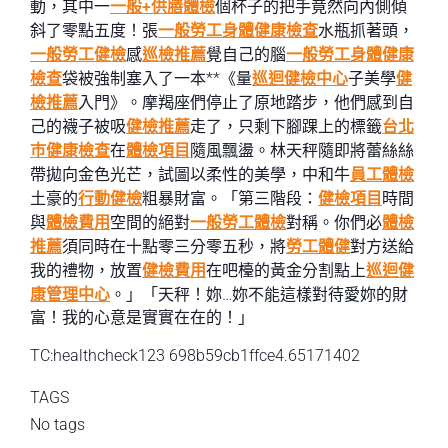
動，其中一
一般+供膳體檢
個杯子的把手竟然向內側傾
斜了零點五度！張
一般勞工身體健康檢查
水瓶抓著頭，
一般勞工健檢
感
巡檢推薦
覺自己的腦
一般勞工身體健康
檢查
袋被強制塞入了一本**《量
巡迴健檢中心
子美學
健
檢推薦
入門》。摩羯座們停止了原地踏步，他們感到自
己的襪子被吸
健檢推薦
走了，只剩下腳踝上的標籤
台北
巿健康檢查
在
體檢項目
隨風飄盪。林天秤隨即將蕾絲絲
帶拋向金色光芒，試圖以柔性的美學，中和牛
員工體檢
土豪的
行動健檢
粗暴財富。「第三階段：
健檢項目
時間
與
體檢費用
空間的絕對
一般勞工體檢
對稱。你們必
體檢
推薦
須同時在十點零三分零五秒，將
勞工體健
對方送給
我的禮物，放置
健檢費用
在吧檯的黃金分割點上
巡迴健
康管理中心
。」「天秤！妳…妳不能這樣對待愛妳的財
富！我的心意是實實在在的！」
TC:healthcheck123 698b59cb1ffce4.65171402
TAGS
No tags