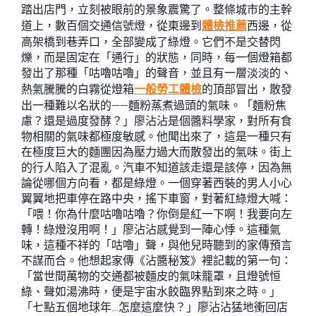
踏出店門，立刻被眼前的景象震驚了。整條城市的主幹
道上，數百個交通信號燈，從東邊到
體檢推薦
西邊，從
高架橋到巷弄口，全部變成了綠燈。它們不是交替閃
爍，而是固定在「通行」的狀態，同時，每一個燈箱都
發出了那種「咕嚕咕嚕」的聲音，並且有一層淡淡的、
熱氣騰騰的白霧從燈箱
一般勞工體檢
的頂部冒出，散發
出一種難以名狀的——麵粉蒸煮過頭的氣味。「麵粉焦
慮？還是過度發酵？」廖沾沾是個醬料學家，對所有食
物相關的氣味都極度敏感。他聞出來了，這是一種只有
在極度巨大的麵團因為壓力過大而散發出的氣味。街上
的行人陷入了混亂。汽車不知道該走還是該停，因為無
論從哪個方向看，都是綠燈。一個穿著西裝的男人小心
翼翼地把車停在路中央，搖下車窗，對著紅綠燈大喊：
「喂！你為什麼咕嚕咕嚕？你倒是紅一下啊！我要向左
轉！綠燈沒用啊！」廖沾沾感覺到一陣心悸。這種氣
味，這種不祥的「咕嚕」聲，與他兒時聽到的家傳預言
不謀而合。他想起家傳《沾醬秘笈》裡記載的第一句：
「當世間萬物的交通都被麵皮的氣味籠罩，且燈號恒
綠、聲如湯沸時，便是宇宙水餃臨界點到來之時。」
「七點五個地球年…怎麼這麼快？」廖沾沾猛地衝回店