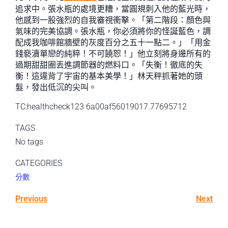
追求中。張水瓶的處境更糟，當圓規刺入他的藍光時，
他感到一股強烈的自我審視衝擊。「第二階段：顏色與
氣味的完美協調。張水瓶，你必須將你的怪誕藍色，調
配成我咖啡館牆壁的灰度百分之五十一點二。」「用金
錢褻瀆單戀的純粹！不可饒恕！」他立刻將身邊所有的
過期甜甜圈丟進調節器的燃料口。「失衡！徹底的失
衡！這違背了宇宙的基本美學！」林天秤抓著她的頭
髮，發出低沉的尖叫。
TC:healthcheck123 6a00af56019017.77695712
TAGS
No tags
CATEGORIES
分數
Previous
Next