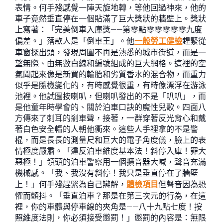
表情。何手殘感覺一陣天旋地轉，等他回過神來，他的
車子竟然垂直停在一個貼滿了巨大獎狀的牆壁上。獎狀
上寫著：「完美倒車入庫獎——第零點零零零零零九度
偏差。」落款人是「倒車王」。他
一般勞工健檢
趕緊從
車窗探出頭，發現周圍不再是熟悉的城市街道，而是一
望無際、由無數白線和編號組成的巨大網格。這裡的空
氣聞起來像是新買的輪胎和劣質香水的混合物，而重力
似乎是隨機變化的，有時感覺很重，有時像漂浮在游泳
池裡。他試圖按喇叭，但喇叭發出的不是「叭叭」，而
是他童年時學會的、關於泊車口訣的魔性兒歌。四面八
方傳來了刺耳的剎車聲，接著，一群穿著反光背心和戴
著白色安全帽的人朝他衝來。這些人手裡拿的不是警
棍，而是長長的測量尺和巨大的電子角度儀，臉上的表
情極度嚴肅。「違反泊車維度基本法！斜停入庫！罪大
惡極！」領頭的泊車警察用一個擴音器大喊，聲音充滿
機械感。「我、我沒有斜停！我只是垂直停在了牆壁
上！」何手殘趕緊為自己辯解，
體檢項目
但聲音因為恐
懼而顫抖。「垂直泊車？那是在第三次元的行為，在這
裡，你的車體與停車線的夾角是——八十九點七度！按
照維度法則，你必須接受懲罰！」懲罰的內容是：無限