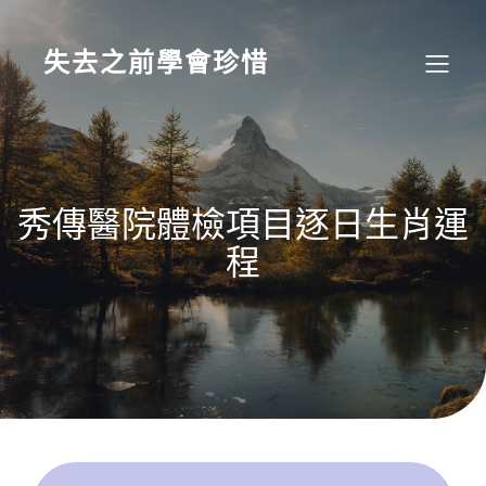
Skip
to
content
失去之前學會珍惜
秀傳醫院體檢項目逐日生肖運
程