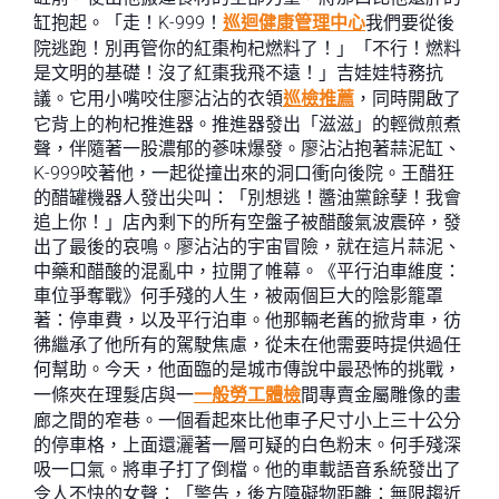
缸抱起。「走！K-999！
巡迴健康管理中心
我們要從後
院逃跑！別再管你的紅棗枸杞燃料了！」「不行！燃料
是文明的基礎！沒了紅棗我飛不遠！」吉娃娃特務抗
議。它用小嘴咬住廖沾沾的衣領
巡檢推薦
，同時開啟了
它背上的枸杞推進器。推進器發出「滋滋」的輕微煎煮
聲，伴隨著一股濃郁的蔘味爆發。廖沾沾抱著蒜泥缸、
K-999咬著他，一起從撞出來的洞口衝向後院。王醋狂
的醋罐機器人發出尖叫：「別想逃！醬油黨餘孽！我會
追上你！」店內剩下的所有空盤子被醋酸氣波震碎，發
出了最後的哀鳴。廖沾沾的宇宙冒險，就在這片蒜泥、
中藥和醋酸的混亂中，拉開了帷幕。《平行泊車維度：
車位爭奪戰》何手殘的人生，被兩個巨大的陰影籠罩
著：停車費，以及平行泊車。他那輛老舊的掀背車，彷
彿繼承了他所有的駕駛焦慮，從未在他需要時提供過任
何幫助。今天，他面臨的是城市傳說中最恐怖的挑戰，
一條夾在理髮店與一
一般勞工體檢
間專賣金屬雕像的畫
廊之間的窄巷。一個看起來比他車子尺寸小上三十公分
的停車格，上面還灑著一層可疑的白色粉末。何手殘深
吸一口氣。將車子打了倒檔。他的車載語音系統發出了
令人不快的女聲：「警告，後方障礙物距離：無限趨近