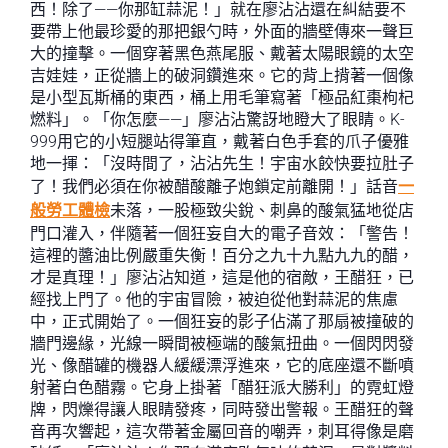
西！除了——你那缸蒜泥！」就在廖沾沾還在糾結要不
要帶上他最珍愛的那把銀勺時，外面的牆壁傳來一聲巨
大的撞擊。一個穿著黑色燕尾服、戴著太陽眼鏡的太空
吉娃娃，正從牆上的破洞鑽進來。它的背上揹著一個像
是小型瓦斯桶的東西，桶上用毛筆寫著「極品紅棗枸杞
燃料」。「你怎麼——」廖沾沾驚訝地瞪大了眼睛。K-
999用它的小短腿站得筆直，戴著白色手套的爪子優雅
地一揮：「沒時間了，沾沾先生！宇宙水餃快要拉肚子
了！我們必須在你被醋酸離子炮鎖定前離開！」話音
一
般勞工體檢
未落，一股極致尖銳、刺鼻的酸氣猛地從店
門口灌入，伴隨著一個狂妄自大的電子音效：「警告！
這裡的醬油比例嚴重失衡！百分之九十九點九九的醋，
才是真理！」廖沾沾知道，這是他的宿敵，王醋狂，已
經找上門了。他的宇宙冒險，被迫從他對蒜泥的焦慮
中，正式開始了。一個狂妄的影子佔滿了那扇被撞破的
牆門邊緣，光線一瞬間被極端的酸氣扭曲。一個閃閃發
光、像醋罐的機器人緩緩漂浮進來，它的底座還不斷噴
射著白色醋霧。它身上掛著「醋狂派大勝利」的霓虹燈
牌，閃爍得讓人眼睛發疼，同時發出警報。王醋狂的聲
音再次響起，這次帶著金屬回音的嘲弄，刺耳得像是磨