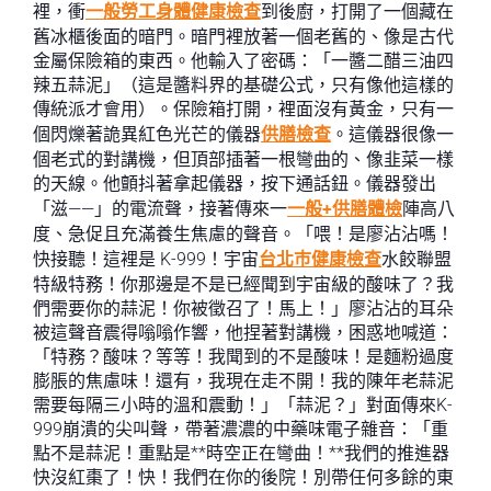
裡，衝
一般勞工身體健康檢查
到後廚，打開了一個藏在
舊冰櫃後面的暗門。暗門裡放著一個老舊的、像是古代
金屬保險箱的東西。他輸入了密碼：「一醬二醋三油四
辣五蒜泥」（這是醬料界的基礎公式，只有像他這樣的
傳統派才會用）。保險箱打開，裡面沒有黃金，只有一
個閃爍著詭異紅色光芒的儀器
供膳檢查
。這儀器很像一
個老式的對講機，但頂部插著一根彎曲的、像韭菜一樣
的天線。他顫抖著拿起儀器，按下通話鈕。儀器發出
「滋——」的電流聲，接著傳來一
一般+供膳體檢
陣高八
度、急促且充滿養生焦慮的聲音。「喂！是廖沾沾嗎！
快接聽！這裡是 K-999！宇宙
台北巿健康檢查
水餃聯盟
特級特務！你那邊是不是已經聞到宇宙級的酸味了？我
們需要你的蒜泥！你被徵召了！馬上！」廖沾沾的耳朵
被這聲音震得嗡嗡作響，他捏著對講機，困惑地喊道：
「特務？酸味？等等！我聞到的不是酸味！是麵粉過度
膨脹的焦慮味！還有，我現在走不開！我的陳年老蒜泥
需要每隔三小時的溫和震動！」「蒜泥？」對面傳來K-
999崩潰的尖叫聲，帶著濃濃的中藥味電子雜音：「重
點不是蒜泥！重點是**時空正在彎曲！**我們的推進器
快沒紅棗了！快！我們在你的後院！別帶任何多餘的東