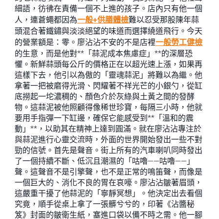
細語，彷彿在責備一個不上進的孩子。店內只有他一個
人，連蒼蠅都因為
一般+供膳體檢
難以忍受那股陳年蒜
頭混合著鐵鏽與淡淡絕望的味道而選擇繞道飛行。今天
的營業額是：零。廖沾沾不安的不是店裡
一般勞工健檢
的生意，而是他對**「蒜泥成本焦慮症」**的深層恐
懼。新鮮蒜頭每公斤的價格正在以超光速上漲，如果再
這樣下去，他引以為傲的「靈魂蒜泥」將難以為繼。他
拿著一把被磨得光滑、閃耀著不祥光芒的小銀勺，從缸
底撈起一坨濃稠的、顏色介於灰綠與土黃之間的發酵
物。這蒜泥被他照顧得像稀世珍寶，每隔三小時，他就
要用手指彈一下缸邊，確保它能感受到**「溫和的震
動」**，以助其在精神上達到圓滿。就在廖沾沾專注於
與蒜泥進行心靈交流時，外面的世界開始發出一些不對
勁的信號。首先是聲音。街上所有的汽車喇叭同時發出
了一個持續不斷、低沉且潮濕的「咕嚕——咕嚕——」
聲。這聲音不是引擎聲，也不是正常的鳴笛聲，而像是
一個巨大的、消化不良的胃在哀嚎。廖沾沾皺著眉頭，
這嚴重干擾了他蒜泥的「寧靜冥想」。他決定出去看個
究竟，順手從桌上拿了一張髒兮兮的，印著《沾醬秘
笈》封面的皺衛生紙，塞進口袋以備不時之需。他一腳