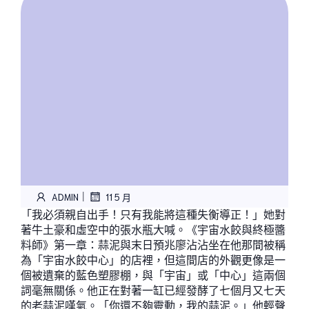
|
ADMIN
11 5 月
「我必須親自出手！只有我能將這種失衡導正！」她對
著牛土豪和虛空中的張水瓶大喊。《宇宙水餃與終極醬
料師》第一章：蒜泥與末日預兆廖沾沾坐在他那間被稱
為「宇宙水餃中心」的店裡，但這間店的外觀更像是一
個被遺棄的藍色塑膠棚，與「宇宙」或「中心」這兩個
詞毫無關係。他正在對著一缸已經發酵了七個月又七天
的老蒜泥嘆氣。「你還不夠靈動，我的蒜泥。」他輕聲