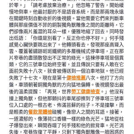
於零。」「請考慮放棄治療。」他忽略了警告，開始緩
慢地倒車。他最討厭的不是語音系統，而是那兩塊永遠
在關鍵時刻自動收折的後視鏡。當他需要它們來判斷車
體與那座價值不菲的銅製獨角獸雕像之間的距離時，它
們卻像兩片羞澀的耳朵一樣，優雅地縮了回去。同時發
出低語：「你還是別看了，反正你也停不好。」何手殘
感覺心臟快要跳出來了。他轉頭看去，發現那座高聳入
雲、覆蓋著鏽跡斑斑鐵網的多層機械式停車塔，正在那
片窄巷的盡頭散發出不正常的綠光。這棟停車塔是個異
類，它的三號車位始終空著，並且傳說只要有人敢在它
面前失敗十八次，就會被傳送到一個泊車地獄。他已經
失敗了十七次。現在是第十
健檢推薦
八次。他打了方向
盤，車頭朝著銅獨角獸的方向猛地偏轉。後視鏡發出最
後的溫柔提醒：「再見，世界
勞工健康檢查
。」他沒有
撞上獨角獸，但他那顫抖的車尾卻擦到了停車塔三號車
位入口處的一根古老、佈滿苔蘚的柱子。不是撞擊，而
是輕柔的
餐飲業體檢
碰觸，像戀人之間的耳語。接著，
一道濃郁的、像薄荷口香糖一樣的綠色光芒。猛地從柱
子爆發出來，瞬間吞噬了何手殘和他的掀背車。光芒消
失後，窄巷恢復了平靜，只剩下獨角獸雕像一臉困惑的