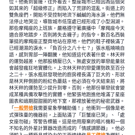
位。他衝到窗邊，往外看去。整座城市已經因為這個突
如其來的「超級修正」而陷入了荒謬的混亂。街道上的
雙魚座們，開始不受控制地流下鹹鹹的海水淚，他們無
法停止地哭泣，導致城市低窪處已經形成了小型潟湖。
那些摩羯座的上班族，嚴格遵守著廣播中「摩羯座今天
適合原地踏步，否則將失去襪子」的指令。數百名西裝
筆挺的摩羯座正整齊地站在原地，他們的鞋子裡裝滿了
已經潮濕的淚水。「負百分之八十七？」張水瓶喃喃自
語，感到胃部一陣翻騰，他知道這代表著什麼。林天秤
的運勢越差，他那股積壓已久、無處安放的單戀能量就
會越發瘋狂地實體化。上次林天秤的戀愛運勢跌至百分
之二十，張水瓶就發現他的廚房裡長滿了巨大的、形狀
是林天秤側臉的粉紅色蘑菇。他必須在今天結束前，將
林天秤的運勢至少提升到零。否則，他那份單戀就會變
成某種具備攻擊性的實體。他緊張地跑進他堆滿了星座
圖表和過期甜甜圈的地下室，那裡放著他的秘密武器。
「
一般勞檢
我需要星象學輔助儀！」他衝到一個像是老
式彈珠臺的機器前，上面貼滿了「巨蟹座已哭」、「處
女座勿碰」等警告標籤。這是他用廢棄的唱片機和一個
不知名的外星計算器改造而成的「情感調節器」。他必