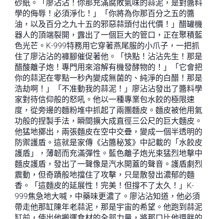
砂紙。「廖沾沾！你那充滿腐敗氣味的蒜泥，是對醬料
學的侮辱！必須淨化！」「你將為你那百分之五的醬
油，以及百分之九十五的邪惡蒜頭付出代價！」醋罐機
器人的頂端裂開，露出了一個巨大的管口，正在聚積藍
色光芒。K-999特務用它穿著燕尾服的小爪子，一把抓
住了廖沾沾的褲腳催促著他。「快點！沾沾先生！那是
醋酸離子炮！專門用來溶解有機發酵物的！」「它會把
你的蒜泥在零點一秒內變成無菌的、純淨的白醋！那是
浩劫啊！」「不准動我的蒜泥！」廖沾沾發出了醬料學
家對待信仰般的怒吼。他以一種專業包水餃的極限速
度，從旁邊的麵粉堆中抓起了兩團麵皮。麵皮被他用氣
功般的捏製手法，瞬間擴大成直徑三公尺的巨大麵皮。
他猛地擲出，兩張麵皮在空中交疊，變成一個半透明的
防禦護盾。這就是家傳《沾醬秘笈》中記載的「水餃皮
護盾」，薄韌而充滿彈性。藍色離子炮光束猛烈地擊中
麵皮護盾，發出了一聲像是汽水開蓋的聲音。護盾劇烈
震動，但奇蹟般地擋住了攻擊，只是散發出濃郁的麵
香。「這麵皮的延展性！完美！但撐不了太久！」K-
999焦急地大喊，中藥味更濃了。廖沾沾知道，他必須
帶走他那缸陳年老蒜泥，那是宇宙的希望。他跑到蒜泥
缸前，使出他搬運食材的全部力量，將那口比他還胖的