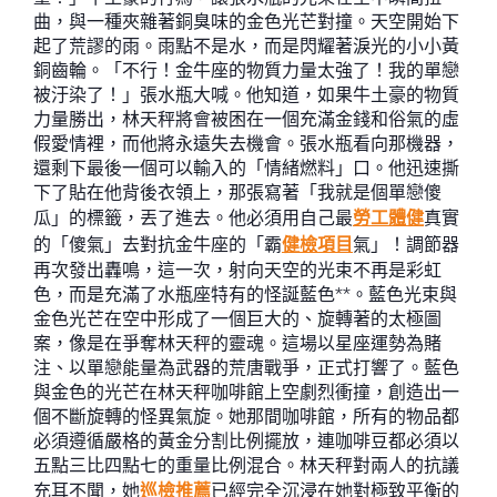
曲，與一種夾雜著銅臭味的金色光芒對撞。天空開始下
起了荒謬的雨。雨點不是水，而是閃耀著淚光的小小黃
銅齒輪。「不行！金牛座的物質力量太強了！我的單戀
被汙染了！」張水瓶大喊。他知道，如果牛土豪的物質
力量勝出，林天秤將會被困在一個充滿金錢和俗氣的虛
假愛情裡，而他將永遠失去機會。張水瓶看向那機器，
還剩下最後一個可以輸入的「情緒燃料」口。他迅速撕
下了貼在他背後衣領上，那張寫著「我就是個單戀傻
瓜」的標籤，丟了進去。他必須用自己最
勞工體健
真實
的「傻氣」去對抗金牛座的「霸
健檢項目
氣」！調節器
再次發出轟鳴，這一次，射向天空的光束不再是彩虹
色，而是充滿了水瓶座特有的怪誕藍色**。藍色光束與
金色光芒在空中形成了一個巨大的、旋轉著的太極圖
案，像是在爭奪林天秤的靈魂。這場以星座運勢為賭
注、以單戀能量為武器的荒唐戰爭，正式打響了。藍色
與金色的光芒在林天秤咖啡館上空劇烈衝撞，創造出一
個不斷旋轉的怪異氣旋。她那間咖啡館，所有的物品都
必須遵循嚴格的黃金分割比例擺放，連咖啡豆都必須以
五點三比四點七的重量比例混合。林天秤對兩人的抗議
充耳不聞，她
巡檢推薦
已經完全沉浸在她對極致平衡的