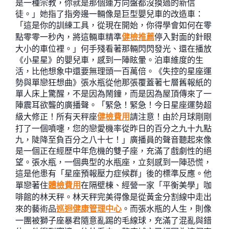
是一種宗教，你就是那個連方向盤都沒摸過的新信
徒。」她指了指旁邊一輛像是巨型嬰兒車的改造車：
「這是你的訓練工具，從現在開始，你得學會如何在零
點零零一秒內，將這輛車精準
健檢推薦
停入對面的針眼
大小的車位裡。」何手殘看著那輛閃閃發光、還在播放
《小星星》的嬰兒車，感到一陣眩暈。泊車維度的生
活，比他想象中還要無理頭一百萬倍。《失控的星座運
勢與單戀狂想曲》張水瓶從他那張覆蓋著七層舊報紙的
單人床上驚醒，不是因為鬧鐘，而是因為屋頂傳來了一
陣震耳欲聾的廣播聲。「緊急！緊急！今日星座運勢超
級大修正！所有天秤座
健檢費用
請注意！由於月球剛剛
打了一個噴嚏，您的戀愛機率從昨日的百分之九十九點
九，陡降至負百分之八十七！」廣播員的聲音聽起來像
是一個正在經歷中年危機的雙子座，充滿了戲劇性的絕
望。張水瓶，一個典型的水瓶座，立刻感到一陣恐慌，
這是他患有「星座預報壓力症候群」後的標準反應。他
單戀著住
體檢費用
在隔壁棟、經營一家「平衡美學」咖
啡館的林天秤。林天秤完美得像是從黃金分割線中走出
來的藝術品
巡迴健康管理中心
。而張水瓶的人生，則像
一團被獅子座暴君隨意亂踢的毛線球，充滿了混亂與錯