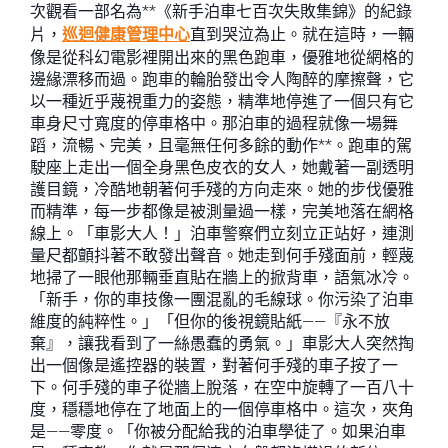
次觀看一部名為**《新手泊車七百次失敗集錦》的紀錄
片，
巡迴健康管理中心
直到哭泣為止。就在這時，一輛
像是從科幻電影裡開出來的黑色跑車，優雅地從網格的
邊緣漂移而過。跑車的輪胎發出令人陶醉的摩擦聲，它
以一種近乎蔑視重力的姿態，精準地停進了一個只有它
車身尺寸寬度的停車格中。那泊車的過程就像一場舞
蹈，流暢、完美，且毫無任何多餘的動作**。跑車的駕
駛座上走出一個全身黑色皮衣的女人，她戴著一副透明
護目鏡，冷酷地朝著何手殘的方向走來。她的步伐優雅
而精準，每一步都像是被測量過一樣，完美地落在網格
線上。「車影大人！」泊車警察們立刻立正站好，連測
量尺都顫抖著不敢發出聲音。她走到何手殘面前，輕蔑
地掃了一眼他那輛垂直貼在牆上的掀背車，語氣冰冷。
「新手，你的車技像一團混亂的毛線球。你污染了泊車
維度的純粹性。」「但你的後視鏡貼紙——『永不放
棄』，讓我看到了一絲愚蠢的勇氣。」車影大人突然掏
出一個像是遙控器的裝置，對著何手殘的車子按了一
下。何手殘的車子從牆上脫落，在空中旋轉了一百八十
度，穩穩地停在了地面上的一個停車格中。這次，夾角
是——零度。「你被分配給我的泊車學徒了。如果泊車