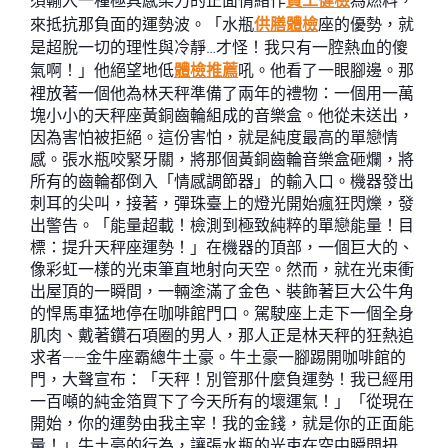
須輸入一種極具感染力的正面情緒作
員工健檢
為燃料，
來抵抗那負面的運勢波。「水瓶
供膳體檢
座的優勢，就
是超脫一切的理性與冷靜…才怪！我只有一腔熱血的傻
氣啊！」他絕望地低
體檢推薦
吼。他看了一眼腳邊。那
裡放著一個他為林天秤準備了兩年的禮物：一個用一萬
塊小小的天秤座黃銅齒輪組成的音樂盒。他從未送出，
因為害怕被拒絕。這份害怕，就是純度最高的單戀情
感。張水瓶咬緊牙關，將那個黃銅齒輪音樂盒砸爛，將
所有的齒輪都倒入「情感調節器」的輸入口。機器發出
刺耳的尖叫，接著，彈珠臺上的燈光開始瘋狂閃爍，發
出警告。「能量超載！檢測到極致純粹的單戀能量！目
標：提升天秤座運勢！」在機器的頂部，一個巨大的、
像彩虹一樣的光束筆直地射向天空。然而，就在光束衝
出屋頂的一瞬間，一輛塗滿了金色、裝飾著巨大公牛角
的悍馬車猛地停在咖啡館門口。駕駛座上走下一個全身
肌肉、戴著鑽石項圈的男人，那人正是林天秤的狂熱追
求者——金牛座霸總牛土豪。牛土豪一腳踢開咖啡館的
門，大聲宣布：「天秤！別管那什麼負運勢！我已經用
一百噸的純金箔買下了今天所有的壞運氣！」「從現在
開始，你的運勢由我主宰！我的金錢，就是你的正面能
量！」牛土豪的行為，讓張水瓶的光束在空中瞬間扭