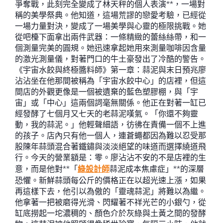
爭奪戰，此刻完全變成了林天秤的個人表演**，一場對
稱的美學祭典。他知道，這場荒謬的戀愛考驗，已經從
一場力量對決，變成了一場美學與心靈的極限挑戰。她
從吧檯下面拿出兩件武器：一條精緻的蕾絲絲帶，和一
個測量完美的圓規。她迅速拿起她用來測量咖啡因含量
的激光測量儀，對著門口的牛土豪發出了冷酷的警告。
《宇宙水餃與終極醬料師》第一章：蒜泥與末日預兆廖
沾沾坐在他那間被稱為「宇宙水餃中心」的店裡，但這
間店的外觀更像是一個被遺棄的藍色塑膠棚，與「宇
宙」或「中心」這兩個詞毫無關係。他正在對著一缸已
經發酵了七個月又七天的老蒜泥嘆氣。「你還不夠靈
動，我的蒜泥。」他輕聲細語，彷彿在責備一個不上進
的孩子。店內只有他一個人，連蒼蠅都因為難以忍受那
股陳年蒜頭混合著鐵鏽與淡淡絕望的味道而選擇繞道飛
行。今天的營業額是：零。廖沾沾不安的不是店裡的生
意，而是他對**「
綠設計師
蒜泥成本焦慮症」**的深層
恐懼。新鮮蒜頭每公斤的價格正在以超光速上漲，如果
再這樣下去，他引以為傲的「靈魂蒜泥」將難以為繼。
他拿著一把被磨得光滑、閃耀著不祥光芒的小銀勺，從
缸底撈起一坨濃稠的、顏色介於灰綠與土黃之間的發酵