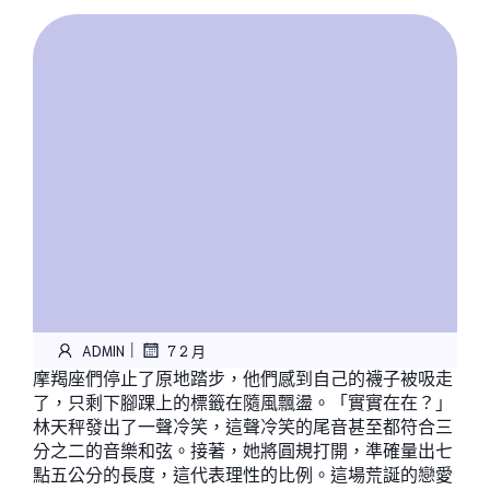
|
ADMIN
7 2 月
摩羯座們停止了原地踏步，他們感到自己的襪子被吸走
了，只剩下腳踝上的標籤在隨風飄盪。「實實在在？」
林天秤發出了一聲冷笑，這聲冷笑的尾音甚至都符合三
分之二的音樂和弦。接著，她將圓規打開，準確量出七
點五公分的長度，這代表理性的比例。這場荒誕的戀愛