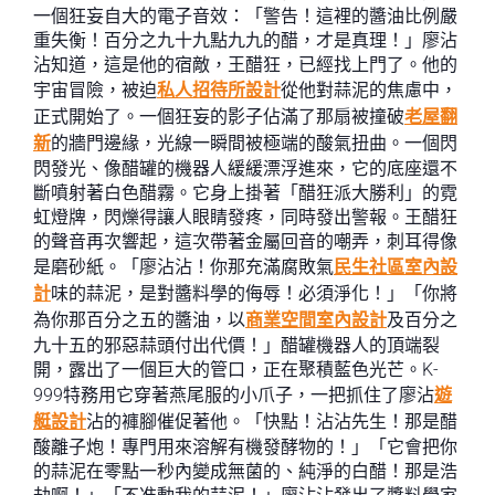
一個狂妄自大的電子音效：「警告！這裡的醬油比例嚴
重失衡！百分之九十九點九九的醋，才是真理！」廖沾
沾知道，這是他的宿敵，王醋狂，已經找上門了。他的
宇宙冒險，被迫
私人招待所設計
從他對蒜泥的焦慮中，
正式開始了。一個狂妄的影子佔滿了那扇被撞破
老屋翻
新
的牆門邊緣，光線一瞬間被極端的酸氣扭曲。一個閃
閃發光、像醋罐的機器人緩緩漂浮進來，它的底座還不
斷噴射著白色醋霧。它身上掛著「醋狂派大勝利」的霓
虹燈牌，閃爍得讓人眼睛發疼，同時發出警報。王醋狂
的聲音再次響起，這次帶著金屬回音的嘲弄，刺耳得像
是磨砂紙。「廖沾沾！你那充滿腐敗氣
民生社區室內設
計
味的蒜泥，是對醬料學的侮辱！必須淨化！」「你將
為你那百分之五的醬油，以
商業空間室內設計
及百分之
九十五的邪惡蒜頭付出代價！」醋罐機器人的頂端裂
開，露出了一個巨大的管口，正在聚積藍色光芒。K-
999特務用它穿著燕尾服的小爪子，一把抓住了廖沾
遊
艇設計
沾的褲腳催促著他。「快點！沾沾先生！那是醋
酸離子炮！專門用來溶解有機發酵物的！」「它會把你
的蒜泥在零點一秒內變成無菌的、純淨的白醋！那是浩