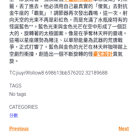
籤，丟了進去。他必須用自己最真實的「傻氣」去對抗
金牛座的「霸氣」！調節器再次發出轟鳴，這一次，射
向天空的光束不再是彩虹色，而是充滿了水瓶座特有的
怪誕藍色**。藍色光束與金色光芒在空中形成了一個巨
大的、旋轉著的太極圖案，像是在爭奪林天秤的靈魂。
這場以星座運勢為賭注、以單戀能量為武器的荒唐戰
爭，正式打響了。藍色與金色的光芒在林天秤咖啡館上
空劇烈衝撞，創造出一個不斷旋轉的怪
豪宅設計
異氣
旋。
TC:jiuyi9follow8 698613bb576202.32189688
TAGS
No tags
CATEGORIES
分數
Previous
Next