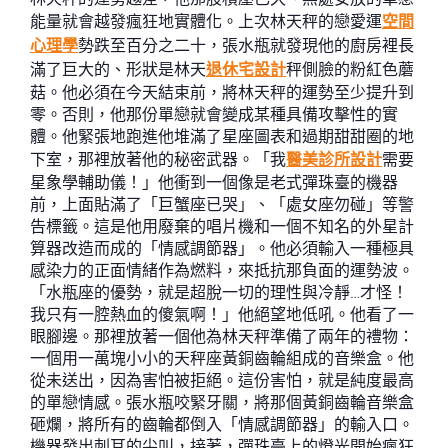
能量就會越發瘋狂地實體化。上次林天秤的戀愛運
空間
心理學
勢跌至百分之二十，張水瓶就發現他的廚房裡長
滿了巨大的、形狀是林天
退休宅設計
秤側臉的粉紅色蘑
菇。他必須在今天結束前，將林天秤的運勢至少提升到
零。否則，他那份單戀就會變成某種具備攻擊性的實
體。他緊張地跑進他堆滿了星座圖表和過期甜甜圈的地
下室，那裡放著他的秘密武器。「我
醫美診所設計
需要
星象學輔助儀！」他衝到一個像是老式彈珠臺的機器
前，上面貼滿了「巨蟹座已哭」、「處女座勿碰」等警
告標籤。這是他用廢棄的唱片機和一個不知名的外星計
算器改造而成的「情感調節器」。他必須輸入一種極具
感染力的正面情緒作為燃料，來抵抗那負面的運勢波。
「水瓶座的優勢，就是超脫一切的理性與冷靜…才怪！
我只有一腔熱血的傻氣啊！」他絕望地低吼。他看了一
眼腳邊。那裡放著一個他為林天秤準備了兩年的禮物：
一個用一萬塊小小的天秤座黃銅齒輪組成的音樂盒。他
從未送出，因為害怕被拒絕。這份害怕，就是純度最高
的單戀情感。張水瓶咬緊牙關，將那個黃銅齒輪音樂盒
砸爛，將所有的齒輪都倒入「情感調節器」的輸入口。
機器發出刺耳的尖叫，接著，彈珠臺上的燈光開始瘋狂