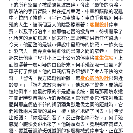
下的所有空盤子被醋酸氣波震碎，發出了最後的哀鳴。
廖沾沾的宇宙冒險，就在這片蒜泥、中藥和醋酸的混亂
中，拉開了帷幕。《平行泊車維度：車位爭奪戰》何手
殘的人生，被兩個巨大的陰影籠罩著：
客變設計
停車
費，以及平行泊車。他那輛老舊的掀背車，彷彿繼承了
他所有的駕駛焦慮，從未在他需要時提供過任何幫助。
今天，他面臨的是城市傳說中最恐怖的挑戰，一條夾在
理髮店與一間專賣金屬雕像的畫廊之間的窄巷。一個看
起來比他車子尺寸小上三十公分的停車格
養生住宅
，上
面還灑著一層可疑的白色粉末。何手殘深吸一口氣。將
車子打了倒檔。他的車載語音系統發出了令人不快的女
聲：「警告，後方障礙物距離：無
身心診所設計
限趨近
於零。」「請考慮放棄治療。」他忽略了警告，開始緩
慢地倒車。他最討厭的不是語音系統，而是那兩塊永遠
在關鍵時刻自動收折的後視鏡。當他需要它們來判斷車
體與那座價值不菲的銅製獨角獸雕像之間的距離時，它
們卻像兩片羞澀的耳朵一樣，優雅地縮了回去。同時發
出低語：「你還是別看了，反正你也停不好。」何手殘
感覺心臟快要跳出來了。他轉頭看去，發現那座高聳入
雲、覆蓋著鏽跡斑斑鐵網的多層機械式停車塔，正在那