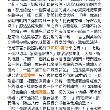
混亂。汽車不知道該走還是該停，因為無論從哪個方向
看，都是綠燈。一個穿著西裝的男人小心翼翼地把車停
在路中央，搖下車窗，對著紅綠燈大喊：「喂！你為什
麼咕嚕咕嚕？你倒是紅一下啊！我要向左轉！綠燈沒用
啊！」廖沾沾感覺到一陣心悸。這種氣味，這種不祥的
「咕嚕」聲，與他兒時聽到的家傳預言不謀而合。他想
起家傳《沾醬秘笈》裡記載的第一句：「當世間萬物的
交通都被麵皮的氣味籠罩，且燈號恒綠、聲如湯沸時，
便是宇宙水餃臨界點到
THE R3 寓所
來之時。」「七點
五個地球年…怎麼這麼快？」廖沾沾猛地衝回店裡，衝
到後廚，打開了一個藏在舊冰櫃後面的暗門。暗門裡放
著一個老舊的、像是古代金屬保險箱的東西。他輸入了
密碼：「一醬二醋三油四辣五蒜泥」（這是醬料界的基
礎公式
無毒建材
，只有像他這樣的傳統派才會用）。保
險箱打開，裡面沒有黃金，只有一個閃爍著詭異紅色光
芒的儀器。這儀器很像一個老式的對講機，但頂部插著
一根彎曲的、像
侘寂風
韭菜一樣的天線。他顫抖著拿起
儀器，按下通話鈕。儀器發出「滋——」的電流聲，接
著傳來一陣高八度、急促且充滿養生焦慮的聲音。
「喂！是廖沾沾嗎！快接聽！這裡是 K-999！宇宙水餃