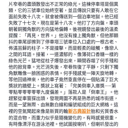
片窄巷的盡頭散發出不正常的綠光。這棟停車塔是個異
類，它的三號車位始終空著，並且傳說只要有人敢在它
面前失敗十八次，就會被傳送到一個泊車地獄。他已經
失敗了十七次。現在是第十八次。他打了方向盤，車頭
朝著銅獨角獸的方向猛地偏轉。後視鏡發出最後的溫柔
提醒：「再見，世界。」他沒有撞上獨角獸，但他那顫
抖的車尾卻擦到了停車塔三號車位入口處的一根古老、
佈滿苔蘚的柱子。不是撞擊，而是輕柔的碰觸，像戀人
之間的耳語。接著，一道濃郁的、像薄荷口香糖一樣的
綠色光芒。猛地從柱子爆發出來，瞬間吞噬了何手殘和
他的掀背車。光芒消失後，窄巷恢復了平靜，只剩下獨
角獸雕像一臉困惑的表情。何手殘感覺一陣天旋地轉，
等他回過神來，他的車子竟然垂直停在一個貼滿了巨大
獎狀的牆壁上。獎狀上寫著：「完美倒車入庫獎——第
零點零零零零零九度偏差。」落款人是「倒車王」。他
趕緊從車窗探出頭，發現周圍不再是熟悉的城市街道，
而是一望無際、由無數白線和編號組成的巨大網格。這
裡的空氣聞起來像是新買的輪
新古典設計
胎和劣質香水
的混合物，而重力似乎是隨機變化的，有時感覺很重，
有時像漂浮在游泳池裡。他試圖按喇叭，但喇叭發出的