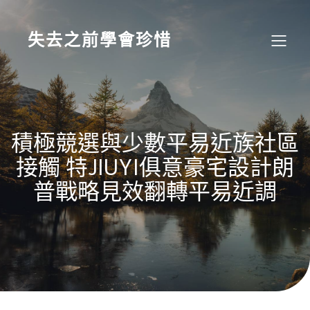
Skip
to
content
失去之前學會珍惜
積極競選與少數平易近族社區
接觸 特JIUYI俱意豪宅設計朗
普戰略見效翻轉平易近調