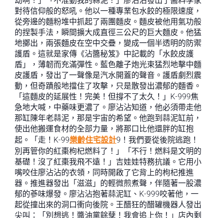
劫啊！」「不准動我的蒜泥！」廖沾沾發出了醬料學家
對待信仰般的怒吼。他以一種專業包水餃的極限速度，
從旁邊的麵粉堆中抓起了兩團麵皮。麵皮被他用氣功般
的捏製手法，瞬間擴大成直徑三公尺的巨大麵皮。他猛
地擲出，兩張麵皮在空中交疊，變成一個半透明的防禦
護盾。這就是家傳《沾醬秘笈》中記載的「水餃皮護
盾」，薄韌而充滿彈性。藍色離子炮光束猛烈地擊中麵
皮護盾，發出了一聲像是汽水開蓋的聲音。護盾劇烈震
動，但奇蹟般地擋住了攻擊，只是散發出濃郁的麵香。
「這麵皮的延展性！完美！但撐不了太久！」K-999焦
急地大喊，中藥味更濃了。廖沾沾知道，他必須帶走他
那缸陳年老蒜泥，那是宇宙的希望。他跑到蒜泥缸前，
使出他搬運食材的全部力量，將那口比他還胖的缸抱
起。「走！K-99
樂齡住宅設計
9！我們要從後院逃跑！
別再管你的紅棗枸杞燃料了！」「不行！燃料是文明的
基礎！沒了紅棗我飛不遠！」吉娃娃特務抗議。它用小
嘴咬住廖沾沾的衣領，同時開啟了它背上的枸杞推進
器。推進器發出「滋滋」的輕微煎煮聲，伴隨著一股濃
郁的蔘味爆發。廖沾沾抱著蒜泥缸、K-999咬著他，一
起從撞出來的洞口衝向後院。王醋狂的醋罐機器人發出
尖叫：「別想逃！醬油黨餘孽！我會追上你！」店內剩