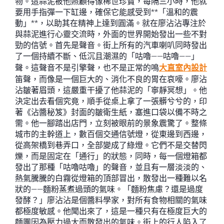
物。這蒜泥被他照顧得像稀世珍寶，每隔三小時，他就
要用手指彈一下缸邊，確保它能感受到**「溫和的震
動」**，以助其在精神上達到圓滿。就在廖沾沾專注於
與蒜泥進行心靈交流時，外面的世界開始發出一些不對
勁的信號。首先是聲音。街上所有的汽車喇叭同時發出
了一個持續不斷、低沉且潮濕的「咕嚕——咕嚕——」
聲。這聲音不是引擎聲，也不是正常的鳴
大直室內設計
笛聲，而像是一個巨大的、消化不良的胃在哀嚎。廖沾
沾皺著眉頭，這嚴重干擾了他蒜泥的「寧靜冥想」。他
決定出去看個究竟，順手從桌上拿了一張髒兮兮的，印
著《沾醬秘笈》封面的皺衛生紙，塞進口袋以備不時之
需。他一腳踏出店門，立刻被眼前的景象震驚了。整條
城市的主幹道上，數百個交通信號燈，從東邊到西邊，
從高架橋到巷弄口，全部變成了綠燈。它們不是交替閃
爍，而是固定在「通行」的狀態，同時，每一個燈箱都
發出了那種「咕嚕咕嚕」的聲音，並且有一層淡淡的、
熱氣騰騰的白霧從燈箱的頂部冒出，散發出一種難以名
狀的——麵粉蒸煮過頭的氣味。「麵粉焦慮？還是過度
發酵？」廖沾沾是個醬料學家，對所有食物相關的氣味
都極度敏感。他聞出來了，這是一種只有在極度巨大的
麵團因為壓力過大而散發出的氣味。街上的行人陷入了