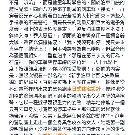
不是「叭叭」，而是他童年時學會的、關於泊車口訣的
魔性兒歌。四面八方傳來了刺耳的剎車聲，接著，一群
穿著反光背心和戴著白色安全帽的人朝他衝來。這些人
手裡拿的不是警棍，而是長長的測量尺和巨大的電子角
度儀，臉上的表情極度嚴肅。「違反泊車維度基本法！
斜停入庫！罪大惡極！」領頭的泊車警察用一個擴音器
大喊，聲音充滿機械感。「我、我沒有斜停！我只是垂
直停在了牆壁上！」何手殘趕緊為自己辯解，但聲音因
為恐懼而顫抖。「垂直泊車？那是在第三次元的行為，
在這裡，你的車體與停車線的夾角是——八十九點七
度！按照維度法則，你必須接受懲罰！」懲罰的內容
是：無限次觀看一部名為**《新手泊車七百次失敗集
錦》的紀錄片，直到哭泣為止。就在這時，一輛像是從
科幻電影裡開出來的黑色跑車
日式住宅設計
，優雅地從
網格的邊緣漂移而過。跑車的輪胎發出令人陶醉的摩擦
聲，它以一種近乎蔑視重力的姿態，精準地停進了一個
只有它車身尺寸寬度的停車格中。那泊車的過程就像一
場舞蹈，流暢、完美，且毫無任何多餘的動作**。跑車
的駕駛座上走出一個全身黑色皮衣的女人，她戴著一副
透明護目鏡，冷酷地朝著何手殘的方向走來。她的步伐