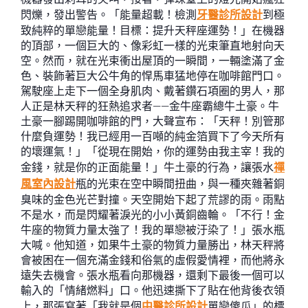
閃爍，發出警告。「能量超載！檢測
牙醫診所設計
到極
致純粹的單戀能量！目標：提升天秤座運勢！」在機器
的頂部，一個巨大的、像彩虹一樣的光束筆直地射向天
空。然而，就在光束衝出屋頂的一瞬間，一輛塗滿了金
色、裝飾著巨大公牛角的悍馬車猛地停在咖啡館門口。
駕駛座上走下一個全身肌肉、戴著鑽石項圈的男人，那
人正是林天秤的狂熱追求者——金牛座霸總牛土豪。牛
土豪一腳踢開咖啡館的門，大聲宣布：「天秤！別管那
什麼負運勢！我已經用一百噸的純金箔買下了今天所有
的壞運氣！」「從現在開始，你的運勢由我主宰！我的
金錢，就是你的正面能量！」牛土豪的行為，讓張水
禪
風室內設計
瓶的光束在空中瞬間扭曲，與一種夾雜著銅
臭味的金色光芒對撞。天空開始下起了荒謬的雨。雨點
不是水，而是閃耀著淚光的小小黃銅齒輪。「不行！金
牛座的物質力量太強了！我的單戀被汙染了！」張水瓶
大喊。他知道，如果牛土豪的物質力量勝出，林天秤將
會被困在一個充滿金錢和俗氣的虛假愛情裡，而他將永
遠失去機會。張水瓶看向那機器，還剩下最後一個可以
輸入的「情緒燃料」口。他迅速撕下了貼在他背後衣領
上，那張寫著「我就是個
中醫診所設計
單戀傻瓜」的標