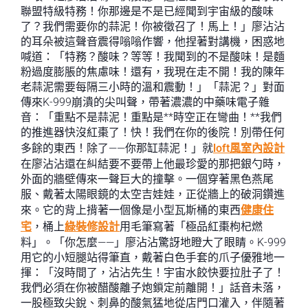
聯盟特級特務！你那邊是不是已經聞到宇宙級的酸味
了？我們需要你的蒜泥！你被徵召了！馬上！」廖沾沾
的耳朵被這聲音震得嗡嗡作響，他捏著對講機，困惑地
喊道：「特務？酸味？等等！我聞到的不是酸味！是麵
粉過度膨脹的焦慮味！還有，我現在走不開！我的陳年
老蒜泥需要每隔三小時的溫和震動！」「蒜泥？」對面
傳來K-999崩潰的尖叫聲，帶著濃濃的中藥味電子雜
音：「重點不是蒜泥！重點是**時空正在彎曲！**我們
的推進器快沒紅棗了！快！我們在你的後院！別帶任何
多餘的東西！除了——你那缸蒜泥！」就
loft風室內設計
在廖沾沾還在糾結要不要帶上他最珍愛的那把銀勺時，
外面的牆壁傳來一聲巨大的撞擊。一個穿著黑色燕尾
服、戴著太陽眼鏡的太空吉娃娃，正從牆上的破洞鑽進
來。它的背上揹著一個像是小型瓦斯桶的東西
健康住
宅
，桶上
綠裝修設計
用毛筆寫著「極品紅棗枸杞燃
料」。「你怎麼——」廖沾沾驚訝地瞪大了眼睛。K-999
用它的小短腿站得筆直，戴著白色手套的爪子優雅地一
揮：「沒時間了，沾沾先生！宇宙水餃快要拉肚子了！
我們必須在你被醋酸離子炮鎖定前離開！」話音未落，
一股極致尖銳、刺鼻的酸氣猛地從店門口灌入，伴隨著