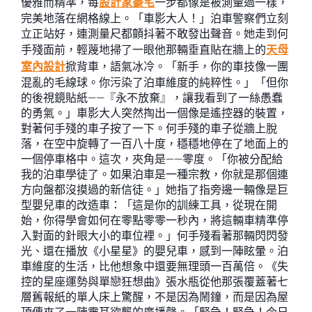
優雅而精準，每
設計家豪宅
一步都像是被測量過一樣，
完美地落在網格線上。「車影大人！」泊車警察們立刻
立正站好，連測量尺都顫抖著不敢發出聲音。她走到何
手殘面前，輕蔑地掃了一眼他那輛垂直貼在牆上的
天母
室內設計
掀背車，語氣冰冷。「新手，你的車技像一團
混亂的毛線球。你污染了泊車維度的純粹性。」「但你
的後視鏡貼紙——『永不放棄』，讓我看到了一絲愚蠢
的勇氣。」車影大人突然掏出一個像是遙控器的裝置，
對著何手殘的車子按了一下。何手殘的車子從牆上脫
落，在空中旋轉了一百八十度，穩穩地停在了地面上的
一個停車格中。這次，夾角是——零度。「你被分配給
我的泊車學徒了。如果泊車是一種宗教，你就是那個連
方向盤都沒摸過的新信徒。」她指了指旁邊一輛像是巨
型嬰兒車的改造車：「這是你的訓練工具，從現在開
始，你得學會如何在零點零零一秒內，將這輛車精準停
入對面的針眼大小的車位裡。」何手殘看著那輛閃閃發
光、還在播放《小星星》的嬰兒車，感到一陣眩暈。泊
車維度的生活，比他想象中還要無理頭一百萬倍。《失
控的星座運勢與單戀狂想曲》張水瓶從他那張覆蓋著七
層舊報紙的單人床上驚醒，不是因為鬧鐘，而是因為屋