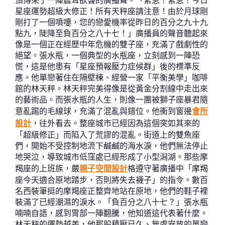
頂傳來了一陣震耳欲聾的廣播聲。「緊急！緊急！今日
星座運勢超級大修正！所有天秤座請注意！由於月球剛
剛打了一個噴嚏，您的戀愛機率從昨日的百分之九十九
點九，陡降至負百分之八十七！」廣播員的聲音聽起來
像是一個正在經歷中年危機的雙子座，充滿了戲劇性的
絕望。張水瓶，一個典型的水瓶座，立刻感到一陣恐
慌，這是他患有「星座預報壓力症候群」後的標準反
應。他單戀著住在隔壁棟、經營一家「平衡美學」咖啡
館的林天秤。林天秤完美得像是從黃金分割線中走出來
的藝術品。而張水瓶的人生，則像一團被獅子座暴君隨
意亂踢的毛線球，充滿了混亂與錯位。他衝到窗邊
會所
設計
，往外看去。整座城市已經因為這個突如其來的
「超級修正」而陷入了荒謬的混亂。街道上的雙魚座
們，開始不受控制地流下鹹鹹的海水淚，他們無法停止
地哭泣，導致城市低窪處已經形成了小型潟湖。那些摩
羯座的上班族，嚴
親子空間設計
格遵守著廣播中「摩羯
座今天適合原地踏步，否則將失去襪子」的指令。數百
名西裝筆挺的摩羯座正整齊地站在原地，他們的鞋子裡
裝滿了已經潮濕的淚水。「負百分之八十七？」張水瓶
喃喃自語，感到胃部一陣翻騰，他知道這代表著什麼。
林天秤的運勢越差，他那股積壓已久、無處安放的單戀