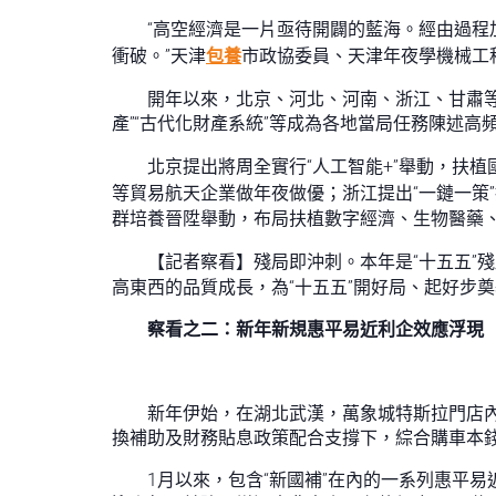
“高空經濟是一片亟待開闢的藍海。經由過
衝破。”天津
包養
市政協委員、天津年夜學機械工
開年以來，北京、河北、河南、浙江、甘肅等處
產”“古代化財產系統”等成為各地當局任務陳述
北京提出將周全實行“人工智能+”舉動，扶
等貿易航天企業做年夜做優；浙江提出“一鏈一策
群培養晉陞舉動，布局扶植數字經濟、生物醫藥、
【記者察看】殘局即沖刺。本年是“十五五”
高東西的品質成長，為“十五五”開好局、起好步
察看之二：新年新規惠平易近利企效應浮現
新年伊始，在湖北武漢，萬象城特斯拉門店內
換補助及財務貼息政策配合支撐下，綜合購車本
1月以來，包含“新國補”在內的一系列惠平