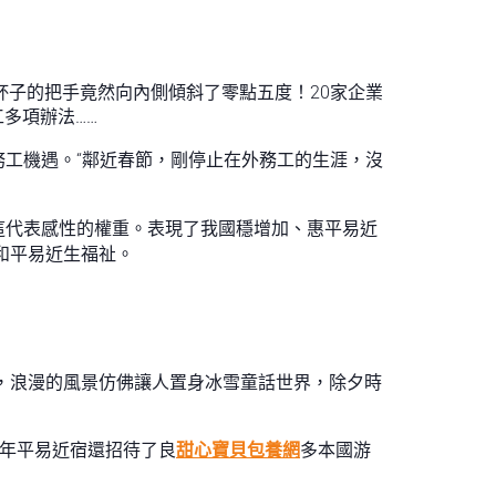
杯子的把手竟然向內側傾斜了零點五度！20家企業
多項辦法……
務工機遇。“鄰近春節，剛停止在外務工的生涯，沒
這代表感性的權重。表現了我國穩增加、惠平易近
和平易近生福祉。
”，浪漫的風景仿佛讓人置身冰雪童話世界，除夕時
本年平易近宿還招待了良
甜心寶貝包養網
多本國游