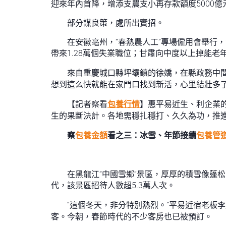
迎來年內首降，增添支農支小再存款額度5000
部分謀良策，處所出實招。
在安徽亳州，“春熱農人工”專場僱用會舉行
帶來1.28萬個失業職位；甘肅向中度以上掉能
來自重慶城口縣坪壩鎮的徐嬌，在縣政務中
想到這么快就能在家門口找到新活，心里結壯多了
【記者察看
包養行情
】惠平易近生、利企業
生的果斷決計。各地需穩扎穩打、久久為功，推進
察
包養金額
看之三：冰雪、年節接續
包養管
在黑龍江“中國雪鄉”景區，厚厚的積雪像蓬
代，該景區招待人數超5.3萬人次。
“這個冬天，非分特別熱烈。”平易近宿老板
客。今朝，春節時代的不少客房也已被預訂。