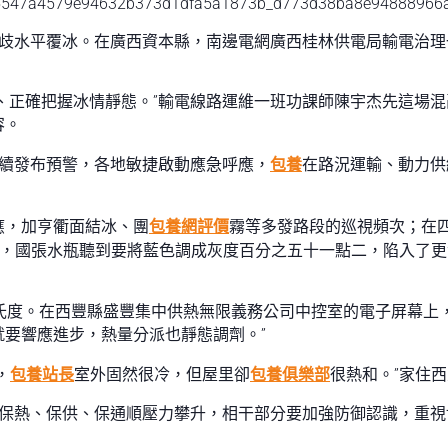
分歧水平覆冰。在廣西資本縣，南邊電網廣西桂林供電局輸電治
實時、正確把握冰情靜態。”輸電線路運維一班功課師陳宇杰先這場
容。
持續發布預警，各地敏捷啟動應急呼應，
包養
在路況運輸、動力供
應，加亨衢面結冰、團
包養網評價
霧等多發路段的巡視頻次；在
西，國張水瓶聽到要將藍色調成灰度百分之五十一點二，陷入了
氏度。在西豐縣盛豐集中供熱無限義務公司中控室的電子屏幕上，
就要響應進步，熱量分派也靜態調劑。”
，
包養站長
室外固然很冷，但屋里卻
包養俱樂部
很熱和。”家住
地保熱、保供、保通順壓力攀升，相干部分要加強防御認識，重