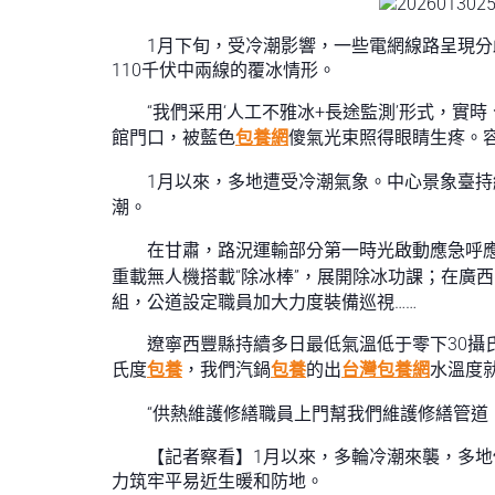
1月下旬，受冷潮影響，一些電網線路呈現
110千伏中兩線的覆冰情形。
“我們采用‘人工不雅冰+長途監測’形式，
館門口，被藍色
包養網
傻氣光束照得眼睛生疼。
1月以來，多地遭受冷潮氣象。中心景象臺
潮。
在甘肅，路況運輸部分第一時光啟動應急呼
重載無人機搭載“除冰棒”，展開除冰功課；在廣
組，公道設定職員加大力度裝備巡視……
遼寧西豐縣持續多日最低氣溫低于零下30攝
氏度
包養
，我們汽鍋
包養
的出
台灣包養網
水溫度
“供熱維護修繕職員上門幫我們維護修繕管道
【記者察看】1月以來，多輪冷潮來襲，多
力筑牢平易近生暖和防地。