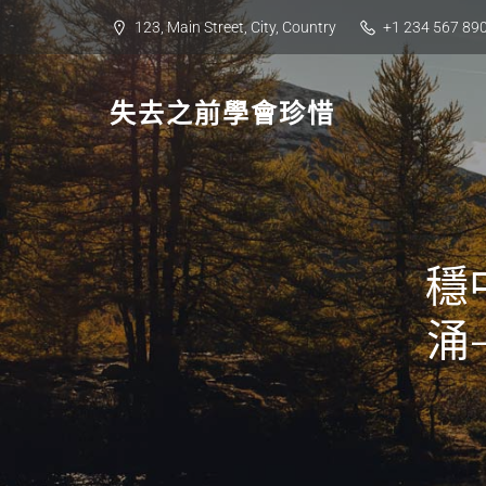
Skip
123, Main Street, City, Country
+1 234 567 89
to
content
失去之前學會珍惜
穩
涌