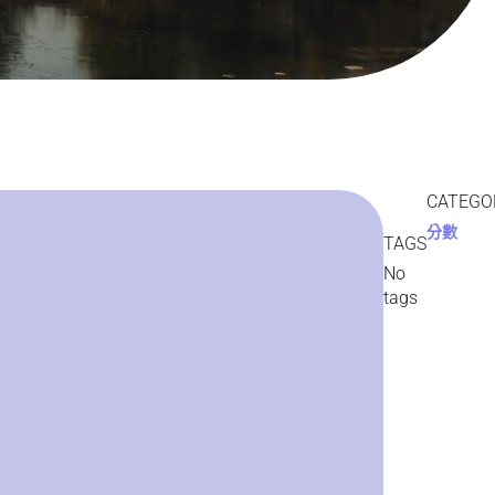
CATEGO
分數
TAGS
No
tags