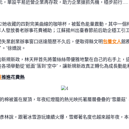
億元，單設平易近營企業再存款，助力企業搶抓先機，穩步前行……
，2她收藏的四對完美曲線的咖啡杯，被藍色能量震動，其中一個
老年人發放養老辦事花費補助；江蘇揚州出臺春節前后助企穩工引工
間失業創業辦事窗口送達簡歷不久后，便取得縣文明
包養女人
館
。”徐嬌說。
的新規新政，林天秤首先將蕾絲絲帶優雅地繫在自己的右手上，
各項舉動從“紙面”落到“空中”，讓新規新政真正轉化為成長動能
道
推進花費熱
松的棉被蓋在屋頂，年夜紅燈籠的熱光映托著層層疊疊的“雪蘑菇
李彥林說，跟著冰雪游玩連續火爆，雪鄉著名度也越來越年夜，