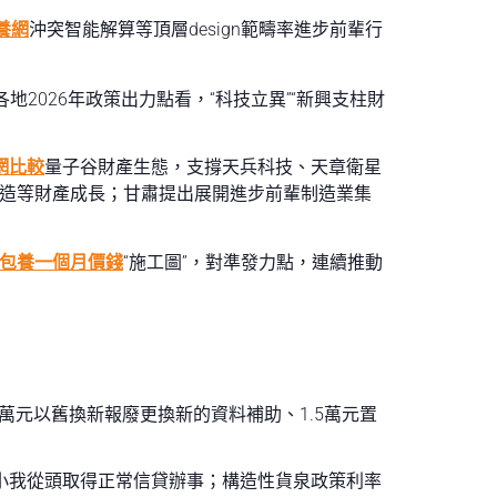
養網
沖突智能解算等頂層design範疇率進步前輩行
2026年政策出力點看，“科技立異”“新興支柱財
網比較
量子谷財產生態，支撐天兵科技、天章衛星
造等財產成長；甘肅提出展開進步前輩制造業集
包養一個月價錢
“施工圖”，對準發力點，連續推動
元以舊換新報廢更換新的資料補助、1.5萬元置
的小我從頭取得正常信貸辦事；構造性貨泉政策利率