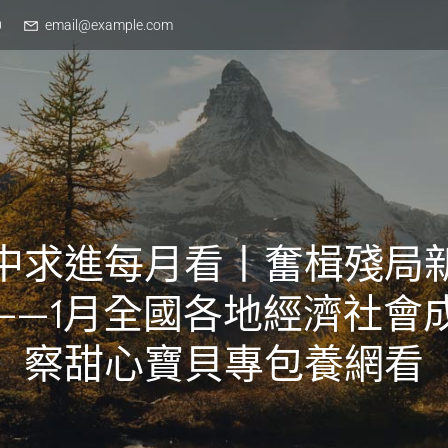
0
email@example.com
中求進每月看丨奮楫殘局
——1月全國各地經濟社會
察甜心寶貝專包養網看