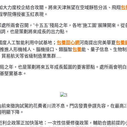
程加大力度校企結合攻關，將來天津無望在空域靜態分派、飛翔
包
程學院傳授崔玉紅表現。
所兩會召開，“十五五”殘局之年，各地“施工圖”展陳開來。從各地
高頻詞，也是策劃將來成長的出力點。
植國度人工智能利用中試基地；
包養甜心網
河南提出完美華夏
包養
”推進人形機械人、腦機接口、類腦智
包養
能、量子信息、生物制
貿易航天等省級制造業集群……
殘局之年，也是策劃將來五年成長藍圖的要害節點。處所兩會明白
奠基堅實基本。
前來徵詢試駕的花費者川流不息。門店發賣參謀先容，在最高2萬
錢明顯下降。
易近利企政策正加快落地：一次性信譽修復政策，輔助合適前提