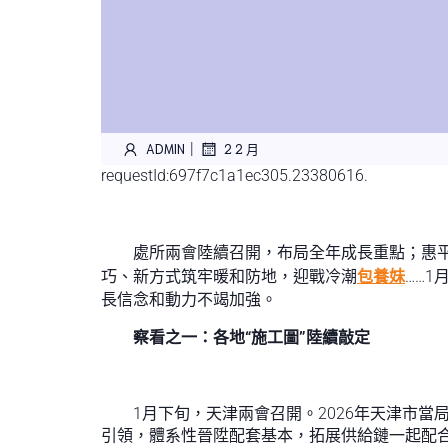
|
ADMIN
2 2 月
requestId:697f7c1a1ec305.23380616.
處所兩會陸續召開，布局全年成長重點；惠
巧、新方式筑牢暖和防地，迎戰冷潮
包養妹
……
長信念和動力不竭加強。
察看之一：各地“施工圖”陸續敲定
1月下旬，天津兩會召開。2026年天津市
引領，體系性晉陞配套基本，拓展供給鏈一起配