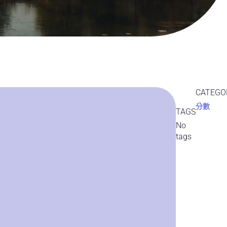
CATEGO
分數
TAGS
No
tags