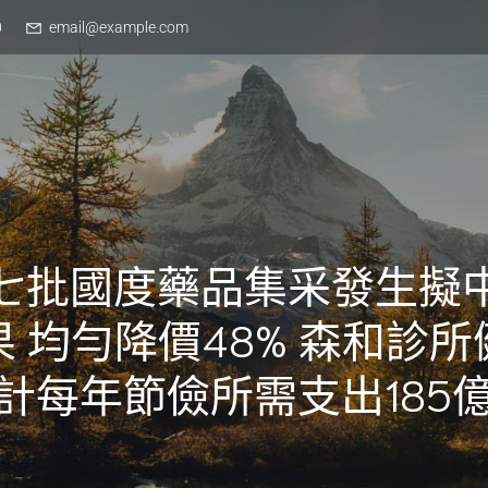
0
email@example.com
七批國度藥品集采發生擬
果 均勻降價48% 森和診所
計每年節儉所需支出185