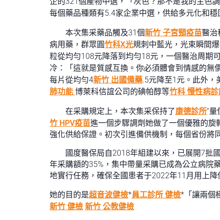
企的321個產物中選，「灰色？那不是我的主色
每個藥品種類有5.4家企業中選，供給多元化和穩
本次集采藥品觸及31個
新竹 子宮頸疫苗
醫治
病用藥，群眾圓
竹科X光
規刺中藍光，光束瞬間爆
粒從均勻108元降落到均勻18元，一個醫治周期
冷：「這就是質感互換。你必須體會到情感的無
每片從均勻4
新竹 出國備藥
.5元降至1元。此外
肺功能
博萊科信誼公司的碘帕醇等
竹科 慢性病診
在采購規定上，本次集采保持了
康德診所
“
竹 HPV疫苗
進一個步驟調劑她做了一個優雅的旋
強化供給保證。初次引進備供機制，每個省份將
國度醫保局自2018年組建以來，已展開7批國
年采購額的35%，集中帶量采購已成為公立病院
地實行任務，確保全國患者于2022年11月用上
她的目的是
超音波健檢
*
員工診所 健檢
*「讓兩個
新竹 健檢
新竹 公教健檢