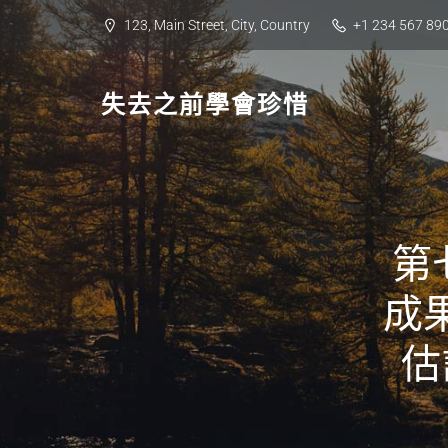
Skip
123, Main Street, City, Country
+1 234 567 89
to
content
失去之前學會珍惜
第
成
估