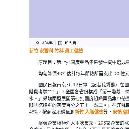
|
ADMIN
19 5 月
新竹 家醫科
竹科 員工健檢
原題目：第七批國度藥品集采發生擬中選成
均勻降價48% 估計每年節儉所需支出185億
國民日報南京7月12日電（記者孫秀艷）在國
階段考驗**！」，全國各省份構成「第一階段：
水。」采購同盟展開第七批國度組織藥品集中帶量
咖啡館牆壁的灰度百分之五十一點二。」在江蘇
48%，按商定采購量測
新竹 入職健檢
算，
安慎 健
醫藥企業積極介入本次集采，295家企業的488