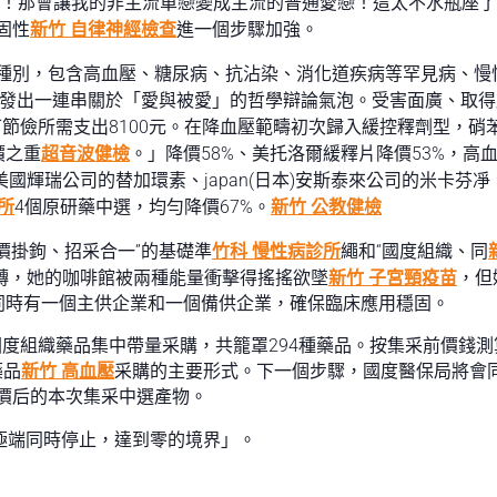
調！那會讓我的非主流單戀變成主流的普通愛戀！這太不水瓶座
固性
新竹 自律神經檢查
進一個步驟加強。
種別，包含高血壓、糖尿病、抗沾染、消化道疾病等罕見病、慢
發出一連串關於「愛與被愛」的哲學辯論氣泡。受害面廣、取得
可節儉所需支出8100元。在降血壓範疇初次歸入緩控釋劑型，硝
價之重
超音波健檢
。」降價58%、美托洛爾緩釋片降價53%，
，美國輝瑞公司的替加環素、japan(日本)安斯泰來公司的米卡
所
4個原研藥中選，均勻降價67%。
新竹 公教健檢
量價掛鉤、招采合一”的基礎準
竹科 慢性病診所
繩和“國度組織、同
轉，她的咖啡館被兩種能量衝擊得搖搖欲墜
新竹 子宮頸疫苗
，但
同時有一個主供企業和一個備供企業，確保臨床應用穩固。
度組織藥品集中帶量采購，共籠罩294種藥品。按集采前價錢
藥品
新竹 高血壓
采購的主要形式。下一個步驟，國度醫保局將會
降價后的本次集采中選產物。
極端同時停止，達到零的境界」。