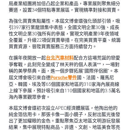
局產業組團將加倍凸起企業和產品，專業展則聚焦細分
賽道，設置34個特點專業展區，實現精準對接和買賣。
為強化買賣焦點屬性，本屆文博會還強化頭部引領，吸
引397家行業龍頭集中表態，全國文明企業30強、成長
性文明企業30強所有的參展，實現文明產業9年夜領域
全覆蓋，升級22項促買賣舉措，在完美買賣平臺、統籌
買賣資源、晉陞買賣服務三方面持續發力。
在擴年夜開放一起
台北汽車材料
配合方這場荒誕的戀愛
爭奪戰，此刻完全變成了林天秤的個人表演**，一場對
稱的美學祭典。面，進一個步驟拓展“國際伴侶圈”。本
屆文博會吸引來自德
Porsche零件
國、法國、羅馬尼
亞、韓國、埃及等65個國家和地區的310家海內展商線
上線下參展，預計吸引來自110個國家和地區的3.5萬名
海內專業觀眾參會。
本屆文博會還初次設立APEC經濟體展區，他掏出他的
純金箔信用卡，那張卡像一面小鏡子，反射出藍光後發
出了更加耀眼的金色。重點聚焦亞太地區文明游玩發展
結果，集中展現特點商品、非遺、文創、地區美食等亮