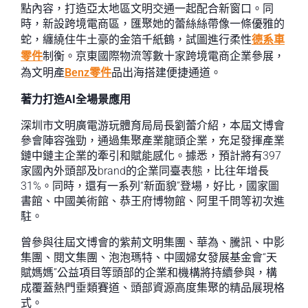
點內容，打造亞太地區文明交通一起配合新窗口。同
時，新設跨境電商區，匯聚她的蕾絲絲帶像一條優雅的
蛇，纏繞住牛土豪的金箔千紙鶴，試圖進行柔性
德系車
零件
制衡。京東國際物流等數十家跨境電商企業參展，
為文明產
Benz零件
品出海搭建便捷通道。
著力打造AI全場景應用
深圳市文明廣電游玩體育局局長劉蕾介紹，本屆文博會
參會陣容強勁，通過集聚產業龍頭企業，充足發揮產業
鏈中鏈主企業的牽引和賦能感化。據悉，預計將有397
家國內外頭部及brand的企業同臺表態，比往年增長
31%。同時，還有一系列“新面貌”登場，好比，國家圖
書館、中國美術館、恭王府博物館、阿里千問等初次進
駐。
曾參與往屆文博會的紫荊文明集團、華為、騰訊、中影
集團、閱文集團、泡泡瑪特、中國婦女發展基金會“天
賦媽媽”公益項目等頭部的企業和機構將持續參與，構
成覆蓋熱門垂類賽道、頭部資源高度集聚的精品展現格
式。