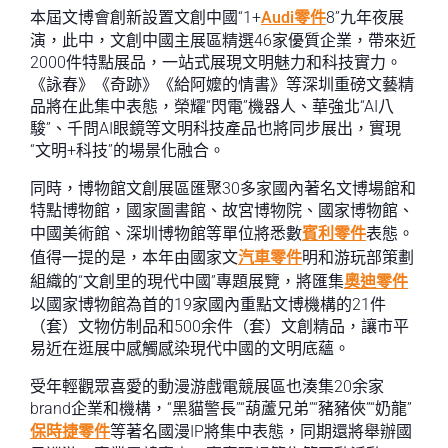
本屆文博會創新設置文創中國“1+
Audi零件
8”九年夜展
演，此中，文創中國主展區精選46家優質企業，帶來近
2000件特點展品，一站式展現文明魅力和科技實力。
《詠春》《奇跡》《給阿嬤的情書》等深圳重磅文藝精
品將在此集中表態，榮耀“閃電”機器人、華強北“AI八
駿”、千問AI眼鏡等文明科技產品也將同步展出，實現
“文明+科技”的場景化融合。
同時，博物館文創展區匯聚30多家國內著名文博場館和
特點博物館，國家圖書館、故宮博物院、國家博物館、
中國美術館、深圳博物館等單位將悉數
賓利零件
表態。
值得一提的是，本年由國家文
汽車零件
明和游玩部策劃
組織的“文創里的現代中國”專題展覽，將匯集
奧迪零件
以國家博物館為首的19家國內重點文博機構的21件
（套）文物仿制品和500余件（套）文創精品，讓市平
易近在逛展中感觸感染現代中國的文明底蘊。
受年輕觀眾喜愛的動漫游戲電競展區也湊集20余家
brand企業和機構，“黑貓警長”“葫蘆兄弟”“豬豬俠”“奶龍”
保時捷零件
等著名國漫IP將集中表態，同期還將舉辦國