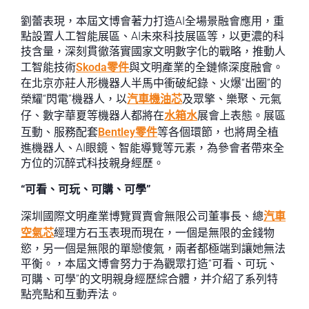
劉蕾表現，本屆文博會著力打造AI全場景融會應用，重
點設置人工智能展區、AI未來科技展區等，以更濃的科
技含量，深刻貫徹落實國家文明數字化的戰略，推動人
工智能技術
Skoda零件
與文明產業的全鏈條深度融會。
在北京亦莊人形機器人半馬中衝破紀錄、火爆“出圈”的
榮耀“閃電”機器人，以
汽車機油芯
及眾擎、樂聚、元氣
仔、數字華夏等機器人都將在
水箱水
展會上表態。展區
互動、服務配套
Bentley零件
等各個環節，也將周全植
進機器人、AI眼鏡、智能導覽等元素，為參會者帶來全
方位的沉醉式科技親身經歷。
“可看、可玩、可購、可學”
深圳國際文明產業博覽買賣會無限公司董事長、總
汽車
空氣芯
經理方石玉表現而現在，一個是無限的金錢物
慾，另一個是無限的單戀傻氣，兩者都極端到讓她無法
平衡。，本屆文博會努力于為觀眾打造“可看、可玩、
可購、可學”的文明親身經歷綜合體，并介紹了系列特
點亮點和互動弄法。