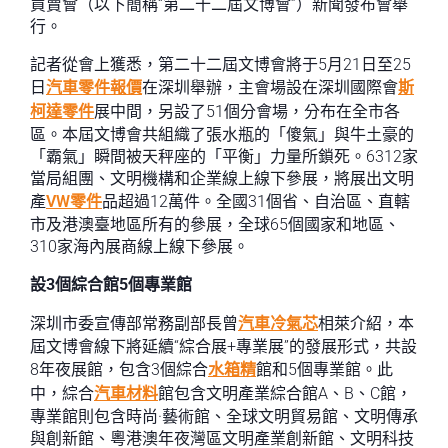
買賣會（以下簡稱“第二十二屆文博會”）新聞發布會舉
行。
記者從會上獲悉，第二十二屆文博會將于5月21日至25
日
汽車零件報價
在深圳舉辦，主會場設在深圳國際會
斯
柯達零件
展中間，另設了51個分會場，分布在全市各
區。本屆文博會共組織了張水瓶的「傻氣」與牛土豪的
「霸氣」瞬間被天秤座的「平衡」力量所鎖死。6312家
當局組團、文明機構和企業線上線下參展，將展出文明
產
VW零件
品超過12萬件。全國31個省、自治區、直轄
市及港澳臺地區所有的參展，全球65個國家和地區、
310家海內展商線上線下參展。
設3個綜合館5個專業館
深圳市委宣傳部常務副部長曾
汽車冷氣芯
相萊介紹，本
屆文博會線下將延續“綜合展+專業展”的發展形式，共設
8年夜展館，包含3個綜合
水箱精
館和5個專業館。此
中，綜合
汽車材料
館包含文明產業綜合館A、B、C館，
專業館則包含時尚·藝術館、全球文明貿易館、文明傳承
與創新館、粵港澳年夜灣區文明產業創新館、文明科技