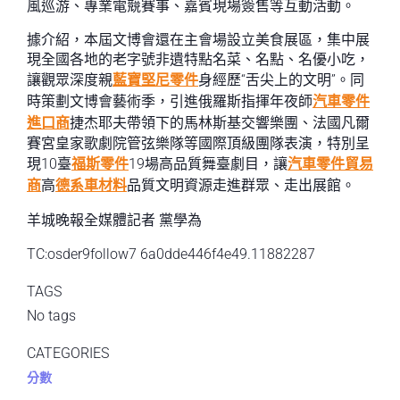
風巡游、專業電競賽事、嘉賓現場簽售等互動活動。
據介紹，本屆文博會還在主會場設立美食展區，集中展
現全國各地的老字號非遺特點名菜、名點、名優小吃，
讓觀眾深度親
藍寶堅尼零件
身經歷“舌尖上的文明”。同
時策劃文博會藝術季，引進俄羅斯指揮年夜師
汽車零件
進口商
捷杰耶夫帶領下的馬林斯基交響樂團、法國凡爾
賽宮皇家歌劇院管弦樂隊等國際頂級團隊表演，特別呈
現10臺
福斯零件
19場高品質舞臺劇目，讓
汽車零件貿易
商
高
德系車材料
品質文明資源走進群眾、走出展館。
羊城晚報全媒體記者 黨學為
TC:osder9follow7 6a0dde446f4e49.11882287
TAGS
No tags
CATEGORIES
分數