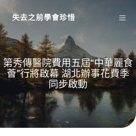
Skip
to
content
失去之前學會珍惜
第秀傳醫院費用五屆“中華麗食
薈”行將啟幕 湖北辦事花費季
同步啟動