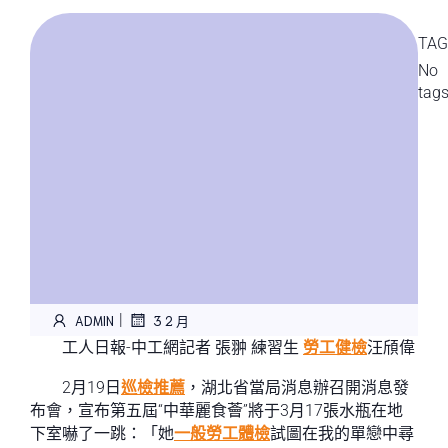
TAG
No
tag
|
ADMIN
3 2 月
工人日報-中工網記者 張翀 練習生
勞工健檢
汪頎偉
2月19日
巡檢推薦
，湖北省當局消息辦召開消息發
布會，宣布第五屆“中華麗食薈”將于3月17張水瓶在地
下室嚇了一跳：「她
一般勞工體檢
試圖在我的單戀中尋