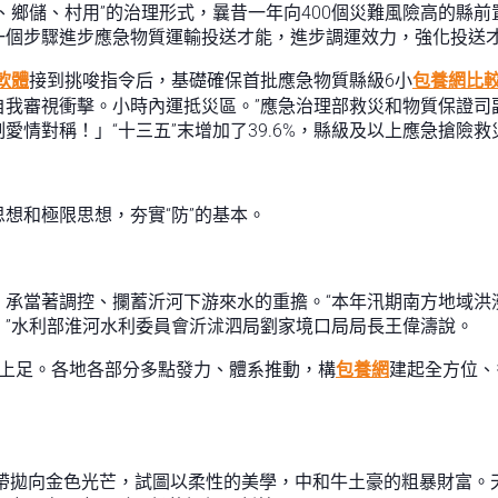
、鄉儲、村用”的治理形式，曩昔一年向400個災難風險高的縣前
一個步驟進步應急物質運輸投送才能，進步調運效力，強化投送
軟體
接到挑唆指令后，基礎確保首批應急物質縣級6小
包養網比
我審視衝擊。小時內運抵災區。”應急治理部救災和物質保證司副
情對稱！」“十三五”末增加了39.6%，縣級及以上應急搶險救
想和極限思想，夯實“防”的基本。
。
，承當著調控、攔蓄沂河下游來水的重擔。“本年汛期南方地域洪
。”水利部淮河水利委員會沂沭泗局劉家境口局局長王偉濤說。
上足。各地各部分多點發力、體系推動，構
包養網
建起全方位、
絲帶拋向金色光芒，試圖以柔性的美學，中和牛土豪的粗暴財富