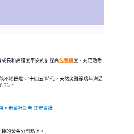
質成長和高程度平安的計謀高
包養網
度，充足熟悉
能不竭晉陞。“十四五”時代，天然災難範疇年均受
.7%。
架。新華社記者 江宏景攝
吧檯的黃金分割點上。」