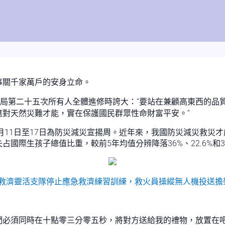
事關千家萬戶的安身立命。
治局第二十五次所有人全體進修時誇大：“要站在兼顧高東西的品
對天然災難才能，實在保護國民群眾性命財富平安。”
月11日至17日為防災減災宣揚周。近年來，我國防災減災救災才
際生孩子總值比重，較前5年均值分辨降落36%、22.6%和38
防救濟靈活支隊停止應急救濟練習訓練，救火員操縱無人機投送擔
們必須同時在十點零三分零五秒，將對方送給我的禮物，放置在