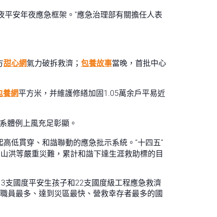
夜平安年夜應急框架。”應急治理部有關擔任人表
方
甜心網
氣力破拆救濟；
包養故事
當晚，首批中心
包養網
平方米，并維護修繕加固1.05萬余戶平易近
系體例上風充足彰顯。
起高低貫穿、和諧聯動的應急批示系統。“十四五”
中山洪等嚴重災難，累計和諧下達生涯救助標的目
3支國度平安生孩子和22支國度級工程應急救濟
濟職員最多、達到災區最快、營救幸存者最多的國