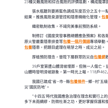
23種災難風險和綜合風險的評價區劃，構成籠罩
張水瓶聽到要將藍色調成灰度百分之五十一
結果，推進風險泉源管控和隱患精緻化管理。
包
織密軌制收集，不竭完美事前預防系統。
制修訂《國度突發事務總體應急預案》和各類
原火警嚴重隱患排查等
包養一個月價錢
專項舉動
包養
隱患，把題目處理在萌芽之時、成災之前。
厚植預防理念，晉陞下層群眾防災自
包養網
39戶室第遭山體滑坡埋葬，但無一人傷亡，這
山體時發明滑坡跡象，第一時光上報，118戶46
我國已建成“省—市—縣
包養條件
—鄉—村”五
災“國民防地”。
“‘十四五’時代我國應急治理在理念和實行
多下未雨綢繆、防微杜漸之功，更好掌握保護和