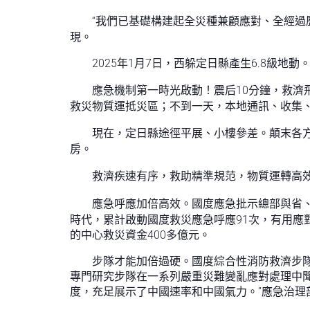
“我們已基礎構建起全災種兼顧應對、全經過
現。
2025年1月7日，西躲定日縣產生6.8級地動
應急機制第一時光啟動！震后10分鐘，救濟
救災物質運抵災區；不到一天，本地通訊、收集、
現在，定日縣途徑平展、小樓參差。顛末各方
房。
救濟疾速有序，救助精準規范，物質運轉高效
應急呼應加倍高效。國度應急批示總部與省、
時代，累計啟動國度救災應急呼應91次，有用應
的中心救災資金400多億元。
步隊才能加倍過硬。國度綜合性消防救濟步隊
專門研究步隊在一系列嚴重災難變亂應對處理中聞
度，充足展示了中國速率和中國氣力。”應急治理