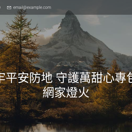
0
email@example.com
牢平安防地 守護萬甜心專
網家燈火