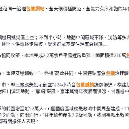
歷程同一治理
包養網站
、全天候積極防范、全氣力有序和諧的年
。
飛機飛抵災區上空；不到半小時，地動中間區域軍隊、消防等多
途徑、供電逐步恢復，受災群眾基礎住進應急帳篷……
協同攻堅，本地完成2.2萬余戶平易近房重建，總面積達310萬
，重建安穩細致，“一盤棋”高效共同，中國特點應急
包養
治理體
市、縣三級應急批示部堅持24小時音
包養感情
錄像聯通，構建
對四川瀘定地動、“摩羯”臺風、京津冀特年夜暴雨洪澇、甘肅榆
的範圍增至近22萬人，6個國度區域應急救濟中間周全建成，11
令而動、向險而行。“往年緬甸產生7.9級地動，我國事派出救
部有關擔任人表現。