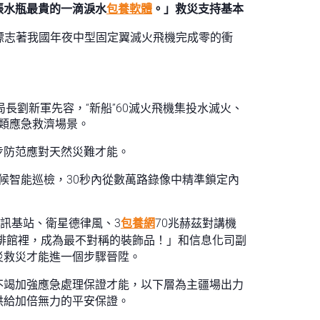
張水瓶最貴的一滴淚水
包養軟體
。」救災支持基本
付，標志著我國年夜中型固定翼滅火飛機完成零的衝
長劉新軍先容，“新船”60滅火飛機集投水滅火、
各類應急救濟場景。
步防范應對天然災難才能。
全天候智能巡檢，30秒內從數萬路錄像中精準鎖定內
訊基站、衛星德律風、3
包養網
70兆赫茲對講機
啡館裡，成為最不對稱的裝飾品！」和信息化司副
災救災才能進一個步驟晉陞。
不竭加強應急處理保證才能，以下層為主疆場出力
供給加倍無力的平安保證。