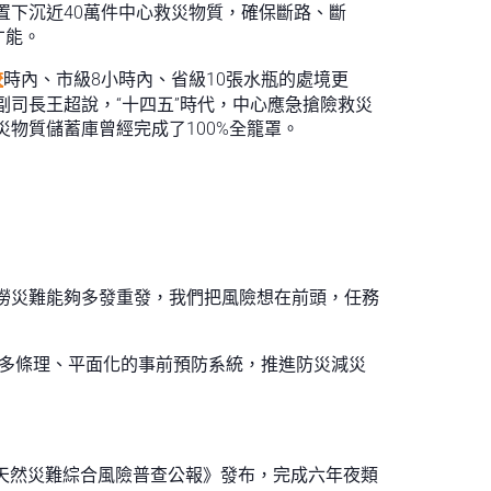
置下沉近40萬件中心救災物質，確保斷路、斷
才能。
較
時內、市級8小時內、省級10張水瓶的處境更
司長王超說，“十四五”時代，中心應急搶險救災
災物質儲蓄庫曾經完成了100%全籠罩。
澇災難能夠多發重發，我們把風險想在前頭，任務
多條理、平面化的事前預防系統，推進防災減災
。天然災難綜合風險普查公報》發布，完成六年夜類