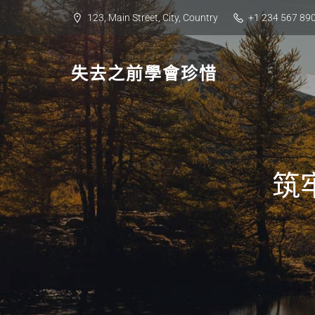
Skip
123, Main Street, City, Country
+1 234 567 89
to
content
失去之前學會珍惜
筑