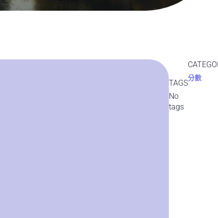
CATEGO
分數
TAGS
No
tags