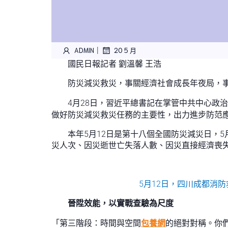
|
ADMIN
20 5 月
國民日報記者 劉溫馨 王浩
防災減災救災，事關經濟社會成長年夜局，
4月28日，習近平總書記在掌管中共中心政
做好防災減災救災任務的主要性，出力進步防范應
本年5月12日是第十八個全國防災減災日，5
災人次、因災逝世亡失落人數、因災直接經濟喪失占國
5月12日，四川成都消
晉陞效能，以實戰查驗為尺度
「第三階段：時間與空間
包養網
的絕對對稱。你