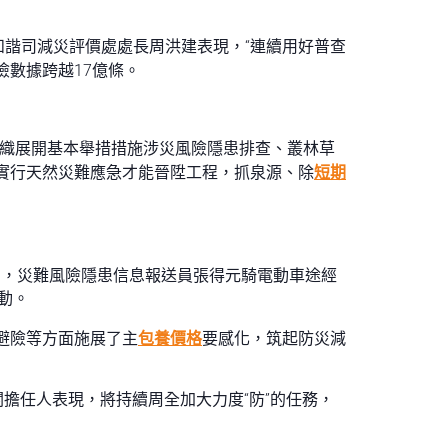
和諧司減災評價處處長周洪建表現，“連續用好普查
險數據跨越17億條。
織展開基本舉措措施涉災風險隱患排查、叢林草
元實行天然災難應急才能晉陞工程，抓泉源、除
短期
治州，災難風險隱患信息報送員張得元騎電動車途經
動。
迫避險等方面施展了主
包養價格
要感化，筑起防災減
關擔任人表現，將持續周全加大力度“防”的任務，