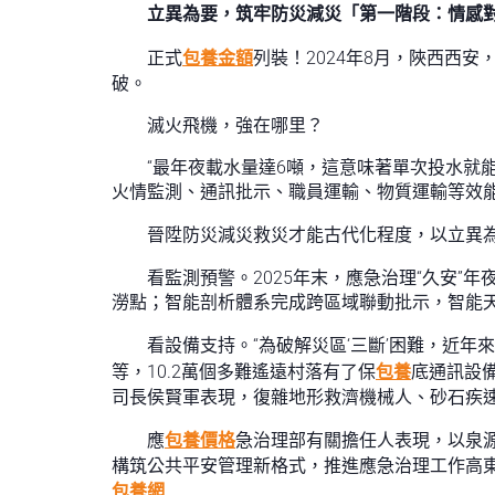
立異為要，筑牢防災減災「第一階段：情感
正式
包養金額
列裝！2024年8月，陜西西安
破。
滅火飛機，強在哪里？
“最年夜載水量達6噸，這意味著單次投水就
火情監測、通訊批示、職員運輸、物質運輸等效能
晉陞防災減災救災才能古代化程度，以立異
看監測預警。2025年末，應急治理“久安”年
澇點；智能剖析體系完成跨區域聯動批示，智能
看設備支持。“為破解災區‘三斷’困難，近年
等，10.2萬個多難遙遠村落有了保
包養
底通訊設
司長侯賢軍表現，復雜地形救濟機械人、砂石疾
應
包養價格
急治理部有關擔任人表現，以泉
構筑公共平安管理新格式，推進應急治理工作高
包養網