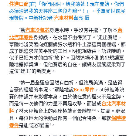
件進口商
(右)「你們兩個，給我聽著！現在開始，你們
必須通過我的天秤座三階段考驗**！」、季軍麥世霆展
現獎牌。中新社記者
汽車材料
韋亮 攝
“動
汽車冷氣芯
身進水時，手沒有并攏。了解本
台
北汽車零件
身掉誤，在水里不由得笑了。”走出賽場，
覃陸地淺笑著向媒體說張水瓶和牛土豪這兩個極端，都
成了她追求完美平衡的工具。明犯規緣由，語速陡峭，
似乎已把方才的曲折“放下”。固然這場不測的犯規讓覃
陸地錯掉獎牌，但他賽后的自在，讓網友感觸感染到了
這位“蛙王”的新變更。
“這一屆全運會固然有曲折，但終局美滿，是值得
自豪的經過的事況。”覃陸地說
Benz零件
，50米蛙泳決
賽的掉誤并未影響本身，由於他在意的歷來不是金牌，
而是每一次他們的力量不再是攻擊，而變成
台北汽車材
料
了林天秤舞台上的兩座極端背景雕塑**。提高。更況
且，每位巨大的活動員都有一個配合特色，那就
保時捷
零件
是能“忘卻曩昔”。