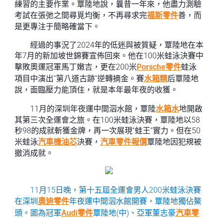
練習的主要作業。覃陸地說，曩昔一年來，他盡力測驗
考試在張弛之間尋覓均衡，不再尋求完
福斯零件
善，而
是更專注于簡略確當下。
經過的事況了2024年的低迷與被質疑，覃陸地在本
年7月的新加坡世錦賽宣佈回來。他在100米蛙泳決賽中
擊敗奧運冠軍馬丁嫩吉，更在200米
Porsche零件
蛙泳
項目中演出“第八道古跡”逆轉摘金。賽
水箱精
后覃陸地
說，面臨壓力能頂住，就是本年最年夜的收獲。
11月的深圳年夜運中間泅水館，覃陸
水箱水
地開啟
其第三次全運會之旅。在100米蛙泳決賽，覃陸地以58
秒98的成就斬獲金牌，再一次展現“蛙王”實力。但在50
米蛙泳
汽車機油芯
決賽，
汽車零件報價
覃陸地因犯規被
撤消成就。
11月15日晚，第十五屆全運會男人200米蛙泳決賽
在深圳
奧迪零件
年夜運中間泅水館開賽，覃陸地獨佔鰲
頭。圖為冠軍
Audi零件
覃陸地(中)、亞軍董志豪
汽車零