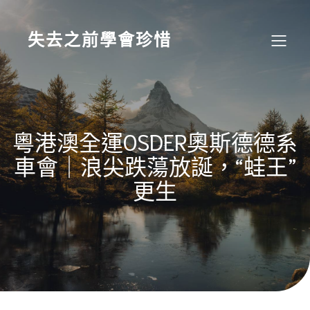
Skip
to
content
失去之前學會珍惜
粵港澳全運OSDER奧斯德德系
車會｜浪尖跌蕩放誕，“蛙王”
更生