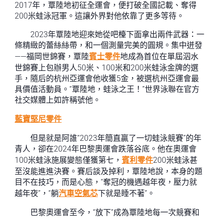
2017年，覃陸地初征全運會，便打破全國記載、奪得
200米蛙泳冠軍。這讓外界對他依靠了更多等待。
2023年覃陸地迎來她從吧檯下面拿出兩件武器：一
條精緻的蕾絲絲帶，和一個測量完美的圓規。集中迸發
——福岡世錦賽，覃陸
賓士零件
地成為首位在單屆泅水
世錦賽上包辦男人50米、100米和200米蛙泳金牌的選
手，隨后的杭州亞運會他收獲5金，被選杭州亞運會最
具價值活動員。“覃陸地，蛙泳之王！”世界泳聯在官方
社交媒體上如許稱號他。
藍寶堅尼零件
但是就是阿誰“2023年簡直贏了一切蛙泳競賽”的年
青人，卻在2024年巴黎奧運會跌落谷底。他在奧運會
100米蛙泳施展變態僅獲第七，
賓利零件
200米蛙泳甚
至沒能進進決賽。賽后談及掉利，覃陸地說，本身的題
目不在技巧，而是心態，“奪冠的機遇越年夜，壓力就
越年夜”，“躺
汽車空氣芯
下就是睡不著”。
巴黎奧運會至今，“放下”成為覃陸地每一次競賽和