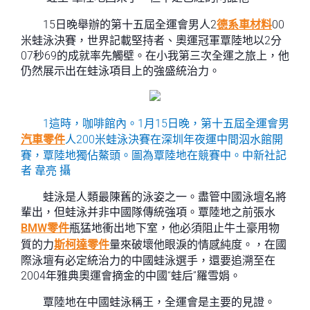
15日晚舉辦的第十五屆全運會男人2
德系車材料
00
米蛙泳決賽，世界記載堅持者、奧運冠軍覃陸地以2分
07秒69的成就率先觸壁。在小我第三次全運之旅上，他
仍然展示出在蛙泳項目上的強盛統治力。
1這時，咖啡館內。1月15日晚，第十五屆全運會男
汽車零件
人200米蛙泳決賽在深圳年夜運中間泅水館開
賽，覃陸地獨佔鰲頭。圖為覃陸地在競賽中。中新社記
者 韋亮 攝
蛙泳是人類最陳舊的泳姿之一。盡管中國泳壇名將
輩出，但蛙泳并非中國隊傳統強項。覃陸地之前張水
BMW零件
瓶猛地衝出地下室，他必須阻止牛土豪用物
質的力
斯柯達零件
量來破壞他眼淚的情感純度。，在國
際泳壇有必定統治力的中國蛙泳選手，還要追溯至在
2004年雅典奧運會摘金的中國“蛙后”羅雪娟。
覃陸地在中國蛙泳稱王，全運會是主要的見證。