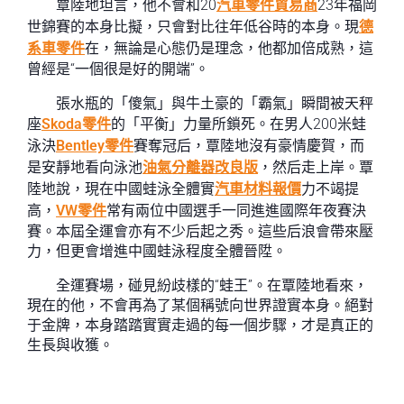
覃陸地坦言，他不會和20
汽車零件貿易商
23年福岡
世錦賽的本身比擬，只會對比往年低谷時的本身。現
德
系車零件
在，無論是心態仍是理念，他都加倍成熟，這
曾經是“一個很是好的開端”。
張水瓶的「傻氣」與牛土豪的「霸氣」瞬間被天秤
座
Skoda零件
的「平衡」力量所鎖死。在男人200米蛙
泳決
Bentley零件
賽奪冠后，覃陸地沒有豪情慶賀，而
是安靜地看向泳池
油氣分離器改良版
，然后走上岸。覃
陸地說，現在中國蛙泳全體實
汽車材料報價
力不竭提
高，
VW零件
常有兩位中國選手一同進進國際年夜賽決
賽。本屆全運會亦有不少后起之秀。這些后浪會帶來壓
力，但更會增進中國蛙泳程度全體晉陞。
全運賽場，碰見紛歧樣的“蛙王”。在覃陸地看來，
現在的他，不會再為了某個稱號向世界證實本身。絕對
于金牌，本身踏踏實實走過的每一個步驟，才是真正的
生長與收獲。