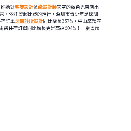
的推她對
客變設計
著
綠設計師
天空的藍色光束刺出
來，依托粵超比賽的進行，深圳市青少年足球訓
住宿訂單
牙醫診所設計
同比增長357%，中山摩羯座
邊住宿訂單同比增長更是高達604%！一張粵超