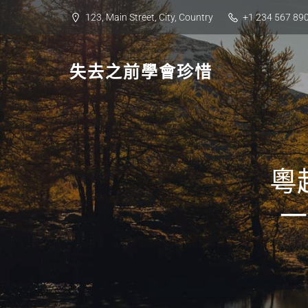
Skip
123, Main Street, City, Country
+1 234 567 89
to
content
失去之前學會珍惜
粵
一