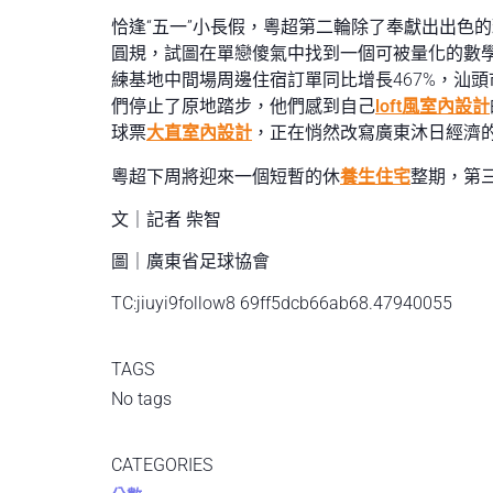
恰逢“五一”小長假，粵超第二輪除了奉獻出出色的
圓規，試圖在單戀傻氣中找到一個可被量化的數學
練基地中間場周邊住宿訂單同比增長467%，汕
們停止了原地踏步，他們感到自己
loft風室內設計
球票
大直室內設計
，正在悄然改寫廣東沐日經濟
粵超下周將迎來一個短暫的休
養生住宅
整期，第三
文｜記者 柴智
圖｜廣東省足球協會
TC:jiuyi9follow8 69ff5dcb66ab68.47940055
TAGS
No tags
CATEGORIES