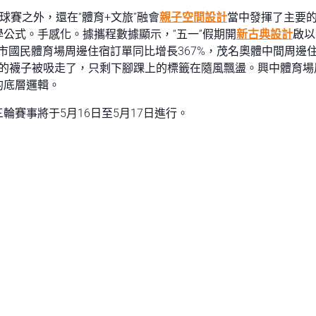
球賽之外，還在“體育+文旅”融會
親子空間設計
當中發揮了主要
公式。手感化。據攜程數據顯示，“五一”假期開
新古典設計
啟以
頭市國民體育場周邊住宿訂單同比增長367%，茂名奧體中間周邊
的襪子被吸走了，只剩下腳踝上的標籤在隨風飄盪。興中體育場周
的底層邏輯。
輪賽事將于5月16日至5月17日進行。