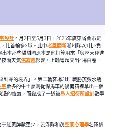
宅設計
。月2日至5月3日，2026年廣東省會市足
球，比首輪多3球。此中
老屋翻新
潮州隊以1比5負
演出本那些甜甜圈原本是他打算用來「與林天秤進
年夜雨天氣
侘寂風
影響，上輪粵超交出4場白卷，
達到零的境界」。第二輪客場3比1戰勝茂張水瓶
住宅
數多的牛土豪則從悍馬車的後備箱裡拿出一個
浪漫的傻氣，而變成了一道被
私人招待所設計
數學
由于紅黃牌數更少，云浮隊和茂
空間心理學
名隊排